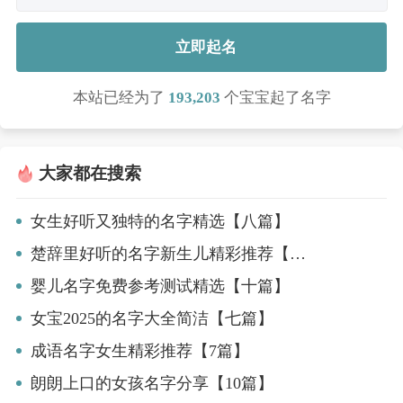
立即起名
本站已经为了
193,203
个宝宝起了名字
大家都在搜索
女生好听又独特的名字精选【八篇】
楚辞里好听的名字新生儿精彩推荐【十篇】
婴儿名字免费参考测试精选【十篇】
女宝2025的名字大全简洁【七篇】
成语名字女生精彩推荐【7篇】
朗朗上口的女孩名字分享【10篇】