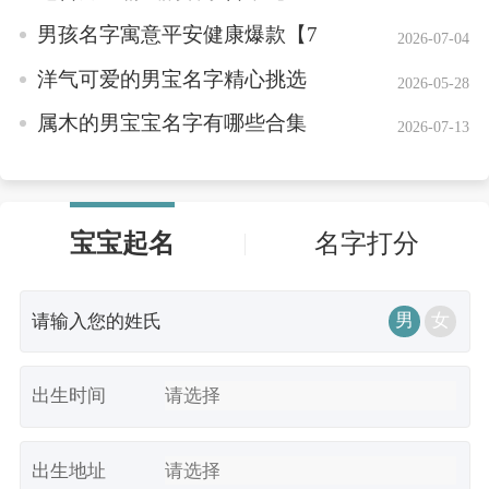
篇】
男孩名字寓意平安健康爆款【7
2026-07-04
篇】
洋气可爱的男宝名字精心挑选
2026-05-28
【七篇】
属木的男宝宝名字有哪些合集
2026-07-13
【3篇】
宝宝起名
名字打分
男
女
出生时间
出生地址