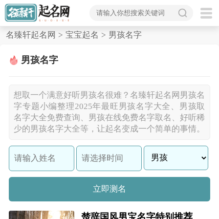
首
名臻轩起名网
>
宝宝起名
>
男孩名字
页
男孩名字
宝
宝
想取一个满意好听男孩名很难？名臻轩起名网男孩名
字专题小编整理2025年最旺男孩名字大全、男孩取
起
名字大全免费查询、男孩在线免费名字取名、好听稀
少的男孩名字大全等，让起名变成一个简单的事情。
名
男孩名字
立即测名
女孩名字
楚辞国风男宝名字特别推荐