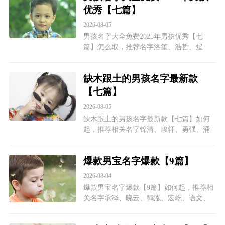
优秀【七篇】
2026-08-05
男孩名字大全免费2025年男孩优秀【七
篇】怎么取，推荐名字洛笙、浩哲、煜
政、翊灏、翰涵、锦昊、洛宸、嘉宥、浩
彬、文远、璟炎、翊涛、景琰、尚熙、泓
缺木跟土的男孩名字最新款
清、雨钰。...
【七篇】
2026-08-05
缺木跟土的男孩名字最新款【七篇】如何
起，推荐相关名字锦清、峻轩、勇强、涌
泉、仁智、文政、赫茗、锦程、洲鑫、绍
棠、中鸿、启才、林可、宗豪、洋溢。...
爆款男宝名字爆款【9篇】
2026-08-04
爆款男宝名字爆款【9篇】如何起，推荐相
关名字承泽、晓云、鹤泓、宏屹、语文、
伟畅、德涛、意南、皓彦、沐钦、冠清、
景慕。...