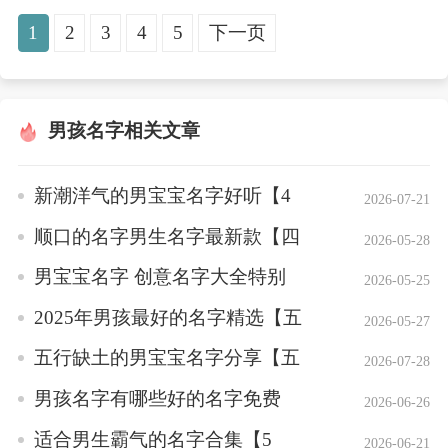
帆、松柏、锡威、凡阳、紫乐、凡凯。...
1
2
3
4
5
下一页
男孩名字相关文章
新潮洋气的男宝宝名字好听【4
2026-07-21
篇】
顺口的名字男生名字最新款【四
2026-05-28
篇】
男宝宝名字 创意名字大全特别
2026-05-25
推荐【10篇】
2025年男孩最好的名字精选【五
2026-05-27
篇】
五行缺土的男宝宝名字分享【五
2026-07-28
篇】
男孩名字有哪些好的名字免费
2026-06-26
【六篇】
适合男生霸气的名字合集【5
2026-06-21