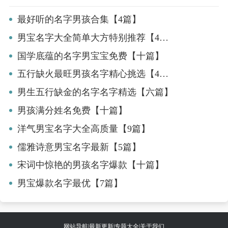
最好听的名字男孩合集【4篇】
男宝名字大全简单大方特别推荐【4篇】
国学底蕴的名字男宝宝免费【十篇】
五行缺火最旺男孩名字精心挑选【4篇】
男生五行缺金的名字名字精选【六篇】
男孩满分姓名免费【十篇】
洋气男宝名字大全高质量【9篇】
儒雅诗意男宝名字最新【5篇】
宋词中惊艳的男孩名字爆款【十篇】
男宝爆款名字最优【7篇】
网站导航
|
最新更新
|
专题大全
|
关于我们