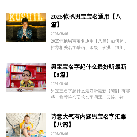
典
书、鸣瀚、云晨、铭博、念章、云恒、俊
茂、宸屹、心诺、沐楠、浩源、灏楠、炜
2025惊艳男宝宝名通用【八
诚、维宁、千程。...
篇】
2026-08-06
2025惊艳男宝宝名通用【八篇】如何起，
宝
名
生
大
推荐相关名字慕涵、永晟、俊淇、恒川、
宝
字
辰
师
裕熙、涵杰、一淼、启予、峻宇、恩朗、
取
打
起
起
梓正、煦善、颢程、铭烨、东昊、景慕。...
名
分
名
名
男宝宝名字起什么最好听最新
【8篇】
2026-08-06
男宝宝名字起什么最好听最新【8篇】有哪
些，推荐符合要求名字润熙、云煜、敬
东、禹翰、绍坤、小川、维轩、源诚、沐
霖、胜林、旭彤、凯源、宸远、熙亮。...
诗意大气有内涵男宝名字汇集
【八篇】
2026-08-06