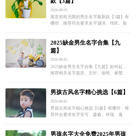
款【3篇】
2026-08-05
寓意前程无限的男生名字最新款【3篇】有
哪些，推荐符合要求名字灏泽、伟民、俊
垚、晨兴、欢文、承凯、子超、宇明、勇
山、健祥、宇荣、锦川、为才、文锦、世
2025缺金男生名字合集【九
伟、钧权、泽海、秋生、仕...
篇】
2026-08-05
2025缺金男生名字合集【九篇】如何起，
推荐相关名字嘉庆、文轩、渝晗、睿楚、
卿澄、启伦、晨辉、允琛、来权、骁腾、
君豪、楠一、沫凡、光耀、子庭、子焱。...
男孩古风名字精心挑选【6篇】
2026-08-05
男孩古风名字精心挑选【6篇】有哪些，推
荐符合要求名字安可、森淼、祥瑞、逸
川、哲语、志淼、星楚、梓川、裕熙、青
承、柯锋、炎琰、霖松、仁泽、可恩。...
男孩名字大全免费2025年男孩