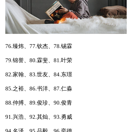
76.臻炜、77.钦杰、78.锡霖
79.锦誉、80.霖斐、81.叶荣
82.家翰、83.世友、84.东璟
85.之裕、86.书洋、87.仁淼
88.仲搏、89.俊珍、90.俊青
91.兴浩、92.其灿、93.勇威
94.名泽、95.品毅、96.奕德