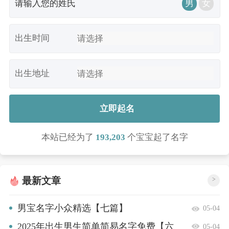
男
女
出生时间
出生地址
立即起名
本站已经为了
193,203
个宝宝起了名字
最新文章
>
男宝名字小众精选【七篇】
05-04
2025年出生男生简单简易名字免费【六
05-04