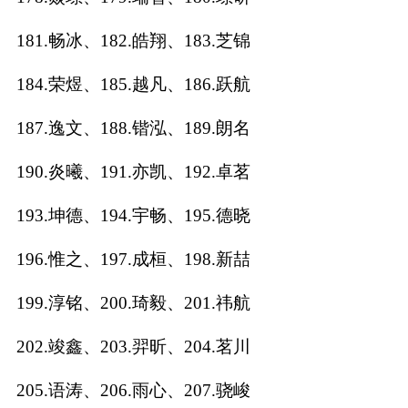
181.畅冰、182.皓翔、183.芝锦
184.荣煜、185.越凡、186.跃航
187.逸文、188.锴泓、189.朗名
190.炎曦、191.亦凯、192.卓茗
193.坤德、194.宇畅、195.德晓
196.惟之、197.成桓、198.新喆
199.淳铭、200.琦毅、201.祎航
202.竣鑫、203.羿昕、204.茗川
205.语涛、206.雨心、207.骁峻