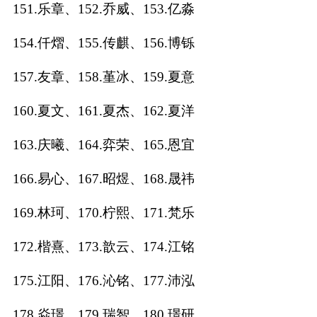
151.乐章、152.乔威、153.亿淼
154.仟熠、155.传麒、156.博铄
157.友章、158.堇冰、159.夏意
160.夏文、161.夏杰、162.夏洋
163.庆曦、164.弈荣、165.恩宜
166.易心、167.昭煜、168.晟祎
169.林珂、170.柠熙、171.梵乐
172.楷熹、173.歆云、174.江铭
175.江阳、176.沁铭、177.沛泓
178.焱璟、179.瑞智、180.璟研