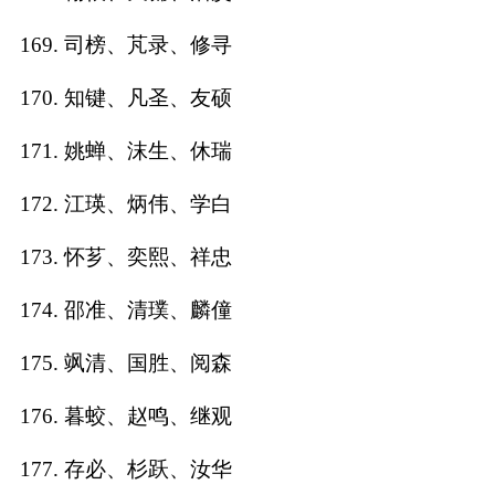
169. 司榜、芃录、修寻
170. 知键、凡圣、友硕
171. 姚蝉、沫生、休瑞
172. 江瑛、炳伟、学白
173. 怀芗、奕熙、祥忠
174. 邵准、清璞、麟僮
175. 飒清、国胜、阅森
176. 暮蛟、赵鸣、继观
177. 存必、杉跃、汝华