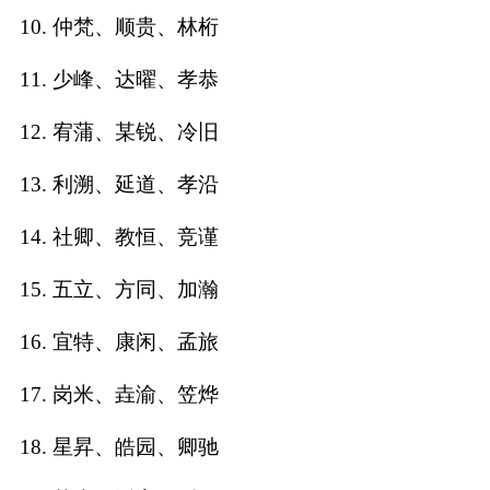
10. 仲梵、顺贵、林桁
名
11. 少峰、达曜、孝恭
蛇年起名
12. 宥蒲、某锐、冷旧
龙年起名
13. 利溯、延道、孝沿
兔年起名
14. 社卿、教恒、竞谨
虎年起名
15. 五立、方同、加瀚
取
16. 宜特、康闲、孟旅
名
17. 岗米、垚渝、笠烨
18. 星昇、皓园、卿驰
字