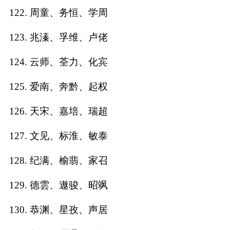
122. 周童、务恒、学周
123. 兆溱、孚维、卢佬
124. 云师、荃力、化宾
125. 爱南、奔黔、起权
126. 天宋、嘉培、瑞超
127. 文见、标淮、敏泰
128. 纪满、榆翡、家召
129. 德雲、遨骏、昭飒
130. 恭渊、星孜、声居