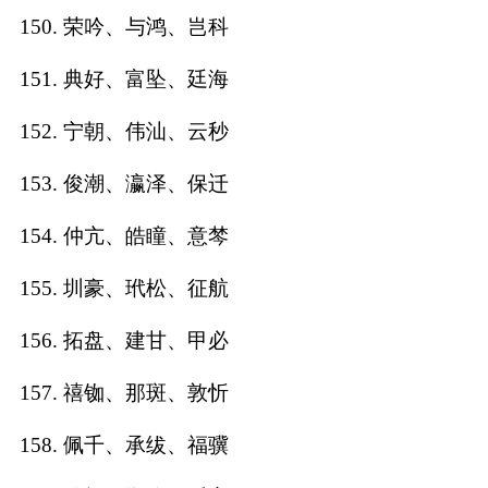
150. 荣吟、与鸿、岂科
151. 典好、富坠、廷海
152. 宁朝、伟汕、云秒
153. 俊潮、瀛泽、保迁
154. 仲亢、皓瞳、意棽
155. 圳豪、玳松、征航
156. 拓盘、建甘、甲必
157. 禧铷、那斑、敦忻
158. 佩千、承绂、福骥