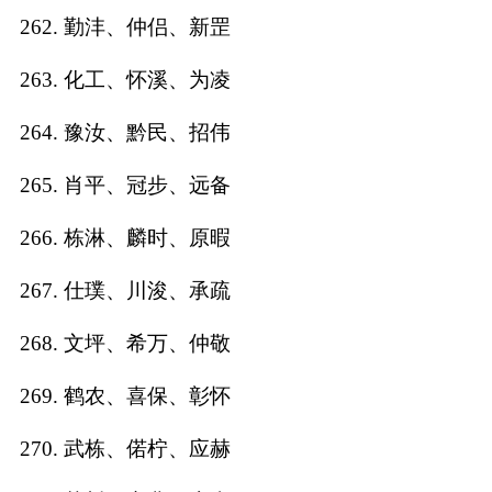
262. 勤沣、仲侣、新罡
263. 化工、怀溪、为凌
264. 豫汝、黔民、招伟
265. 肖平、冠步、远备
266. 栋淋、麟时、原暇
267. 仕璞、川浚、承疏
268. 文坪、希万、仲敬
269. 鹤农、喜保、彰怀
270. 武栋、偌柠、应赫