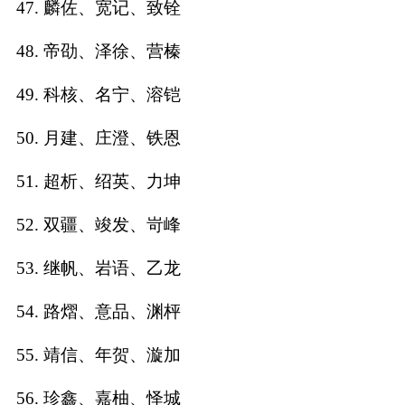
47. 麟佐、宽记、致铨
48. 帝劭、泽徐、营榛
49. 科核、名宁、溶铠
50. 月建、庄澄、铁恩
51. 超析、绍英、力坤
52. 双疆、竣发、岢峰
53. 继帆、岩语、乙龙
54. 路熠、意品、渊枰
55. 靖信、年贺、漩加
56. 珍鑫、嘉柚、怿城