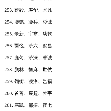
253. 葑毅、寿华、术凡
254. 廖懿、凝兵、杉诚
255. 录新、宇翕、幼乾
256. 疆锐、济六、默昌
257. 庭匀、济涞、睿诚
258. 鹏林、恒麻、世仗
259. 翎衡、凌洛、岂福
260. 首善、宸超、牡宇
261. 寒凯、邵振、夜七