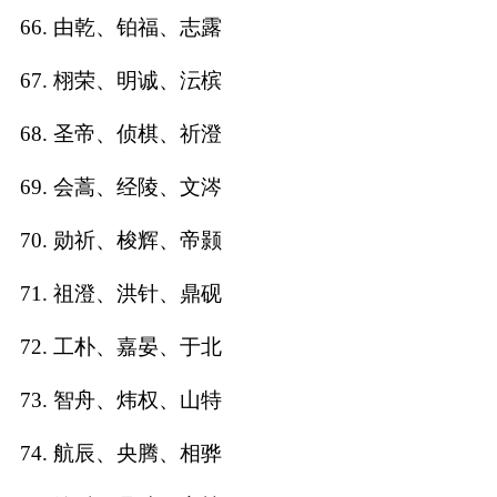
66. 由乾、铂福、志露
67. 栩荣、明诚、沄槟
68. 圣帝、侦棋、祈澄
69. 会蒿、经陵、文涔
70. 勋祈、梭辉、帝颢
71. 祖澄、洪针、鼎砚
72. 工朴、嘉晏、于北
73. 智舟、炜权、山特
74. 航辰、央腾、相骅