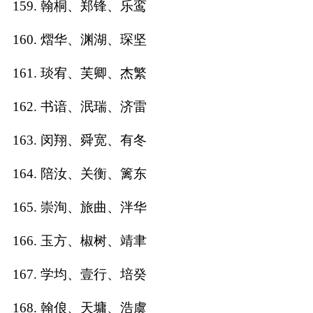
159. 翰桐、郑锋、乐鸾
160. 熠华、渊湖、琛坚
161. 琰宥、芙卿、杰繁
162. 书谙、泯瑞、济雷
163. 闵翔、舜宽、有冬
164. 陪汝、关衡、篱东
165. 崇洵、旅曲、泮华
166. 玉方、椒树、靖聿
167. 学均、壹行、培癸
168. 翰俍、天墉、浩虞