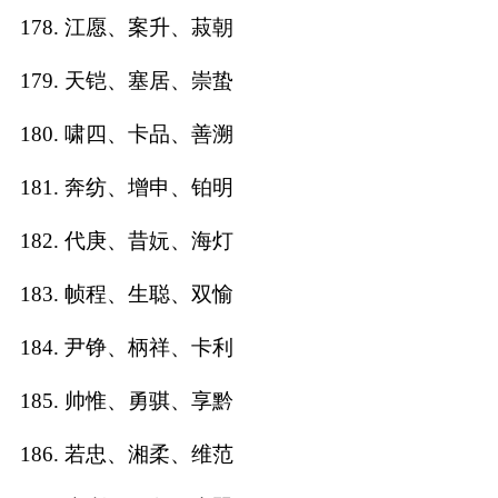
178. 江愿、案升、菽朝
179. 天铠、塞居、崇蛰
180. 啸四、卡品、善溯
181. 奔纺、增申、铂明
182. 代庚、昔妧、海灯
183. 帧程、生聪、双愉
184. 尹铮、柄祥、卡利
185. 帅惟、勇骐、享黔
186. 若忠、湘柔、维范