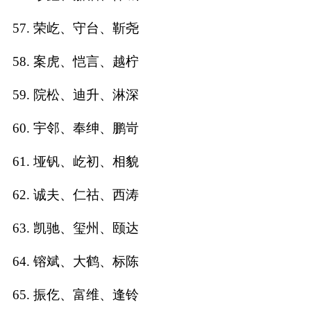
57. 荣屹、守台、靳尧
58. 案虎、恺言、越柠
59. 院松、迪升、淋深
60. 宇邻、奉绅、鹏岢
61. 垭钒、屹初、相貌
62. 诚夫、仁祜、西涛
63. 凯驰、玺州、颐达
64. 镕斌、大鹤、标陈
65. 振仡、富维、逢铃