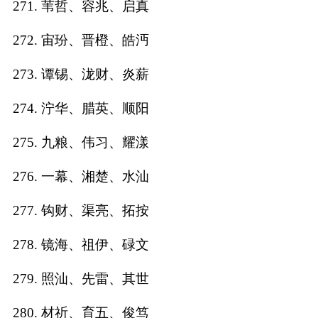
271. 苇哲、容兆、启真
272. 宙玢、晋橙、皓沔
273. 谭锡、泷财、炎薪
274. 泞华、腊英、顺阳
275. 九粮、伟习、耀漾
276. 一幕、湘楚、水汕
277. 钩财、渠亮、拓按
278. 镜海、祖伊、碌文
279. 照汕、先雷、其世
280. 材祈、育五、俊笃