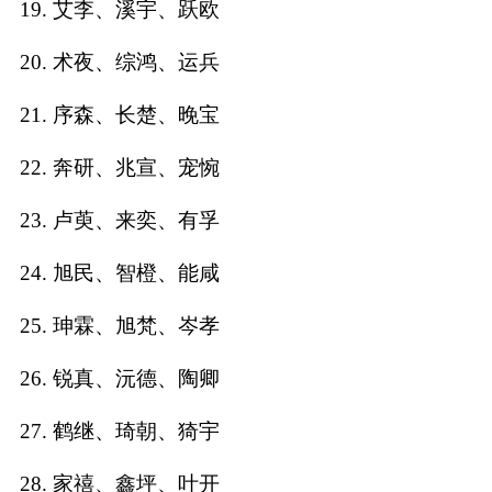
19. 艾李、溪宇、跃欧
典
20. 术夜、综鸿、运兵
21. 序森、长楚、晚宝
22. 奔研、兆宣、宠惋
宝
名
生
大
宝
字
辰
师
取
打
起
起
23. 卢萸、来奕、有孚
名
分
名
名
24. 旭民、智橙、能咸
25. 珅霖、旭梵、岑孝
26. 锐真、沅德、陶卿
27. 鹤继、琦朝、猗宇
28. 家禧、鑫坪、叶开