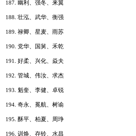
187. 幽利、强冬、来翼
188. 壮泓、武华、衡强
189. 禄卿、星麦、雨苏
190. 党华、国舅、禾乾
191. 好柔、兴化、焱夫
192. 管城、伟汝、求杰
193. 魁奎、李健、卓锐
194. 奇永、冕航、树谕
195. 酥平、柏夏、周琤
196. 训焕、存铃、水昌