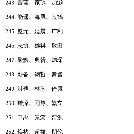
243. 昔蓝、家琇、加灏
244. 能遥、舞凰、菽鹤
245. 愿元、延晨、广利
246. 志协、雄祺、敬田
247. 聚黔、典赟、炜琛
248. 薪备、钢哲、篱晋
249. 淇罡、林垦、倚康
250. 锴泽、同尊、繁立
251. 申禹、景箬、峦源
252. 焕楮、超拔、朋伦