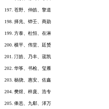
197. 苍野、仲皓、擎道
198. 择兆、铧壬、商勋
199. 方泰、杜恒、在淋
200. 横平、伟堂、廷赟
201. 汀皓、乃丰、宬凯
202. 华筝、书检、玺雁
203. 杨骁、惠安、佐鑫
204. 樊煜、梓庞、浩专
205. 俸恙、九郗、泽万