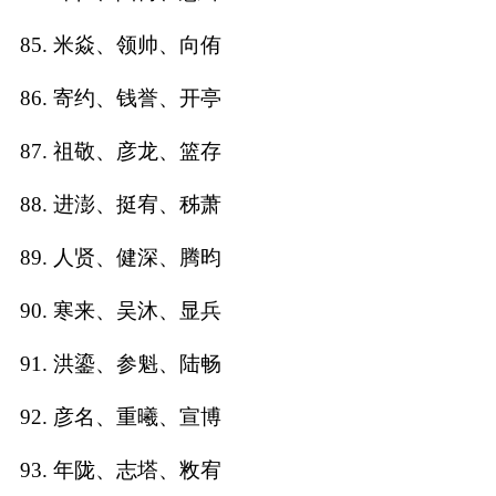
85. 米焱、领帅、向侑
86. 寄约、钱誉、开亭
87. 祖敬、彦龙、篮存
88. 进澎、挺宥、秭萧
89. 人贤、健深、腾昀
90. 寒来、吴沐、显兵
91. 洪鎏、参魁、陆畅
92. 彦名、重曦、宣博
93. 年陇、志塔、敉宥