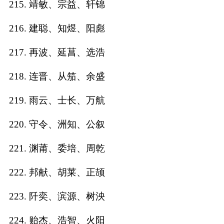
215. 靖敏、宗益、轩锦
216. 建聪、知煜、阳彪
217. 再波、延菖、选浩
218. 连晋、从笳、余盛
219. 雨云、士长、万航
220. 守令、洲知、公叙
221. 渊莆、委培、周乾
222. 邦献、胡莱、正颉
223. 阡奕、滨源、树泱
224. 贻杰、浩智、火阳