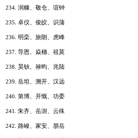
234. 润糠、敬仓、谊钟
235. 卓仪、俊皎、识蒲
236. 明栾、旅朗、虎峰
237. 导恩、焱穗、祖莫
238. 昊钬、禄昀、兆陆
239. 岳坦、溯开、汉远
240. 第博、开慨、功委
241. 朱齐、岳澍、云殊
242. 路峻、家安、朋岳