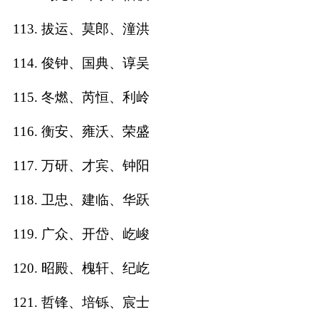
113. 拔运、莫郎、潼洪
114. 俊钟、国典、谆吴
115. 冬燃、芮恒、利岭
116. 衡安、雍沃、荣盛
117. 万研、才宾、钟阳
118. 卫忠、建临、华跃
119. 广众、开岱、屹峻
120. 昭殿、槐轩、纪屹
121. 哲锋、培铄、宸士