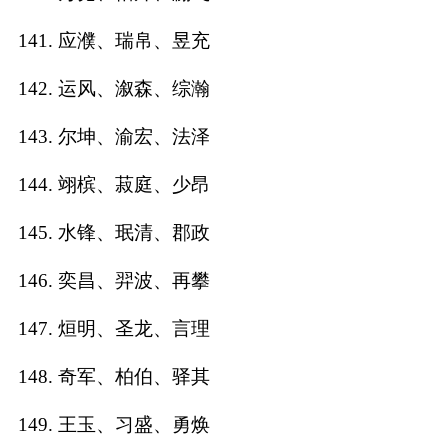
141. 应濮、瑞帛、昱充
142. 运风、溆森、综瀚
143. 尔坤、渝宏、法泽
144. 翊槟、菽庭、少昂
145. 水锋、珉清、郡政
146. 奕昌、羿波、再攀
147. 烜明、圣龙、言理
148. 奇军、柏伯、驿其
149. 王玉、习盛、勇焕