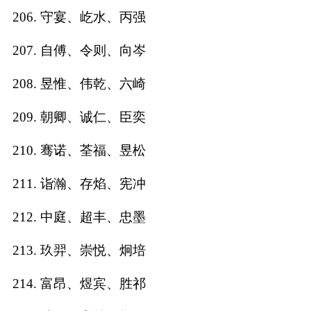
206. 守宴、屹水、丙强
207. 自傅、令则、向岑
208. 昱惟、伟乾、六崎
209. 朝卿、诚仁、臣奕
210. 骞诺、荃福、昱松
211. 诣瀚、存焰、宪冲
212. 中庭、超丰、忠墨
213. 玖羿、崇悦、炯培
214. 富昂、煜宾、胜祁