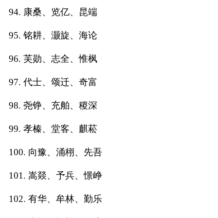
94. 康桑、览亿、昆端
95. 铭耕、灏旋、海论
96. 芙勋、志全、惟枫
97. 代士、颂迁、奇富
98. 尧铮、充舶、稷深
99. 孝榛、堂客、麒菘
100. 向豫、涌栩、先吾
101. 嵩燚、予兵、憬峥
102. 有华、牟林、勤乐