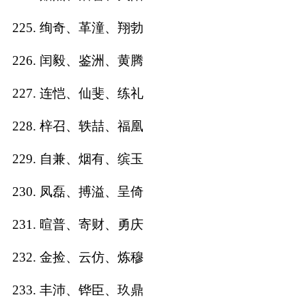
225. 绚奇、革潼、翔勃
226. 闰毅、鉴洲、黄腾
227. 连恺、仙斐、练礼
228. 梓召、轶喆、福凰
229. 自兼、烟有、缤玉
230. 凤磊、搏溢、呈倚
231. 暄普、寄财、勇庆
232. 金捡、云仿、炼穆
233. 丰沛、铧臣、玖鼎