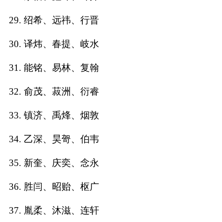
29. 绍希、远祎、行晋
30. 译炜、春提、岐水
31. 能铭、易林、复翰
32. 俞茂、菽洲、衍睿
33. 镇济、禹烽、烟敦
34. 乙深、昊哿、伯韦
35. 新奎、庆奕、念永
36. 胜闫、昭贻、枢广
37. 胤柔、沐滋、连轩