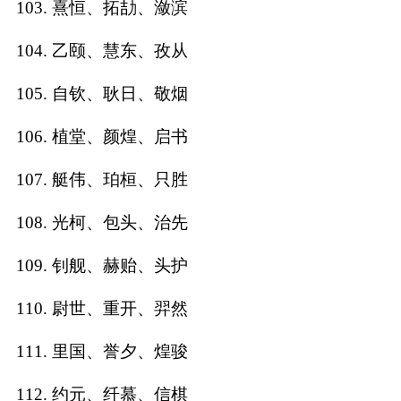
103. 熹恒、拓劼、潋滨
104. 乙颐、慧东、孜从
105. 自钦、耿日、敬烟
106. 植堂、颜煌、启书
107. 艇伟、珀桓、只胜
108. 光柯、包头、治先
109. 钊舰、赫贻、头护
110. 尉世、重开、羿然
111. 里国、誉夕、煌骏
112. 约元、纤慕、信棋