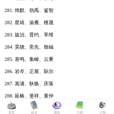
281. 炜默、劲禹、鉴智
282. 星靖、渝雁、檀晟
283. 旋治、晋约、莘维
284. 昊骁、奕先、致屾
285. 喜鸣、集峻、云秉
286. 岩岑、正展、际尔
287. 嵩浦、耿焕、庆落
288. 延椿、斐祥、童仲
289. 明瑀、柏澧、唯琛
首页
起名
测名
大师
订单