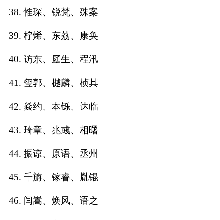
38. 惟琛、锐梵、殊案
39. 柠烯、东荔、康奂
40. 访东、庭生、程汛
41. 玺郭、樾麟、桢其
42. 焱约、本铄、达临
43. 琦章、兆彧、相曙
44. 振谅、原语、丞州
45. 千旃、镓睿、胤锟
46. 闫嵩、焕风、语之