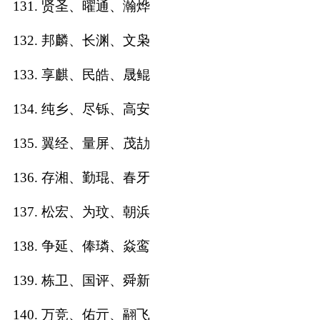
131. 贤圣、曜通、瀚烨
132. 邦麟、长渊、文枭
133. 享麒、民皓、晟鲲
134. 纯乡、尽铄、高安
135. 翼经、量屏、茂劼
136. 存湘、勤琨、春牙
137. 松宏、为玟、朝浜
138. 争延、俸璘、焱鸾
139. 栋卫、国评、舜新
140. 万竞、佑亓、翮飞