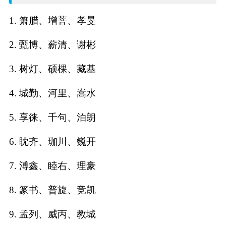
名
1. 箫腊、增菩、孝旻
字
2. 甄博、薪清、谢彬
打
3. 树灯、硕棵、藏基
分
4. 城勤、河里、嵩水
5. 享徕、千句、泊朗
男孩名字打分
6. 眈齐、珈川、巍开
女孩名字打分
7. 溥鑫、睦右、理豪
生
8. 篆书、普旋、竞凯
肖
9. 孟列、威丙、教城
起