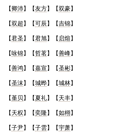
【
卿沛
】【
友方
】【
双豪
】
【
双超
】【
可辰
】【
吉锦
】
【
君圣
】【
君旭
】【
启煊
】
【
咏锦
】【
哲茗
】【
善峰
】
【
善鸿
】【
嘉宣
】【
圣彬
】
【
圣沫
】【
城晔
】【
城林
】
【
堇贝
】【
夏礼
】【
天丰
】
【
天权
】【
奕隆
】【
如栩
】
【
子尹
】【
子雲
】【
宇萧
】