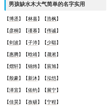
名
男孩缺水木大气简单的名字实用
字
【
博丞
】【
林嘉
】【
浩枫
】
打
【
彦桐
】【
谨慕
】【
伟诚
】
分
【
剑波
】【
子沛
】【
少聪
】
【
惠腾
】【
晗靖
】【
晟淞
】
男孩名字打分
【
熠轩
】【
锦炜
】【
宸旭
】
女孩名字打分
【
殷豪
】【
新沐
】【
泓恺
】
生
【
泽宜
】【
佑钧
】【
展宁
】
肖
【
佳昊
】【
孜硕
】【
宁程
】
起