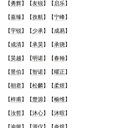
【
勇辉
】【
友锐
】【
启乐
】
【
嘉臻
】【
孜航
】【
宁峰
】
【
宇锐
】【
少承
】【
成易
】
【
成清
】【
承昊
】【
承骁
】
【
昊越
】【
明诺
】【
春翰
】
【
昱伯
】【
智诺
】【
曜正
】
【
朝君
】【
松麟
】【
柔煜
】
【
梓甫
】【
楚源
】【
榆维
】
【
汝哲
】【
沐心
】【
沐暄
】
【
渝懿
】【
源仪
】【
炎煜
】