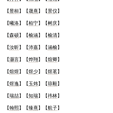
【
昱桓
】【
晟熹
】【
景仪
】
【
曦洛
】【
柏宁
】【
树庆
】
【
森硕
】【
榆涵
】【
榆清
】
【
汝昕
】【
沛嘉
】【
涵榆
】
【
灏言
】【
烨翔
】【
煊卿
】
【
煊煜
】【
煜少
】【
煜茗
】
【
煜逸
】【
玉炜
】【
琼毅
】
【
瑞喆
】【
知瑞
】【
祎林
】
【
翰熙
】【
臻熹
】【
航子
】