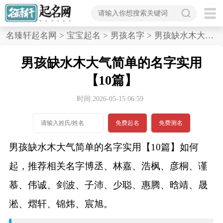
首
名臻轩起名网
>
宝宝起名
>
男孩名字
>
男孩缺水木大气简单的名字实用,10篇
页
男孩缺水木大气简单的名字实用
宝
【10篇】
宝
时间:2026-05-15 06:59
起
免费起名
免费测名
名
男孩缺水木大气简单的名字实用【10篇】如何
起，推荐相关名字博丞、林嘉、浩枫、彦桐、谨
男孩名字
慕、伟诚、剑波、子沛、少聪、惠腾、晗靖、晟
女孩名字
淞、熠轩、锦炜、宸旭。