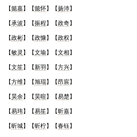
【
懿嘉
】【
懿怀
】【
扬沛
】
【
承波
】【
振程
】【
政奇
】
【
政彬
】【
政慷
】【
政权
】
【
敏灵
】【
文瑜
】【
文相
】
【
文笙
】【
新羽
】【
方兴
】
【
方维
】【
旭琨
】【
昂宸
】
【
昊余
】【
昊暄
】【
易楚
】
【
易玮
】【
易笙
】【
昕嘉
】
【
昕城
】【
昕柠
】【
春钰
】