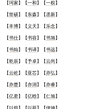
【
珂家
】【
一和
】【
一权
】
【
世硕
】【
东森
】【
丞新
】
【
丰博
】【
义天
】【
乐念
】
【
书仕
】【
书容
】【
书旭
】
【
书灿
】【
书译
】【
书远
】
【
乾辰
】【
予卓
】【
云尚
】
【
云屹
】【
亚芯
】【
亦弘
】
【
亦楚
】【
亦润
】【
亦睿
】
【
亿君
】【
亿晗
】【
仁旭
】
【
以煊
】【
以苑
】【
伊坤
】