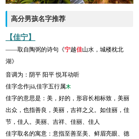
高分男孩名字推荐
【佳宁】
——取自陶弼的诗句《
宁
越
佳
山水，城楼枕北
湖》
音调为：阴平 阳平 悦耳动听
佳字念作jiā,佳字五行属
木
佳字的意思是：美，好的，形容长相标致，美丽
出众，也指善良，美丽，吉祥之义。如佳丽，佳
节，佳人。美丽、吉祥、佳丽、佳人
佳字取名的寓意：意指至善至美、鲜眉亮眼、德