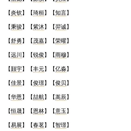
【
炎钦
】【
琦桓
】【
知言
】
【
秉骏
】【
紫沐
】【
羿诚
】
【
舒勇
】【
茂嘉
】【
荣曜
】
【
远川
】【
锐俊
】【
雨穆
】
【
颢宇
】【
丰元
】【
亿淼
】
【
佳景
】【
俊璟
】【
俊贝
】
【
华恩
】【
喆航
】【
嵩辰
】
【
恒晟
】【
恩林
】【
意玉
】
【
易展
】【
春茗
】【
智璟
】