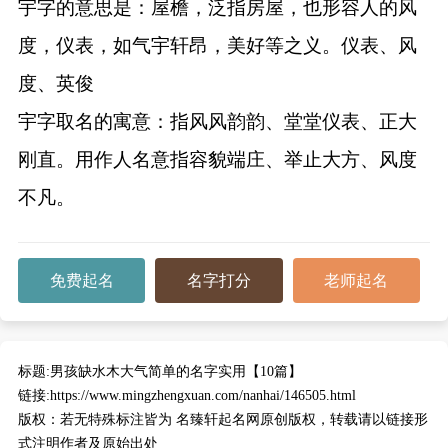
宇字的意思是：屋檐，泛指房屋，也形容人的风
度，仪表，如气宇轩昂，美好等之义。仪表、风
度、英俊
宇字取名的寓意：指风风韵韵、堂堂仪表、正大
刚直。用作人名意指容貌端庄、举止大方、风度
不凡。
免费起名
名字打分
老师起名
标题:
男孩缺水木大气简单的名字实用【10篇】
链接:
https://www.mingzhengxuan.com/nanhai/146505.html
版权：
若无特殊标注皆为 名臻轩起名网原创版权，转载请以链接形
式注明作者及原始出处