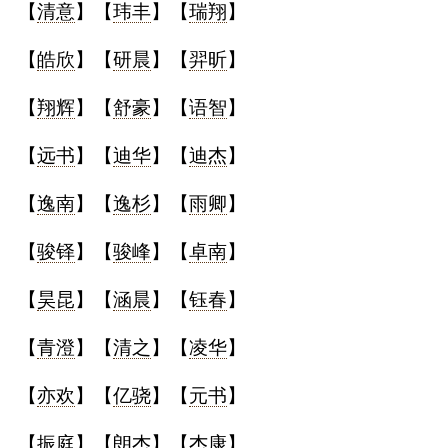
【
清意
】【
玮丰
】【
瑞翔
】
【
皓欣
】【
研晨
】【
羿昕
】
【
翔辉
】【
舒豪
】【
语智
】
【
远书
】【
迪华
】【
迪杰
】
【
逸南
】【
逸杉
】【
雨卿
】
【
骏铎
】【
骏峰
】【
卓南
】
【
昊昆
】【
涵晨
】【
钰春
】
【
青澄
】【
清之
】【
凌华
】
【
亦欢
】【
亿骁
】【
元书
】
【
振庭
】【
朗杰
】【
杰康
】