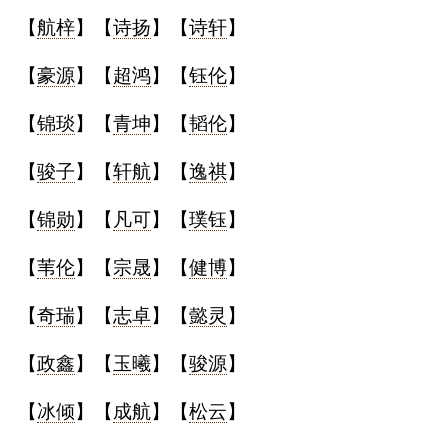
【
航梓
】【
诗扬
】【
诗轩
】
【
豪源
】【
超鸿
】【
钰伦
】
【
锦琰
】【
青坤
】【
韬伦
】
【
骏子
】【
轩航
】【
逸祺
】
【
锦勋
】【
凡可
】【
璞钰
】
【
苇伦
】【
宗晟
】【
健博
】
【
奇瑞
】【
志卓
】【
懿灵
】
【
政鑫
】【
玉曦
】【
骏源
】
【
冰倾
】【
成航
】【
松云
】