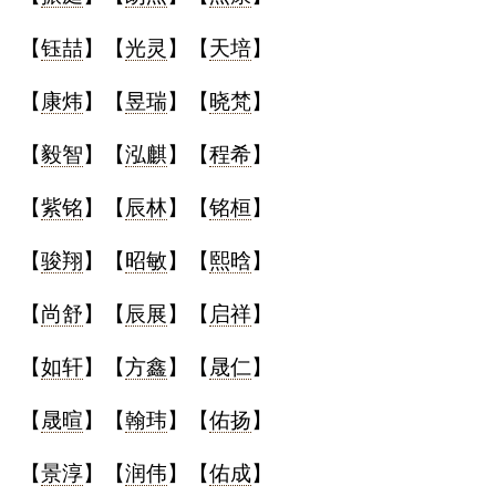
【
钰喆
】【
光灵
】【
天培
】
【
康炜
】【
昱瑞
】【
晓梵
】
【
毅智
】【
泓麒
】【
程希
】
【
紫铭
】【
辰林
】【
铭桓
】
【
骏翔
】【
昭敏
】【
熙晗
】
【
尚舒
】【
辰展
】【
启祥
】
【
如轩
】【
方鑫
】【
晟仁
】
【
晟暄
】【
翰玮
】【
佑扬
】
【
景淳
】【
润伟
】【
佑成
】