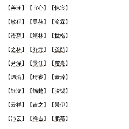
【
善涵
】【
宜心
】【
恺宸
】
【
敏程
】【
昱赫
】【
渝霖
】
【
语辉
】【
靖林
】【
世楷
】
【
之林
】【
乔元
】【
圣航
】
【
尹泽
】【
景佳
】【
楚熹
】
【
炜渝
】【
琦睿
】【
豪焯
】
【
钰泷
】【
锦越
】【
骏锡
】
【
云祥
】【
吉之
】【
景伊
】
【
沛云
】【
祥吉
】【
鹏慕
】