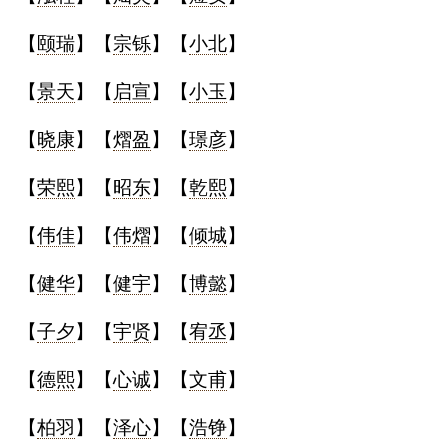
典
【
颐瑞
】【
宗铄
】【
小北
】
【
景天
】【
启宣
】【
小玉
】
【
晓康
】【
熠盈
】【
璟彦
】
宝
名
生
大
宝
字
辰
师
【
荣熙
】【
昭东
】【
乾熙
】
取
打
起
起
名
分
名
名
【
伟佳
】【
伟熠
】【
倾城
】
【
健华
】【
健宇
】【
博懿
】
【
子夕
】【
宇贤
】【
宥丞
】
【
德熙
】【
心诚
】【
文甫
】
【
柏羽
】【
泽心
】【
浩铮
】