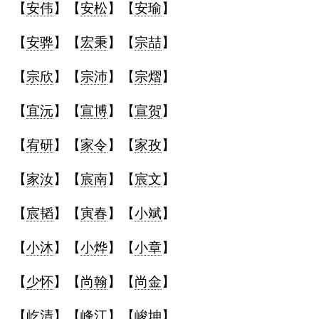
【
安伟
】【
安松
】【
安瑜
】
【
安骅
】【
宏秉
】【
宗喆
】
【
宗欣
】【
宗沛
】【
宗熠
】
【
宜沅
】【
宣博
】【
宣贺
】
【
宥研
】【
家令
】【
家孜
】
【
家汝
】【
宸南
】【
宸文
】
【
宸韬
】【
寅春
】【
小斌
】
【
小沐
】【
小烨
】【
小章
】
【
少怀
】【
尚翰
】【
尚金
】
【
屹清
】【
峰江
】【
峻坤
】