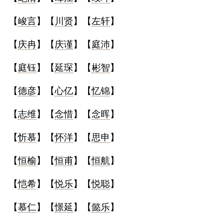
【
峻言
】【
川贤
】【
左轩
】
【
庆冉
】【
庆谨
】【
庭沛
】
【
庭钰
】【
延琛
】【
彬智
】
【
德彦
】【
心亿
】【
忆锦
】
【
志维
】【
念惜
】【
念晖
】
【
忻慕
】【
怀洋
】【
思申
】
【
恒榆
】【
恒甫
】【
恒航
】
【
恺希
】【
悦乐
】【
悦聪
】
【
慕仁
】【
憬延
】【
懿乐
】