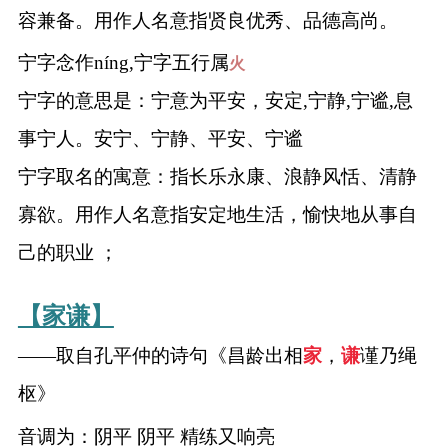
容兼备。用作人名意指贤良优秀、品德高尚。
宁字念作níng,宁字五行属
火
宁字的意思是：宁意为平安，安定,宁静,宁谧,息
事宁人。安宁、宁静、平安、宁谧
宁字取名的寓意：指长乐永康、浪静风恬、清静
寡欲。用作人名意指安定地生活，愉快地从事自
己的职业 ；
【家谦】
——取自孔平仲的诗句《昌龄出相
家
，
谦
谨乃绳
枢》
音调为：阴平 阴平 精练又响亮