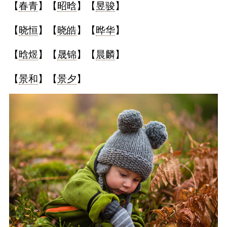
【
春青
】【
昭晗
】【
昱骏
】
【
晓恒
】【
晓皓
】【
晔华
】
【
晗煜
】【
晟锦
】【
晨麟
】
【
景和
】【
景夕
】