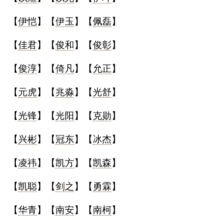
【
伊恺
】【
伊玉
】【
佩磊
】
【
佳君
】【
俊和
】【
俊彰
】
【
俊淳
】【
倚凡
】【
允正
】
【
元虎
】【
兆淼
】【
光舒
】
【
光锋
】【
光阳
】【
克勋
】
【
兴彬
】【
冠东
】【
冰杰
】
【
凌祎
】【
凯方
】【
凯森
】
【
凯聪
】【
剑之
】【
勇霖
】
【
华青
】【
南安
】【
南柯
】