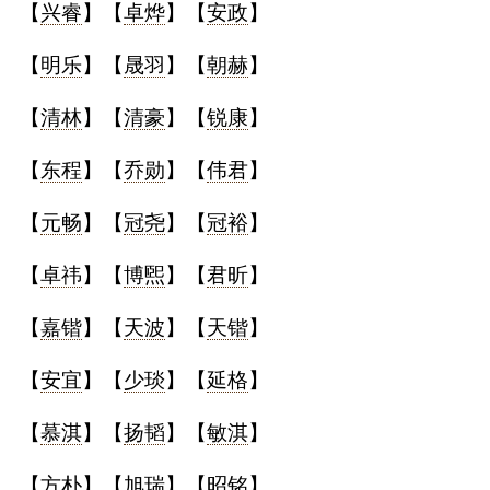
【
兴睿
】【
卓烨
】【
安政
】
【
明乐
】【
晟羽
】【
朝赫
】
【
清林
】【
清豪
】【
锐康
】
【
东程
】【
乔勋
】【
伟君
】
【
元畅
】【
冠尧
】【
冠裕
】
【
卓祎
】【
博煕
】【
君昕
】
【
嘉锴
】【
天波
】【
天锴
】
【
安宜
】【
少琰
】【
延格
】
【
慕淇
】【
扬韬
】【
敏淇
】
【
方朴
】【
旭瑞
】【
昭铭
】