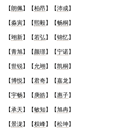
【
朗佩
】【
柏昂
】【
沛成
】
【
淼寅
】【
熙毅
】【
畅桐
】
【
翊新
】【
若弘
】【
锦忆
】
【
青旭
】【
颜璟
】【
宁诺
】
【
世锐
】【
允翊
】【
凯桐
】
【
博悦
】【
君奇
】【
嘉龙
】
【
宇畅
】【
庚皓
】【
惠子
】
【
承天
】【
敏知
】【
旭冉
】
【
景泷
】【
权峰
】【
松坤
】