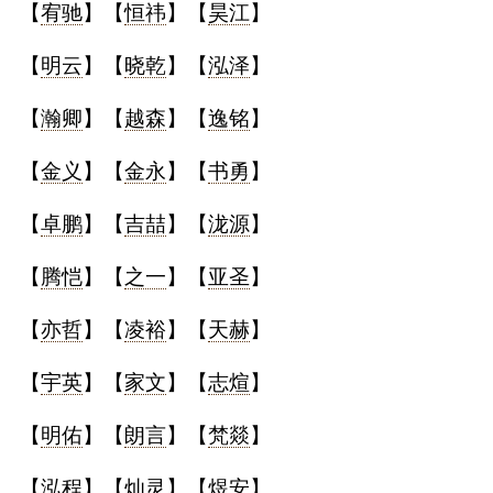
【
宥驰
】【
恒祎
】【
昊江
】
名
【
明云
】【
晓乾
】【
泓泽
】
【
瀚卿
】【
越森
】【
逸铭
】
蛇年起名
【
金义
】【
金永
】【
书勇
】
龙年起名
【
卓鹏
】【
吉喆
】【
泷源
】
兔年起名
【
腾恺
】【
之一
】【
亚圣
】
虎年起名
【
亦哲
】【
凌裕
】【
天赫
】
取
【
宇英
】【
家文
】【
志煊
】
名
【
明佑
】【
朗言
】【
梵燚
】
字
【
泓程
】【
灿灵
】【
煜安
】