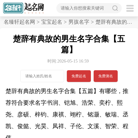
首
名臻轩起名网
>
宝宝起名
>
男孩名字
>
楚辞有典故的男生名字合集,五篇
页
楚辞有典故的男生名字合集【五
宝
篇】
宝
时间:2026-05-15 16:59
起
免费起名
免费测名
名
楚辞有典故的男生名字合集【五篇】有哪些，推
荐符合要求名字书润、铠旭、浩荣、奕柠、熙
男孩名字
尧、彦硕、梓钧、康祺、翊柠、铭灏、敏瑞、丞
女孩名字
凯、俊懿、光昊、凤祥、子伦、文溪、智荣、程
伟。