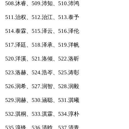
508.沐睿、509.沛知、510.沛鸿
511.治权、512.治江、513.泰予
514.泰霖、515.泽云、516.泽伦
517.泽廷、518.泽承、519.洋帆
520.洋溪、521.洛倾、522.洛昕
523.洛赫、524.浩岑、525.涛彰
526.润希、527.润智、528.润毅
529.润赫、530.涵聪、531.淇曦
532.淇桐、533.淇霖、534.淳朴
535.淳锋、536.清晗、537.清青