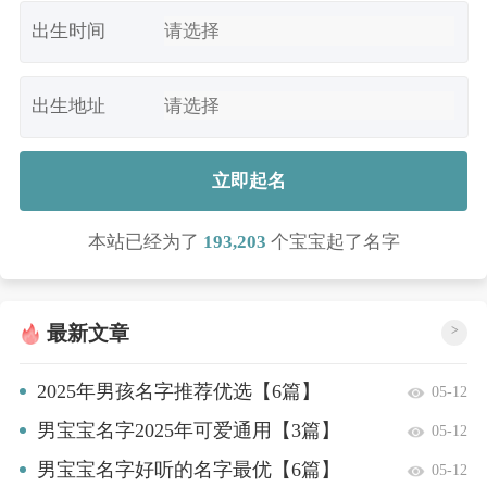
出生时间
出生地址
立即起名
本站已经为了
193,203
个宝宝起了名字
最新文章
>
2025年男孩名字推荐优选【6篇】
05-12
男宝宝名字2025年可爱通用【3篇】
05-12
男宝宝名字好听的名字最优【6篇】
05-12