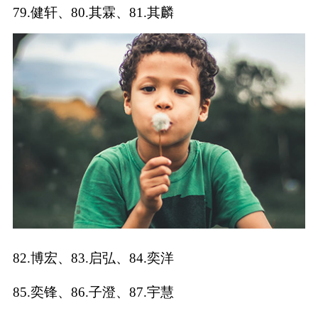
79.健轩、80.其霖、81.其麟
82.博宏、83.启弘、84.奕洋
85.奕锋、86.子澄、87.宇慧