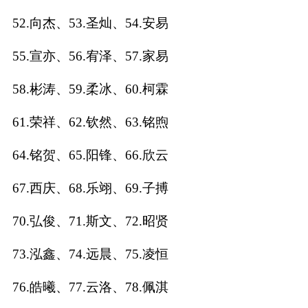
典
52.向杰、53.圣灿、54.安易
55.宣亦、56.宥泽、57.家易
58.彬涛、59.柔冰、60.柯霖
宝
名
生
大
宝
字
辰
师
61.荣祥、62.钦然、63.铭煦
取
打
起
起
名
分
名
名
64.铭贺、65.阳锋、66.欣云
67.西庆、68.乐翊、69.子搏
70.弘俊、71.斯文、72.昭贤
73.泓鑫、74.远晨、75.凌恒
76.皓曦、77.云洛、78.佩淇