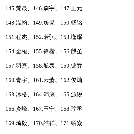
145.梵晟、146.森宇、147.正元
148.泓翰、149.炎灵、150.畅铭
151.程杰、152.若弘、153.谨耀
154.金桓、155.锋楷、156.麒圣
157.羽熹、158.航泰、159.锦乔
160.青宇、161.云萧、162.俊灿
163.冰格、164.沛康、165.源锐
166.炎峰、167.玉宁、168.玟丞
169.琦毅、170.皓祥、171.绍焱