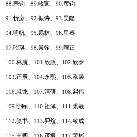
88.宗钧、89.峻宜、90.彦钧
91.忻彦、92.振诗、93.昊隆
94.明帆、95.易林、96.星睿
97.昭琪、98.景翰、99.曜正
100.林航、101.欣政、102.欣泰
103.正辰、104.永熙、105.泓燚
106.淼龙、107.清研、108.熙伟
109.熙颐、110.祖泽、111.秉羲
112.笑书、113.羿煊、114.致成
115.芝卿、116.茂振、117.荣彬