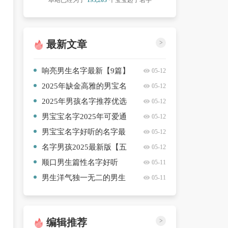
本站已经为了
193,203
个宝宝起了名字
最新文章
>
响亮男生名字最新【9篇】
05-12
2025年缺金高雅的男宝名
05-12
字汇集【四篇】
2025年男孩名字推荐优选
05-12
【6篇】
男宝宝名字2025年可爱通
05-12
用【3篇】
男宝宝名字好听的名字最
05-12
优【6篇】
名字男孩2025最新版【五
05-12
篇】
顺口男生篇性名字好听
05-11
【六篇】
男生洋气独一无二的男生
05-11
名字简洁【5篇】
编辑推荐
>