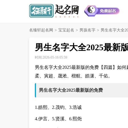
名臻轩起名网
>
宝宝起名
>
男孩名字
>
男生名字大全20
男生名字大全2025最新
时间:2026-05-16 05:59
男生名字大全2025最新版的免费【四篇】如
柔、寅超、晟淞、楷航、皓潇、千佑。
男生名字大全2025最新版的免费
1.皓熙、2.茂钧、3.浩诚
4.伊言、5.贤溪、6.熙尧