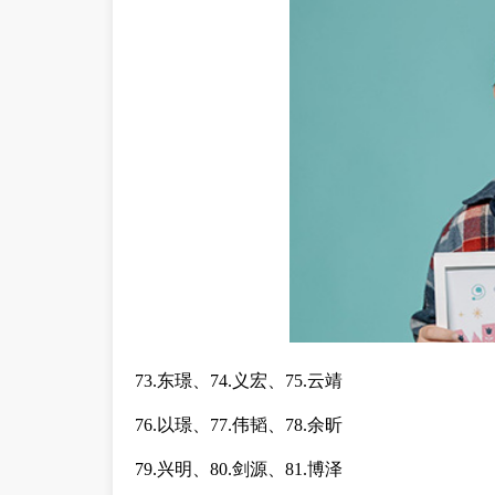
73.东璟、74.义宏、75.云靖
76.以璟、77.伟韬、78.余昕
79.兴明、80.剑源、81.博泽