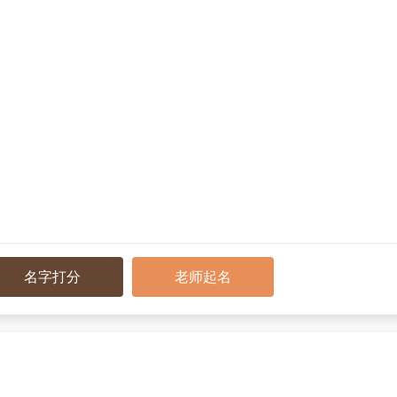
名字打分
老师起名