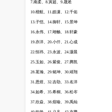
7.南柔、8.寅超、9.晟淞
10.楷航、11.皓潇、12.千佑
13.子恺、14.御轩、15.景坤
16.永伟、17.翊畅、18.轩豪
19.亦洋、20.小仟、21.心成
22.恒祎、23.永波、24.灏晨
25.玉如、26.紫俊、27.腾凯
28.茗瀚、29.铭坤、30.靖翔
31.恩煜、32.吉劭、33.名洋
34.如希、35.希桐、36.松岑
37.欣焱、38.煊喻、39.禹灿
40.钧扬、41.义凡、42.亦腾