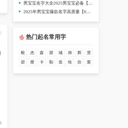
男宝宝名字大全2025男宝宝必备【五篇】
2025年男宝宝爆款名字高质量【6篇】
热门起名常用字
毅
杰
森
朋
城
帅
辉
贤
精
碧
靡
卡
勒
造
绘
欣
栗
最