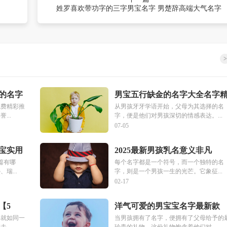
姓罗喜欢带功字的三字男宝名字 男楚辞高端大气名字
>
好的名字
男宝五行缺金的名字大全名字
选【十篇】
免费精彩推
从男孩牙牙学语开始，父母为其选择的名
...
字，便是他们对男孩深切的情感表达。...
07-05
宝实用
2025最新男孩乳名意义非凡
篇有哪
每个名字都是一个符号，而一个独特的名
瑞...
字，则是一个男孩一生的光芒。它象征...
02-17
【5
洋气可爱的男宝宝名字最新款
【3篇】
字就如同一
当男孩拥有了名字，便拥有了父母给予的