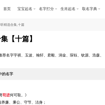
首页
宝宝起名
名字打分
生肖起名
取名字典
听精选合集,十篇
合集【十篇】
推荐名字宇祺、玉波、翰轩、君毅、润金、琛钰、钦源、浩森、
中的名字
骛
苟进
何可取。》
指养廉、秉公、守节、洁身；