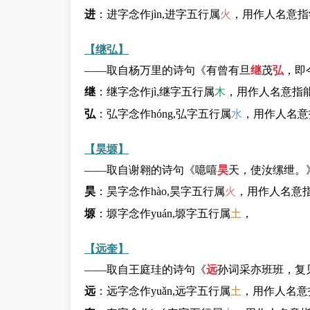
进
：进字念作jìn,进字五行属
火
，用作人名意指
【继弘】
——取自杨万里的诗句《有曾有旦
继
茂
弘
，即
继
：继字念作jì,继字五行属
木
，用作人名意指
弘
：弘字念作hóng,弘字五行属
水
，用作人名意
【昊塬】
——取自谢翱的诗句《噫嘻
昊
天，使汝缧绁。
昊
：昊字念作hào,昊字五行属
火
，用作人名意
塬
：塬字念作yuán,塬字五行属
土
，
【远奎】
——取自王庭珪的诗句《
远
孙词采亦班班，复
远
：远字念作yuǎn,远字五行属
土
，用作人名意