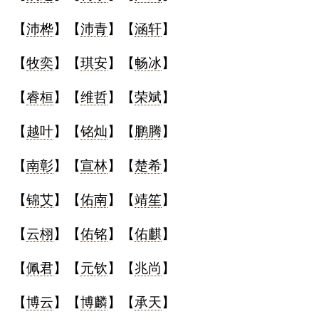
【
沛桦
】【
沛青
】【
涵轩
】
【
牧奕
】【
琪安
】【
畅冰
】
【
睿桓
】【
维哲
】【
荣斌
】
【
越叶
】【
铭灿
】【
鹏腾
】
【
南彰
】【
宣林
】【
楚希
】
【
锦艾
】【
佑南
】【
靖笙
】
【
云栩
】【
佑铭
】【
佑麒
】
【
佩君
】【
元钦
】【
兆尚
】
【
博云
】【
博麟
】【
承天
】