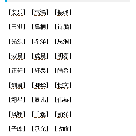
名
【
安乐
】【
惠鸿
】【
振峰
】
字
【
玉淇
】【
禹桐
】【
诗鹏
】
打
【
光源
】【
希泽
】【
思润
】
分
【
紫晨
】【
成晨
】【
明磊
】
【
正轩
】【
轩泰
】【
皓希
】
男孩名字打分
【
剑箫
】【
卿华
】【
恺文
】
女孩名字打分
【
翊星
】【
辰凡
】【
伟赫
】
生
【
凤翔
】【
千逸
】【
如洋
】
肖
【
子峰
】【
承允
】【
政暄
】
起