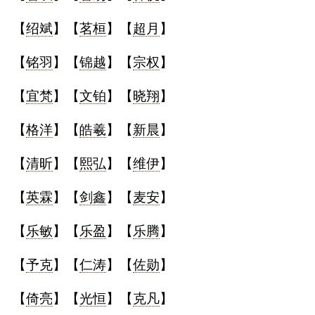
【
绍斌
】【
茗桓
】【
超月
】
【
铭羽
】【
锦越
】【
宗权
】
【
宜梵
】【
文铂
】【
晓翔
】
【
格洋
】【
皓羲
】【
新晨
】
【
清昕
】【
熙弘
】【
维伊
】
【
英霖
】【
剑鑫
】【
麦安
】
【
乐敏
】【
乐盈
】【
乐腾
】
【
予克
】【
仁涛
】【
佐勋
】
【
倚亮
】【
光恒
】【
克凡
】