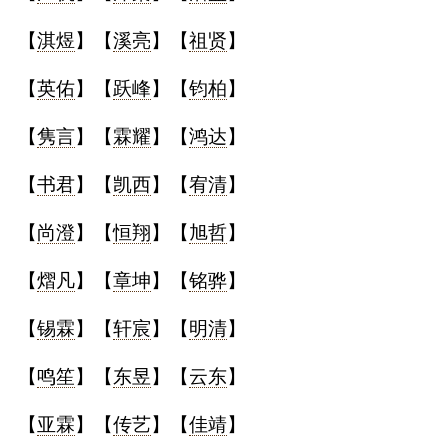
【
淇煜
】【
溪亮
】【
祖贤
】
【
英佑
】【
跃峰
】【
钧柏
】
【
隽言
】【
霖耀
】【
鸿达
】
【
书君
】【
凯西
】【
宥清
】
【
尚澄
】【
恒翔
】【
旭哲
】
【
熠凡
】【
章坤
】【
铭骅
】
【
锡霖
】【
轩宸
】【
明清
】
【
鸣笙
】【
东昱
】【
云东
】
【
亚霖
】【
传艺
】【
佳靖
】