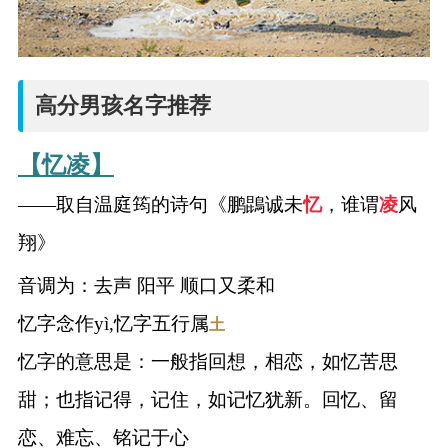
高分男孩名字推荐
【忆凌】
——取自温庭筠的诗句《鹏鵾诚未
忆
，谁谓
凌
风
翔》
音调为：去声 阳平 顺口又柔和
忆字念作yì,忆字五行属
土
忆字的意思是：一般指回想，相恋，如忆苦思
甜；也指记得，记住，如记忆犹新。回忆、留
恋、难忘、铭记于心