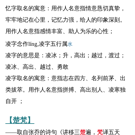
忆字取名的寓意：用作人名意指情意恳切真挚，
牢牢地记在心里，记忆力强，给人的印象深刻。
用作人名意指感情丰富、助人为乐的心性；
凌字念作líng,凌字五行属
水
凌字的意思是：凌冰；升，高出；越过，渡过；
凌冰、高出、越过、勇敢
凌字取名的寓意：意指志在四方、名列前茅、出
类拔萃。用作人名意指拼搏、高出别人、凌寒独
自开 ；
【楚梵】
——取自张乔的诗句《讲移三
楚
遍，
梵
译五天