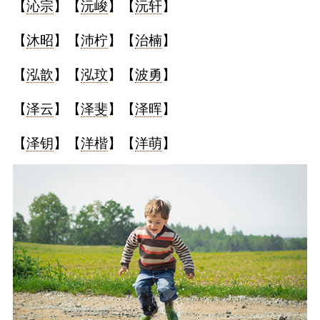
【
沁宗
】【
沅峻
】【
沅轩
】
【
沐昭
】【
沛柠
】【
治楠
】
【
泓歆
】【
泓玟
】【
波勇
】
【
泽云
】【
泽斐
】【
泽晖
】
【
泽钥
】【
洋楷
】【
洋萌
】