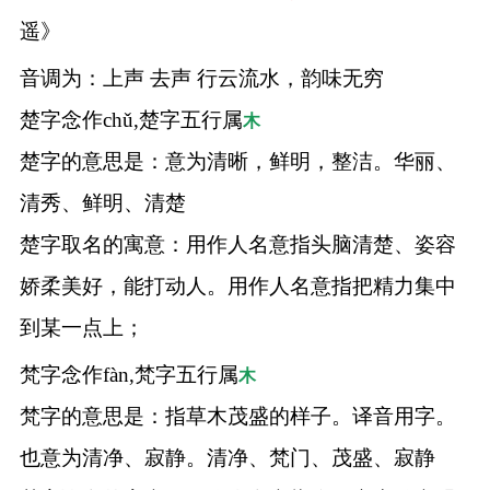
遥》
音调为：上声 去声 行云流水，韵味无穷
楚字念作chǔ,楚字五行属
木
楚字的意思是：意为清晰，鲜明，整洁。华丽、
清秀、鲜明、清楚
楚字取名的寓意：用作人名意指头脑清楚、姿容
娇柔美好，能打动人。用作人名意指把精力集中
到某一点上；
梵字念作fàn,梵字五行属
木
梵字的意思是：指草木茂盛的样子。译音用字。
也意为清净、寂静。清净、梵门、茂盛、寂静