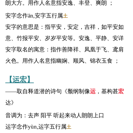
朗大方。用作人名意指安逸、丰登、爽朗 ；
安字念作ān,安字五行属
土
安字的意思是：指平安，安定，吉祥，如平安如
意、竹报平安、岁岁平安等。安逸、平静、安详
安字取名的寓意：指作善降祥、凤凰于飞、鸢肩
火色。用作人名意指幽娴、顺风、锦衣玉食 ；
【运宏】
——取自释道潜的诗句《颓纲制像
运
，基构甚
宏
达》
音调为：去声 阳平 听起来动人朗朗上口
运字念作yùn,运字五行属
土