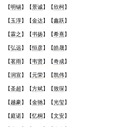
【
明锡
】【
景诚
】【
欣柯
】
【
玉淳
】【
金达
】【
鑫跃
】
【
霖之
】【
书扬
】【
希熹
】
【
弘远
】【
恒彦
】【
皓晟
】
【
茗雨
】【
韦贤
】【
奇成
】
【
润宣
】【
元荣
】【
凯伟
】
【
圣超
】【
方斌
】【
致琛
】
【
越豪
】【
金驰
】【
光玺
】
【
庭诺
】【
忆桐
】【
文安
】