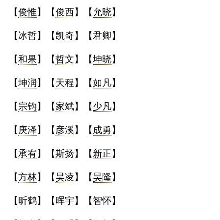
【
俊惟
】【
俊西
】【
允晓
】
【
冰哲
】【
凯奇
】【
君卿
】
【
和果
】【
哲文
】【
坤晓
】
【
坤润
】【
天程
】【
如凡
】
【
宗钧
】【
家斌
】【
少凡
】
【
庚泽
】【
彦溪
】【
成勇
】
【
承宥
】【
斯扬
】【
新正
】
【
方林
】【
昊凌
】【
昊隆
】
【
昕鹤
】【
晖宇
】【
智怀
】