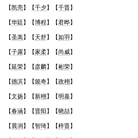
【
凯亮
】【
千夕
】【
千晋
】
【
华廷
】【
博程
】【
君晔
】
【
圣嵩
】【
天舒
】【
如羽
】
【
子露
】【
家柔
】【
尚威
】
【
延荣
】【
彦麟
】【
彬荣
】
【
德滨
】【
懿奇
】【
政栩
】
【
文扬
】【
新栩
】【
明嘉
】
【
春涵
】【
晋阳
】【
晓喆
】
【
晨润
】【
智琦
】【
梓晋
】