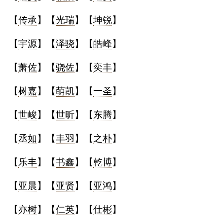
【
传承
】【
光瑞
】【
坤锐
】
【
宇源
】【
泽骁
】【
皓峰
】
【
萧佐
】【
骁佐
】【
奕丰
】
【
树嘉
】【
萌凯
】【
一圣
】
【
世峻
】【
世昕
】【
东腾
】
【
丞如
】【
丰羽
】【
之朴
】
【
乐丰
】【
书鑫
】【
乾博
】
【
亚晨
】【
亚贤
】【
亚鸿
】
【
亦树
】【
仁英
】【
仕彬
】