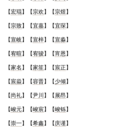
【
宏琨
】【
宗欢
】【
宗煜
】
【
宗致
】【
宜嘉
】【
宜琛
】
【
宣岐
】【
宣梓
】【
宣淼
】
【
宥暄
】【
宥骏
】【
宵恩
】
【
家名
】【
家笙
】【
宸正
】
【
宸焱
】【
容晋
】【
少倾
】
【
尚礼
】【
尹川
】【
展昂
】
【
峻元
】【
峻宸
】【
峻铄
】
【
崇一
】【
希鑫
】【
庆谨
】