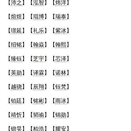
【
沛之
】【
泓智
】【
炜洋
】
【
煊煜
】【
琨博
】【
瑞泰
】
【
璟延
】【
礼乐
】【
紫冰
】
【
绍铭
】【
翰焱
】【
翰熙
】
【
臻钰
】【
芝宇
】【
芯泽
】
【
英勋
】【
译霖
】【
诺林
】
【
越骁
】【
辰翔
】【
钰梵
】
【
铂廷
】【
铭彬
】【
雨冰
】
【
靖忻
】【
韬谕
】【
锦勋
】
【
锴昊
】【
柏浩
】【
耀安
】