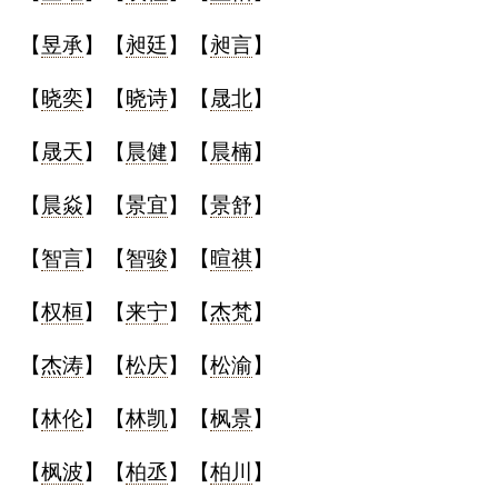
【
昱承
】【
昶廷
】【
昶言
】
【
晓奕
】【
晓诗
】【
晟北
】
【
晟天
】【
晨健
】【
晨楠
】
【
晨焱
】【
景宜
】【
景舒
】
【
智言
】【
智骏
】【
暄祺
】
【
权桓
】【
来宁
】【
杰梵
】
【
杰涛
】【
松庆
】【
松渝
】
【
林伦
】【
林凯
】【
枫景
】
【
枫波
】【
柏丞
】【
柏川
】