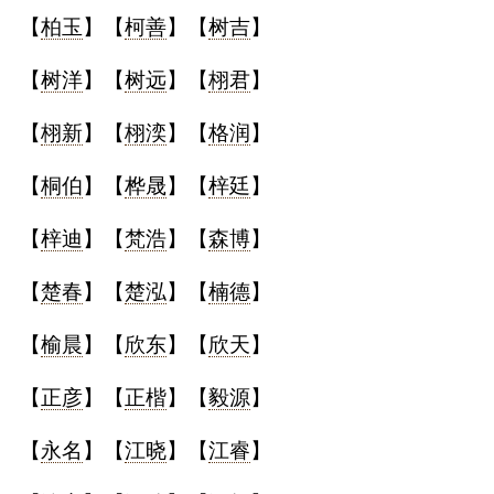
【
柏玉
】【
柯善
】【
树吉
】
【
树洋
】【
树远
】【
栩君
】
【
栩新
】【
栩湙
】【
格润
】
【
桐伯
】【
桦晟
】【
梓廷
】
【
梓迪
】【
梵浩
】【
森博
】
【
楚春
】【
楚泓
】【
楠德
】
【
榆晨
】【
欣东
】【
欣天
】
【
正彦
】【
正楷
】【
毅源
】
【
永名
】【
江晓
】【
江睿
】