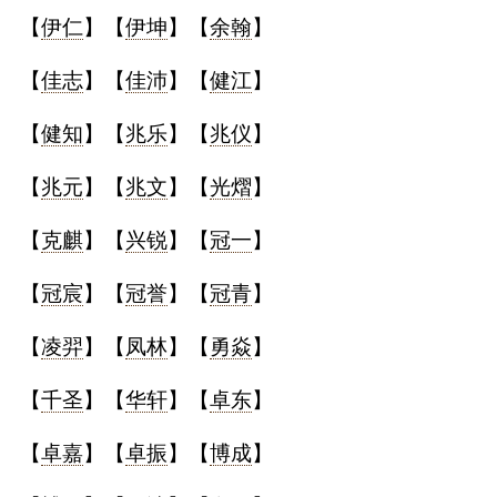
【
伊仁
】【
伊坤
】【
余翰
】
【
佳志
】【
佳沛
】【
健江
】
【
健知
】【
兆乐
】【
兆仪
】
【
兆元
】【
兆文
】【
光熠
】
【
克麒
】【
兴锐
】【
冠一
】
【
冠宸
】【
冠誉
】【
冠青
】
【
凌羿
】【
凤林
】【
勇焱
】
【
千圣
】【
华轩
】【
卓东
】
【
卓嘉
】【
卓振
】【
博成
】