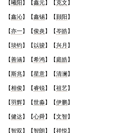
【
曦阳
】【
鑫元
】【
克文
】
【
鑫沁
】【
鑫锡
】【
颢阳
】
【
亦一
】【
俊炎
】【
岑皓
】
【
琰钧
】【
以骏
】【
兴月
】
【
善涵
】【
希鸿
】【
庭皓
】
【
斯兆
】【
星意
】【
清澜
】
【
相俊
】【
睿锐
】【
祖艺
】
【
羽辉
】【
世淼
】【
伊鹏
】
【
健达
】【
心舜
】【
文智
】
【
智双
】【
智朗
】【
祥悦
】