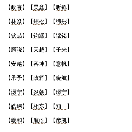
【
政睿
】【
昊鑫
】【
昕铄
】
名
【
林焱
】【
炜松
】【
纬彤
】
蛇年起名
【
钦喆
】【
钧涵
】【
锦铭
】
龙年起名
【
腾骁
】【
天越
】【
子来
】
兔年起名
【
安越
】【
容坤
】【
意帆
】
虎年起名
【
承予
】【
政辉
】【
晓航
】
取
【
灏宁
】【
炎朝
】【
璟宁
】
名
【
皓玮
】【
相东
】【
知一
】
【
羲和
】【
航屹
】【
彦凯
】
字