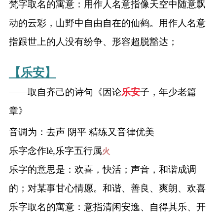
梵字取名的寓意：用作人名意指像天空中随意飘
动的云彩，山野中自由自在的仙鹤。用作人名意
指跟世上的人没有纷争、形容超脱豁达；
【乐安】
——取自齐己的诗句《因论
乐安
子，年少老篇
章》
音调为：去声 阴平 精练又音律优美
乐字念作lè,乐字五行属
火
乐字的意思是：欢喜，快活；声音，和谐成调
的；对某事甘心情愿。和谐、善良、爽朗、欢喜
乐字取名的寓意：意指清闲安逸、自得其乐、开