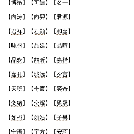
【
博昂
】【
可迪
】【
名一
】
【
向涛
】【
向羿
】【
君源
】
【
君祥
】【
君颢
】【
和嘉
】
【
咏盛
】【
品延
】【
品暄
】
【
品欢
】【
喆昕
】【
嘉楷
】
【
嘉礼
】【
城远
】【
夕言
】
【
天璞
】【
奇宸
】【
奕奇
】
【
奕绪
】【
奕耀
】【
奚晟
】
【
如栩
】【
如浩
】【
子樊
】
【
宁语
】【
宇方
】【
安珂
】