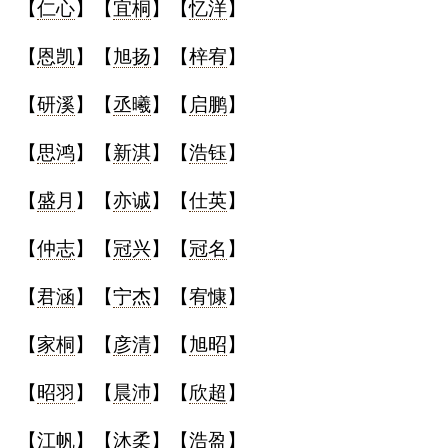
【
仁心
】【
宜桐
】【
忆洋
】
典
【
恩凯
】【
旭扬
】【
梓宥
】
【
研溪
】【
丞曦
】【
启鹏
】
【
思鸿
】【
新淇
】【
浩钰
】
宝
名
生
大
宝
字
辰
师
取
打
起
起
【
盛月
】【
亦诚
】【
仕英
】
名
分
名
名
【
仲志
】【
冠兴
】【
冠名
】
【
君涵
】【
宁杰
】【
宥慷
】
【
家桐
】【
彦清
】【
旭昭
】
【
昭羽
】【
晨沛
】【
欣超
】
【
江帆
】【
沐柔
】【
浩盈
】