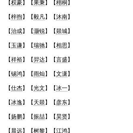
【
权豪
】【
果秉
】【
栩桐
】
【
梓煦
】【
毅凡
】【
沐南
】
【
治成
】【
灏锐
】【
燚城
】
【
玉谦
】【
瑞驰
】【
相思
】
【
祥裕
】【
羿达
】【
言盛
】
【
锡鸿
】【
雨灿
】【
文潇
】
【
仕杰
】【
光文
】【
冰一
】
【
冰逸
】【
天燚
】【
彦东
】
【
扬鹏
】【
振喆
】【
昊贤
】
【
晨远
】【
树黎
】【
江鸿
】