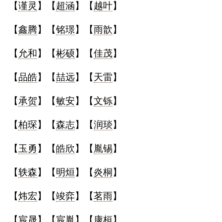
【
谨灵
】【
超涵
】【
越叶
】
【
鑫腾
】【
铭璟
】【
雨歆
】
【
允和
】【
彬硕
】【
佳茂
】
【
品皓
】【
喆远
】【
天雷
】
【
承贺
】【
敏安
】【
文铄
】
【
柏琛
】【
森志
】【
润琰
】
【
玉勇
】【
皓欣
】【
胤锡
】
【
轶森
】【
明烜
】【
炎桐
】
【
炜宏
】【
竣弈
】【
茗雨
】
【
宸晟
】【
宸胤
】【
康桓
】