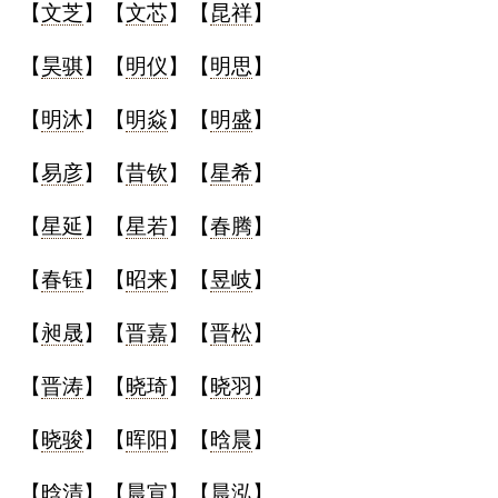
【
文芝
】【
文芯
】【
昆祥
】
【
昊骐
】【
明仪
】【
明思
】
【
明沐
】【
明焱
】【
明盛
】
【
易彦
】【
昔钦
】【
星希
】
【
星延
】【
星若
】【
春腾
】
【
春钰
】【
昭来
】【
昱岐
】
【
昶晟
】【
晋嘉
】【
晋松
】
【
晋涛
】【
晓琦
】【
晓羽
】
【
晓骏
】【
晖阳
】【
晗晨
】
【
晗清
】【
晨宣
】【
晨泓
】