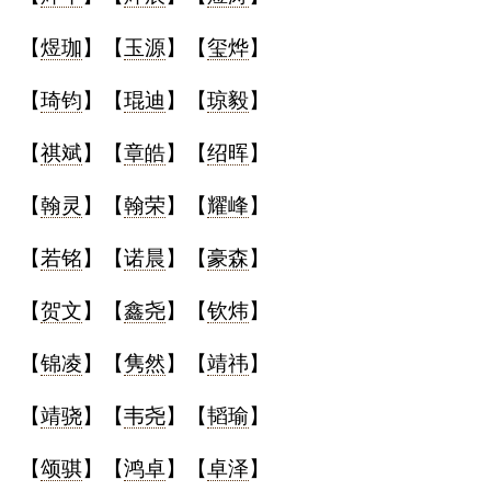
【
煜珈
】【
玉源
】【
玺烨
】
【
琦钧
】【
琨迪
】【
琼毅
】
【
祺斌
】【
章皓
】【
绍晖
】
【
翰灵
】【
翰荣
】【
耀峰
】
【
若铭
】【
诺晨
】【
豪森
】
【
贺文
】【
鑫尧
】【
钦炜
】
【
锦凌
】【
隽然
】【
靖祎
】
【
靖骁
】【
韦尧
】【
韬瑜
】
【
颂骐
】【
鸿卓
】【
卓泽
】