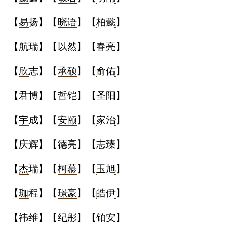
典
【
易扬
】【
晓语
】【
柏懿
】
【
航瑞
】【
以然
】【
春亮
】
【
欣志
】【
承硕
】【
俞佑
】
宝
名
生
大
宝
字
辰
师
【
君博
】【
哲铠
】【
圣阳
】
取
打
起
起
名
分
名
名
【
宇成
】【
安颐
】【
家治
】
【
庆辉
】【
德亮
】【
志臻
】
【
杰瑞
】【
柯慕
】【
玉旭
】
【
珈程
】【
璟豪
】【
皓伊
】
【
祎维
】【
纪彤
】【
铂安
】