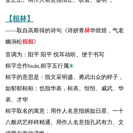
【桓林】
——取自高斯得的诗句《诗妍青
林
华煜煜，气老
幽涧松
桓
桓
》
音调为：阳平 阳平 悦耳动听、便于书写
桓字念作huán,桓字五行属
木
桓字的意思是：指文采明盛、勇武出众的样子，
如郁郁桓桓；也指华表，桓表。恒恒、威武、华
表、才华
桓字取名的寓意：用作人名意指炳如日星、一十
八般武艺样样精通。用作人名意指孔武有力、文