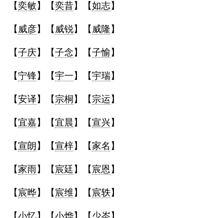
【
奕敏
】【
奕昔
】【
如志
】
【
威彦
】【
威锐
】【
威隆
】
【
子庆
】【
子念
】【
子愉
】
【
宁锋
】【
宇一
】【
宇瑞
】
【
安译
】【
宗桐
】【
宗运
】
【
宜嘉
】【
宜晨
】【
宣兴
】
【
宣朗
】【
宣梓
】【
家名
】
【
家雨
】【
宸廷
】【
宸恩
】
【
宸晔
】【
宸维
】【
宸轶
】
【
小忆
】【
小烨
】【
少岑
】