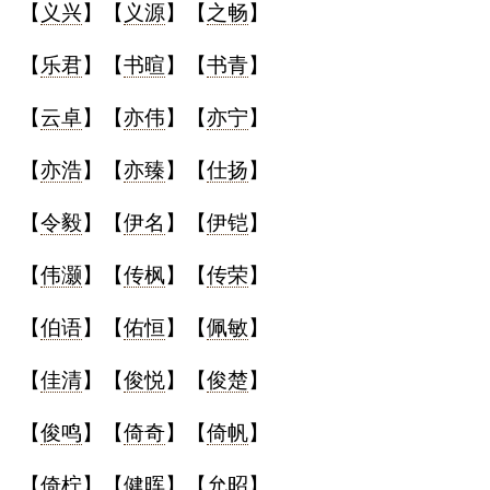
【
义兴
】【
义源
】【
之畅
】
【
乐君
】【
书暄
】【
书青
】
【
云卓
】【
亦伟
】【
亦宁
】
【
亦浩
】【
亦臻
】【
仕扬
】
【
令毅
】【
伊名
】【
伊铠
】
【
伟灏
】【
传枫
】【
传荣
】
【
伯语
】【
佑恒
】【
佩敏
】
【
佳清
】【
俊悦
】【
俊楚
】
【
俊鸣
】【
倚奇
】【
倚帆
】
【
倚柠
】【
健晖
】【
允昭
】