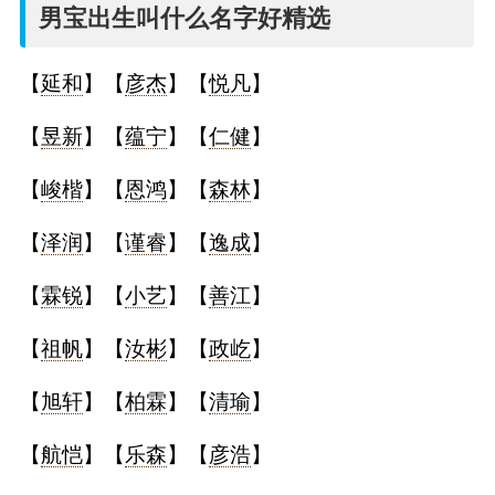
名
男宝出生叫什么名字好精选
字
【
延和
】【
彦杰
】【
悦凡
】
打
【
昱新
】【
蕴宁
】【
仁健
】
分
【
峻楷
】【
恩鸿
】【
森林
】
【
泽润
】【
谨睿
】【
逸成
】
男孩名字打分
【
霖锐
】【
小艺
】【
善江
】
女孩名字打分
【
祖帆
】【
汝彬
】【
政屹
】
生
【
旭轩
】【
柏霖
】【
清瑜
】
肖
【
航恺
】【
乐森
】【
彦浩
】
起