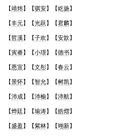
【
靖炜
】【
骐安
】【
屹扬
】
【
丰元
】【
光跃
】【
君麟
】
【
哲溪
】【
子欢
】【
安歆
】
【
寅睿
】【
小璟
】【
德书
】
【
恩宜
】【
文彤
】【
春云
】
【
景怀
】【
智允
】【
树凯
】
【
沛成
】【
沛榆
】【
沛航
】
【
烨廷
】【
瑜涛
】【
皓熠
】
【
盛盈
】【
紫林
】【
翊新
】