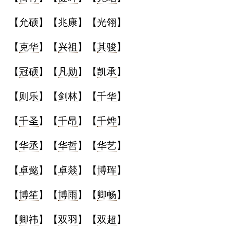
【
允硕
】【
兆康
】【
光翎
】
【
克华
】【
兴祖
】【
其骏
】
【
冠硕
】【
凡勋
】【
凯承
】
【
则乐
】【
剑林
】【
千华
】
【
千圣
】【
千昂
】【
千烨
】
【
华丞
】【
华哲
】【
华艺
】
【
卓懿
】【
卓燚
】【
博珲
】
【
博笙
】【
博雨
】【
卿畅
】
【
卿祎
】【
双羽
】【
双超
】