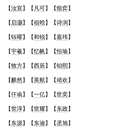
【
汝宣
】【
凡可
】【
煊弈
】
【
启灏
】【
祖晗
】【
诗润
】
【
钰曜
】【
和锐
】【
嘉玮
】
【
宇羲
】【
忆帆
】【
恒瑜
】
【
牧方
】【
西辰
】【
铂熙
】
【
麒然
】【
英航
】【
靖欢
】
【
仟谕
】【
一亿
】【
世奕
】
【
世淳
】【
世耀
】【
东政
】
【
东源
】【
东迪
】【
丞旭
】