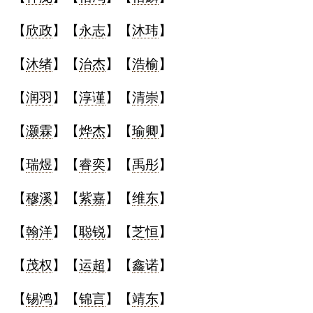
【
欣政
】【
永志
】【
沐玮
】
【
沐绪
】【
治杰
】【
浩榆
】
【
润羽
】【
淳谨
】【
清崇
】
【
灏霖
】【
烨杰
】【
瑜卿
】
【
瑞煜
】【
睿奕
】【
禹彤
】
【
穆溪
】【
紫嘉
】【
维东
】
【
翰洋
】【
聪锐
】【
芝恒
】
【
茂权
】【
运超
】【
鑫诺
】
【
锡鸿
】【
锦言
】【
靖东
】