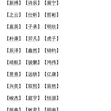
【
新搏
】【
诗辰
】【
展宁
】
名
【
之云
】【
仕昕
】【
哲彬
】
【
嘉英
】【
子承
】【
明欣
】
蛇年起名
【
朴康
】【
羿凡
】【
虎子
】
龙年起名
【
辰泽
】【
鑫然
】【
锦钧
】
兔年起名
【
靖航
】【
骏鹏
】【
鸿伟
】
虎年起名
【
昱熹
】【
远轶
】【
亿康
】
取
【
兴奕
】【
双熙
】【
宸然
】
名
【
峻杰
】【
庭宇
】【
恒源
】
字
【
懿鑫
】【
敏君
】【
明南
】