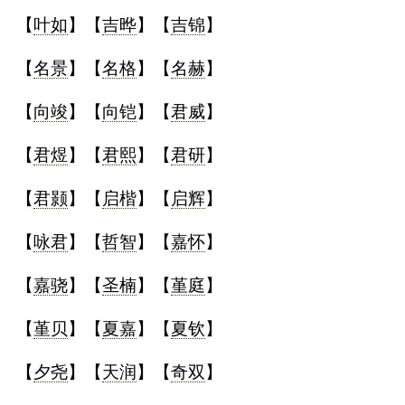
【
叶如
】【
吉晔
】【
吉锦
】
【
名景
】【
名格
】【
名赫
】
【
向竣
】【
向铠
】【
君威
】
【
君煜
】【
君熙
】【
君研
】
【
君颢
】【
启楷
】【
启辉
】
【
咏君
】【
哲智
】【
嘉怀
】
【
嘉骁
】【
圣楠
】【
堇庭
】
【
堇贝
】【
夏嘉
】【
夏钦
】
【
夕尧
】【
天润
】【
奇双
】