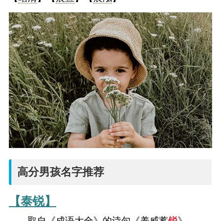
高分男孩名字推荐
【泰锐】
——取自《成语大全》的诗句《养威蓄
锐
》