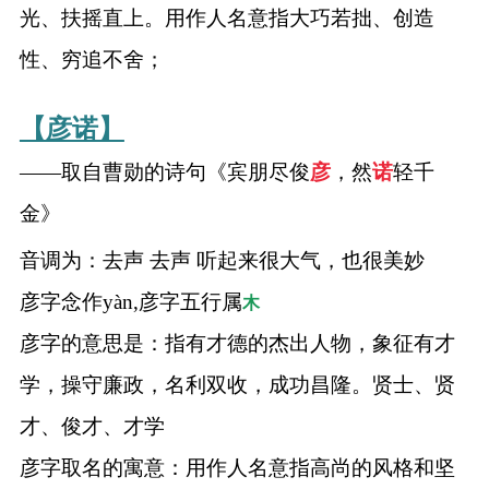
光、扶摇直上。用作人名意指大巧若拙、创造
性、穷追不舍；
【彦诺】
——取自曹勋的诗句《宾朋尽俊
彦
，然
诺
轻千
金》
音调为：去声 去声 听起来很大气，也很美妙
彦字念作yàn,彦字五行属
木
彦字的意思是：指有才德的杰出人物，象征有才
学，操守廉政，名利双收，成功昌隆。贤士、贤
才、俊才、才学
彦字取名的寓意：用作人名意指高尚的风格和坚