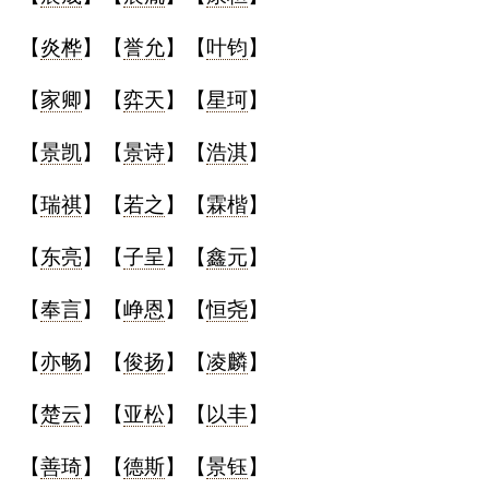
【
炎桦
】【
誉允
】【
叶钧
】
【
家卿
】【
弈天
】【
星珂
】
【
景凯
】【
景诗
】【
浩淇
】
【
瑞祺
】【
若之
】【
霖楷
】
【
东亮
】【
子呈
】【
鑫元
】
【
奉言
】【
峥恩
】【
恒尧
】
【
亦畅
】【
俊扬
】【
凌麟
】
【
楚云
】【
亚松
】【
以丰
】
【
善琦
】【
德斯
】【
景钰
】