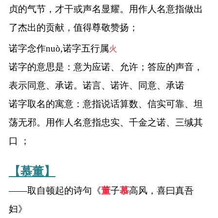
贞的气节，才干或声名显耀。用作人名意指做出
了杰出的贡献，值得尊敬赞扬；
诺字念作nuò,诺字五行属
火
诺字的意思是：意为应诺、允许；答应的声音，
表示同意、承诺。诺言、诺许、同意、承诺
诺字取名的寓意：意指说话算数、信实可靠、坦
荡无邪。用作人名意指忠实、千金之诺、三缄其
口 ；
【慕董】
——取自顿起的诗句《
董
子
慕
高风，喜曰真吾
妇》