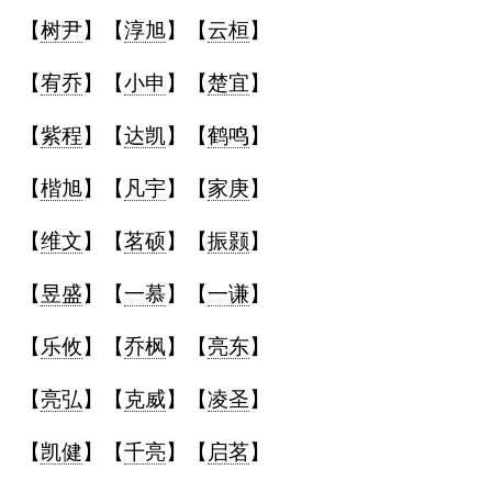
【
树尹
】【
淳旭
】【
云桓
】
【
宥乔
】【
小申
】【
楚宜
】
【
紫程
】【
达凯
】【
鹤鸣
】
【
楷旭
】【
凡宇
】【
家庚
】
【
维文
】【
茗硕
】【
振颢
】
【
昱盛
】【
一慕
】【
一谦
】
【
乐攸
】【
乔枫
】【
亮东
】
【
亮弘
】【
克威
】【
凌圣
】
【
凯健
】【
千亮
】【
启茗
】