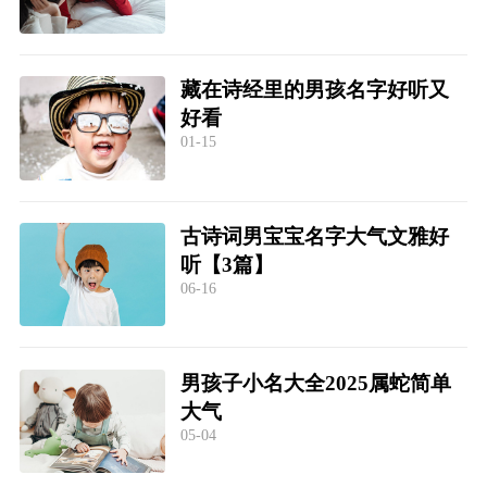
藏在诗经里的男孩名字好听又
好看
01-15
古诗词男宝宝名字大气文雅好
听【3篇】
06-16
男孩子小名大全2025属蛇简单
大气
05-04