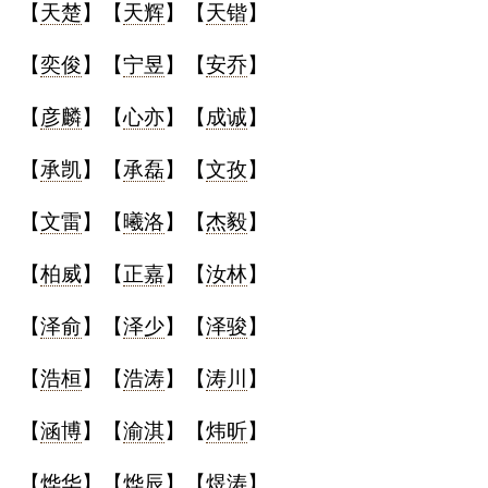
【
天楚
】【
天辉
】【
天锴
】
【
奕俊
】【
宁昱
】【
安乔
】
【
彦麟
】【
心亦
】【
成诚
】
【
承凯
】【
承磊
】【
文孜
】
【
文雷
】【
曦洛
】【
杰毅
】
【
柏威
】【
正嘉
】【
汝林
】
【
泽俞
】【
泽少
】【
泽骏
】
【
浩桓
】【
浩涛
】【
涛川
】
【
涵博
】【
渝淇
】【
炜昕
】
【
烨华
】【
烨辰
】【
煜涛
】