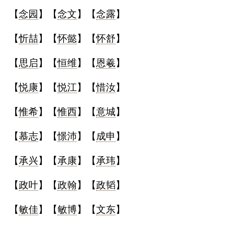
【
念园
】【
念文
】【
念露
】
【
忻喆
】【
怀懿
】【
怀舒
】
【
思启
】【
恒维
】【
恩羲
】
【
悦康
】【
悦江
】【
惜汝
】
【
惟希
】【
惟西
】【
意城
】
【
慕志
】【
憬沛
】【
成申
】
【
承兴
】【
承康
】【
承玮
】
【
政叶
】【
政翰
】【
政韬
】
【
敏佳
】【
敏博
】【
文东
】