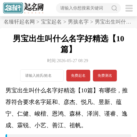
首
名臻轩起名网
>
宝宝起名
>
男孩名字
>
男宝出生叫什么名字好精选,10篇
页
男宝出生叫什么名字好精选【10
宝
篇】
宝
时间:2026-05-27 08:29
起
免费起名
免费测名
名
男宝出生叫什么名字好精选【10篇】有哪些，推
荐符合要求名字延和、彦杰、悦凡、昱新、蕴
男孩名字
宁、仁健、峻楷、恩鸿、森林、泽润、谨睿、逸
女孩名字
成、霖锐、小艺、善江、祖帆。