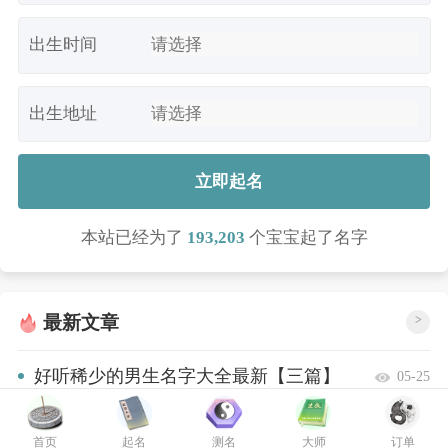
出生时间
出生地址
立即起名
本站已经为了
193,203
个宝宝起了名字
最新文章
>
好听稀少的男生名字大全最新【三篇】
05-25
男宝宝名字 创意名字大全特别推荐
05-25
首页
起名
测名
大师
订单
【10篇】
男孩名字大全洋气推荐【五篇】
05-24