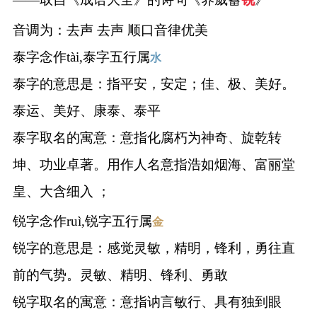
音调为：去声 去声 顺口音律优美
泰字念作tài,泰字五行属
水
泰字的意思是：指平安，安定；佳、极、美好。
泰运、美好、康泰、泰平
泰字取名的寓意：意指化腐朽为神奇、旋乾转
坤、功业卓著。用作人名意指浩如烟海、富丽堂
皇、大含细入 ；
锐字念作ruì,锐字五行属
金
锐字的意思是：感觉灵敏，精明，锋利，勇往直
前的气势。灵敏、精明、锋利、勇敢
锐字取名的寓意：意指讷言敏行、具有独到眼