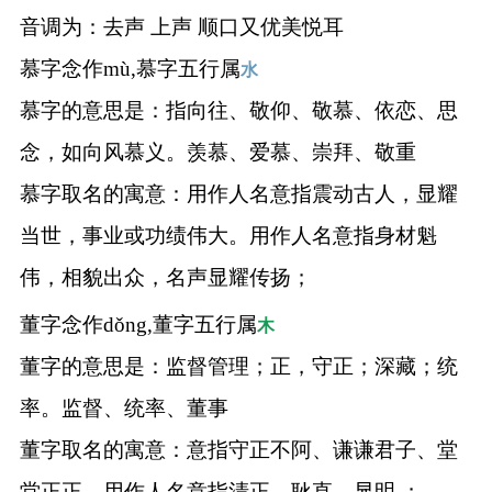
音调为：去声 上声 顺口又优美悦耳
慕字念作mù,慕字五行属
水
慕字的意思是：指向往、敬仰、敬慕、依恋、思
念，如向风慕义。羡慕、爱慕、崇拜、敬重
慕字取名的寓意：用作人名意指震动古人，显耀
当世，事业或功绩伟大。用作人名意指身材魁
伟，相貌出众，名声显耀传扬；
董字念作dǒng,董字五行属
木
董字的意思是：监督管理；正，守正；深藏；统
率。监督、统率、董事
董字取名的寓意：意指守正不阿、谦谦君子、堂
堂正正。用作人名意指清正、耿直、显明 ；