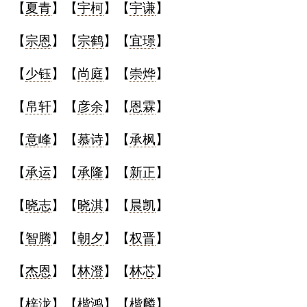
【
夏青
】【
宇柯
】【
宇谦
】
【
宗恩
】【
宗鹤
】【
宜璟
】
【
少钰
】【
尚庭
】【
崇烨
】
【
帛轩
】【
彦余
】【
恩霖
】
【
意峰
】【
慕诗
】【
承枫
】
【
承运
】【
承隆
】【
新正
】
【
晓志
】【
晓淇
】【
晨凯
】
【
智腾
】【
朝夕
】【
权晋
】
【
杰恩
】【
林澄
】【
林芯
】
【
梓泷
】【
楷鸿
】【
楷麟
】