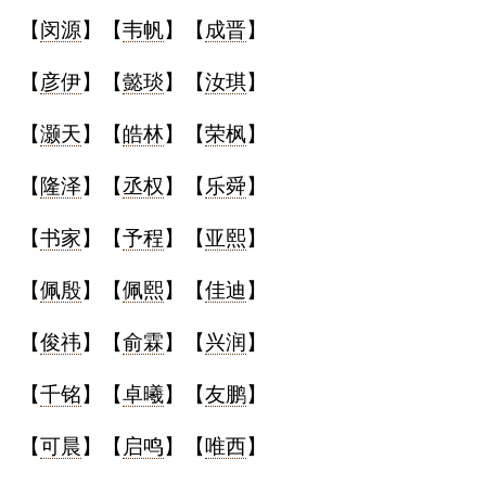
【
闵源
】【
韦帆
】【
成晋
】
【
彦伊
】【
懿琰
】【
汝琪
】
【
灏天
】【
皓林
】【
荣枫
】
【
隆泽
】【
丞权
】【
乐舜
】
【
书家
】【
予程
】【
亚熙
】
【
佩殷
】【
佩熙
】【
佳迪
】
【
俊祎
】【
俞霖
】【
兴润
】
【
千铭
】【
卓曦
】【
友鹏
】
【
可晨
】【
启鸣
】【
唯西
】