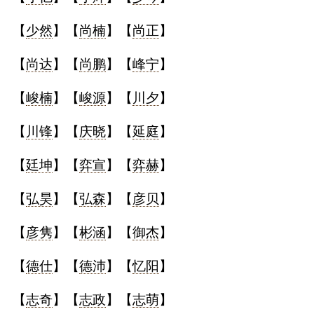
【
少然
】【
尚楠
】【
尚正
】
【
尚达
】【
尚鹏
】【
峰宁
】
【
峻楠
】【
峻源
】【
川夕
】
【
川锋
】【
庆晓
】【
延庭
】
【
廷坤
】【
弈宣
】【
弈赫
】
【
弘昊
】【
弘森
】【
彦贝
】
【
彦隽
】【
彬涵
】【
御杰
】
【
德仕
】【
德沛
】【
忆阳
】
【
志奇
】【
志政
】【
志萌
】