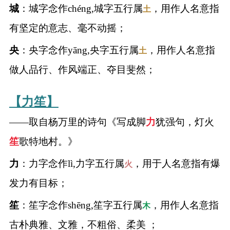
城
：城字念作chéng,城字五行属
，用作人名意指
土
有坚定的意志、毫不动摇；
央
：央字念作yāng,央字五行属
，用作人名意指
土
做人品行、作风端正、夺目斐然；
【力笙】
——取自杨万里的诗句《写成脚
力
犹强句，灯火
笙
歌特地村。》
力
：力字念作lì,力字五行属
，用于人名意指有爆
火
发力有目标；
笙
：笙字念作shēng,笙字五行属
，用作人名意指
木
古朴典雅、文雅，不粗俗、柔美 ；