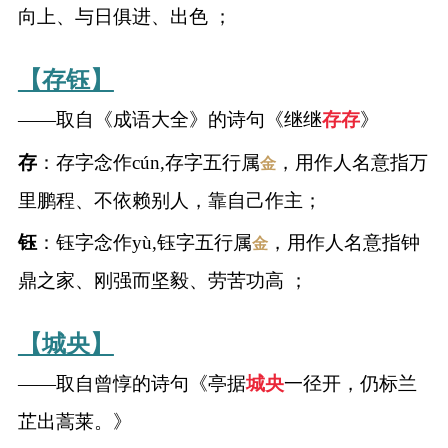
典
向上、与日俱进、出色 ；
【存钰】
——取自《成语大全》的诗句《继继
存
存
》
宝
名
生
大
存
：存字念作cún,存字五行属
，用作人名意指万
金
宝
字
辰
师
取
打
起
起
里鹏程、不依赖别人，靠自己作主；
名
分
名
名
钰
：钰字念作yù,钰字五行属
，用作人名意指钟
金
鼎之家、刚强而坚毅、劳苦功高 ；
【城央】
——取自曾惇的诗句《亭据
城央
一径开，仍标兰
芷出蒿莱。》