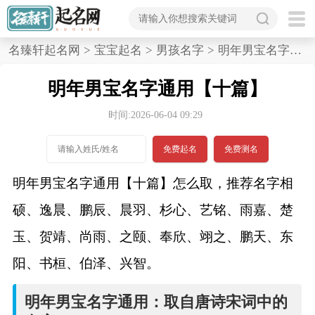
首
名臻轩起名网
>
宝宝起名
>
男孩名字
>
明年男宝名字通用,十篇
页
明年男宝名字通用【十篇】
宝
时间:2026-06-04 09:29
宝
免费起名
免费测名
起
明年男宝名字通用【十篇】怎么取，推荐名字相
名
硕、逸晨、鹏辰、晨羽、杉心、艺铭、雨嘉、楚
玉、贺靖、尚雨、之颐、奉欣、翊之、鹏天、东
男孩名字
阳、书桓、伯泽、兴智。
女孩名字
明年男宝名字通用：取自唐诗宋词中的