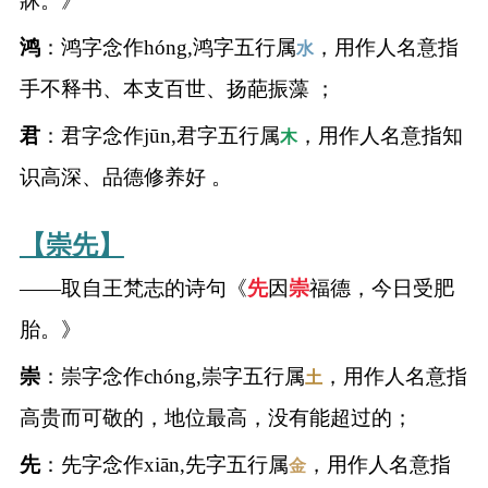
牀。》
名
鸿
：鸿字念作hóng,鸿字五行属
，用作人名意指
水
手不释书、本支百世、扬葩振藻 ；
蛇年起名
君
：君字念作jūn,君字五行属
，用作人名意指知
木
龙年起名
识高深、品德修养好 。
兔年起名
【崇先】
虎年起名
——取自王梵志的诗句《
先
因
崇
福德，今日受肥
胎。》
取
崇
：崇字念作chóng,崇字五行属
，用作人名意指
土
名
高贵而可敬的，地位最高，没有能超过的；
字
先
：先字念作xiān,先字五行属
，用作人名意指
金