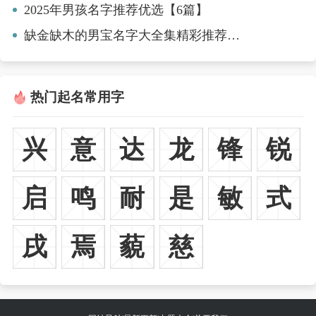
2025年男孩名字推荐优选【6篇】
缺金缺木的男宝名字大全集精彩推荐【七篇】
热门起名常用字
兴
意
达
龙
锋
锐
启
鸣
耐
是
敏
式
戌
焉
藐
慈