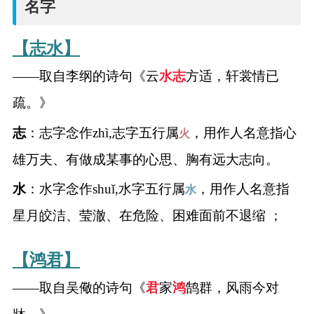
名字
名
字
【志水】
——取自李纲的诗句《云
水
志
方适，轩裳情已
打
疏。》
分
志
：志字念作zhì,志字五行属
，用作人名意指心
火
雄万夫、有做成某事的心思、胸有远大志向。
男孩名字打分
水
：水字念作shuǐ,水字五行属
，用作人名意指
水
女孩名字打分
星月皎洁、莹澈、在危险、困难面前不退缩 ；
生
【鸿君】
肖
——取自吴儆的诗句《
君
家
鸿
鹄群，风雨今对
起