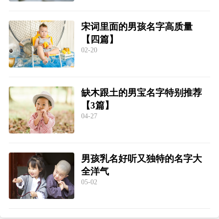
宋词里面的男孩名字高质量
【四篇】
02-20
缺木跟土的男宝名字特别推荐
【3篇】
04-27
男孩乳名好听又独特的名字大
全洋气
05-02