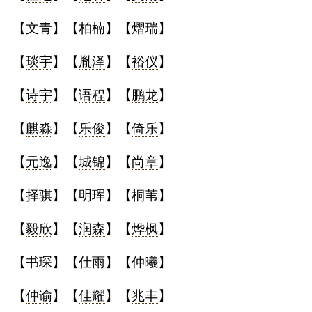
【
文青
】【
柏楠
】【
熠瑞
】
【
琰宇
】【
胤泽
】【
裕仪
】
【
诗宇
】【
语程
】【
鹏龙
】
【
麒淼
】【
乐俊
】【
倚乐
】
【
元逸
】【
城锦
】【
尚章
】
【
择骐
】【
明珲
】【
桐苇
】
【
毅欣
】【
润森
】【
烨枫
】
【
书琛
】【
仕雨
】【
仲曦
】
【
仲谕
】【
佳耀
】【
兆丰
】