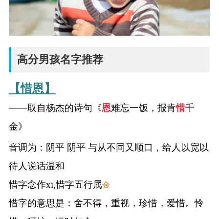
高分男孩名字推荐
【惜恩】
——取自杨杰的诗句《
恩
难忘一饭，报肯
惜
千
金》
音调为：阴平 阴平 与从不同又顺口，给人以宽以
待人说话温和
惜字念作xī,惜字五行属
金
惜字的意思是：舍不得，重视，珍惜，爱惜。怜