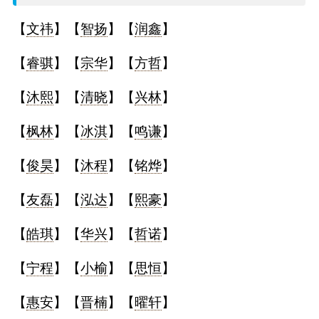
名
【
文祎
】【
智扬
】【
润鑫
】
字
【
睿骐
】【
宗华
】【
方哲
】
打
【
沐熙
】【
清晓
】【
兴林
】
分
【
枫林
】【
冰淇
】【
鸣谦
】
【
俊昊
】【
沐程
】【
铭烨
】
男孩名字打分
【
友磊
】【
泓达
】【
熙豪
】
女孩名字打分
【
皓琪
】【
华兴
】【
哲诺
】
生
【
宁程
】【
小榆
】【
思恒
】
肖
【
惠安
】【
晋楠
】【
曜轩
】
起