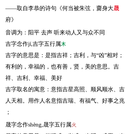
——取自李恭的诗句《何当被朱弦，齎身大
晟
府》
音调为：阳平 去声 听来动人又与众不同
吉字念作jí,吉字五行属
木
吉字的意思是：是指吉祥；吉利，与“凶”相对；
有利的，幸福的，也有善，贤，美的意思。吉
祥、吉利、幸福、美好
吉字取名的寓意：意指吉星高照、顺风顺水、吉
人天相。用作人名意指吉瑞、有福气、好事之兆
；
晟字念作shèng,晟字五行属
火