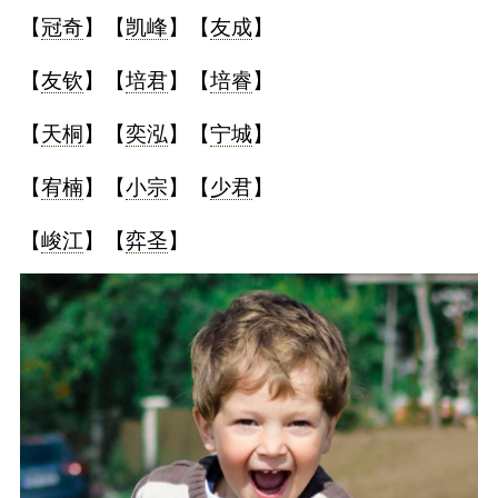
【
冠奇
】【
凯峰
】【
友成
】
【
友钦
】【
培君
】【
培睿
】
【
天桐
】【
奕泓
】【
宁城
】
【
宥楠
】【
小宗
】【
少君
】
【
峻江
】【
弈圣
】