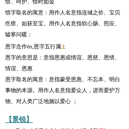
惜、呵护、惜时如金
惜字取名的寓意：用作人名意指连城之价、宝贝
疙瘩、如获至宝。用作人名意指软心肠、照应、
嘘寒问暖；
恩字念作ēn,恩字五行属
土
恩字的意思是：意指恩惠或情谊。恩慈、恩情、
情谊、恩惠
恩字取名的寓意：意指蒙受恩惠、不忘本、明白
事物的本源。用作人名意指爱众人，进而爱护万
物、对人类广泛地施以爱心 ；
【景锐】