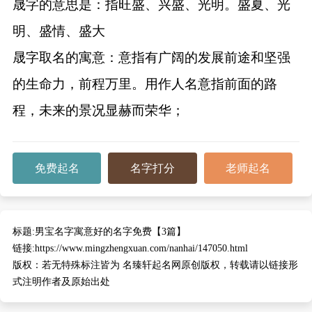
晟字的意思是：指旺盛、兴盛、光明。盛夏、光
明、盛情、盛大
晟字取名的寓意：意指有广阔的发展前途和坚强
的生命力，前程万里。用作人名意指前面的路
程，未来的景况显赫而荣华；
免费起名
名字打分
老师起名
标题:
男宝名字寓意好的名字免费【3篇】
链接:
https://www.mingzhengxuan.com/nanhai/147050.html
版权：
若无特殊标注皆为 名臻轩起名网原创版权，转载请以链接形
式注明作者及原始出处