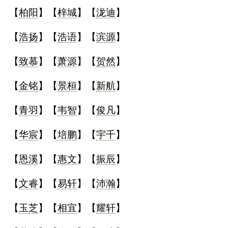
【
柏阳
】【
梓城
】【
泷迪
】
名
【
浩扬
】【
浩语
】【
滨源
】
蛇年起名
【
致慕
】【
萧源
】【
贺然
】
龙年起名
【
金铭
】【
景桓
】【
新航
】
兔年起名
【
青羽
】【
韦智
】【
俊凡
】
虎年起名
【
华宸
】【
培鹏
】【
宇千
】
取
【
恩溪
】【
惠文
】【
振辰
】
名
【
文睿
】【
易轩
】【
沛瀚
】
【
玉芝
】【
相宜
】【
耀轩
】
字