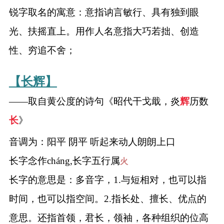
锐字取名的寓意：意指讷言敏行、具有独到眼
光、扶摇直上。用作人名意指大巧若拙、创造
性、穷追不舍；
【长辉】
——取自黄公度的诗句《昭代干戈戢，炎
辉
历数
长
》
音调为：阳平 阴平 听起来动人朗朗上口
长字念作cháng,长字五行属
火
长字的意思是：多音字，1.与短相对，也可以指
时间，也可以指空间。2.指长处、擅长、优点的
意思。还指首领，君长，领袖，各种组织的位高