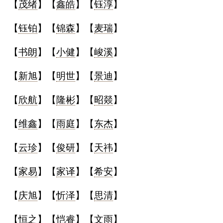
【
茂绪
】【
鑫皓
】【
钰淳
】
典
【
钰铂
】【
锦森
】【
麦瑞
】
【
书朗
】【
小健
】【
峻溪
】
【
新旭
】【
明世
】【
景迪
】
宝
名
生
大
宝
字
辰
师
取
打
起
起
【
欣航
】【
隆彬
】【
昭燚
】
名
分
名
名
【
维鑫
】【
雨庭
】【
东杰
】
【
云珍
】【
俊研
】【
天祎
】
【
家易
】【
家译
】【
希安
】
【
庆旭
】【
忻泽
】【
思清
】
【
恒之
】【
恺睿
】【
文雨
】