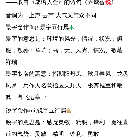
——取自《成语大全》的诗句《养威蓄
锐
》
音调为：上声 去声 大气又与众不同
景字念作jǐng,景字五行属
木
景字的意思是：环境的风光；情况，状况；佩
服，敬慕；祥瑞；高，大。风光、情况、敬慕、
祥瑞
景字取名的寓意：指朝阳丹凤、秋月春风、龙盘
凤翥。用作人名意指应天顺人、极其推重和敬
佩、高飞远举 ；
锐字念作ruì,锐字五行属
金
锐字的意思是：感觉灵敏，精明，锋利，勇往直
前的气势。灵敏、精明、锋利、勇敢