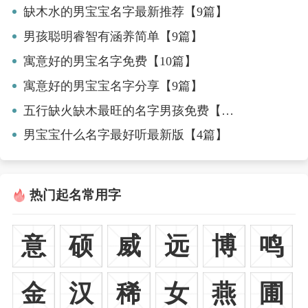
缺木水的男宝宝名字最新推荐【9篇】
男孩聪明睿智有涵养简单【9篇】
寓意好的男宝名字免费【10篇】
寓意好的男宝宝名字分享【9篇】
五行缺火缺木最旺的名字男孩免费【七篇】
男宝宝什么名字最好听最新版【4篇】
热门起名常用字
意
硕
威
远
博
鸣
金
汉
稀
女
燕
圃