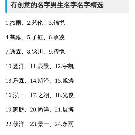
名
有创意的名字男生名字名字精选
字
1.杰雨、2.艺伦、3.锦悦
打
4.鹤泓、5.子钰、6.承凌
分
7.逸霖、8.铭川、9.程恺
10.翌洋、11.辰景、12.宇凯
男孩名字打分
13.乐森、14.斯泽、15.旭涛
女孩名字打分
16.泓一、17.之翊、18.光俊
生
19.家鹏、20.尚洋、21.展博
肖
22.攸洋、23.景一、24.永雨
起