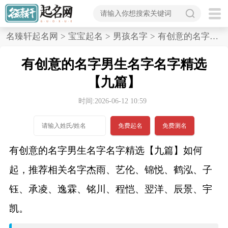
首
名臻轩起名网
>
宝宝起名
>
男孩名字
>
有创意的名字男生名字名字精选,九篇
页
有创意的名字男生名字名字精选
宝
【九篇】
宝
时间:2026-06-12 10:59
起
免费起名
免费测名
名
有创意的名字男生名字名字精选【九篇】如何
起，推荐相关名字杰雨、艺伦、锦悦、鹤泓、子
男孩名字
钰、承凌、逸霖、铭川、程恺、翌洋、辰景、宇
女孩名字
凯。