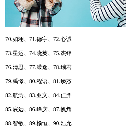
70.如翊、71.德宇、72.心诚
73.星运、74.晓英、75.杰锋
76.清思、77.潇逸、78.瑞君
79.禹憬、80.程语、81.臻杰
82.航渝、83.亚文、84.佳羿
85.宸远、86.峰庆、87.帆熠
88.智敏、89.榆恒、90.浩允