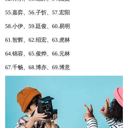
典
55.嘉弈、56.子忻、57.宏阳
58.小伊、59.廷俊、60.易明
61.智辉、62.绍宏、63.虎林
宝
名
生
大
宝
字
辰
师
64.锦容、65.俊烨、66.元林
取
打
起
起
名
分
名
名
67.千畅、68.博亦、69.博意