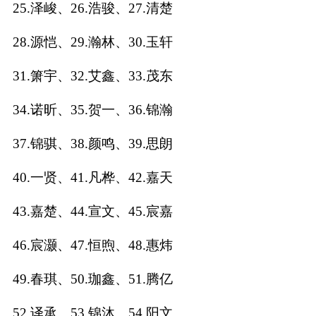
25.泽峻、26.浩骏、27.清楚
名
28.源恺、29.瀚林、30.玉轩
31.箫宇、32.艾鑫、33.茂东
蛇年起名
34.诺昕、35.贺一、36.锦瀚
龙年起名
37.锦骐、38.颜鸣、39.思朗
兔年起名
40.一贤、41.凡桦、42.嘉天
虎年起名
43.嘉楚、44.宣文、45.宸嘉
取
46.宸灏、47.恒煦、48.惠炜
名
49.春琪、50.珈鑫、51.腾亿
字
52.译承、53.锦沐、54.阳文