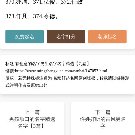
370.亦润、371.亿俊、372.仕政
373.仟凡、374.令德。
免费起名
名字打分
老师起名
标题:
有创意的名字男生名字名字精选【九篇】
链接:
https://www.mingzhengxuan.com/nanhai/147053.html
版权：
若无特殊标注皆为 名臻轩起名网原创版权，转载请以链接形
式注明作者及原始出处
上一篇
下一篇
男孩顺口的名字精选
许姓好听的古风男名
名字【3篇】
字