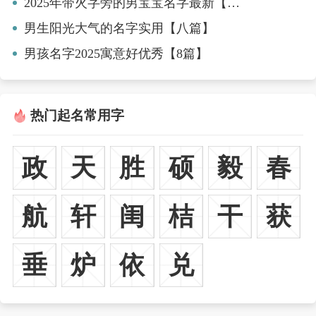
2025年带火字旁的男宝宝名字最新【七篇】
男生阳光大气的名字实用【八篇】
男孩名字2025寓意好优秀【8篇】
热门起名常用字
政
天
胜
硕
毅
春
航
轩
闺
桔
干
获
垂
炉
依
兑