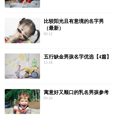
比较阳光且有意境的名字男
（最新）
03-12
五行缺金男孩名字优选【4篇】
12-18
寓意好又顺口的乳名男孩参考
03-24