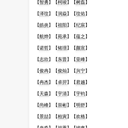
【
智勇
】【
柯竣
】【
树磊
】
【
泽玟
】【
润焱
】【
玟佑
】
【
皓炎
】【
祖阳
】【
纪宸
】
【
航烨
】【
苑承
】【
蕴之
】
【
诺哲
】【
铭璟
】【
颜宣
】
【
志欣
】【
东晋
】【
亚峰
】
【
俊冉
】【
俊灿
】【
兴宁
】
【
冉杰
】【
卓羿
】【
君越
】
【
天森
】【
宇清
】【
宇钧
】
【
尚峰
】【
崇彬
】【
明舒
】
【
景喆
】【
柏寅
】【
欢格
】
【
炎淼
】【
祖恩
】【
竣鑫
】