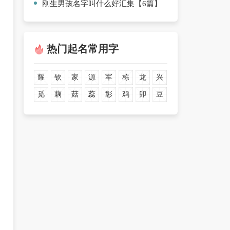
刚生男孩名字叫什么好汇集【6篇】
热门起名常用字
耀
钦
家
源
军
栋
龙
兴
觅
藕
菇
蕊
彰
鸡
卯
豆