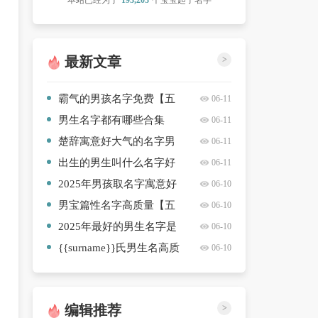
本站已经为了
193,203
个宝宝起了名字
最新文章
>
霸气的男孩名字免费【五
06-11
篇】
男生名字都有哪些合集
06-11
【八篇】
楚辞寓意好大气的名字男
06-11
孩精选名字【6篇】
出生的男生叫什么名字好
06-11
精选【10篇】
2025年男孩取名字寓意好
06-10
的字简洁【10篇】
男宝篇性名字高质量【五
06-10
篇】
2025年最好的男生名字是
06-10
什么实用【七篇】
{{surname}}氏男生名高质
06-10
量【九篇】
编辑推荐
>