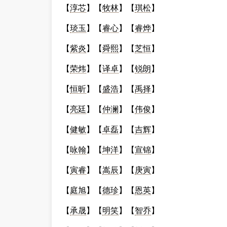
【
淳芯
】【
牧林
】【
琪松
】
【
琰玉
】【
睿心
】【
睿烨
】
【
紫炎
】【
舜熙
】【
芝恒
】
【
荣炜
】【
译卓
】【
锐朗
】
【
恒昕
】【
盛浩
】【
禹择
】
【
亮廷
】【
仲澜
】【
伟俊
】
【
健敏
】【
卓磊
】【
吉辉
】
【
咏翰
】【
坤洋
】【
宣锦
】
【
寅睿
】【
嵩辰
】【
庚寅
】
【
庭旭
】【
德珍
】【
恩英
】
【
承晟
】【
明笑
】【
智乔
】