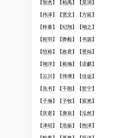
【
智杰
】【
柏禹
】【
昊润
】
【
祎泽
】【
贤文
】【
方延
】
【
梓慕
】【
纪翔
】【
翊之
】
【
程羽
】【
骅毅
】【
书源
】
【
恺裕
】【
政君
】【
昱灿
】
【
翊洋
】【
裕瀚
】【
语麒
】
【
云川
】【
伟博
】【
佳远
】
【
兆书
】【
千朗
】【
哲宁
】
【
子瀚
】【
子牧
】【
宸淞
】
【
庆君
】【
庚辰
】【
泓然
】
【
泽绍
】【
浩振
】【
煦泽
】
【
航希
】【
茗鑫
】【
跃洋
】