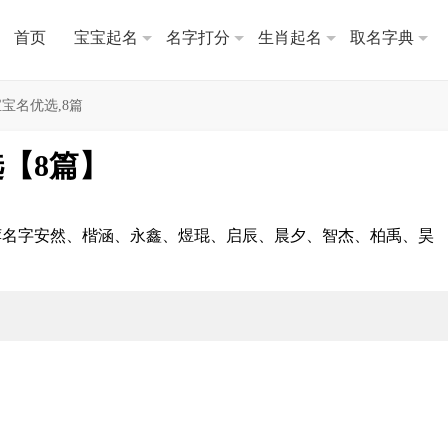
首页
宝宝起名
名字打分
生肖起名
取名字典
宝宝名优选,8篇
选【8篇】
推荐名字安然、楷涵、永鑫、煜琨、启辰、晨夕、智杰、柏禹、昊