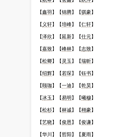
【
鑫羽
】【
锦腾
】【
骐豪
】
【
义轩
】【
培峰
】【
仁轩
】
【
泽欣
】【
延新
】【
仕元
】
【
嘉致
】【
峰林
】【
志致
】
【
松卿
】【
灵玉
】【
瑞昕
】
【
绍辉
】【
若琛
】【
钰书
】
【
颐珈
】【
一迪
】【
乾昊
】
【
冰玉
】【
易明
】【
曦穆
】
【
松杉
】【
林诚
】【
栩豪
】
【
艺晓
】【
俊恩
】【
俊谦
】
【
华川
】【
哲阳
】【
夏雨
】