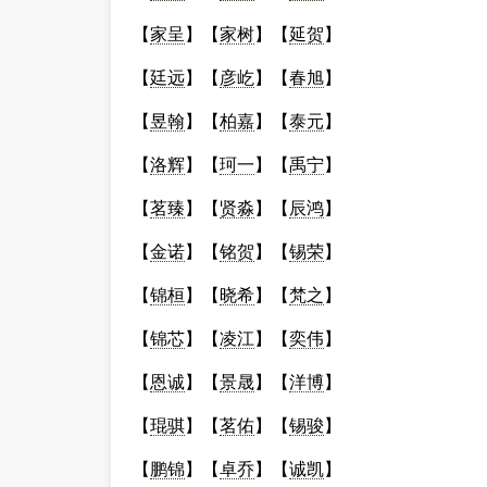
【
家呈
】【
家树
】【
延贺
】
【
廷远
】【
彦屹
】【
春旭
】
【
昱翰
】【
柏嘉
】【
泰元
】
【
洛辉
】【
珂一
】【
禹宁
】
【
茗臻
】【
贤淼
】【
辰鸿
】
【
金诺
】【
铭贺
】【
锡荣
】
【
锦桓
】【
晓希
】【
梵之
】
【
锦芯
】【
凌江
】【
奕伟
】
【
恩诚
】【
景晟
】【
洋博
】
【
琨骐
】【
茗佑
】【
锡骏
】
【
鹏锦
】【
卓乔
】【
诚凯
】