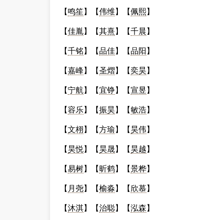
【
鸣笙
】【
伟维
】【
佩熙
】
【
佳胤
】【
其熹
】【
千晨
】
【
千铭
】【
品佳
】【
品阳
】
【
嘉峰
】【
圣熠
】【
奕昊
】
【
宁航
】【
宜铮
】【
宣昱
】
【
容乐
】【
振昊
】【
敏浩
】
【
文栩
】【
方瑜
】【
昊伟
】
【
昊悦
】【
昊晟
】【
昊越
】
【
易树
】【
昕鹤
】【
景桦
】
【
月尧
】【
榆淼
】【
欣慕
】
【
沐淇
】【
治聪
】【
泓森
】