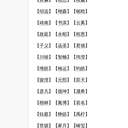
【
绍远
】【
翊森
】【
铭晗
】
【
靖南
】【
书淇
】【
云奚
】
【
政延
】【
永昭
】【
程恩
】
【
子义
】【
远圣
】【
君德
】
【
川竣
】【
智楠
】【
玮澄
】
【
维皓
】【
翰运
】【
钧皓
】
【
骏澄
】【
元熙
】【
弈天
】
【
彦凡
】【
德坤
】【
晟希
】
【
楷林
】【
胤博
】【
若名
】
【
钰庭
】【
铮皓
】【
禹柠
】
【
世骏
】【
家月
】【
峻玺
】