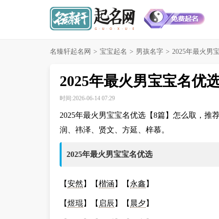
名臻轩起名网
>
宝宝起名
>
男孩名字
>
2025年最火男
2025年最火男宝宝名优
时间:2026-06-14 07:29
2025年最火男宝宝名优选【8篇】怎么取，
润、祎泽、贤文、方延、梓慕。
2025年最火男宝宝名优选
【
安然
】【
楷涵
】【
永鑫
】
【
煜琨
】【
启辰
】【
晨夕
】