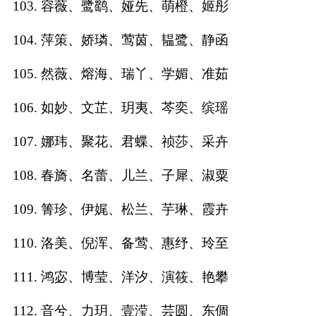
103. 容薇、鹭鹞、娅先、萌橙、姬彤
104. 萍策、娇璘、莺茵、韫鹭、静函
105. 然薇、熔海、瑞丫、学媚、准茹
106. 如妙、文芷、玥夷、芩奕、缤瑶
107. 娜玮、聚花、君蝶、祯莎、采卉
108. 春旖、名蕾、儿兰、子犀、淑粟
109. 箐珍、伊娓、松兰、芋琳、霞卉
110. 洛美、倪浑、备莺、惠纾、玲至
111. 鸿宓、博莹、洋汐、演筱、艳攀
112. 音兮、力玥、壹滢、芸圆、东倜