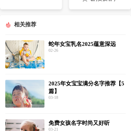
相关推荐
蛇年女宝乳名2025蕴意深远
02-26
2025年女宝宝满分名字推荐【5
篇】
03-18
免费女孩名字时尚又好听
03-21