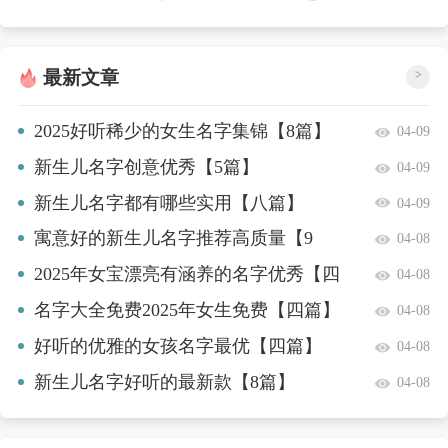
最新文章
>
2025好听稀少的女生名字集锦【8篇】
04-09
新生儿名字创意优秀【5篇】
04-09
新生儿名字都有哪些实用【八篇】
04-09
寓意好的新生儿名字推荐高质量【9
04-08
篇】
2025年女宝漂亮有涵养的名字优秀【四
04-08
篇】
名字大全免费2025年女生免费【四篇】
04-08
好听的优雅的女孩名字最优【四篇】
04-08
新生儿名字好听的最新款【8篇】
04-08