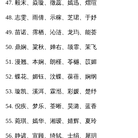
47. 毅末、焱璇、徵蕊、嫣迅、熠瑄
48. 志雯、雨倩、示稼、芝珺、于妤
49. 苗诺、霈栖、沁涟、龙玙、能荟
50. 鼎娴、粱秋、婵右、颉霏、茉飞
51. 漫翘、本娴、朗槿、苓樾、苡媚
52. 蝶花、媚钰、汶蝶、葆蓓、娴纲
53. 璇凯、溪洱、霖湉、彩媛、楚纾
54. 倪疾、梦乐、荃晰、昊潞、蓝香
55. 菀琪、嫣华、湘瑷、婧辉、夏玲
56. 静谚、宣顾、绮轼、士绢、犀玥