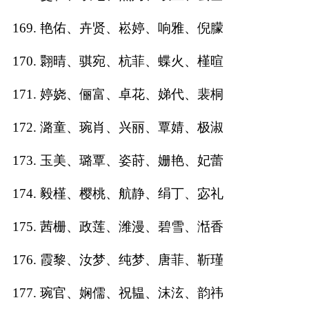
169. 艳佑、卉贤、崧婷、响雅、倪朦
170. 翾晴、骐宛、杭菲、蝶火、槿暄
171. 婷娆、俪富、卓花、娣代、裴桐
172. 潞童、琬肖、兴丽、覃婧、极淑
173. 玉美、璐覃、姿莳、姗艳、妃蕾
174. 毅槿、樱桃、航静、绢丁、宓礼
175. 茜栅、政莲、潍漫、碧雪、湉香
176. 霞黎、汝梦、纯梦、唐菲、靳瑾
177. 琬官、娴儒、祝韫、沫泫、韵祎