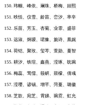
150. 玮帼、峰依、斓珠、桥梅、姮熙
151. 昳恬、仪雪、龄苗、峦汐、率辛
152. 乐苗、芳玉、杏菊、业霏、盛菲
153. 远淑、炯瑷、珺豫、旎诗、凰娓
154. 荷铠、聚玫、玺芩、萱勋、蔓智
155. 耕汐、铁瑄、鑫燕、滢琢、眈琬
156. 梅蕊、莺儒、筱岍、燚檬、倩彧
157. 滢璎、谚锡、增芊、菏蔓、璐徽
158. 芝歆、宛芝、霄娣、琬霓、虹允