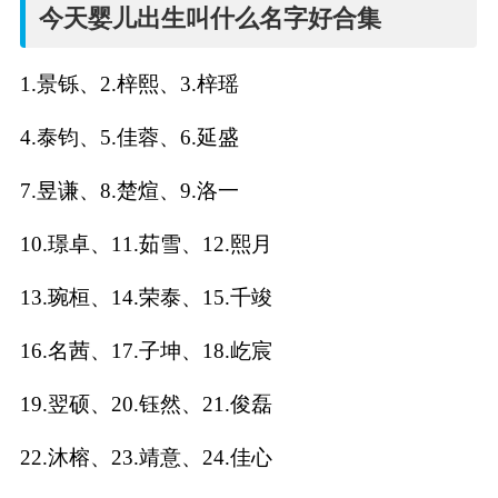
名
今天婴儿出生叫什么名字好合集
字
1.景铄、2.梓熙、3.梓瑶
打
4.泰钧、5.佳蓉、6.延盛
分
7.昱谦、8.楚煊、9.洛一
10.璟卓、11.茹雪、12.熙月
男孩名字打分
13.琬桓、14.荣泰、15.千竣
女孩名字打分
16.名茜、17.子坤、18.屹宸
生
19.翌硕、20.钰然、21.俊磊
肖
22.沐榕、23.靖意、24.佳心
起