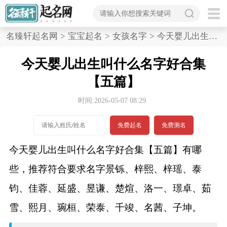
首
名臻轩起名网
>
宝宝起名
>
女孩名字
>
今天婴儿出生叫什么名字好合集,五篇
页
今天婴儿出生叫什么名字好合集
宝
【五篇】
宝
时间:2026-05-07 08:29
起
免费起名
免费测名
名
今天婴儿出生叫什么名字好合集【五篇】有哪
些，推荐符合要求名字景铄、梓熙、梓瑶、泰
男孩名字
钧、佳蓉、延盛、昱谦、楚煊、洛一、璟卓、茹
女孩名字
雪、熙月、琬桓、荣泰、千竣、名茜、子坤。