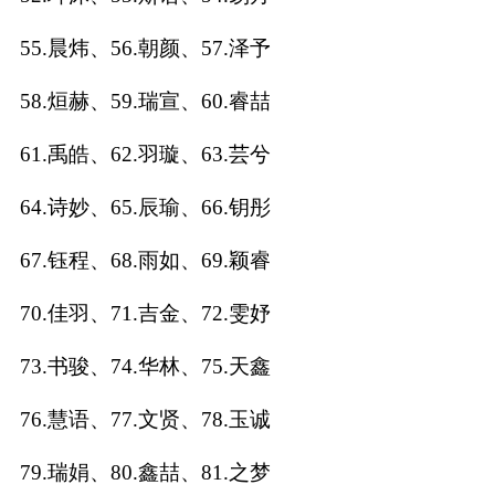
典
55.晨炜、56.朝颜、57.泽予
58.烜赫、59.瑞宣、60.睿喆
61.禹皓、62.羽璇、63.芸兮
宝
名
生
大
宝
字
辰
师
64.诗妙、65.辰瑜、66.钥彤
取
打
起
起
名
分
名
名
67.钰程、68.雨如、69.颖睿
70.佳羽、71.吉金、72.雯妤
73.书骏、74.华林、75.天鑫
76.慧语、77.文贤、78.玉诚
79.瑞娟、80.鑫喆、81.之梦