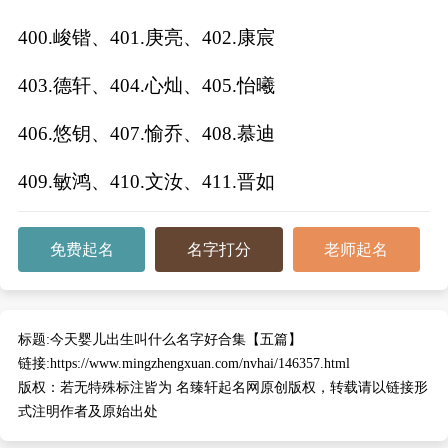
400.峻锴、401.庚亮、402.康宸
403.德轩、404.心灿、405.怡曦
406.悠钥、407.愉乔、408.慕迪
409.敏鸿、410.文汝、411.晋如
免费起名
名字打分
老师起名
标题:
今天婴儿出生叫什么名字好合集【五篇】
链接:
https://www.mingzhengxuan.com/nvhai/146357.html
版权：
若无特殊标注皆为 名臻轩起名网原创版权，转载请以链接形
式注明作者及原始出处