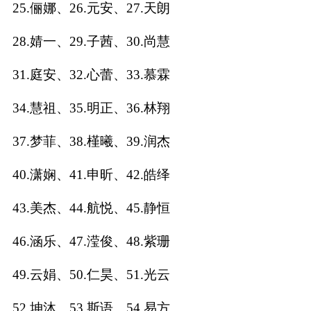
25.俪娜、26.元安、27.天朗
名
28.婧一、29.子茜、30.尚慧
31.庭安、32.心蕾、33.慕霖
蛇年起名
34.慧祖、35.明正、36.林翔
龙年起名
37.梦菲、38.槿曦、39.润杰
兔年起名
40.潇娴、41.申昕、42.皓绎
虎年起名
43.美杰、44.航悦、45.静恒
取
46.涵乐、47.滢俊、48.紫珊
名
49.云娟、50.仁昊、51.光云
字
52.坤沐、53.斯语、54.易方