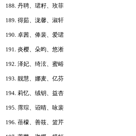
188. 丹聘、珺籽、玫菲
189. 得茹、泷馨、淑轩
190. 卓茜、俸裴、爱珺
191. 炎樱、朵昀、悠淅
192. 泽妃、绮泫、蜜峪
193. 靓慧、娜麦、亿芬
194. 莉忆、绒钥、益杏
195. 霈琮、诏晴、咏裴
196. 蓓檬、善筱、篮芹