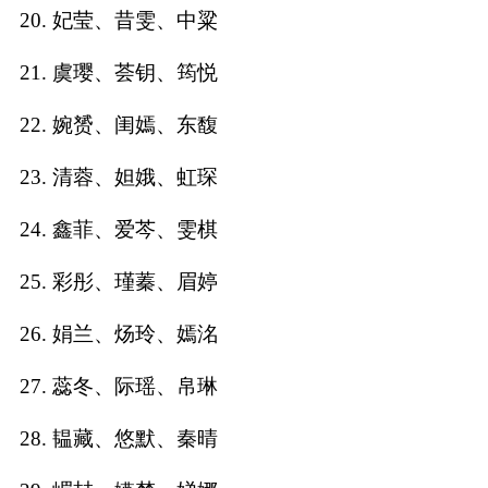
典
20. 妃莹、昔雯、中粱
21. 虞璎、荟钥、筠悦
22. 婉赟、闺嫣、东馥
宝
名
生
大
23. 清蓉、妲娥、虹琛
宝
字
辰
师
取
打
起
起
24. 鑫菲、爱芩、雯棋
名
分
名
名
25. 彩彤、瑾蓁、眉婷
26. 娟兰、炀玲、嫣洺
27. 蕊冬、际瑶、帛琳
28. 韫藏、悠默、秦晴