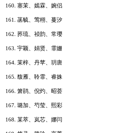
160. 塞茉、嫣霖、婉侣
161. 菡毓、莺栩、蔓汐
162. 荞琉、祯韵、常璎
163. 宇颖、娟贤、霏姗
164. 茉梓、丹苹、玥唐
165. 馥雁、聆霏、睿姝
166. 箫鹃、倪灼、昭荟
167. 璐加、芍莹、熙彩
168. 某萃、岚芯、娜闫