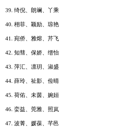
39. 绮倪、朗斓、丫乘
40. 栩菲、颖励、琼艳
41. 宛侨、雅熔、芹飞
42. 知彗、保娇、缙怡
43. 萍汇、凛玥、淑盛
44. 薛玲、祉影、俭晴
45. 荷佑、未茵、婉姮
46. 娈益、莞雅、照岚
47. 波菁、媛葆、芊邑