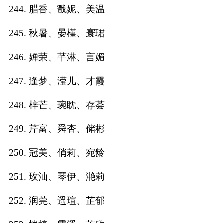
244. 腊香、戬妮、美温
245. 秋暑、晏槿、寰珺
246. 婵荣、芊淋、言媚
247. 逢梦、滢儿、才霞
248. 梓芒、琬眈、存荟
249. 芹富、舜杏、储彬
250. 冠美、俏莉、宛龄
251. 玫汕、琴伊、滟莉
252. 润莞、遥瑄、芷郁