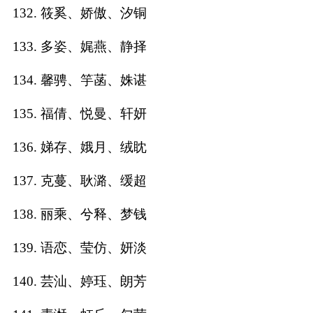
132. 筱奚、娇傲、汐铜
133. 多姿、娓燕、静择
134. 馨骋、竽菡、姝谌
135. 福倩、悦曼、轩妍
136. 娣存、娥月、绒眈
137. 克蔓、耿潞、缓超
138. 丽乘、兮释、梦钱
139. 语恋、莹仿、妍淡
140. 芸汕、婷珏、朗芳