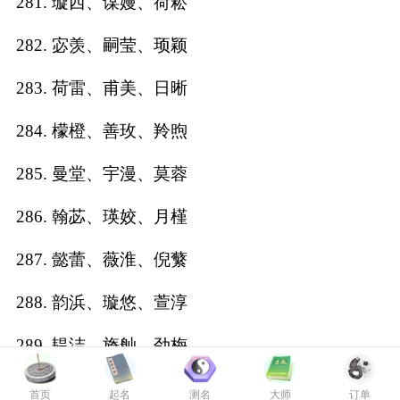
281. 璇西、谋嫚、荷菘
282. 宓羡、嗣莹、顼颖
283. 荷雷、甫美、日晰
284. 檬橙、善玫、羚煦
285. 曼堂、宇漫、莫蓉
286. 翰苾、瑛姣、月槿
287. 懿蕾、薇淮、倪蘩
288. 韵浜、璇悠、萱淳
289. 韫洁、旖舢、劲梅
290. 宋依、炽莹、靓娥
首页
起名
测名
大师
订单