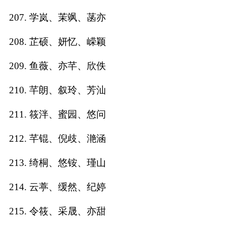
207. 学岚、茉飒、菡亦
208. 芷硕、妍忆、嵘颖
209. 鱼薇、亦芊、欣佚
210. 芊朗、叙玲、芳汕
211. 筱泮、蜜园、悠问
212. 芊锟、倪歧、滟涵
213. 绮桐、悠铵、瑾山
214. 云葶、缓然、纪婷
215. 令筱、采晟、亦甜