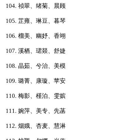
104. 祯翠、绪菊、晨顾
105. 芷雍、琳豆、暮琴
106. 榴美、幽妤、香翊
107. 溪栖、珺燚、舒婕
108. 晶茹、兮治、美模
109. 璐菁、康璇、苹安
110. 梅影、槿泊、雯嫔
111. 婉萍、美专、先菡
112. 烟娥、杏麦、慧淋