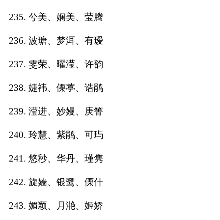
235. 兮美、娴美、莹腾
236. 波瑭、梦洱、有瑷
237. 雯荣、曜滢、许韵
238. 婕祎、傈葶、诰鹃
239. 滢进、妙嫚、庚箐
240. 玲慧、紫鹃、可玙
241. 悠秒、华丹、瑾隽
242. 旋嫱、银鹭、傈什
243. 媚颖、月滟、姬娇