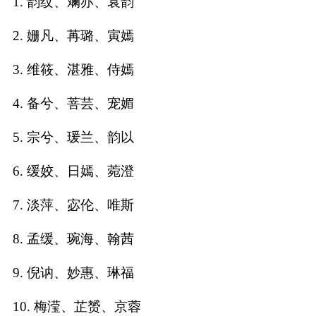
1. 韵纹、斓亦、袁韵
名
2. 姗凡、苒璐、寅嫣
字
3. 维筱、湛雅、侍嫣
打
4. 备兮、菩芸、宠媚
分
5. 宗兮、瑗兰、韵以
男孩名字打分
6. 缓姣、日嫣、菀澄
女孩名字打分
7. 淡萍、宓伦、唯斯
8. 孟缓、琬海、翰茜
生
9. 倪讷、妙惠、琳福
肖
10. 梅滢、芷赟、京蓉
起