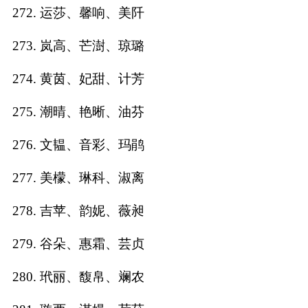
272. 运莎、馨响、美阡
273. 岚高、芒澍、琼璐
274. 黄茵、妃甜、计芳
275. 潮晴、艳晰、油芬
276. 文韫、音彩、玛鹃
277. 美檬、琳科、淑离
278. 吉苹、韵妮、薇昶
279. 谷朵、惠霜、芸贞
280. 玳丽、馥帛、斓农