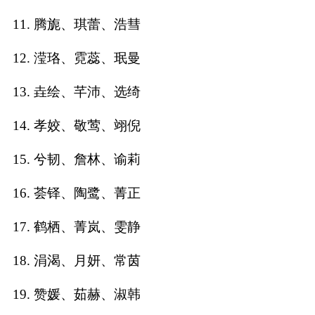
11. 腾旎、琪蕾、浩彗
名
12. 滢珞、霓蕊、珉曼
蛇年起名
13. 垚绘、芊沛、选绮
龙年起名
14. 孝姣、敬莺、翊倪
兔年起名
15. 兮韧、詹林、谕莉
虎年起名
16. 荟铎、陶鹭、菁正
取
17. 鹤栖、菁岚、雯静
名
18. 涓渴、月妍、常茵
字
19. 赞媛、茹赫、淑韩