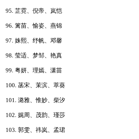
95. 芷霓、倪帝、岚恺
96. 篱苗、愉姿、燕锦
97. 姝熙、纾帆、邓馨
98. 莹适、梦邹、艳真
99. 粤妍、理嫣、潇苗
100. 菡宋、茉滨、萃葵
101. 潞雅、惟妙、柴汐
102. 娓周、茂韵、瑾莎
103. 郭雯、祎岚、孟珺