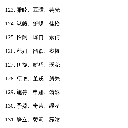
123. 雅睦、豆珺、芸光
124. 淑甄、箫蝶、佳恰
125. 怡闲、琮冉、素倩
126. 莼妍、韶颖、睿韫
127. 伊旎、娇巧、璞菀
128. 项艳、芷戎、旖秉
129. 施箐、申娜、靖姝
130. 予嫦、奇茉、缓孝
131. 静立、赞莉、宛汶