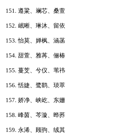
151. 遵粱、斓芯、桑萱
152. 岷晰、琳沐、留依
153. 怡莫、婵枫、涵菡
154. 甜萱、雅苒、俪椿
155. 蔓芠、兮仪、苇祎
156. 恬婕、鹭鹞、琰萃
157. 娇净、峡屹、东姗
158. 峰茵、芩漩、晔荞
159. 永浠、顾驹、绒其