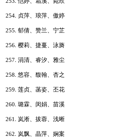
253. 恺婷、霜溪、菀欣
254. 贞萍、琅萍、傲婷
255. 郁倩、赞兰、宁芷
256. 樱莉、捷蔓、泳旖
257. 涓清、睿汐、雅尘
258. 悠容、馥翰、杏之
259. 莲贞、菡姿、丕花
260. 璐霖、闵娟、苗溪
261. 岚淅、拔蓉、浅晰
262. 岚飘、晶萍、娴案