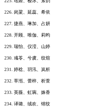
225. 瑶姬、樱冰、萦韵
226. 岗粱、延蕊、希依
227. 捷燕、琳加、占妍
228. 开顾、唯伽、莉昀
229. 瑞怡、仪滢、山婷
230. 彧苓、兮虞、纹煊
231. 婷稔、玥汛、岚析
232. 莘湉、蕾梓、析萱
233. 英薇、虹琬、姝香
234. 译璐、绒欢、镕纹