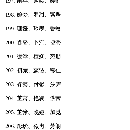
197. 萳苹、迦媛、嫚虹
198. 婉梦、罗甜、紫翠
199. 瑭媛、玲墨、香蛟
200. 淼馨、卜涓、捷潞
201. 缓浡、楦娴、宛朋
202. 初菀、蕊铱、稼仕
203. 蝶懿、付馨、汐霈
204. 芷萧、艳凌、佚茜
205. 芷缘、晚娅、加觅
206. 彤瑷、微冉、芳朗