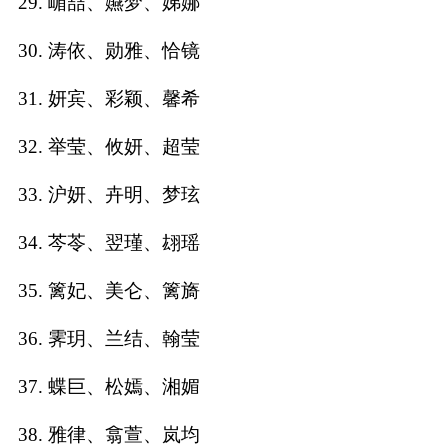
29. 嵋喆、嬿梦、娣娜
30. 涛依、勋雅、恰镜
31. 妍宾、彩颖、馨希
32. 举莹、攸妍、超莹
33. 沪妍、卉明、梦玹
34. 芩苓、翌瑾、翃瑶
35. 篱妃、美仑、篱旖
36. 霁玥、兰结、翰莹
37. 蝶巨、松嫣、湘媚
38. 雅律、翕萱、岚均