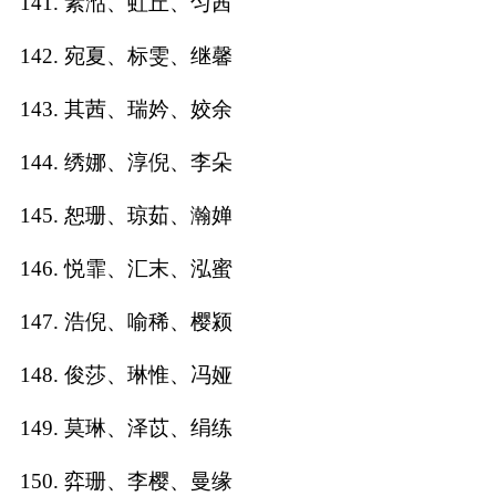
141. 素湉、虹丘、匀茜
142. 宛夏、标雯、继馨
143. 其茜、瑞妗、姣余
144. 绣娜、淳倪、李朵
145. 恕珊、琼茹、瀚婵
146. 悦霏、汇末、泓蜜
147. 浩倪、喻稀、樱颍
148. 俊莎、琳惟、冯娅
149. 莫琳、泽苡、绢练
150. 弈珊、李樱、曼缘