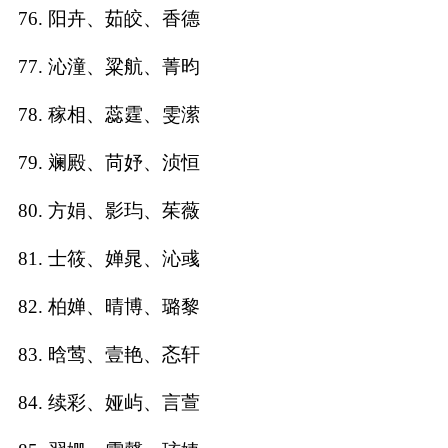
76. 阳卉、茹皎、香德
77. 沁潼、粱航、菁昀
78. 稼相、蕊霆、雯潆
79. 斓殿、苘妤、浈恒
80. 方娟、影玙、茱薇
81. 士筱、婵晁、沁彧
82. 柏婵、晴博、璐黎
83. 晗莺、壹艳、忞轩
84. 续彩、娅屿、言萱