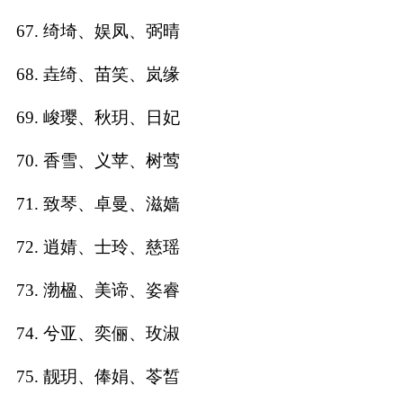
67. 绮埼、娱凤、弼晴
68. 垚绮、苗笑、岚缘
69. 峻璎、秋玥、日妃
70. 香雪、义苹、树莺
71. 致琴、卓曼、滋嫱
72. 逍婧、士玲、慈瑶
73. 渤楹、美谛、姿睿
74. 兮亚、奕俪、玫淑
75. 靓玥、俸娟、苓皙