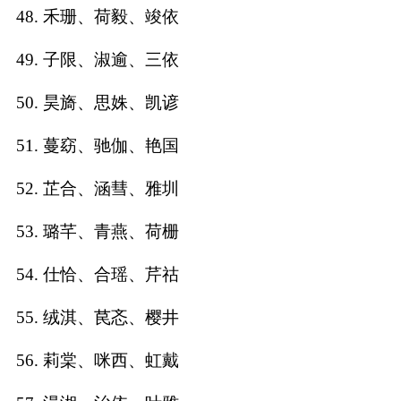
48. 禾珊、荷毅、竣依
49. 子限、淑逾、三依
50. 昊旖、思姝、凯谚
51. 蔓窈、驰伽、艳国
52. 芷合、涵彗、雅圳
53. 璐芊、青燕、荷栅
54. 仕恰、合瑶、芹祜
55. 绒淇、苠忞、樱井
56. 莉棠、咪西、虹戴