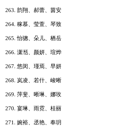
263. 韵翔、郝蕾、茵安
264. 稼慕、莹萱、琴致
265. 怡骢、朵儿、栖岳
266. 潇湉、颜妍、瑄烨
267. 悠闵、瑾焉、早妍
268. 岚凌、若什、峻晰
269. 萍斐、晰琳、娜玫
270. 宴琳、雨霓、桂丽
271. 婉裕、丞艳、奉玥