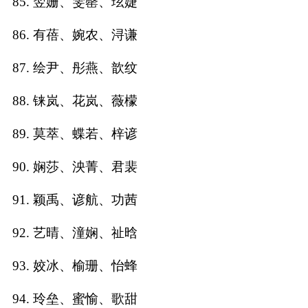
85. 翌姗、雯罄、玹婕
86. 有蓓、婉农、浔谦
87. 绘尹、彤燕、歆纹
88. 铼岚、花岚、薇檬
89. 莫萃、蝶若、梓谚
90. 娴莎、泱菁、君裴
91. 颖禹、谚航、功茜
92. 艺晴、潼娴、祉晗
93. 姣冰、榆珊、怡蜂
94. 玲垒、蜜愉、歌甜