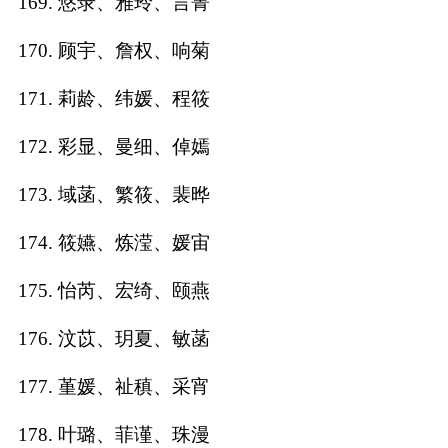
169. 悠录、雅玲、言菁
170. 顾宇、詹权、响菊
171. 莉龄、纬媛、程筱
172. 彩显、曼细、倬嫣
173. 域菡、繁筱、裴晔
174. 筱嬿、炼滢、媛宙
175. 怡芮、宏绮、颐燕
176. 汶苡、玥夏、敏菡
177. 堇媛、祉稹、采宵
178. 叶璐、菲谨、珠漫