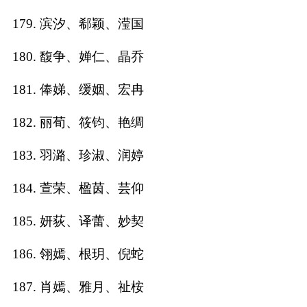
179. 滨汐、郗颖、滢国
180. 馥争、婵仁、晶乔
181. 俸娣、缓姻、宏冉
182. 丽荀、筱钧、艳绸
183. 羽潞、珍淑、润婷
184. 萱荣、楹茵、芸仰
185. 妍荻、译蕾、妙契
186. 翎嫣、根玥、倪蛇
187. 肖嫣、雅月、祉桉