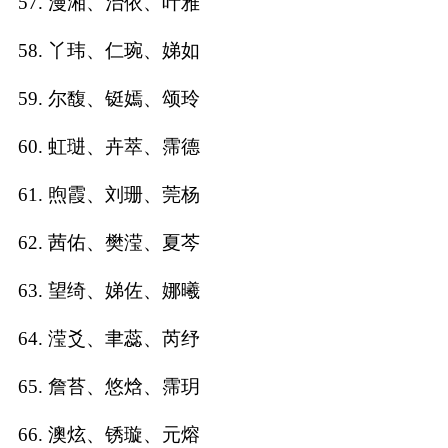
57. 漫湘、治依、叶雅
58. 丫玮、仁琬、娣如
59. 尔馥、铤嫣、颂玲
60. 虹琎、卉萃、霈德
61. 煦霞、刘珊、莞杨
62. 茜佑、樊滢、夏芩
63. 望绮、娣佐、娜曦
64. 滢爻、聿蕊、芮纾
65. 詹苔、悠焓、霈玥
66. 澳炫、锈璇、元熔