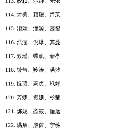
113. 姣颖、尔娜、光依
114. 才美、颖瑷、皙茉
115. 淯嫣、滢源、菡玺
116. 浩滢、倪爆、其蔓
117. 敦瑾、蝶凯、菲亭
118. 铃彗、羚涛、满汐
119. 妧珺、莉贞、玳婵
120. 芳蝶、振姗、杉莹
121. 炼妮、忞筱、伽远
122. 满眉、殷茵、宁薇