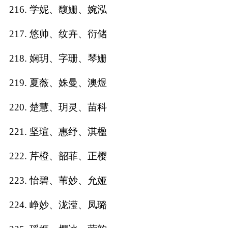
216. 学妮、馥姗、婉泓
217. 悠帅、纹卉、衍储
218. 娴玥、字珊、琴姗
219. 夏薇、姝曼、澳煜
220. 楚慧、玥灵、苗科
221. 坚瑄、惠纾、淇楹
222. 芹橙、韶菲、正樱
223. 怡碧、苇妙、允娅
224. 峥妙、泷滢、凤璐