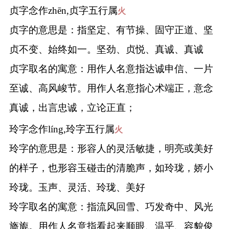
贞字念作zhēn,贞字五行属
火
贞字的意思是：指坚定、有节操、固守正道、坚
贞不变、始终如一。坚劲、贞悦、真诚、真诚
贞字取名的寓意：用作人名意指达诚申信、一片
至诚、高风峻节。用作人名意指心术端正，意念
真诚，出言忠诚，立论正直；
玲字念作líng,玲字五行属
火
玲字的意思是：形容人的灵活敏捷，明亮或美好
的样子，也形容玉碰击的清脆声，如玲珑，娇小
玲珑。玉声、灵活、玲珑、美好
玲字取名的寓意：指流风回雪、巧发奇中、风光
旖旎。用作人名意指看起来顺眼、温乎、容貌俊