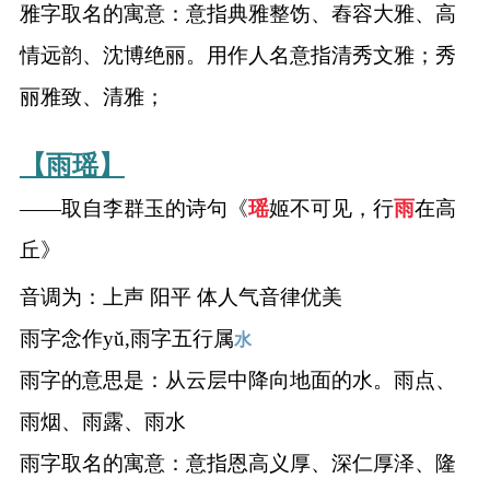
雅字取名的寓意：意指典雅整饬、舂容大雅、高
情远韵、沈博绝丽。用作人名意指清秀文雅；秀
丽雅致、清雅；
【雨瑶】
——取自李群玉的诗句《
瑶
姬不可见，行
雨
在高
丘》
音调为：上声 阳平 体人气音律优美
雨字念作yǔ,雨字五行属
水
雨字的意思是：从云层中降向地面的水。雨点、
雨烟、雨露、雨水
雨字取名的寓意：意指恩高义厚、深仁厚泽、隆