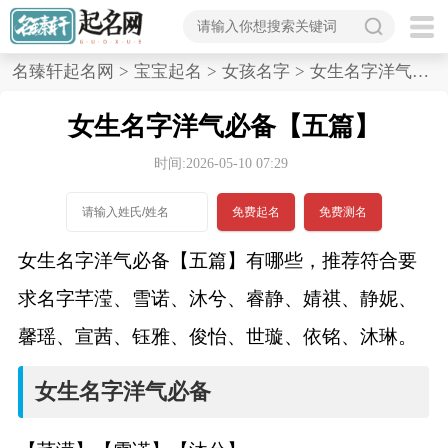
首
名臻轩起名网
>
宝宝起名
>
女孩名字
>
女生名字洋气必备,五篇
页
女生名字洋气必备【五篇】
宝
时间:2026-05-10 07:29
宝
免费起名
免费测名
起
女生名字洋气必备【五篇】有哪些，推荐符合要
名
求名字芊滢、雪诺、沐兮、睿静、婧祺、静妮、
馨瑶、宣茜、钰雅、俊怡、世璇、依铭、沐琳。
男孩名字
女生名字洋气必备
女孩名字