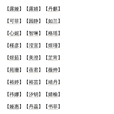
【
露娅
】【
露婧
】【
丹麒
】
【
可菲
】【
园静
】【
如兰
】
【
心妮
】【
智琳
】【
格瑶
】
【
槿彦
】【
滢宜
】【
煜瑾
】
【
煜茹
】【
美澄
】【
芷宵
】
【
苑珊
】【
蓓君
】【
薇烨
】
【
裕婷
】【
裕芸
】【
靖丹
】
【
祎娜
】【
汐钥
】【
婧榆
】
【
娅惠
】【
丹蕊
】【
书菲
】