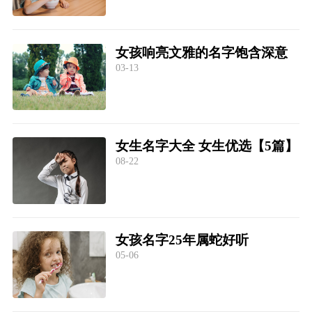
女孩响亮文雅的名字饱含深意
03-13
女生名字大全 女生优选【5篇】
08-22
女孩名字25年属蛇好听
05-06