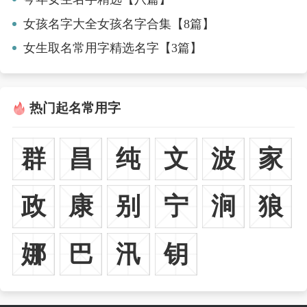
女孩名字大全女孩名字合集【8篇】
女生取名常用字精选名字【3篇】
热门起名常用字
群
昌
纯
文
波
家
政
康
别
宁
涧
狼
娜
巴
汛
钥