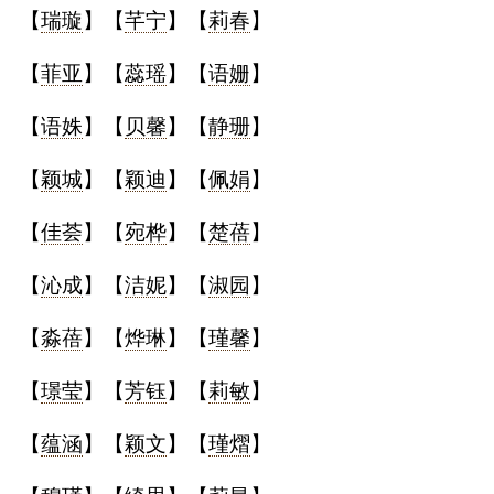
典
【
瑞璇
】【
芊宁
】【
莉春
】
【
菲亚
】【
蕊瑶
】【
语姗
】
【
语姝
】【
贝馨
】【
静珊
】
宝
名
生
大
【
颖城
】【
颖迪
】【
佩娟
】
宝
字
辰
师
取
打
起
起
【
佳荟
】【
宛桦
】【
楚蓓
】
名
分
名
名
【
沁成
】【
洁妮
】【
淑园
】
【
淼蓓
】【
烨琳
】【
瑾馨
】
【
璟莹
】【
芳钰
】【
莉敏
】
【
蕴涵
】【
颖文
】【
瑾熠
】