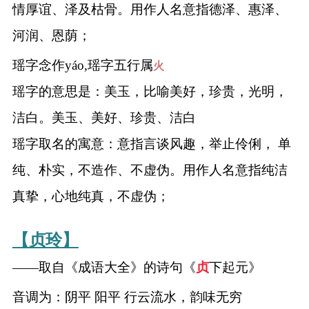
情厚谊、泽及枯骨。用作人名意指德泽、惠泽、
河润、恩荫；
瑶字念作yáo,瑶字五行属
火
瑶字的意思是：美玉，比喻美好，珍贵，光明，
洁白。美玉、美好、珍贵、洁白
瑶字取名的寓意：意指言谈风趣，举止伶俐， 单
纯、朴实，不造作、不虚伪。用作人名意指纯洁
真挚，心地纯真，不虚伪；
【贞玲】
——取自《成语大全》的诗句《
贞
下起元》
音调为：阴平 阳平 行云流水，韵味无穷