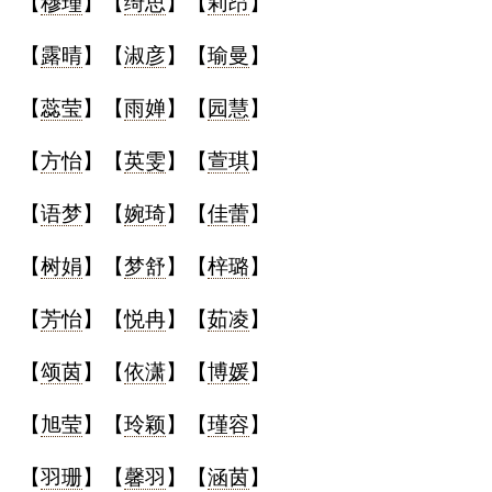
【
穆瑾
】【
绮思
】【
莉昂
】
【
露晴
】【
淑彦
】【
瑜曼
】
【
蕊莹
】【
雨婵
】【
园慧
】
【
方怡
】【
英雯
】【
萱琪
】
【
语梦
】【
婉琦
】【
佳蕾
】
【
树娟
】【
梦舒
】【
梓璐
】
【
芳怡
】【
悦冉
】【
茹凌
】
【
颂茵
】【
依潇
】【
博媛
】
【
旭莹
】【
玲颖
】【
瑾容
】
【
羽珊
】【
馨羽
】【
涵茵
】