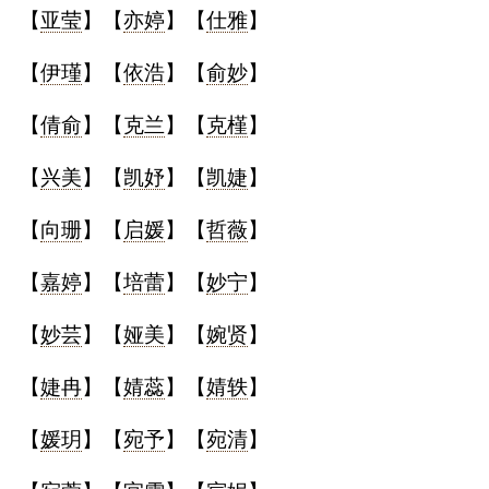
【
亚莹
】【
亦婷
】【
仕雅
】
【
伊瑾
】【
依浩
】【
俞妙
】
【
倩俞
】【
克兰
】【
克槿
】
【
兴美
】【
凯妤
】【
凯婕
】
【
向珊
】【
启媛
】【
哲薇
】
【
嘉婷
】【
培蕾
】【
妙宁
】
【
妙芸
】【
娅美
】【
婉贤
】
【
婕冉
】【
婧蕊
】【
婧轶
】
【
媛玥
】【
宛予
】【
宛清
】