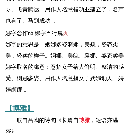
券、飞黄腾达。用作人名意指功业建立了，名声
也有了、马到成功 ；
娜字念作nà,娜字五行属
火
娜字的意思是：姻娜多姿婀娜，美貌，姿态柔
美，轻柔的样子。婀娜、美貌、袅娜、姿态柔美
娜字取名的寓意：意指女子给人鲜明、整洁的感
受、婀娜多姿。用作人名意指女子妩媚动人、娉
婷婀娜 。
【博雅】
——取自吕陶的诗句《长篇自
博雅
，短语亦温
密》