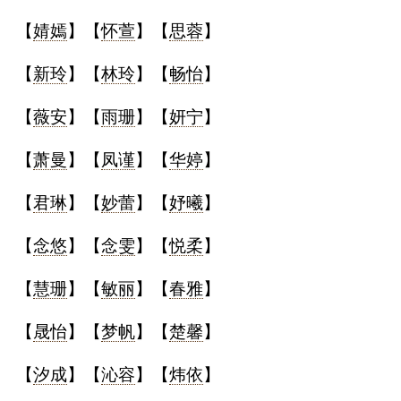
【
婧嫣
】【
怀萱
】【
思蓉
】
名
【
新玲
】【
林玲
】【
畅怡
】
蛇年起名
【
薇安
】【
雨珊
】【
妍宁
】
龙年起名
【
萧曼
】【
凤谨
】【
华婷
】
兔年起名
【
君琳
】【
妙蕾
】【
妤曦
】
虎年起名
【
念悠
】【
念雯
】【
悦柔
】
取
【
慧珊
】【
敏丽
】【
春雅
】
名
【
晟怡
】【
梦帆
】【
楚馨
】
字
【
汐成
】【
沁容
】【
炜依
】