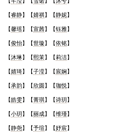
【
芊滢
】【
雪诺
】【
沐兮
】
名
【
睿静
】【
婧祺
】【
静妮
】
字
【
馨瑶
】【
宣茜
】【
钰雅
】
打
【
俊怡
】【
世璇
】【
依铭
】
分
【
沐琳
】【
熙茉
】【
莉洁
】
男孩名字打分
【
婧琦
】【
子滢
】【
宸娴
】
女孩名字打分
【
承韵
】【
欣圆
】【
珈悦
】
【
皓雯
】【
菁琪
】【
诗玥
】
生
【
小玥
】【
丽成
】【
维瑾
】
肖
【
静尧
】【
予瑄
】【
妤宸
】
起