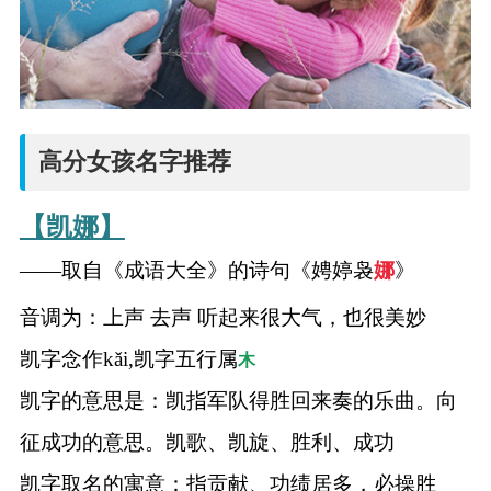
高分女孩名字推荐
【凯娜】
——取自《成语大全》的诗句《娉婷袅
娜
》
音调为：上声 去声 听起来很大气，也很美妙
凯字念作kǎi,凯字五行属
木
凯字的意思是：凯指军队得胜回来奏的乐曲。向
征成功的意思。凯歌、凯旋、胜利、成功
凯字取名的寓意：指贡献、功绩居多，必操胜