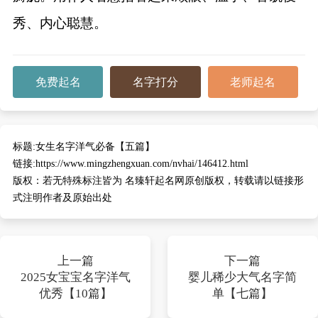
秀、内心聪慧。
免费起名
名字打分
老师起名
标题:
女生名字洋气必备【五篇】
链接:
https://www.mingzhengxuan.com/nvhai/146412.html
版权：
若无特殊标注皆为 名臻轩起名网原创版权，转载请以链接形
式注明作者及原始出处
上一篇
下一篇
2025女宝宝名字洋气
婴儿稀少大气名字简
优秀【10篇】
单【七篇】