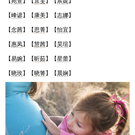
【
宛萱
】【
宜雯
】【
宸妮
】
【
峰谚
】【
康美
】【
志娜
】
【
念茜
】【
思菁
】【
怡宜
】
【
惠凤
】【
慧茜
】【
昊瑄
】
【
易婉
】【
昕茹
】【
星蕾
】
【
晓玫
】【
晓箐
】【
晨娴
】