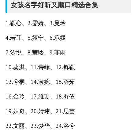
名
女孩名字好听又顺口精选合集
字
1.颖心、2.雯婧、3.曼玲
打
4.若菲、5.娅宁、6.承媛
分
7.汐悦、8.莹熙、9.菲雨
10.蕊淇、11.诗菲、12.铄颖
男孩名字打分
13.兮桐、14.淑婉、15.荟茹
女孩名字打分
16.金玲、17.维珊、18.乔依
生
19.姝奇、20.婧玮、21.思芸
肖
22.文丽、23.梦华、24.洛兮
起