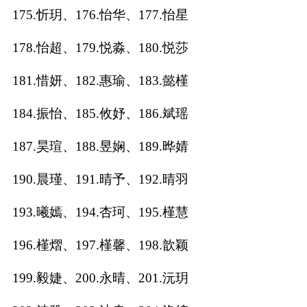
175.忻玥、176.怡华、177.怡星
178.怡超、179.悦淼、180.悦莎
181.惜妍、182.惠瑜、183.懿槿
184.振怡、185.攸妤、186.斌瑶
187.昊瑄、188.昱娴、189.晔婧
190.晨瑾、191.晴予、192.晴羽
193.曦嫣、194.杏珂、195.槿慧
196.槿熠、197.槿馨、198.歆颖
199.毅婕、200.永晴、201.沅玥