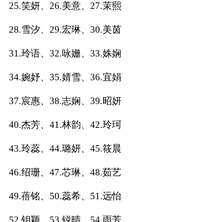
25.笑妍、26.美意、27.茉熙
名
28.雪汐、29.宏琳、30.美茵
31.玲语、32.咏姗、33.姝娴
蛇年起名
34.婉妤、35.婧雪、36.宜娟
龙年起名
37.宸惠、38.志娴、39.昭妍
兔年起名
40.杰芳、41.林韵、42.玲珂
虎年起名
43.玲蕊、44.璐妍、45.筱晨
取
46.绍珊、47.芯琳、48.茹艺
名
49.蓓铭、50.蕊希、51.远怡
字
52.钥颖、53.锐晴、54.雨芳