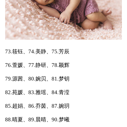
73.筱钰、74.美静、75.芳辰
76.萱媛、77.静研、78.颖辉
79.源茜、80.婉贝、81.梦钥
82.苑媛、83.雅瑶、84.青滢
85.超娟、86.乔茵、87.婉玥
88.晴夏、89.晨晴、90.梦曦