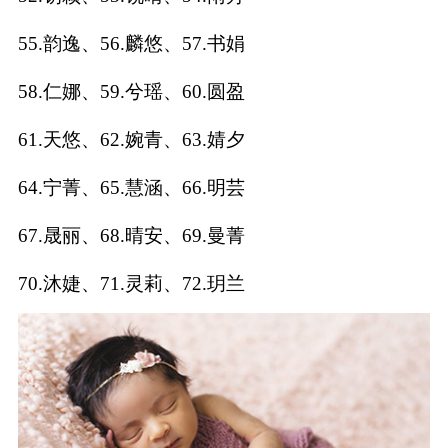
典
55.韵逸、56.麟悠、57.书娟
58.仁娜、59.兮瑶、60.圆盈
61.天悠、62.婉青、63.婧夕
宝
名
生
大
宝
字
辰
师
64.宁菁、65.慧涵、66.明芸
取
打
起
起
名
分
名
名
67.晟丽、68.晴安、69.曼菁
70.沐婕、71.灵莉、72.玥兰