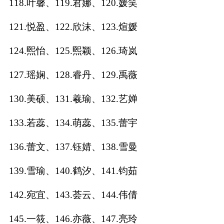
118.叶馨、119.君娜、120.媛笑
121.悦盈、122.欣沫、123.煊媛
124.煕怡、125.煕颖、126.琦岚
127.瑶娴、128.睿丹、129.禹薇
130.美硕、131.羲瑜、132.艺婵
133.若蕊、134.萌蕊、135.蕾宇
136.蕾文、137.钰婧、138.雪曼
139.雪瑜、140.鹤汐、141.钧茹
142.宛宜、143.荟云、144.伟倩
145.一筱、146.亦薇、147.亮玲