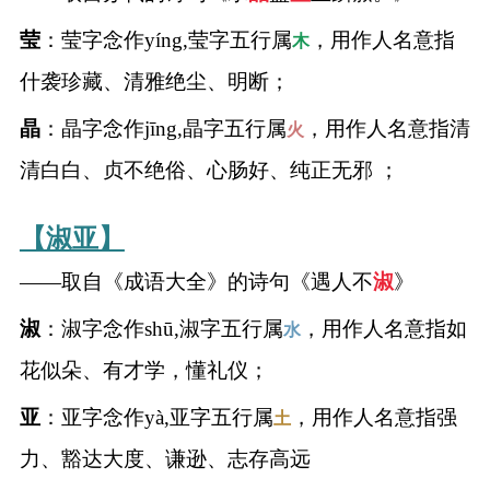
莹
：莹字念作yíng,莹字五行属
，用作人名意指
木
什袭珍藏、清雅绝尘、明断；
晶
：晶字念作jīng,晶字五行属
，用作人名意指清
火
清白白、贞不绝俗、心肠好、纯正无邪 ；
【淑亚】
——取自《成语大全》的诗句《遇人不
淑
》
淑
：淑字念作shū,淑字五行属
，用作人名意指如
水
花似朵、有才学，懂礼仪；
亚
：亚字念作yà,亚字五行属
，用作人名意指强
土
力、豁达大度、谦逊、志存高远