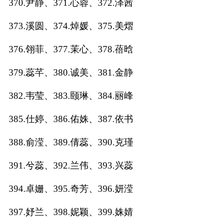
370.尹静、371.心蓉、372.泽茜
373.溪圆、374.焯媛、375.美熠
376.翎菲、377.茉心、378.蓓晗
379.蕊芊、380.诚美、381.金静
382.韦莹、383.颐琳、384.丽峰
385.仕婷、386.佑姝、387.依书
388.俞滢、389.倩蕊、390.克瑾
391.兮蕊、392.兰伟、393.兴蕊
394.卓姗、395.奇芳、396.妍滢
397.妤兰、398.妮颖、399.姝婧