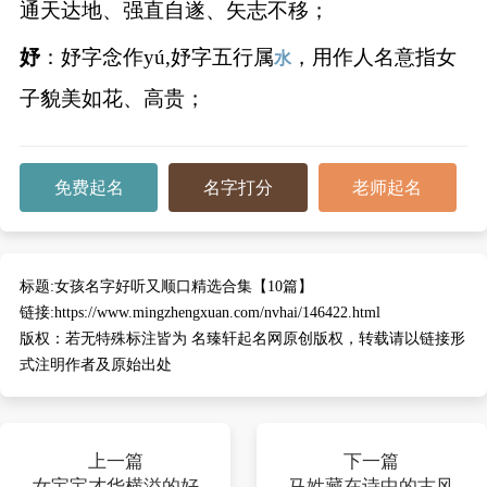
通天达地、强直自遂、矢志不移；
妤
：妤字念作yú,妤字五行属
，用作人名意指女
水
子貌美如花、高贵；
免费起名
名字打分
老师起名
标题:
女孩名字好听又顺口精选合集【10篇】
链接:
https://www.mingzhengxuan.com/nvhai/146422.html
版权：
若无特殊标注皆为 名臻轩起名网原创版权，转载请以链接形
式注明作者及原始出处
上一篇
下一篇
女宝宝才华横溢的好
马姓藏在诗中的古风