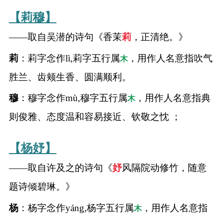
【莉穆】
——取自吴潜的诗句《香茉
莉
，正清绝。》
莉
：莉字念作lì,莉字五行属
，用作人名意指吹气
木
胜兰、齿颊生香、圆满顺利。
穆
：穆字念作mù,穆字五行属
，用作人名意指典
木
则俊雅、态度温和容易接近、钦敬之忱 ；
【杨妤】
——取自许及之的诗句《
妤
风隔院动修竹，随意
题诗倾碧琳。》
杨
：杨字念作yáng,杨字五行属
，用作人名意指
木