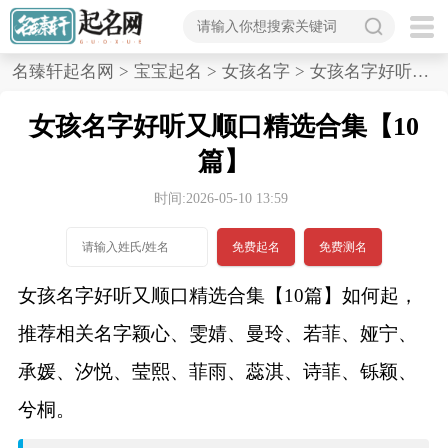
首
名臻轩起名网
>
宝宝起名
>
女孩名字
>
女孩名字好听又顺口精选合集,10篇
页
女孩名字好听又顺口精选合集【10
宝
篇】
宝
时间:2026-05-10 13:59
起
免费起名
免费测名
名
女孩名字好听又顺口精选合集【10篇】如何起，
推荐相关名字颖心、雯婧、曼玲、若菲、娅宁、
男孩名字
承媛、汐悦、莹熙、菲雨、蕊淇、诗菲、铄颖、
女孩名字
兮桐。