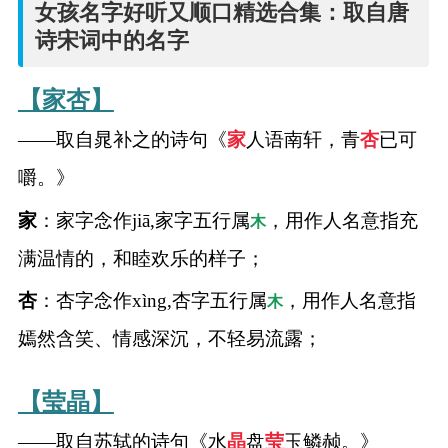
女孩名字好听又顺口精选合集：取自唐
诗宋词中的名字
【家杏】
——取自晁补之的诗句《
家
人语南轩，青
杏
已可
嚼。》
家
：家字念作jiā,家字五行属
，用作人名意指充
木
满温情的，和睦欢乐的样子；
杏
：杏字念作xìng,杏字五行属
，用作人名意指
木
嫣然含笑、情感深沉，不轻易流露；
【莹晶】
——取自苏轼的诗句《水
晶
盘
莹
玉鳞赪。》