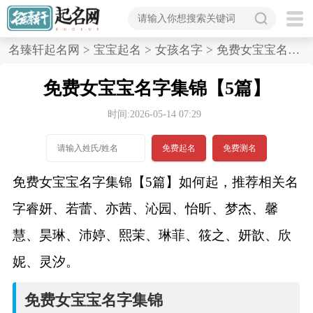
首
名臻轩起名网
>
宝宝起名
>
女孩名字
>
免费女宝宝名字集锦,5篇
页
免费女宝宝名字集锦【5篇】
宝
时间:2026-05-14 07:29
宝
免费起名
免费测名
起
免费女宝宝名字集锦【5篇】如何起，推荐相关名
名
字睿妍、若蕾、亦茜、沁园、怡昕、梦杰、馨
慧、昊琳、沛婷、熙茉、琳菲、筱之、妍歆、欣
男孩名字
妮、灵汐。
女孩名字
免费女宝宝名字集锦