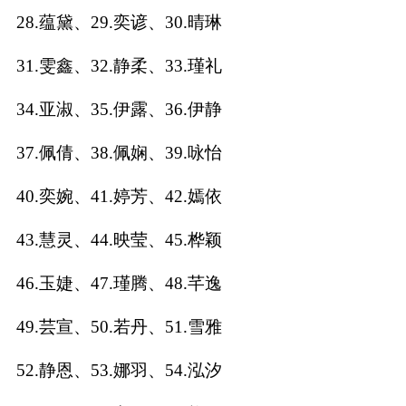
28.蕴黛、29.奕谚、30.晴琳
名
31.雯鑫、32.静柔、33.瑾礼
蛇年起名
34.亚淑、35.伊露、36.伊静
龙年起名
37.佩倩、38.佩娴、39.咏怡
兔年起名
40.奕婉、41.婷芳、42.嫣依
虎年起名
43.慧灵、44.映莹、45.桦颖
取
46.玉婕、47.瑾腾、48.芊逸
名
49.芸宣、50.若丹、51.雪雅
52.静恩、53.娜羽、54.泓汐
字