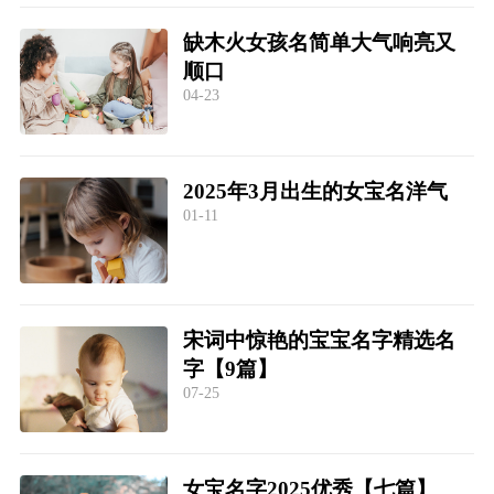
缺木火女孩名简单大气响亮又
顺口
04-23
2025年3月出生的女宝名洋气
01-11
宋词中惊艳的宝宝名字精选名
字【9篇】
07-25
女宝名字2025优秀【七篇】