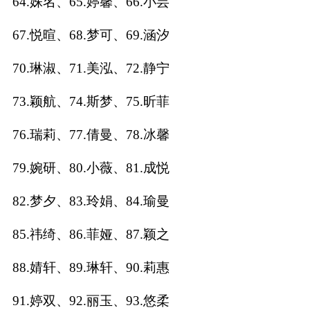
64.姝名、65.婷馨、66.小芸
67.悦暄、68.梦可、69.涵汐
70.琳淑、71.美泓、72.静宁
73.颖航、74.斯梦、75.昕菲
76.瑞莉、77.倩曼、78.冰馨
79.婉研、80.小薇、81.成悦
82.梦夕、83.玲娟、84.瑜曼
85.祎绮、86.菲娅、87.颖之
88.婧轩、89.琳轩、90.莉惠
91.婷双、92.丽玉、93.悠柔