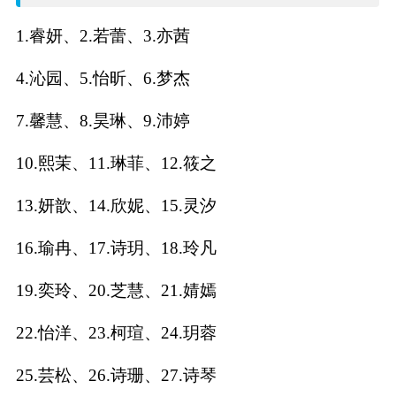
名
1.睿妍、2.若蕾、3.亦茜
字
4.沁园、5.怡昕、6.梦杰
打
7.馨慧、8.昊琳、9.沛婷
分
10.熙茉、11.琳菲、12.筱之
13.妍歆、14.欣妮、15.灵汐
男孩名字打分
16.瑜冉、17.诗玥、18.玲凡
女孩名字打分
19.奕玲、20.芝慧、21.婧嫣
生
22.怡洋、23.柯瑄、24.玥蓉
肖
25.芸松、26.诗珊、27.诗琴
起