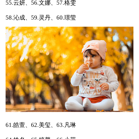
55.云妍、56.文娜、57.格雯
典
58.沁成、59.灵丹、60.璟莹
宝
名
生
大
宝
字
辰
师
取
打
起
起
名
分
名
名
61.皓萱、62.美玺、63.凡琳