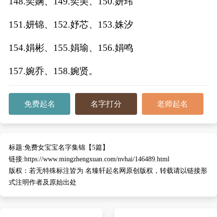
148.奕娴、149.奕美、150.妍玮
151.妍锦、152.妤芯、153.姝汐
154.娟彬、155.娟瑜、156.娟鸣
157.婉乔、158.婉贤。
免费起名
名字打分
老师起名
标题:
免费女宝宝名字集锦【5篇】
链接:
https://www.mingzhengxuan.com/nvhai/146489.html
版权：
若无特殊标注皆为 名臻轩起名网原创版权，转载请以链接形
式注明作者及原始出处