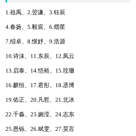
名
1.祖禹、2.翌谦、3.钰辰
字
4.春扬、5.毅宸、6.熠星
打
7.绍卓、8.憬妤、9.浩源
分
10.诗沫、11.东辰、12.凤云
13.启泰、14.恺裕、15.玟珊
男孩名字打分
16.麒恒、17.君彤、18.丞博
女孩名字打分
19.佑正、20.凡哲、21.北冰
生
22.千淼、23.婉滢、24.志东
肖
25.恩铄、26.斌雯、27.昊言
起