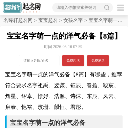
首
名臻轩起名网
>
宝宝起名
>
女孩名字
>
宝宝名字萌一点的洋气必备,8篇
页
宝宝名字萌一点的洋气必备【8篇】
宝
时间:2026-05-16 07:59
宝
免费起名
免费测名
起
宝宝名字萌一点的洋气必备【8篇】有哪些，推荐
名
符合要求名字祖禹、翌谦、钰辰、春扬、毅宸、
熠星、绍卓、憬妤、浩源、诗沫、东辰、凤云、
男孩名字
启泰、恺裕、玟珊、麒恒、君彤。
女孩名字
宝宝名字萌一点的洋气必备