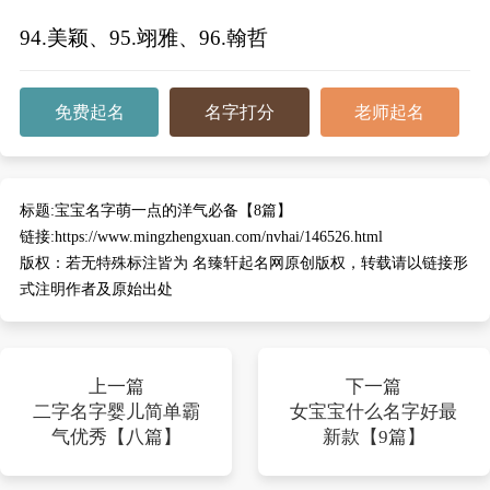
94.美颖、95.翊雅、96.翰哲
免费起名
名字打分
老师起名
标题:
宝宝名字萌一点的洋气必备【8篇】
链接:
https://www.mingzhengxuan.com/nvhai/146526.html
版权：
若无特殊标注皆为 名臻轩起名网原创版权，转载请以链接形
式注明作者及原始出处
上一篇
下一篇
二字名字婴儿简单霸
女宝宝什么名字好最
气优秀【八篇】
新款【9篇】