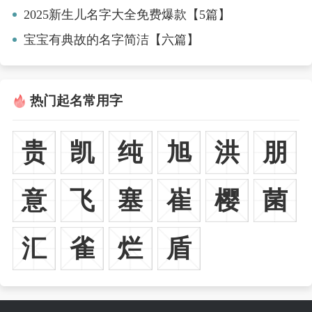
2025新生儿名字大全免费爆款【5篇】
宝宝有典故的名字简洁【六篇】
热门起名常用字
贵
凯
纯
旭
洪
朋
意
飞
塞
崔
樱
菌
汇
雀
烂
盾