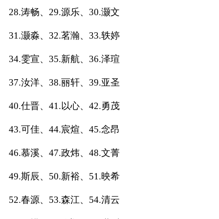
28.涛畅、29.源乐、30.灏文
名
31.灏淼、32.茗瀚、33.轶婷
蛇年起名
34.雯宣、35.新航、36.泽瑄
龙年起名
37.汝洋、38.丽轩、39.亚圣
兔年起名
40.仕晋、41.以心、42.勇茂
虎年起名
43.可佳、44.宸煊、45.念昂
取
46.慕溪、47.政炜、48.文菁
名
49.斯辰、50.新裕、51.映希
52.春源、53.森江、54.清云
字