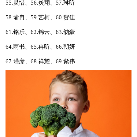
55.灵惜、56.炎翔、57.琳昕
典
58.瑜冉、59.艺柯、60.贺佳
61.铭乐、62.锦云、63.韵豪
64.雨书、65.冉昕、66.朝妍
宝
名
生
大
宝
字
辰
师
取
打
起
起
67.瑾彦、68.祥耀、69.紫祎
名
分
名
名