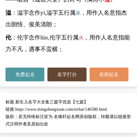
溢
：溢字念作yì,溢字五行属
，用作人名意指杰
水
出朗悟、俊美清朗；
伦
：伦字念作lún,伦字五行属
，用作人名意指能
火
力不凡，遇事不蛮横；
免费起名
名字打分
老师起名
标题:
新生儿名字大全集三篇字优选【七篇】
链接:
https://www.mingzhengxuan.com/nvhai/146580.html
版权：
若无特殊标注皆为 名臻轩起名网原创版权，转载请以链接形
式注明作者及原始出处