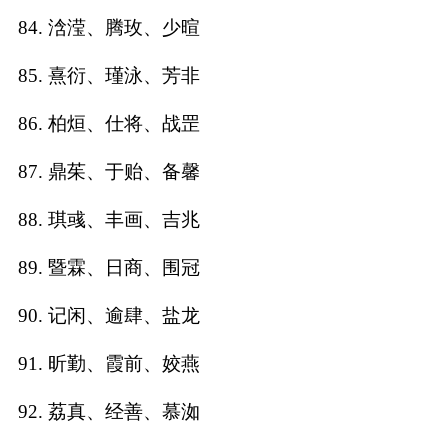
84. 浛滢、腾玫、少暄
85. 熹衍、瑾泳、芳非
86. 柏烜、仕将、战罡
87. 鼎茱、于贻、备馨
88. 琪彧、丰画、吉兆
89. 暨霖、日商、围冠
90. 记闲、逾肆、盐龙
91. 昕勤、霞前、姣燕
92. 荔真、经善、慕洳