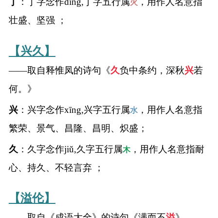
丁
：丁字念作dīng,丁字五行属
，用作人名意指
火
壮盛、坚强 ；
【兴久】
——取自释惟凤的诗句《
久
负中条约，深秋
兴
若
何。》
兴
：兴字念作xīng,兴字五行属
，用作人名意指
水
繁荣、景气、昌隆、昌明、炽盛；
久
：久字念作jiǔ,久字五行属
，用作人名意指耐
木
心、持久、不轻言弃 ；
【溢伦】
——取自《成语大全》的诗句《满而不
溢
》