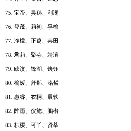
75. 宝帝、昊秭、利澜
76. 登茂、莉初、孚榆
77. 净檬、正葛、芸田
78. 君莉、聚芬、靖渲
79. 欧汶、锋湖、镶钰
80. 榆媛、舒郗、洺皙
81. 惠睿、衣桐、辰轶
82. 阵雨、傧施、鹏楷
83. 枳樱、可丫、贤莘