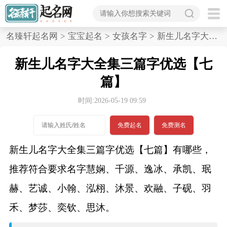
首
名臻轩起名网
>
宝宝起名
>
女孩名字
>
新生儿名字大全集三篇字优选,七篇
页
新生儿名字大全集三篇字优选【七
宝
篇】
宝
时间:2026-05-19 09:59
起
免费起名
免费测名
名
新生儿名字大全集三篇字优选【七篇】有哪些，
推荐符合要求名字慧娴、千源、逸冰、承凯、珉
男孩名字
赫、艺诚、小翰、泓栩、沐景、欢融、子砚、羽
女孩名字
禾、梦莎、奕钦、思沐。