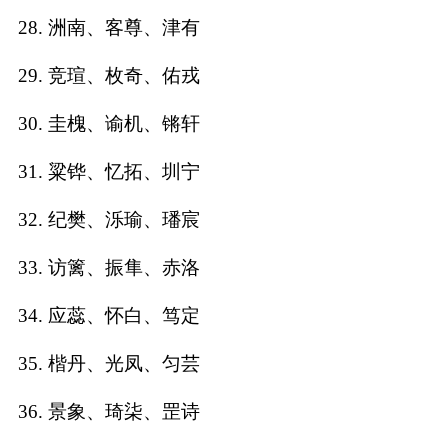
28. 洲南、客尊、津有
29. 竞瑄、枚奇、佑戎
30. 圭槐、谕机、锵轩
31. 粱铧、忆拓、圳宁
32. 纪樊、泺瑜、璠宸
33. 访篱、振隼、赤洛
34. 应蕊、怀白、笃定
35. 楷丹、光凤、匀芸
36. 景象、琦柒、罡诗