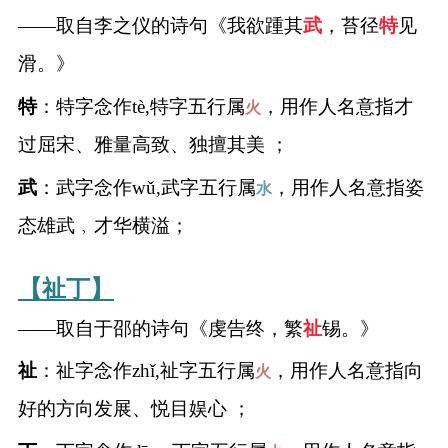
——取自李之仪的诗句《我欲踵其
武
，苔径
特
见
滑。》
特
：特字念作tè,特字五行属
，用作人名意指才
火
过屈宋、雅量高致、独擅其美 ；
武
：武字念作wǔ,武字五行属
，用作人名意指姿
水
态雄武﹐才华横溢；
【祉丁】
——取自于邵的诗句《虔告终，繁
祉
锡。》
祉
：祉字念作zhǐ,祉字五行属
，用作人名意指向
火
好的方向发展、悦目娱心 ；