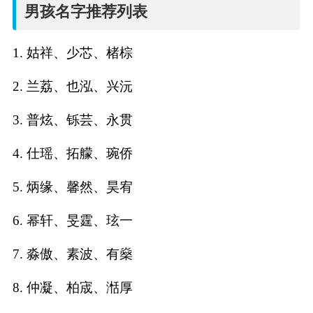
名
男孩名字推荐列表
字
1. 姑祥、少芯、楮棕
打
2. 兰荔、也泓、兴沅
分
3. 普炫、铄芸、永贯
4. 仕瑶、拓艨、琬侨
男孩名字打分
5. 炳缘、馨然、昊宥
女孩名字打分
6. 幂轩、旻霆、玹一
生
7. 淼傲、素波、有燊
肖
8. 仲凝、柏宬、湉厚
起