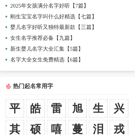
2025年女孩满分名字好听【7篇】
刚生宝宝名字叫什么好精选【七篇】
婴儿名字好听又独特最新款【三篇】
女生名字推荐必备【九篇】
新生婴儿名字大全汇集【5篇】
名字大全女生免费精选【6篇】
热门起名常用字
平
皓
雷
旭
生
兴
其
硕
嘻
蔓
泪
戎