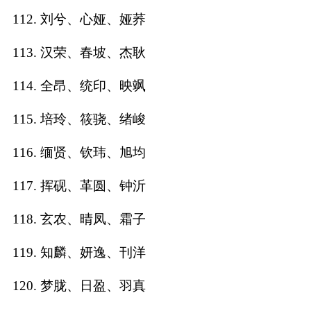
112. 刘兮、心娅、娅荞
113. 汉荣、春坡、杰耿
114. 全昂、统印、映飒
115. 培玲、筱骁、绪峻
116. 缅贤、钦玮、旭均
117. 挥砚、革圆、钟沂
118. 玄农、晴凤、霜子
119. 知麟、妍逸、刊洋
120. 梦胧、日盈、羽真