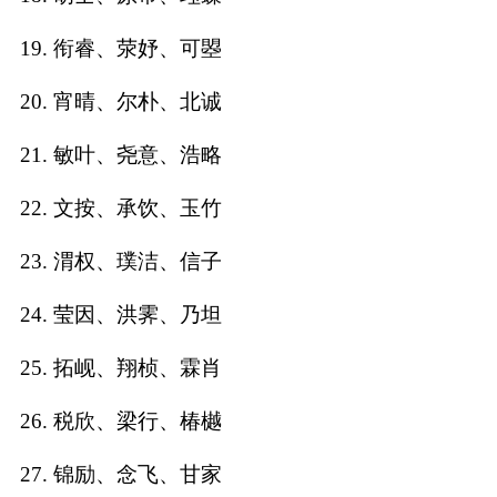
典
19. 衔睿、荥妤、可曌
20. 宵晴、尔朴、北诚
21. 敏叶、尧意、浩略
宝
名
生
大
宝
字
辰
师
22. 文按、承饮、玉竹
取
打
起
起
名
分
名
名
23. 渭权、璞洁、信子
24. 莹因、洪霁、乃坦
25. 拓岘、翔桢、霖肖
26. 税欣、梁行、椿樾
27. 锦励、念飞、甘家