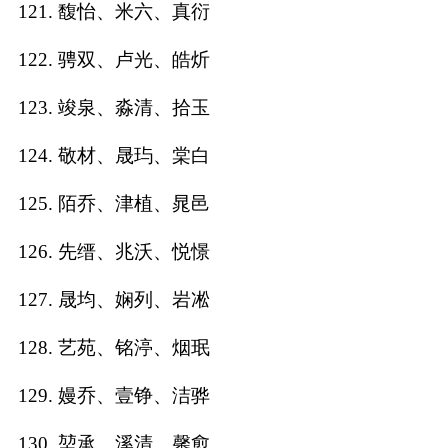
121. 馥怡、米六、真衍
122. 骋双、卢光、皓炘
123. 竣泉、淼清、拾玉
124. 敬材、晟玙、棠白
125. 陌乔、津植、晁邑
126. 先缙、兆沃、悦憬
127. 晟均、娴列、岩凇
128. 艺苑、铭渟、烟珉
129. 嫚乔、壹铮、洁骅
130. 堃承、溪清、馨愈