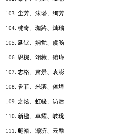
103. 尘芳、沫璠、绚芳
104. 楗奇、珈路、灿瑞
105. 延钇、娴觉、虞旸
106. 恩椀、翊菀、镕瑾
107. 志格、肃景、袁澎
108. 誊菲、米滨、俸埠
109. 之炫、虹骏、访后
110. 新楹、卓耀、岐珑
111. 翩裕、灏济、云励