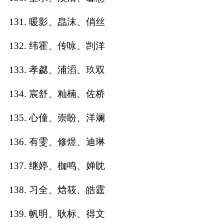
131. 暖影、皛沫、俏丝
132. 纬霍、传咏、剀洋
133. 孝勰、浦滔、玖双
134. 宸舒、籼楠、佐桥
135. 心僮、崇盼、洋斓
136. 有雯、修煜、迪琳
137. 继婷、枷鸣、婵眈
138. 习全、焓筱、皓霆
139. 帆明、耿标、得文