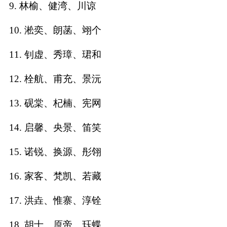
9. 林榆、健湾、川谅
名
10. 淞奕、朗菡、翊个
11. 钊虚、秀璋、珺和
蛇年起名
12. 栓航、甫充、景沅
龙年起名
13. 砚棠、杞楠、宪网
兔年起名
14. 启馨、央景、笛笑
虎年起名
15. 诺锐、换源、彤翎
取
16. 家客、梵凯、若藏
名
17. 洪垚、惟寨、淳铨
字
18. 胡士、原帝、珏蝶