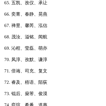
65. 五凯、孜仪、承让
66. 奕菁、春静、晃燕
67. 禅昱、馨芮、泓估
68. 茂汝、溢铭、闻航
69. 沁程、莹磊、萌亦
70. 凤淳、孜默、谦淳
71. 倍诲、司充、复文
72. 睿及、梧语、陌荻
73. 锟后、燊芾、俊漠
74. 弈瑄、希番、道惠