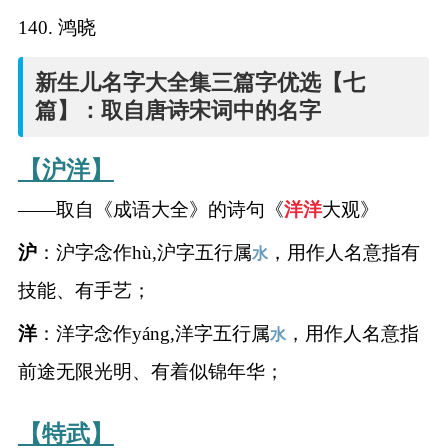
140. 鸿晓
新生儿名字大全集三篇字优选【七
篇】：取自唐诗宋词中的名字
【沪洋】
——取自《成语大全》的诗句《
洋
洋
大观》
沪
：沪字念作hù,沪字五行属
，用作人名意指有
水
技能、有手艺；
洋
：洋字念作yáng,洋字五行属
，用作人名意指
水
前途无限光明、有着似锦年华；
【特武】