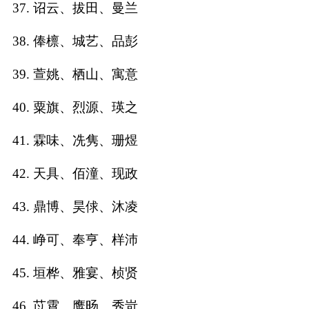
37. 诏云、拔田、曼兰
38. 俸檩、城艺、品彭
39. 萱姚、栖山、寓意
40. 粟旗、烈源、瑛之
41. 霖味、冼隽、珊煜
42. 天具、佰潼、现政
43. 鼎博、昊俅、沐凌
44. 峥可、奉亨、样沛
45. 垣桦、雅宴、桢贤
46. 苡霄、鹰旸、秀岢