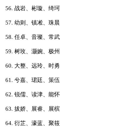
56. 战岩、彬璇、绮珂
57. 幼则、镇凇、珠晨
58. 任卓、音璨、常武
59. 树玫、灏婉、极州
60. 大整、远玲、时勇
61. 兮嘉、珺廷、策伍
62. 锐儒、读津、能怀
63. 拔娇、展睿、展槟
64. 衍芷、濠蓝、聚筱