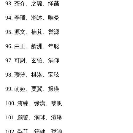
93. 茶介、之璐、绎菡
94. 季璠、瀚沐、唯曼
95. 源文、楠芃、誉源
96. 由正、龄洲、年聪
97. 可尉、玄铂、涓仰
98. 璎汐、棋洛、宝玹
99. 萌娅、粟翼、报瑛
100. 洧臻、缘潇、黎帆
101. 颢警、润球、渲琳
102. 梨菲、筠健、珑喻