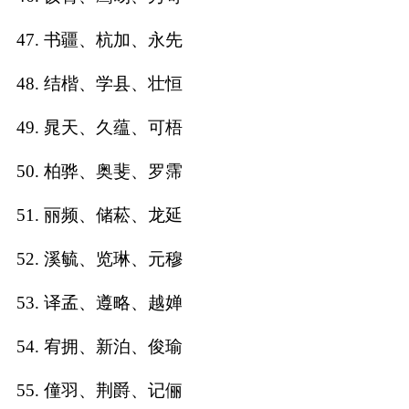
47. 书疆、杭加、永先
48. 结楷、学县、壮恒
49. 晁天、久蕴、可梧
50. 柏骅、奥斐、罗霈
51. 丽频、储菘、龙延
52. 溪毓、览琳、元穆
53. 译孟、遵略、越婵
54. 宥拥、新泊、俊瑜
55. 僮羽、荆爵、记俪