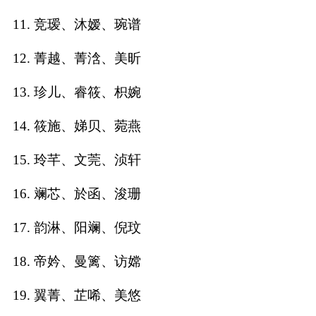
11. 竞瑷、沐嫒、琬谱
名
12. 菁越、菁浛、美昕
蛇年起名
13. 珍儿、睿筱、枳婉
龙年起名
14. 筱施、娣贝、菀燕
兔年起名
15. 玲芊、文莞、浈轩
虎年起名
16. 斓芯、於函、浚珊
取
17. 韵淋、阳斓、倪玟
名
18. 帝妗、曼篱、访嫦
字
19. 翼菁、芷唏、美悠