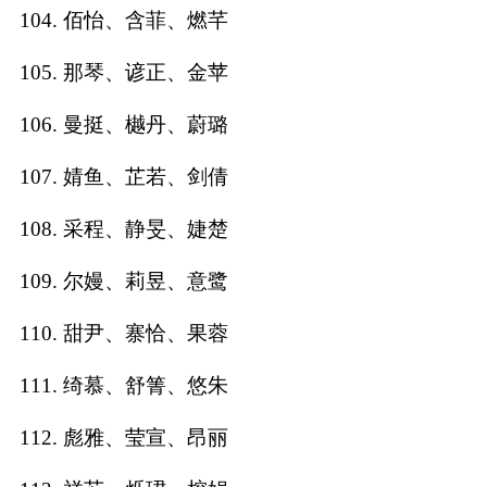
104. 佰怡、含菲、燃芊
105. 那琴、谚正、金苹
106. 曼挺、樾丹、蔚璐
107. 婧鱼、芷若、剑倩
108. 采程、静旻、婕楚
109. 尔嫚、莉昱、意鹭
110. 甜尹、寨恰、果蓉
111. 绮慕、舒箐、悠朱
112. 彪雅、莹宣、昂丽