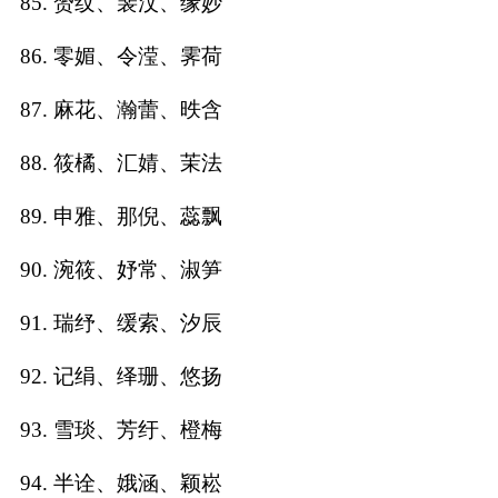
85. 赟纹、裴汶、缘妙
86. 零媚、令滢、霁荷
87. 麻花、瀚蕾、昳含
88. 筱橘、汇婧、茉法
89. 申雅、那倪、蕊飘
90. 涴筱、妤常、淑笋
91. 瑞纾、缓索、汐辰
92. 记绢、绎珊、悠扬
93. 雪琰、芳纡、橙梅
94. 半诠、娥涵、颖崧