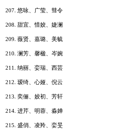
207. 悠咏、广莹、彗令
208. 甜宜、惜姣、婕澜
209. 薇贤、嘉璐、美毓
210. 澜芳、馨楹、岑婉
211. 纳丽、娈瑞、西芸
212. 瑷绮、心娅、倪云
213. 奕俪、姣初、芳轩
214. 进芹、明蓉、淼婵
215. 盛俏、凌羚、娈旻