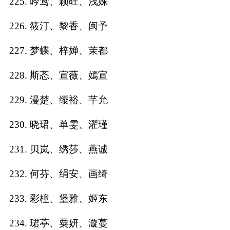
225. 吟莺、颖旺、浅姝
226. 筱汀、黎香、闽予
227. 梦蝶、梓婵、茉都
228. 斯忞、宣薇、嫣宣
229. 漫楚、缨裕、芊允
230. 晓珺、单雯、濯瑾
231. 贝岚、绣莎、燕诚
232. 何芬、绢安、画绮
233. 彩橦、堡雅、姬东
234. 珺葶、粟妍、漩蔓