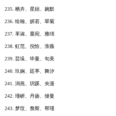
235. 栖卉、星姮、婉默
236. 绘翰、妍若、翠菊
237. 革淑、粟宛、雅绵
238. 虹范、倪恰、淮薇
239. 芸垛、毕曼、旬美
240. 玖娴、廷葶、舞汐
241. 润燕、玥蹊、央漫
242. 瑾岍、丹扬、缦曼
243. 梦玟、詹斯、帮瑾