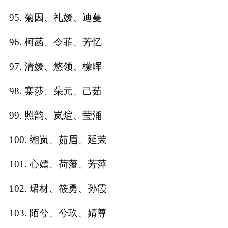
95. 菊因、礼嫒、迪蔓
96. 柯菡、令菲、芳忆
97. 清嫒、悠领、檬晖
98. 寨莎、朵元、己茹
99. 照韵、岚煊、莹涌
100. 缃岚、茹眉、延茉
101. 心嫣、荷藩、芳萍
102. 珺材、筱勇、孙霞
103. 陌兮、兮玖、婧尊