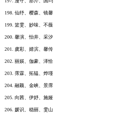
197. 漫守、那芹、国玙
198. 仙纾、樱森、镜馨
199. 篮雯、妙味、不薇
200. 馨演、怡井、采汐
201. 虞彩、婧滨、馨传
202. 丽媖、伽豪、泽恰
203. 霈霖、拓韫、烨瑾
204. 融颖、金峡、景霈
205. 向茜、伊妤、施娅
206. 媛识、稳丽、雯山