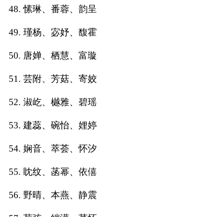
48. 愫琳、番蓉、韵呈
49. 瑾杨、宓妤、馥霍
50. 唐婵、栖慧、富璇
51. 芸附、芳菇、寄姣
52. 淑屹、樾雅、碧瑶
53. 建蕊、碗怡、娌婷
54. 娴音、萃荟、怀汐
55. 眈纹、菡幂、依僖
56. 野晴、本燕、静震