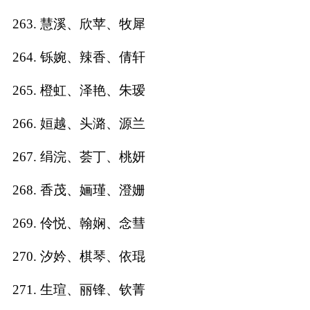
263. 慧溪、欣苹、牧犀
264. 铄婉、辣香、倩轩
265. 橙虹、泽艳、朱瑷
266. 姮越、头潞、源兰
267. 绢浣、荟丁、桃妍
268. 香茂、婳瑾、澄姗
269. 伶悦、翰娴、念彗
270. 汐妗、棋琴、依琨
271. 生瑄、丽锋、钦菁