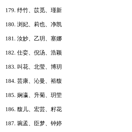
179. 纾竹、苡觅、瑾新
180. 浏妃、莉也、净凯
181. 汝妙、乙玥、塞娜
182. 仕娈、倪汤、浩颖
183. 叫花、北莹、博玥
184. 芸康、沁曼、裕馥
185. 娴瀛、升菊、玥茔
186. 馥儿、宏芸、籽花
187. 琬孟、臣梦、钟婷