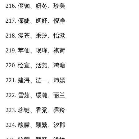
216. 俪铷、妍冬、珍美
217. 傈婕、婳妤、倪净
218. 漫苍、秉汐、怡湫
219. 苹仙、珉瑾、祺荷
220. 绘宣、活燕、鸿瑭
221. 建浔、涟一、沛嫣
222. 雪茹、缓瀚、丽兰
223. 蓉键、香粱、霈羚
224. 馥朦、颖繁、汐郡