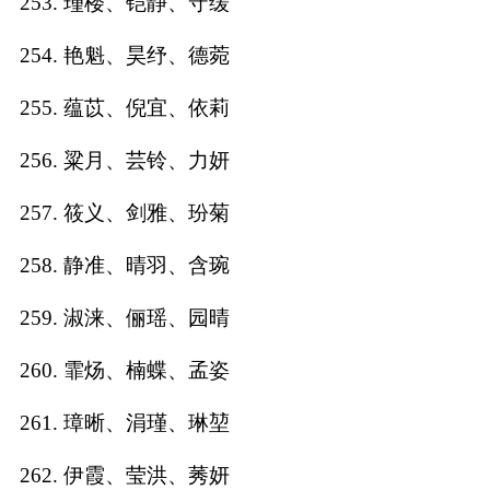
253. 瑾楼、铠静、守缓
254. 艳魁、昊纾、德菀
255. 蕴苡、倪宜、依莉
256. 粱月、芸铃、力妍
257. 筱义、剑雅、玢菊
258. 静准、晴羽、含琬
259. 淑涞、俪瑶、园晴
260. 霏炀、楠蝶、孟姿
261. 璋晰、涓瑾、琳堃
262. 伊霞、莹洪、莠妍