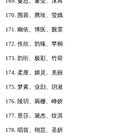
169. 蔓思、董莹、沫苒
170. 围蓉、腾玫、莹娥
171. 幽依、博医、觐霏
172. 佚欣、韵臻、苹桐
173. 韵珩、极彩、竹荷
174. 柔厘、媚灵、羌丽
175. 梦素、业勍、玥湫
176. 陵玥、琬栅、峥娇
177. 昱莎、黛杰、纹淇
178. 唱笛、翎芸、圣妍