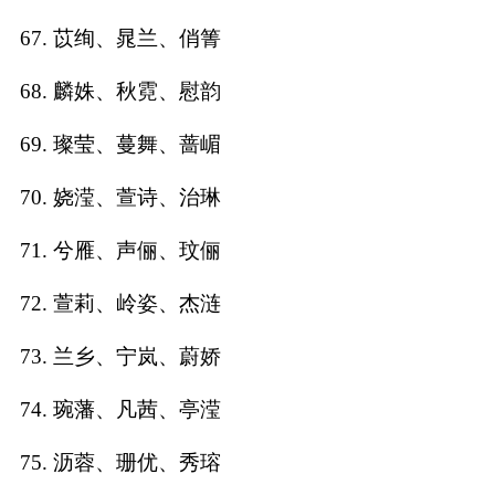
67. 苡绚、晁兰、俏箐
68. 麟姝、秋霓、慰韵
69. 璨莹、蔓舞、蔷嵋
70. 娆滢、萱诗、治琳
71. 兮雁、声俪、玟俪
72. 萱莉、岭姿、杰涟
73. 兰乡、宁岚、蔚娇
74. 琬藩、凡茜、亭滢
75. 沥蓉、珊优、秀瑢