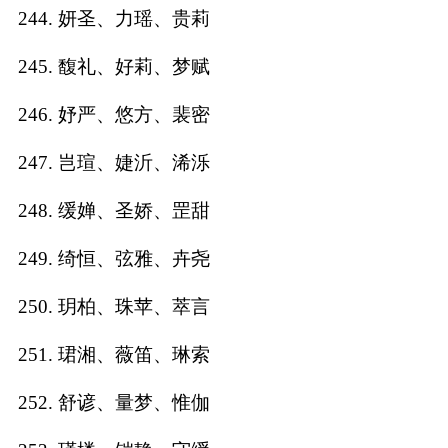
244. 妍圣、力瑶、贵莉
245. 馥礼、好莉、梦赋
246. 妤严、悠方、裴密
247. 岂瑄、婕沂、浠泺
248. 缓婵、圣娇、罡甜
249. 绮恒、弦雅、卉尧
250. 玥柏、珠苹、萃言
251. 珺湘、薇笛、琳索
252. 舒谚、量梦、惟伽