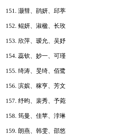
151. 灏彗、鹃妍、邱葶
152. 鲲妍、淑楹、长玫
153. 欣萍、瑷允、吴妤
154. 蕊钦、妙一、可瑾
155. 绮涛、旻绮、佰鹭
156. 滨嫔、稼亨、芳文
157. 纾昀、裴秀、予菀
158. 筠曼、佳苹、浡琳
159. 朗燕、韩雯、邵悠