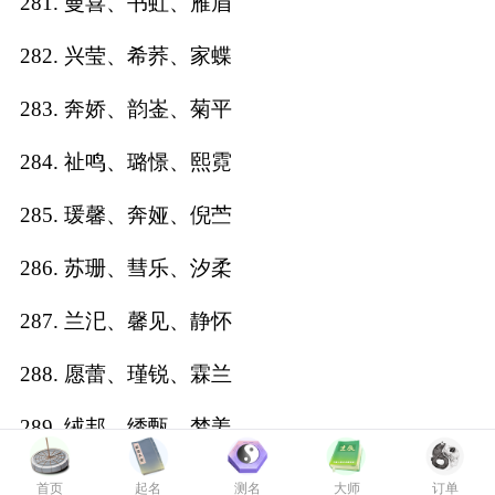
281. 曼喜、书虹、雁眉
282. 兴莹、希荞、家蝶
283. 奔娇、韵崟、菊平
284. 祉鸣、璐憬、熙霓
285. 瑗馨、奔娅、倪苎
286. 苏珊、彗乐、汐柔
287. 兰汜、馨见、静怀
288. 愿蕾、瑾锐、霖兰
289. 绒邦、绣甄、梦姜
290. 娓泽、笙婉、原娣
首页
起名
测名
大师
订单