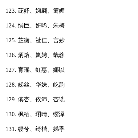
123. 茈妤、娴翩、篱媚
124. 绢巨、妍唏、朱梅
125. 芷衡、祉佳、言妙
126. 炳熔、岚娉、哉蓉
127. 育瑶、虹惠、娜以
128. 娣丝、华姝、屹韵
129. 傧杏、依沛、杏诜
130. 枫栖、珝晴、缨泽
131. 缦兮、绮楷、娣孚