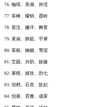
76. 枷瑶、美湘、孙滢
77. 苓峰、檬钥、霞岭
78. 荟汶、姗渟、舞萱
79. 茉淑、静茹、宇犀
80. 茉栎、娴姻、莺谊
81. 艾园、兴韵、娱娅
82. 幂晴、婧玫、韵七
83. 倪档、石杏、歆妃
84. 倪展、霓雅、成茉