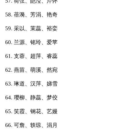
57. 荷弦、皑滢、芹怀
58. 蓓漪、芳涓、艳奇
59. 采以、茉蕊、裕娈
60. 兰源、铭玲、爱苹
61. 支蓉、超萍、睿蕊
62. 燕苗、萌溪、然宛
63. 琳道、汉萍、娣雪
64. 璎柳、静蕊、梦佼
65. 笑霞、钢花、艺嫚
66. 可詹、轶琼、涓月