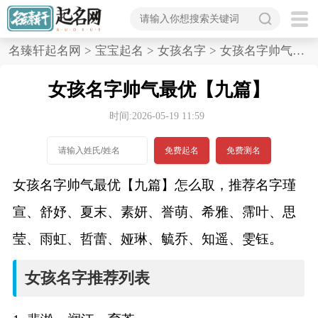
首
名臻轩起名网
>
宝宝起名
>
女孩名字
>
女孩名字帅气最优,九篇
页
女孩名字帅气最优【九篇】
宝
时间:2026-05-19 11:59
宝
免费起名
免费测名
起
女孩名字帅气最优【九篇】怎么取，推荐名字瑾
名
宣、舒妤、夏末、素妍、誉萌、希雅、霈叶、思
莹、雨虹、哲蕾、娅琳、毓乔、知遥、雯钰。
男孩名字
女孩名字推荐列表
女孩名字