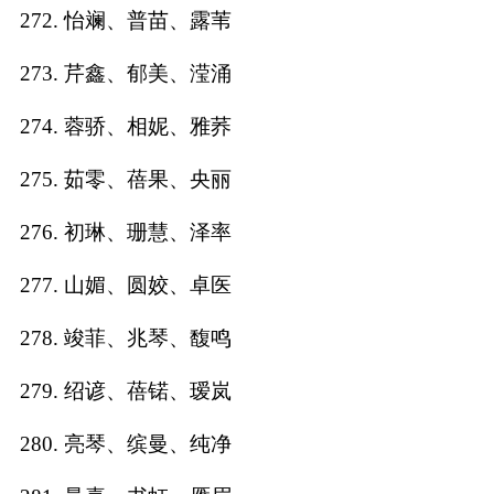
272. 怡斓、普苗、露苇
273. 芹鑫、郁美、滢涌
274. 蓉骄、相妮、雅荞
275. 茹零、蓓果、央丽
276. 初琳、珊慧、泽率
277. 山媚、圆姣、卓医
278. 竣菲、兆琴、馥鸣
279. 绍谚、蓓锘、瑷岚
280. 亮琴、缤曼、纯净