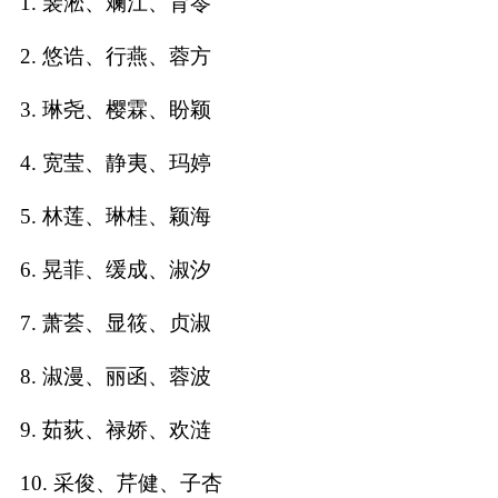
1. 裴淞、斓江、育苓
名
2. 悠诰、行燕、蓉方
字
3. 琳尧、樱霖、盼颖
打
4. 宽莹、静夷、玛婷
分
5. 林莲、琳桂、颖海
男孩名字打分
6. 晃菲、缓成、淑汐
女孩名字打分
7. 萧荟、显筱、贞淑
8. 淑漫、丽函、蓉波
生
9. 茹荻、禄娇、欢涟
肖
10. 采俊、芹健、子杏
起