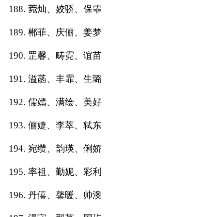
188. 菀灿、姣骄、保霏
189. 郴菲、庆俪、姜梦
190. 罡馨、畴霓、谊苗
191. 溢菡、丰霏、生璐
192. 儒嫣、满绘、美好
193. 俪婕、李萃、轼东
194. 宛缵、韵瑛、俐娇
195. 率祖、勤妮、彩利
196. 丹僖、馨暖、帅澳