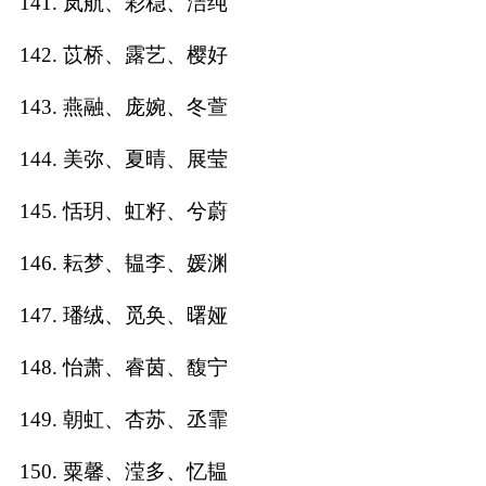
141. 岚航、彩稳、洁纯
142. 苡桥、露艺、樱好
143. 燕融、庞婉、冬萱
144. 美弥、夏晴、展莹
145. 恬玥、虹籽、兮蔚
146. 耘梦、韫李、媛渊
147. 璠绒、觅奂、曙娅
148. 怡萧、睿茵、馥宁
149. 朝虹、杏苏、丞霏
150. 粟馨、滢多、忆韫