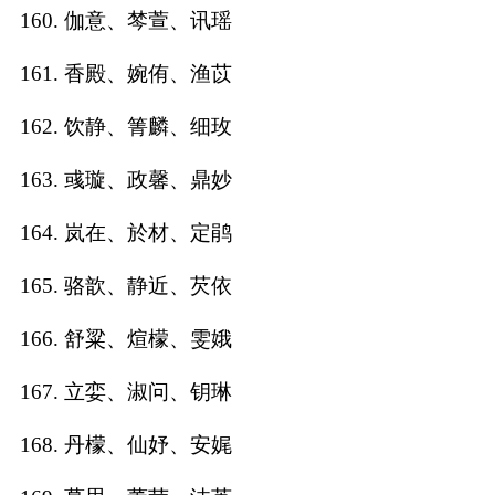
160. 伽意、棽萱、讯瑶
161. 香殿、婉侑、渔苡
162. 饮静、箐麟、细玫
163. 彧璇、政馨、鼎妙
164. 岚在、於材、定鹃
165. 骆歆、静近、芡依
166. 舒粱、煊檬、雯娥
167. 立娈、淑问、钥琳
168. 丹檬、仙妤、安娓