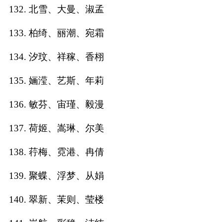
132. 北雪、大曼、淑孟
133. 柏绮、丽潮、宛霜
134. 汐玟、祥稼、香栩
135. 婳滢、艺斯、年莉
136. 敏芬、宙瑾、毅漫
137. 荷姬、嵩琳、尔美
138. 荇梅、霓港、冉倩
139. 聚蝶、浮梦、从娟
140. 翠新、茉则、莹楼