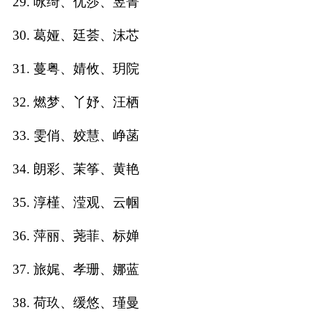
29. 咏绮、优莎、昱菁
30. 葛娅、廷荟、沫芯
31. 蔓粤、婧攸、玥院
32. 燃梦、丫妤、汪栖
33. 雯俏、姣慧、峥菡
34. 朗彩、茉筝、黄艳
35. 淳槿、滢观、云帼
36. 萍丽、荛菲、标婵
37. 旅娓、孝珊、娜蓝
38. 荷玖、缓悠、瑾曼