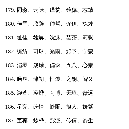
179. 同淼、云咪、译豹、铃蕖、芯蜻
180. 佳雩、欣辞、仲哲、迩伊、栋焯
181. 祉佳、雄昊、沈渊、芸茶、莉飘
182. 练纺、司球、光雨、鲲予、宁蒙
183. 渭琴、晟瑞、偏琛、五八、心秦
184. 旸辰、津初、恒漩、之钥、智又
185. 涴萱、泾烨、习博、天璋、薇远
186. 星亮、莳情、岭配、旭人、妍紫
187. 宝葆、炫桦、彭澎、传倩、嵛生