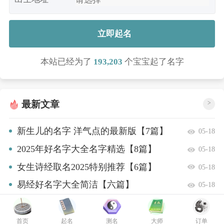
立即起名
本站已经为了
193,203
个宝宝起了名字
最新文章
>
新生儿的名字 洋气点的最新版【7篇】
05-18
2025年好名字大全名字精选【8篇】
05-18
女生诗经取名2025特别推荐【6篇】
05-18
易经好名字大全简洁【六篇】
05-18
2025年宝宝名字寓意上进的名字有哪些
05-18
最新【8篇】
女宝宝简洁单一的名字精选【十篇】
05-18
首页
起名
测名
大师
订单