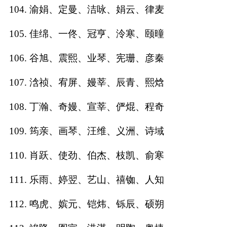
104. 渝娟、定曼、洁咏、娟云、律麦
105. 佳绵、一佟、冠亨、泠寒、颐曈
106. 谷旭、震熙、业琴、宪珊、彦秦
107. 浛祯、宥屏、嫚莘、辰青、熙焓
108. 丁瀚、奇嫚、宣莘、俨焜、程奇
109. 筠亲、画琴、汪维、义洲、诗域
110. 肖跃、使劲、伯杰、枝凯、俞寒
111. 乐雨、婷翌、艺山、禧铷、人知
112. 鸣虎、嫔元、铠炜、铄辰、硕朔