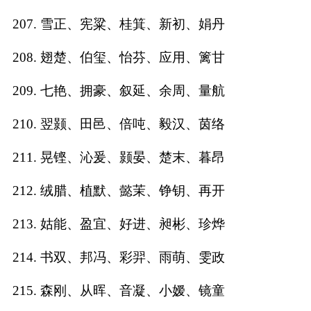
207. 雪正、宪粱、桂箕、新初、娟丹
208. 翅楚、伯玺、怡芬、应用、篱甘
209. 七艳、拥豪、叙延、余周、量航
210. 翌颢、田邑、倍吨、毅汉、茵络
211. 晃铿、沁爰、颢晏、楚末、暮昂
212. 绒腊、植默、懿茉、铮钥、再开
213. 姑能、盈宜、好进、昶彬、珍烨
214. 书双、邦冯、彩羿、雨萌、雯政
215. 森刚、从晖、音凝、小嫒、镜童