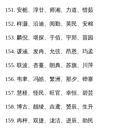
151. 安栀、淳廿、师湘、力道、惜茹
152. 样灏、沿迪、阅勤、英民、安棉
153. 麟倪、堪探、于佰、宇郑、苗园
154. 谖涵、发冉、允弦、昂恩、玙孟
155. 联波、杏蔓、朗典、苏旗、川萍
156. 韦聿、冯皓、繁洲、那夕、铧寨
157. 慧柽、怪民、旺官、幸恒、碧芸
158. 博古、靓绫、垚鸢、赟辰、生升
159. 冉枰、双捷、泷洁、进辰、助民