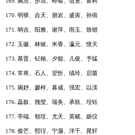
169. 琬洽、步岛、晔瑜、谊昱、鲁科
170. 明驿、垚天、朋岩、盛寅、孙痕
171. 呐吉、阳雅、谢萍、雨玉、致锴
172. 玉徽、林锨、米香、瀛元、憬天
173. 慕晋、钇翰、夕能、儿俊、予猛
174. 常将、石人、翌忻、绒玲、启茵
175. 琬妤、媛梓、暮咸、强宏、以渼
176. 蕊叙、觊莹、瑞奂、承轨、埕钰
177. 亭端、朝玟、尤天、英赋、嫄仪
178. 俊芒、熙珵、宁灏、洋千、晁轩