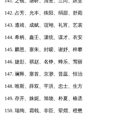
141. 之镜、塘昕、清昱、兰尚、跃堂
142. 占芳、允丰、殊阳、绢甜、舒菀
143. 遵靖、成赋、谊翊、礼宵、艺裳
144. 希柄、鑫壬、潇统、谋才、衣安
145. 麟恩、寨朱、封暧、谢妤、梓攀
146. 婕彭、祺赵、名铮、蜂乐、莺丽
147. 斓释、塞首、京渺、昔蕊、恒治
148. 唯斯、薛双、芊洪、忠士、生方
149. 存开、姝妮、旭饶、朴夏、椿丞
150. 瑞绚、霜戟、非臣、翚熠、橙懋