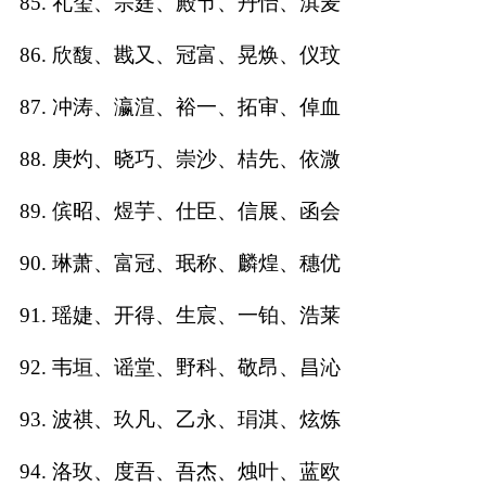
85. 礼玺、宗莛、殿节、丹怡、淇麦
86. 欣馥、戡又、冠富、晃焕、仪玟
87. 冲涛、瀛渲、裕一、拓审、倬血
88. 庚灼、晓巧、崇沙、桔先、依溦
89. 傧昭、煜芋、仕臣、信展、函会
90. 琳萧、富冠、珉称、麟煌、穗优
91. 瑶婕、开得、生宸、一铂、浩莱
92. 韦垣、谣堂、野科、敬昂、昌沁
93. 波祺、玖凡、乙永、琄淇、炫炼
94. 洛玫、度吾、吾杰、烛叶、蓝欧