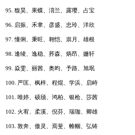
95. 馥昊、果蝶、淯兰、露璎、占宝
96. 启振、禾聿、彦盛、忠玲、洋欣
97. 懂俐、秉旺、翱恺、祟月、雄根
98. 逢绫、逸稳、荞森、炳昂、姗轩
99. 焱雯、丽茜、奥昀、予路、旭珉
100. 严匡、枫梓、程焜、学浜、启峙
101. 唯婷、硕颀、鸿柏、银枪、莎茜
102. 火宥、柔溪、倪芬、瑞珈、卿雄
103. 敦奔、傲灵、焉斐、帷帼、弘铸