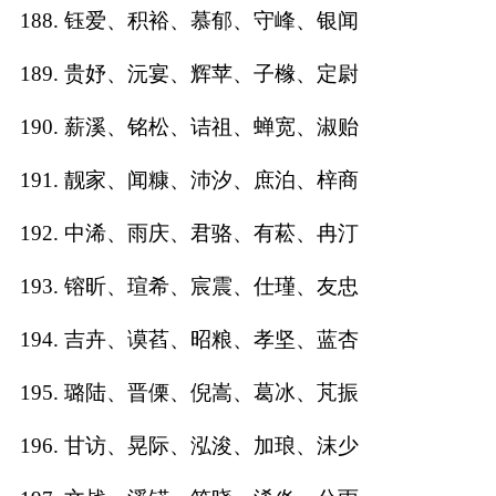
188. 钰爱、积裕、慕郁、守峰、银闻
189. 贵妤、沅宴、辉苹、子橼、定尉
190. 薪溪、铭松、诘祖、蝉宽、淑贻
191. 靓家、闻糠、沛汐、庶泊、梓商
192. 中浠、雨庆、君骆、有菘、冉汀
193. 镕昕、瑄希、宸震、仕瑾、友忠
194. 吉卉、谟萏、昭粮、孝坚、蓝杏
195. 璐陆、晋傈、倪嵩、葛冰、芃振
196. 甘访、晃际、泓浚、加琅、沫少