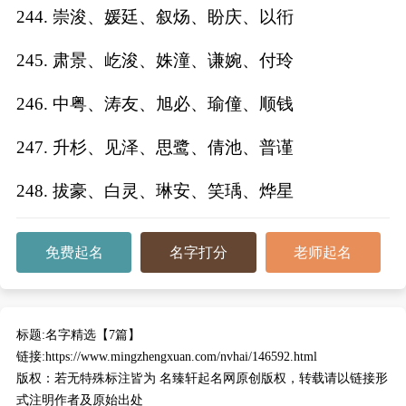
244. 崇浚、媛廷、叙炀、盼庆、以衎
245. 肃景、屹浚、姝潼、谦婉、付玲
246. 中粤、涛友、旭必、瑜僮、顺钱
247. 升杉、见泽、思鹭、倩池、普谨
248. 拔豪、白灵、琳安、笑瑀、烨星
免费起名
名字打分
老师起名
标题:
名字精选【7篇】
链接:
https://www.mingzhengxuan.com/nvhai/146592.html
版权：
若无特殊标注皆为 名臻轩起名网原创版权，转载请以链接形
式注明作者及原始出处