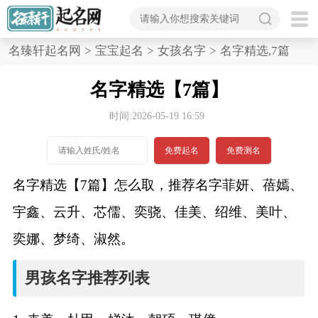
首
名臻轩起名网
>
宝宝起名
>
女孩名字
>
名字精选,7篇
页
名字精选【7篇】
宝
时间:2026-05-19 16:59
宝
免费起名
免费测名
起
名字精选【7篇】怎么取，推荐名字菲妍、蓓嫣、
名
宇鑫、云升、芯儒、奕骁、佳美、绍维、美叶、
奕娜、梦绮、淑然。
男孩名字
男孩名字推荐列表
女孩名字