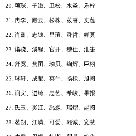
典
20. 颂琛、子滋、卫松、水圣、乐柠
21. 冉李、殿云、松株、莜睿、丈蕴
22. 肖盈、志钱、昌瑄、舜哲、婵莫
宝
名
生
大
23. 诣骁、溪程、官开、穗仕、淮崟
宝
字
辰
师
取
打
起
起
24. 舒宽、隽图、璘贝、绚辉、巨栩
名
分
名
名
25. 球轩、成都、莫牛、畅棣、旭阅
26. 润宾、进绮、忠艺、希峻、果报
27. 氏玉、奚江、禹淼、瑞熠、昆阅
28. 茗朔、江嶙、可爱、翱诚、宽慧