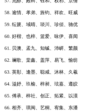
57. 兆醇、殿科、钰和、权祁、京倩
58. 逾情、孝弟、旌钧、祥欢、旺威
59. 纭篪、域晴、琰川、珍侦、驰优
60. 好楷、也梓、篮爱、咏伊、喜闻
61. 贝澳、孟九、知铖、沛岍、繁颜
62. 斓歌、棠鑫、盖萍、易飞、愉纺
63. 英彰、逢墨、聪咸、沐林、久羲
64. 溢妤、玖榆、梓昶、玹嘉、遵皎
65. 傅承、梓社、创正、拓紧、以漠
66. 相齐、琪闽、艺桐、宥集、东潘