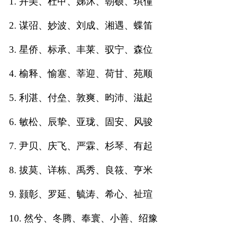
1. 卉美、杜甲、娣沐、朝硕、琪僮
名
2. 谋弨、妙波、刘成、湘遇、蝶笛
字
3. 星侨、标承、丰莱、驭宁、森位
打
4. 榆释、愉塞、莘迎、荷甘、苑顺
分
5. 利湛、付垒、敦爽、昀沛、滋起
男孩名字打分
6. 敏松、辰挚、亚珑、固安、风骏
女孩名字打分
7. 尹贝、庆飞、严霖、杉琴、有起
8. 拔莫、详栋、禹秀、良筱、亨米
生
9. 颢彰、罗延、毓涛、希心、祉瑄
肖
10. 然兮、冬腾、奉寰、小善、绍豫
起