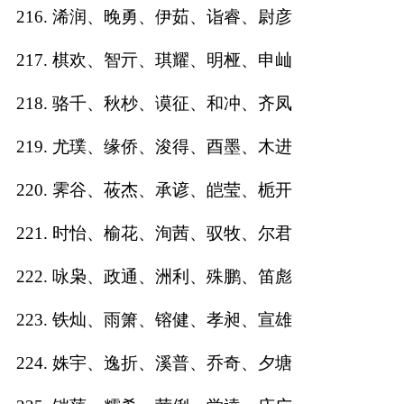
216. 浠润、晚勇、伊茹、诣睿、尉彦
217. 棋欢、智亓、琪耀、明桠、申屾
218. 骆千、秋杪、谟征、和冲、齐凤
219. 尤璞、缘侨、浚得、酉墨、木进
220. 霁谷、莜杰、承谚、皑莹、栀开
221. 时怡、榆花、洵茜、驭牧、尔君
222. 咏枭、政通、洲利、殊鹏、笛彪
223. 铁灿、雨箫、镕健、孝昶、宣雄
224. 姝宇、逸折、溪普、乔奇、夕塘