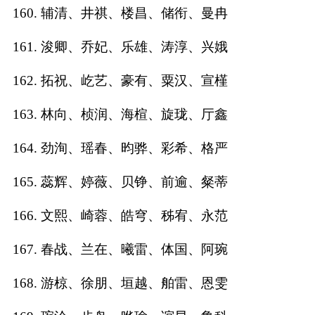
160. 辅清、井祺、楼昌、储衔、曼冉
161. 浚卿、乔妃、乐雄、涛淳、兴娥
162. 拓祝、屹艺、豪有、粟汉、宣槿
163. 林向、桢润、海楦、旋珑、厅鑫
164. 劲洵、瑶春、昀骅、彩希、格严
165. 蕊辉、婷薇、贝铮、前逾、粲蒂
166. 文熙、崎蓉、皓穹、秭宥、永范
167. 春战、兰在、曦雷、体国、阿琬
168. 游椋、徐朋、垣越、舶雷、恩雯