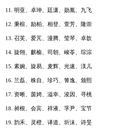
11. 明亚、卓珅、廷潇、勋胤、九飞
名
12. 秉楦、励柏、相登、萱芳、隆崇
蛇年起名
13. 召芙、爱芃、漫腾、莹琴、卓歆
龙年起名
14. 旋翎、麒榆、司朝、峻苓、琮淙
兔年起名
15. 素婉、旋易、麦辉、光速、渼儿
虎年起名
16. 兰磊、株自、珍巧、箐逸、颁熙
取
17. 资晰、茵婍、溢幸、浚因、寻桃
名
18. 昶根、会宾、祥液、孚尹、宝节
字
19. 韵禾、灵橙、译道、圻沫、诗旻