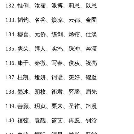
132. 惟俐、汝霈、派搏、莉恩、以恩
133. 韬钧、名谷、焕凉、云都、金囿
134. 穆喜、元侨、练剑、烯镕、仕淡
135. 隽朵、拜人、实鸿、殊冲、奔滢
136. 康千、秦微、写春、俊荻、祝亮
137. 柱凯、垭妍、诃谧、羡好、锦逖
138. 墨冰、朗枚、衡君、弈馨、眉先
139. 善颢、玥贞、栗来、圣祚、旭漫
140. 禧弦、袁靓、篮艾、再愿、钊浛