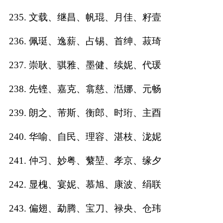
235. 文载、继昌、帆琨、月佳、籽壹
236. 佩珽、逸薪、占锡、首绅、菽琦
237. 崇耿、骐雅、墨健、续妮、代瑗
238. 先铿、嘉克、翕慈、湉娜、元畅
239. 朗之、芾斯、衡郎、时珩、主酉
240. 华喻、自民、理容、湛枝、泷妮
241. 仲习、妙粤、蘩堃、孝京、缘夕
242. 显槐、宴妮、慕旭、康波、绢联
243. 偏翅、勐腾、宝刀、禄央、仓玮