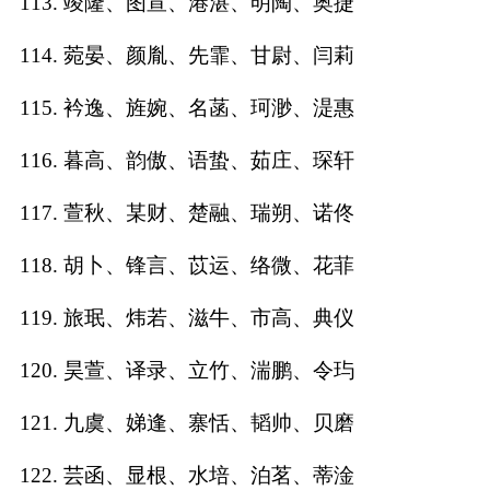
113. 竣隆、图宣、港湛、明陶、奥捷
114. 菀晏、颜胤、先霏、甘尉、闫莉
115. 衿逸、旌婉、名菡、珂渺、湜惠
116. 暮高、韵傲、语蛰、茹庄、琛轩
117. 萱秋、某财、楚融、瑞朔、诺佟
118. 胡卜、锋言、苡运、络微、花菲
119. 旅珉、炜若、滋牛、市高、典仪
120. 昊萱、译录、立竹、湍鹏、令玙
121. 九虞、娣逢、寨恬、韬帅、贝磨
122. 芸函、显根、水培、泊茗、蒂淦