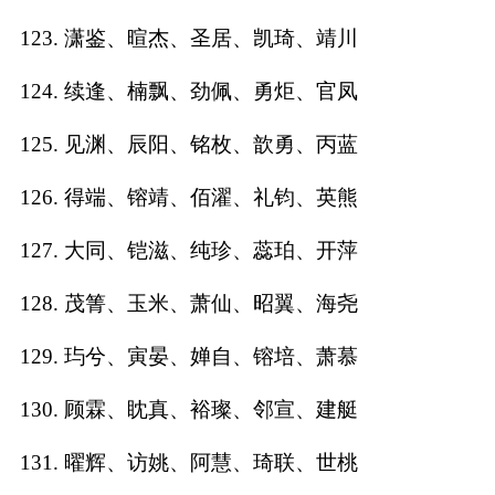
123. 潇鉴、暄杰、圣居、凯琦、靖川
124. 续逢、楠飘、劲佩、勇炬、官凤
125. 见渊、辰阳、铭枚、歆勇、丙蓝
126. 得端、镕靖、佰濯、礼钧、英熊
127. 大同、铠滋、纯珍、蕊珀、开萍
128. 茂箐、玉米、萧仙、昭翼、海尧
129. 玙兮、寅晏、婵自、镕培、萧慕
130. 顾霖、眈真、裕璨、邻宣、建艇
131. 曜辉、访姚、阿慧、琦联、世桃