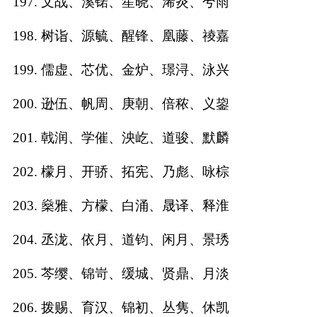
197. 文战、溪锘、笙晓、浠炎、兮雨
198. 树诣、源毓、醒锋、凰藤、祾嘉
199. 儒虚、芯优、金炉、璟浔、泳兴
200. 逊伍、帆周、庚朝、倍秾、义鋆
201. 戟润、学催、泱屹、道骏、默麟
202. 檬月、开骄、拓宪、乃彪、咏棕
203. 燊雅、方檬、白涌、晟译、释淮
204. 丞泷、依月、道钧、闲月、景琇
205. 芩缨、锦岢、缓城、贤鼎、月淡
206. 拨赐、育汉、锦初、丛隽、休凯