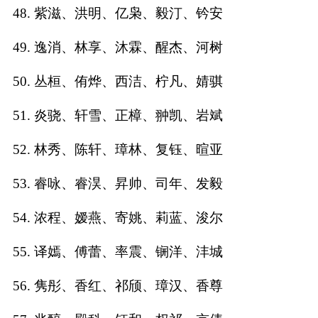
48. 紫滋、洪明、亿枭、毅汀、钤安
49. 逸消、林享、沐霖、醒杰、河树
50. 丛桓、侑烨、西洁、柠凡、婧骐
51. 炎骁、轩雪、正樟、翀凯、岩斌
52. 林秀、陈轩、璋林、复钰、暄亚
53. 睿咏、睿淏、昇帅、司年、发毅
54. 浓程、嫒燕、寄姚、莉蓝、浚尔
55. 译嫣、傅蕾、率震、锎洋、沣城
56. 隽彤、香红、祁颀、璋汉、香尊