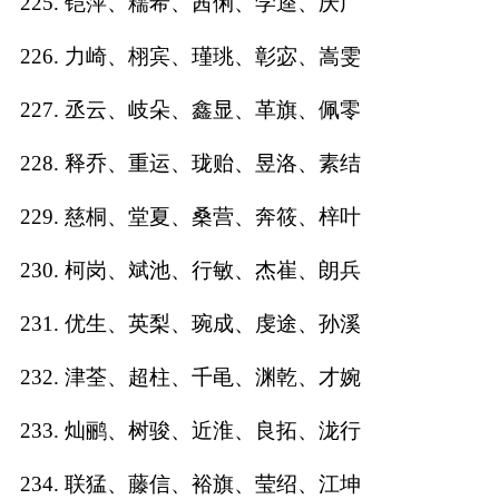
225. 铠萍、糯希、茜俐、学逵、庆广
226. 力崎、栩宾、瑾珧、彰宓、嵩雯
227. 丞云、岐朵、鑫显、革旗、佩零
228. 释乔、重运、珑贻、昱洛、素结
229. 慈桐、堂夏、桑营、奔筱、梓叶
230. 柯岗、斌池、行敏、杰崔、朗兵
231. 优生、英梨、琬成、虔途、孙溪
232. 津荃、超柱、千黾、渊乾、才婉
233. 灿鹂、树骏、近淮、良拓、泷行
234. 联猛、藤信、裕旗、莹绍、江坤