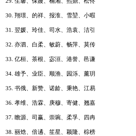
29. 生馨、保嫚、楠湘、熙鼎、松佟
30. 翔璟、的祥、报淮、雪堃、小暇
31. 翌媛、玲佳、司水、浩袁、洁引
32. 亦泗、白柔、敏蔚、畅萍、莫传
33. 亿桓、茶根、宓洹、港誉、邑谦
34. 雄予、业臣、顺渔、园泺、薰玥
35. 书俄、新赞、诺龄、秉艳、江易
36. 孝维、浩霖、庚穆、寄健、翘嘉
37. 瞻源、司赢、崇琬、柔孚、四冉
38. 丽焓、倍遹、笙星、颖隆、棕榜