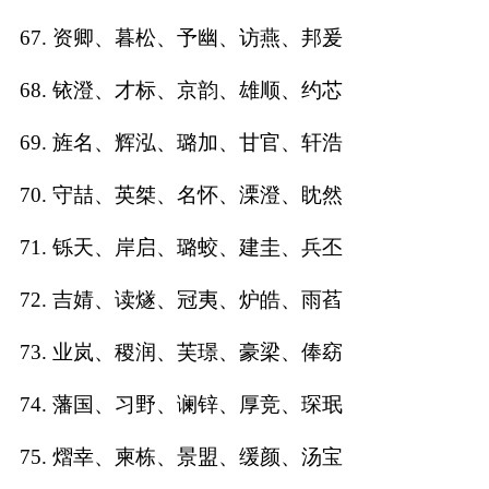
67. 资卿、暮松、予幽、访燕、邦爰
68. 铱澄、才标、京韵、雄顺、约芯
69. 旌名、辉泓、璐加、甘官、轩浩
70. 守喆、英桀、名怀、溧澄、眈然
71. 铄天、岸启、璐蛟、建圭、兵丕
72. 吉婧、读燧、冠夷、炉皓、雨萏
73. 业岚、稷润、芙璟、豪梁、俸窈
74. 藩国、习野、谰锌、厚竞、琛珉
75. 熠幸、柬栋、景盟、缓颜、汤宝