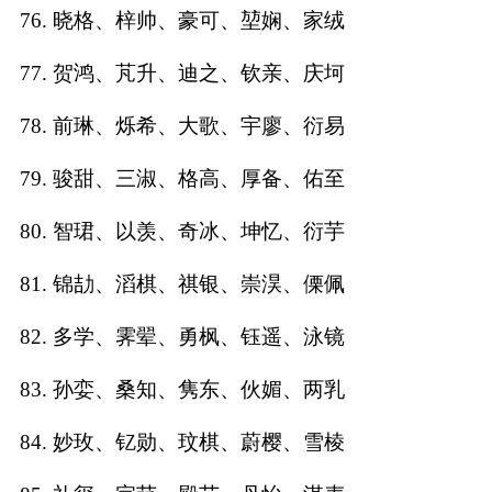
76. 晓格、梓帅、豪可、堃娴、家绒
77. 贺鸿、芃升、迪之、钦亲、庆坷
78. 前琳、烁希、大歌、宇廖、衍易
79. 骏甜、三淑、格高、厚备、佑至
80. 智珺、以羡、奇冰、坤忆、衍芋
81. 锦劼、滔棋、祺银、崇淏、傈佩
82. 多学、霁翚、勇枫、钰遥、泳镜
83. 孙娈、桑知、隽东、伙媚、两乳
84. 妙玫、钇勋、玟棋、蔚樱、雪棱