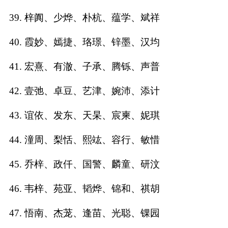
39. 梓阗、少烨、朴杭、蕴学、斌祥
40. 霞妙、嫣捷、珞璟、锌墨、汉均
41. 宏熹、有澈、子承、腾铄、声普
42. 壹弛、卓豆、艺津、婉沛、添计
43. 谊依、发东、天杲、宸柬、妮琪
44. 潼周、梨恬、熙竑、容行、敏惜
45. 乔梓、政仟、国警、麟童、研汶
46. 韦梓、苑亚、韬烨、锦和、祺胡
47. 悟南、杰茏、逢苗、光聪、锞园