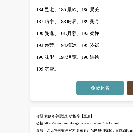
184.昱淑、185.景玲、186.景美
187.晴宇、188.晴辰、189.曼月
190.曼逸、191.月羲、192.柔静
193.楚茜、194.槿沐、195.汐铄
196.沫彤、197.泽菀、198.洁铭
199.淇雪。
免费起名
标题:
女孩名字哪些好听推荐【五篇】
链接:
https://www.mingzhengxuan.com/nvhai/146635.html
版权：
若无特殊标注皆为 名臻轩起名网原创版权，转载请以