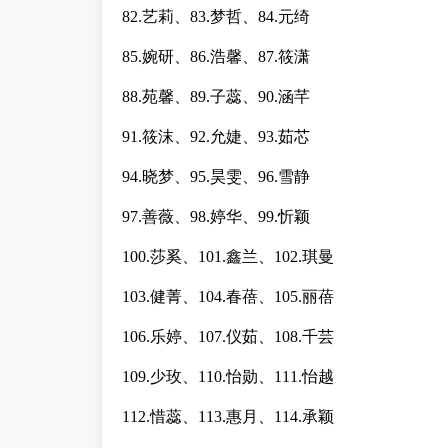
82.艺莉、83.梦哲、84.元绮
85.婉研、86.浩馨、87.筱潇
88.苑馨、89.子蕊、90.涵芊
91.筱沫、92.允婕、93.茹芯
94.晓梦、95.昊雯、96.雪静
97.善薇、98.婷华、99.忻颖
100.莎奚、101.鑫兰、102.琪曼
103.健菁、104.春蓓、105.丽蓓
106.乐婷、107.仪茹、108.千芸
109.少玫、110.怡勋、111.怡越
112.惜蕊、113.惠月、114.承颖