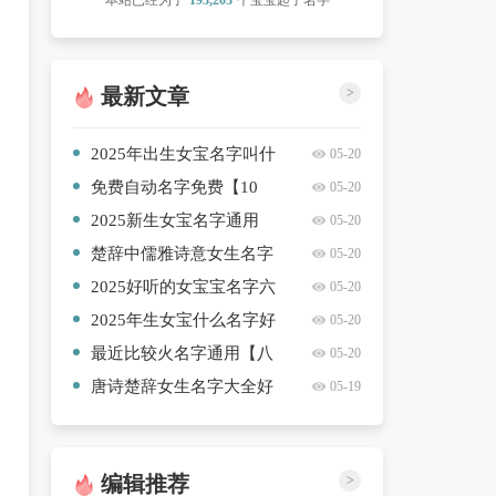
本站已经为了
193,203
个宝宝起了名字
最新文章
>
2025年出生女宝名字叫什
05-20
么好精选【九篇】
免费自动名字免费【10
05-20
篇】
2025新生女宝名字通用
05-20
【八篇】
楚辞中儒雅诗意女生名字
05-20
精选合集【六篇】
2025好听的女宝宝名字六
05-20
篇
2025年生女宝什么名字好
05-20
听常用【4篇】
最近比较火名字通用【八
05-20
篇】
唐诗楚辞女生名字大全好
05-19
听【八篇】
编辑推荐
>