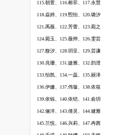
115.朝萱、116.榕菲、117.永慧
118.焱婷、119.煕怡、120.璐汐
121.禹薇、122.芳蕾、123.菀之
124.菀玉、125.薇烨、126.雯芸
127.馥汐、128.玥呈、129.芸谦
130.兆珊、131.婕雅、132.韵澄
133.怡凯、134.一蕊、135.丽泽
136.伊姗、137.伟璇、138.依筱
139.依铄、140.依铠、141.俞玥
142.俪洋、143.倩灵、144.健雅
145.兰悦、146.兴莉、147.冉茜