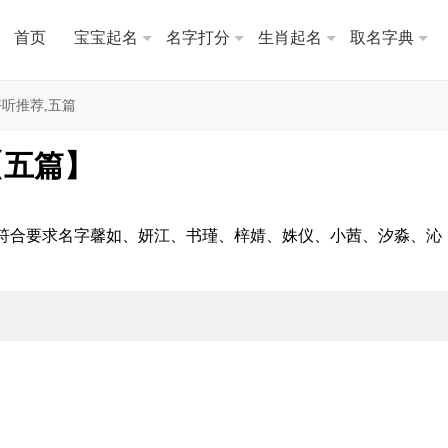
首页
宝宝起名
名字打分
生肖起名
取名字典
听推荐,五篇
【五篇】
符合要求名字馨如、妍江、书瑾、梓婧、姝仪、小茜、汐淼、沁