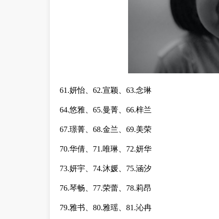
61.妍怡、62.宣颖、63.念琳
64.悠雅、65.曼菁、66.梓兰
67.璟菁、68.金兰、69.美荣
70.华倩、71.唯琳、72.妍华
73.妍宇、74.沐媛、75.涵汐
76.琴畅、77.荣蕾、78.莉昂
79.雅书、80.雅瑶、81.沁冉