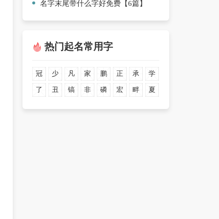
名字末尾带什么字好免费【6篇】
热门起名常用字
冠
少
凡
家
鹏
正
承
学
了
丑
镐
非
磷
宏
畔
夏