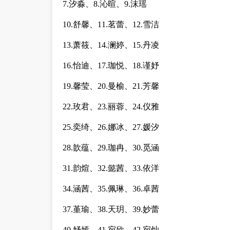
7.汐淼、8.沁暄、9.沫瑶
10.舒馨、11.茗蕾、12.雪洁
13.萧筱、14.澜婷、15.丹凌
16.怡迪、17.珈悦、18.谨妤
19.馨莹、20.曼榆、21.芳馨
22.玫君、23.丽蓉、24.仪雅
25.奕绮、26.娜冰、27.媛汐
28.歆蕴、29.珈冉、30.觅涵
31.韵煊、32.懿茜、33.依洋
34.涵茜、35.佩琳、36.卓茜
37.堇瑜、38.天玥、39.妙蕾
40.妤嫣、41.宛欣、42.宛灿