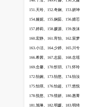
148.千滢、149.叶娜、150.天娅
151.天玲、152.奇娴、153.妍坤
154.娅妮、155.娴茹、156.婧芯
157.婷莉、158.媛源、159.孜沫
160.宏静、161.宵怡、162.宸梦
163.小洁、164.少婷、165.川兮
166.希茜、167.志茹、168.念瑶
169.念馨、170.忻玥、171.怀玲
172.怡婉、173.怡悠、174.怡汝
175.怡琪、176.怡超、177.悠悦
178.悦悠、179.惜妍、180.惠菁
181.旭琳、182.明媛、183.明绮