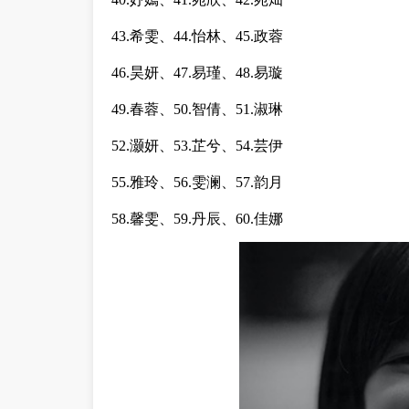
43.希雯、44.怡林、45.政蓉
46.昊妍、47.易瑾、48.易璇
49.春蓉、50.智倩、51.淑琳
52.灏妍、53.芷兮、54.芸伊
55.雅玲、56.雯澜、57.韵月
58.馨雯、59.丹辰、60.佳娜