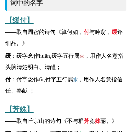
词中的名字
名
字
【缓付】
——取自周密的诗句《算何如，
付
与吟翁，
缓
评
打
细品。》
分
缓
：缓字念作huǎn,缓字五行属
，用作人名意指
火
头脑清楚明白、清醒；
男孩名字打分
付
：付字念作fù,付字五行属
，用作人名意指信
水
女孩名字打分
任、奉献 ；
生
【芳姝】
肖
——取自丘宗山的诗句《不与群
芳
竞
姝
丽。》
起