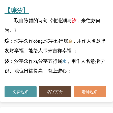
典
【琮汐】
——取自陈颜的诗句《滟滟潮与
汐
，来往亦何
为。》
宝
名
生
大
琮
：琮字念作cóng,琮字五行属
，用作人名意指
金
宝
字
辰
师
取
打
起
起
发财享福、能给人带来吉祥幸福 ；
名
分
名
名
汐
：汐字念作xī,汐字五行属
，用作人名意指学
水
识、地位日益提高、有上进心；
免费起名
名字打分
老师起名