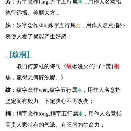
芳
：芳字念作fāng,芳字五行属
，用作人名意指
木
名
德行远播、美丽大方 。
姝
：姝字念作shū,姝字五行属
，用作人名意指外
金
蛇年起名
表使人看了就能产生好感；
龙年起名
【纹桐】
兔年起名
——取自何梦桂的诗句《
纹
楸漫灭{学子=焚}
桐
虎年起名
焦，赢得无何醉浊醪。》
纹
：纹字念作wén,纹字五行属
，用作人名意指
取
水
坚定而有毅力、下定决心不再改变；
名
桐
：桐字念作tóng,桐字五行属
，用作人名意指
木
字
高贵人家特有的气派、有旺盛的生命力；