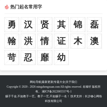
热门起名常用字
勇
汉
贤
其
锦
磊
翰
洪
情
证
木
澳
苛
忍
靡
幼
网站导航
|
最新更新
|
专题大全
|
关于我们
Copyright © 2020 - 2026 mingzhengxuan.com All rights reserved. 名臻轩 版权所
有。
湘ICP备2022005557号-1
赐子千金,不如教子一艺。教子一艺,不如赐子一名！ 技术支持：长沙修心网络
科技有限公司