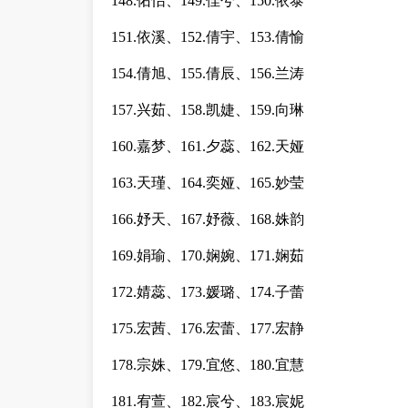
148.佑怡、149.佳兮、150.依泰
151.依溪、152.倩宇、153.倩愉
154.倩旭、155.倩辰、156.兰涛
157.兴茹、158.凯婕、159.向琳
160.嘉梦、161.夕蕊、162.天娅
163.天瑾、164.奕娅、165.妙莹
166.妤天、167.妤薇、168.姝韵
169.娟瑜、170.娴婉、171.娴茹
172.婧蕊、173.媛璐、174.子蕾
175.宏茜、176.宏蕾、177.宏静
178.宗姝、179.宜悠、180.宜慧
181.宥萱、182.宸兮、183.宸妮