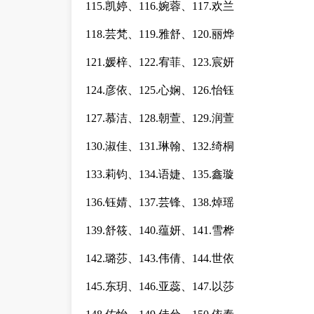
115.凯婷、116.婉蓉、117.欢兰
118.芸梵、119.雅舒、120.丽烨
121.媛梓、122.宥菲、123.宸妍
124.彦依、125.心娴、126.怡钰
127.慕洁、128.朝萱、129.润萱
130.淑佳、131.琳翰、132.绮桐
133.莉钧、134.语婕、135.鑫璇
136.钰婧、137.芸锋、138.焯瑶
139.舒筱、140.蕴妍、141.雪桦
142.璐莎、143.伟倩、144.世依
145.东玥、146.亚蕊、147.以莎