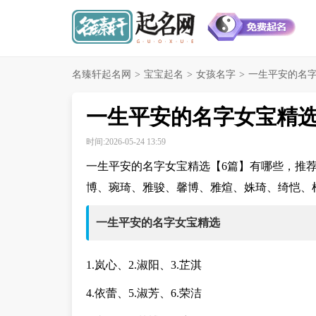
名臻轩起名网
>
宝宝起名
>
女孩名字
>
一生平安的名字
一生平安的名字女宝精选
时间:2026-05-24 13:59
一生平安的名字女宝精选【6篇】有哪些，推
博、琬琦、雅骏、馨博、雅煊、姝琦、绮恺、
一生平安的名字女宝精选
1.岚心、2.淑阳、3.芷淇
4.依蕾、5.淑芳、6.荣洁