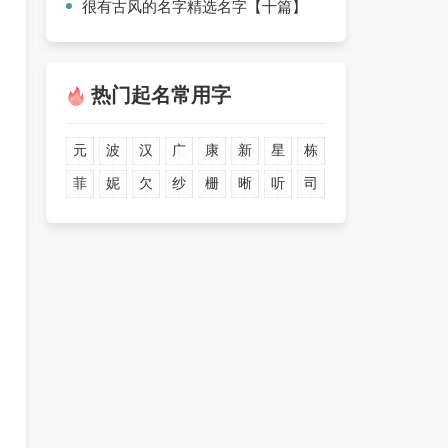
很有古风的名字精选名字【十篇】
热门起名常用字
元
波
汉
广
康
新
星
栋
菲
妮
欠
纱
栅
晰
听
司