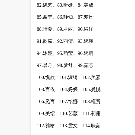
82.婉艺、83.昕姗、84.美成
85.鑫莹、86.静知、87.梦烨
88.晴夏、89.君丽、90.淑洋
91.韵茹、92.丽清、93.婉瑛
94.沐娅、95.韵莹、96.婉萌
97.晨丹、98.梦舒、99.茹芯
100.悦歆、101.淑绮、102.美嘉
103.言依、104.扬媛、105.曼悦
106.觅言、107.怡娜、108.槿贤
109.美绍、110.艺薇、111.莉露
112.雅榕、113.雯文、114.映茹