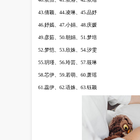
43.倩颖、44.凌琳、45.品妤
46.妤嫣、47.小娟、48.庆媛
49.彦茹、50.朝娟、51.梦培
52.梦恺、53.欣姝、54.汐雯
55.玥瑾、56.玲芸、57.筱琳
58.芯伊、59.若萌、60.萧瑶
61.蕊伊、62.语姝、63.钰颖