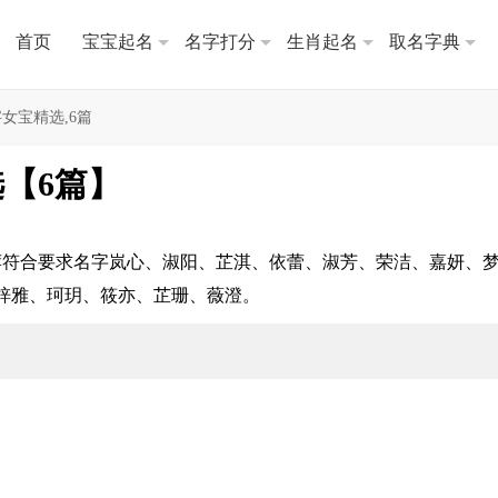
首页
宝宝起名
名字打分
生肖起名
取名字典
女宝精选,6篇
【6篇】
荐符合要求名字岚心、淑阳、芷淇、依蕾、淑芳、荣洁、嘉妍、
梓雅、珂玥、筱亦、芷珊、薇澄。