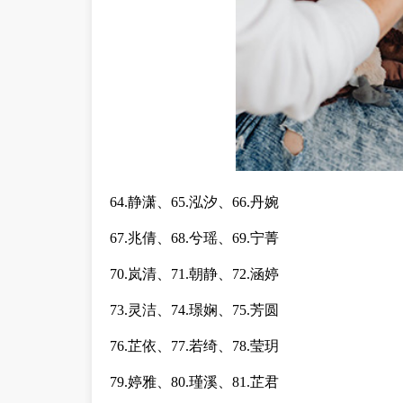
64.静潇、65.泓汐、66.丹婉
67.兆倩、68.兮瑶、69.宁菁
70.岚清、71.朝静、72.涵婷
73.灵洁、74.璟娴、75.芳圆
76.芷依、77.若绮、78.莹玥
79.婷雅、80.瑾溪、81.芷君