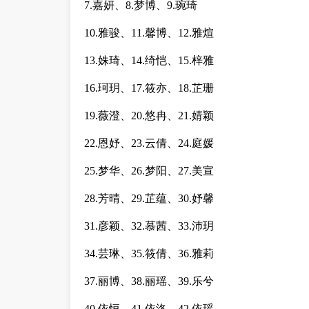
7.嘉妍、8.梦博、9.琬琦
10.雅骏、11.馨博、12.雅煊
13.姝琦、14.绮恺、15.梓雅
16.珂玥、17.筱亦、18.芷珊
19.薇澄、20.悠冉、21.婧颖
22.恩妤、23.云倩、24.庭媛
25.梦华、26.梦阳、27.美宣
28.芳晴、29.芷蕴、30.妤馨
31.彦颖、32.慕茜、33.沛玥
34.芸琳、35.筱倩、36.雅莉
37.丽博、38.丽瑶、39.乐兮
40.依恒、41.依洛、42.依瑶