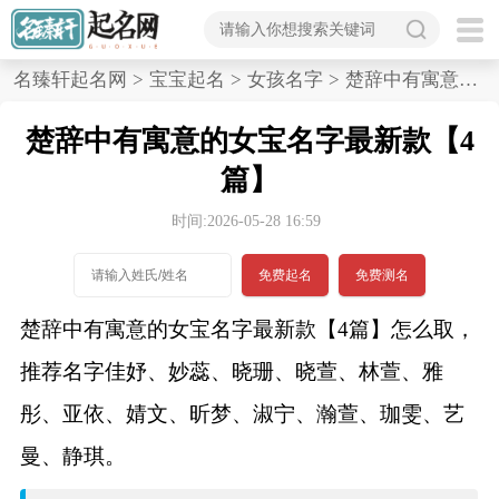
首
名臻轩起名网
>
宝宝起名
>
女孩名字
>
楚辞中有寓意的女宝名字最新款,4篇
页
楚辞中有寓意的女宝名字最新款【4
宝
篇】
宝
时间:2026-05-28 16:59
起
免费起名
免费测名
名
楚辞中有寓意的女宝名字最新款【4篇】怎么取，
推荐名字佳妤、妙蕊、晓珊、晓萱、林萱、雅
男孩名字
彤、亚依、婧文、昕梦、淑宁、瀚萱、珈雯、艺
女孩名字
曼、静琪。