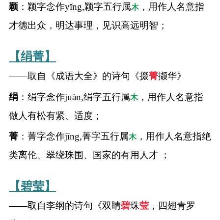
典
颖
：颖字念作yǐng,颖字五行属
，用作人名意指
木
才德出众，明达事理，见识高远明智；
【绢菁】
——取自《成语大全》的诗句《掇
菁
撷华》
宝
名
生
大
宝
字
辰
师
取
打
起
起
绢
：绢字念作juàn,绢字五行属
，用作人名意指
木
名
分
名
名
做人有松有紧、适度；
菁
：菁字念作jīng,菁字五行属
，用作人名意指绝
木
类离伦、翠绕珠围、国家的有用人才 ；
【碧莹】
——取自李纲的诗句《双睛
碧
珠
莹
，四翅青罗