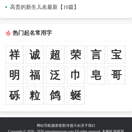
高贵的新生儿名最新【10篇】
热门起名常用字
祥
诚
超
荣
言
宝
明
福
泛
巾
皂
哥
砾
粒
鸽
蜒
网站导航
|
最新更新
|
专题大全
|
关于我们
Copyright © 2020 - 2026 mingzhengxuan.com All rights reserved. 名臻轩 版权所