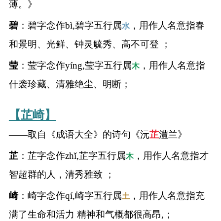
薄。》
碧
：碧字念作bì,碧字五行属
，用作人名意指春
水
和景明、光鲜、钟灵毓秀、高不可登 ；
莹
：莹字念作yíng,莹字五行属
，用作人名意指
木
什袭珍藏、清雅绝尘、明断；
【芷崎】
——取自《成语大全》的诗句《沅
芷
澧兰》
芷
：芷字念作zhǐ,芷字五行属
，用作人名意指才
木
智超群的人，清秀雅致 ；
崎
：崎字念作qí,崎字五行属
，用作人名意指充
土
满了生命和活力 精神和气概都很高昂,；