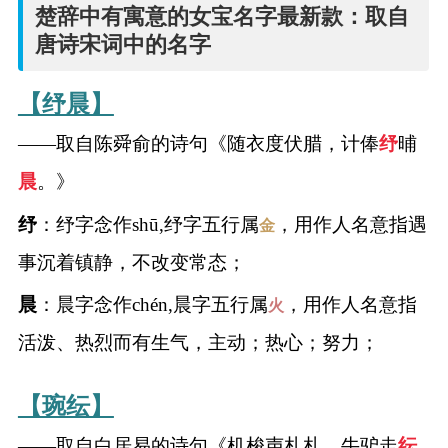
名
楚辞中有寓意的女宝名字最新款：取自
唐诗宋词中的名字
字
【纾晨】
打
——取自陈舜俞的诗句《随衣度伏腊，计俸
纾
晡
分
晨
。》
纾
：纾字念作shū,纾字五行属
，用作人名意指遇
金
男孩名字打分
事沉着镇静，不改变常态；
女孩名字打分
晨
：晨字念作chén,晨字五行属
，用作人名意指
火
生
活泼、热烈而有生气，主动；热心；努力；
肖
【琬纭】
起
——取自白居易的诗句《机梭声札札，牛驴走
纭