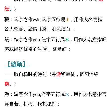
纭
。》
名
琬
：琬字念作wǎn,琬字五行属
，用作人名意指
土
蛇年起名
皆大欢喜、温情脉脉、明亮洁白 ；
龙年起名
纭
：纭字念作yún,纭字五行属
，用作人名意指旺
木
盛或经济优裕的生活 、满堂红；
兔年起名
虎年起名
【游颖】
——取自杨时的诗句《并
游
皆韩徒，辞刃淬锋
取
颖
。》
名
游
：游字念作yóu,游字五行属
，用作人名意指言
水
字
笑自若、机巧、稳扎稳打；