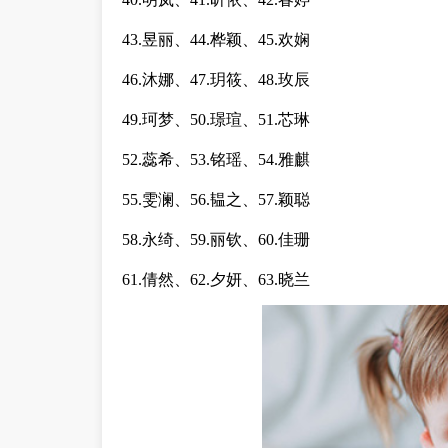
43.昱丽、44.桦颖、45.欢娴
46.沐娜、47.玥筱、48.玫辰
49.珂梦、50.璟瑄、51.芯琳
52.蕊希、53.铭瑶、54.雅麒
55.雯澜、56.韫之、57.颖聪
58.永绮、59.丽钦、60.佳珊
61.倩然、62.夕妍、63.晓兰