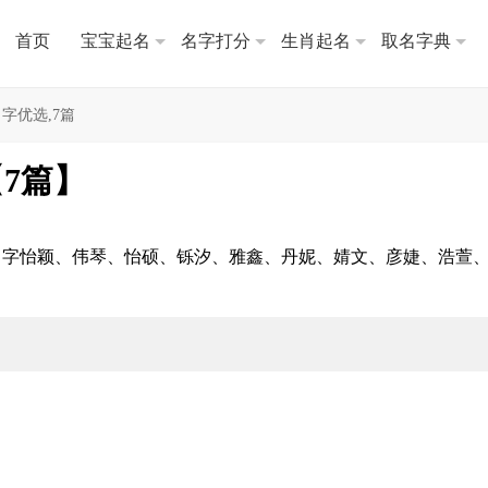
首页
宝宝起名
名字打分
生肖起名
取名字典
名字优选,7篇
【7篇】
荐名字怡颖、伟琴、怡硕、铄汐、雅鑫、丹妮、婧文、彦婕、浩萱