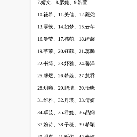
7.婧文、8.彦婕、9.浩萱
10.筱希、11.美佳、12.菀尧
13.雯歆、14.如梦、15.云芊
16.曼莹、17.祎萌、18.绮馨
19.芊茉、20.钰菲、21.蕊麟
22.书绮、23.妤雅、24.馨泽
25.馨煜、26.希蕊、27.慧乔
28.玥曦、29.鹏洁、30.怡晓
31.维雅、32.丹瑛、33.倩妍
34.卓芸、35.君婕、36.品娴
37.婉诗、38.子薇、39.希颖
40.明岚、41.昕依、42.春婷