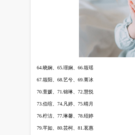
64.晓娴、65.璟娴、66.筱瑶
67.筱阳、68.艺兮、69.菁冰
70.萱媛、71.锦琳、72.慧悦
73.伯瑄、74.凡婷、75.晴月
76.柠洁、77.琳馨、78.绍婷
79.芊如、80.芸柯、81.茗惠