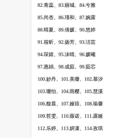
82.青蕊、83.丽城、84.兮雅
85.尚杏、86.瑾和、87.婉露
88.晴夏、89.倩媛、90.悠婷
91.筱昕、92.扬芳、93.洁芸
94.琛婧、95.沫晴、96.媛曦
97.惠娟、98.成茹、99.茹芯
100.妙丹、101.美珊、102.慕汐
103.珊怡、104.雨樱、105.慧溪
106.馥晨、107.娅琼、108.瑜馨
109.哲雯、110.薇诺、111.露娅
112.乐婷、113.妍潇、114.孜琪