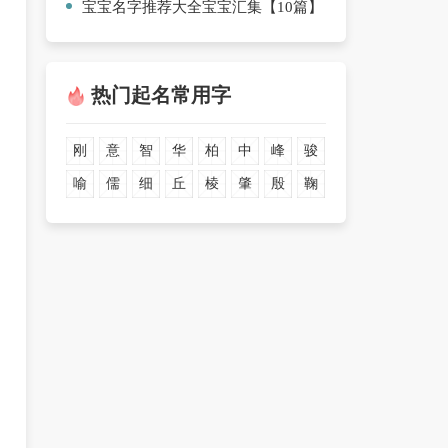
宝宝名字推荐大全宝宝汇集【10篇】
热门起名常用字
刚
意
智
华
柏
中
峰
骏
喻
儒
细
丘
棱
肇
殷
鞠