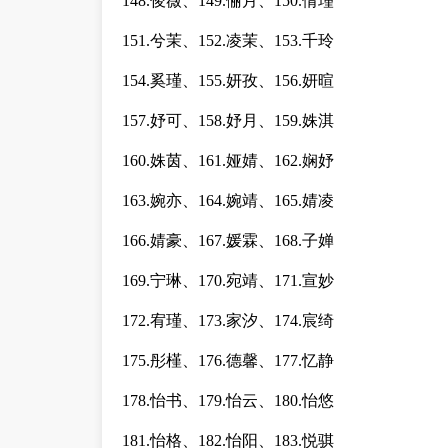
148.俊薇、149.俪月、150.倩瑾
151.兮茉、152.凌茉、153.千玲
154.奚瑾、155.妍孜、156.妍暄
157.妤可、158.妤月、159.姝淇
160.姝茵、161.娅婧、162.娴妤
163.婉亦、164.婉靖、165.婧凌
166.婧豪、167.媛霖、168.子婵
169.宁琳、170.宛靖、171.宣妙
172.宥瑾、173.家汐、174.宸绮
175.彤槿、176.德馨、177.忆静
178.怡书、179.怡云、180.怡悠
181.怡格、182.怡阳、183.悦骐