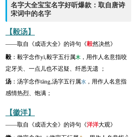
名
名字大全宝宝名字好听爆款：取自唐诗
宋词中的名字
字
【毅汤】
打
——取自《成语大全》的诗句《
毅
然决然》
分
毅
：毅字念作yì,毅字五行属
，用作人名意指咬
木
定牙关、一点儿也不迟疑、纤悉无遗 ；
男孩名字打分
汤
：汤字念作tāng,汤字五行属
，用作人名意指
水
女孩名字打分
感情热烈、饱满；
生
【徽洋】
肖
——取自《成语大全》的诗句《
洋
洋
大观》
起