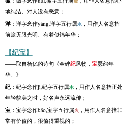
徽
：徽字念作huī,徽字五行属
，用作人名意指心
金
地纯洁、对人没有恶意；
名
洋
：洋字念作yáng,洋字五行属
，用作人名意指
水
蛇年起名
前途无限光明、有着似锦年华；
龙年起名
【纪宝】
兔年起名
——取自杨亿的诗句《金碑
纪
风物，
宝
瑟怨年
虎年起名
华。》
纪
：纪字念作jì,纪字五行属
，用作人名意指正处
木
取
年轻貌美之时，好名声永远流传；
名
宝
：宝字念作bǎo,宝字五行属
，用作人名意指非
火
字
常有价值的，很值得重视的；