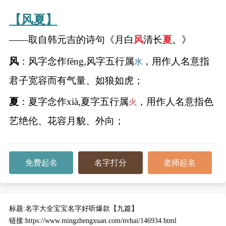
典
【风夏】
——取自韩元吉的诗句《月白
风
清长
夏
。》
风
：风字念作fēng,风字五行属
，用作人名意指
水
宝
名
生
大
君子宽容而有气量、如狼如虎；
宝
字
辰
师
取
打
起
起
夏
：夏字念作xià,夏字五行属
，用作人名意指色
火
名
分
名
名
艺绝伦、花容月貌、外向；
免费起名
名字打分
老师起名
标题:
名字大全宝宝名字好听爆款【九篇】
链接:
https://www.mingzhengxuan.com/nvhai/146934.html