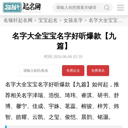
首
名臻轩起名网
>
宝宝起名
>
女孩名字
>
名字大全宝宝名字好听爆款,九篇
页
名字大全宝宝名字好听爆款【九
宝
篇】
宝
时间:2026-06-06 05:59
起
免费起名
免费测名
名
名字大全宝宝名字好听爆款【九篇】如何起，推
荐相关名字泽瑞、浩悦、琦玮、睿淇、研书、舒
男孩名字
博、馨宁、佳成、宇姝、茗蕊、榕骏、梓芳、炜
女孩名字
智、皓耀、云凯、之玺、俊恺、晨韵、铭灏。