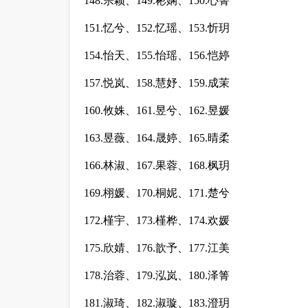
148.宗颖、149.彬娴、150.心箐
151.忆兮、152.忆瑶、153.忻玥
154.怡天、155.怡瑶、156.恺婷
157.悦岚、158.慧妤、159.成茉
160.攸姝、161.昱兮、162.昱媛
163.昱薇、164.晟婷、165.晴柔
166.林淑、167.果蓉、168.枫玥
169.栩媛、170.桐妮、171.楚兮
172.槿宇、173.槿桦、174.欢媛
175.欣婧、176.歆予、177.江美
178.治蓉、179.泓岚、180.泽箐
181.淑琦、182.淑璇、183.澄玥