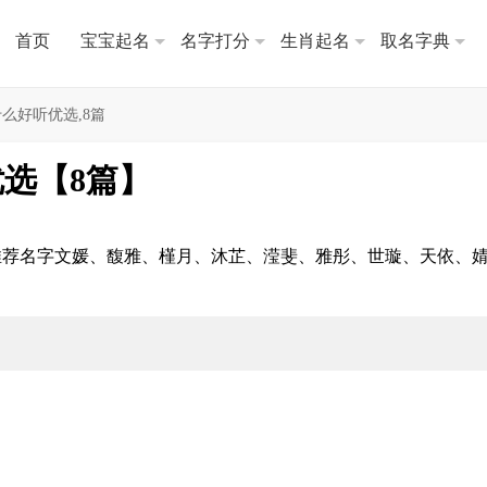
首页
宝宝起名
名字打分
生肖起名
取名字典
么好听优选,8篇
选【8篇】
推荐名字文媛、馥雅、槿月、沐芷、滢斐、雅彤、世璇、天依、