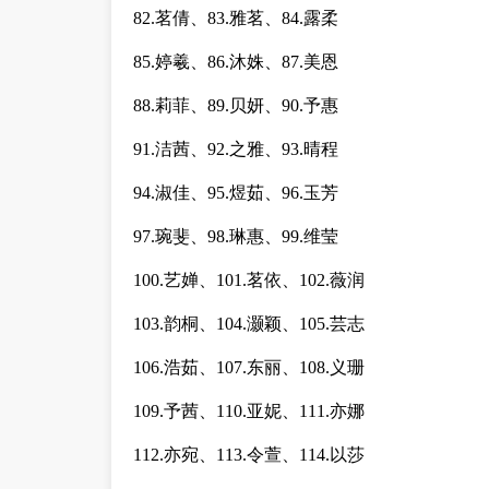
82.茗倩、83.雅茗、84.露柔
85.婷羲、86.沐姝、87.美恩
88.莉菲、89.贝妍、90.予惠
91.洁茜、92.之雅、93.晴程
94.淑佳、95.煜茹、96.玉芳
97.琬斐、98.琳惠、99.维莹
100.艺婵、101.茗依、102.薇润
103.韵桐、104.灏颖、105.芸志
106.浩茹、107.东丽、108.义珊
109.予茜、110.亚妮、111.亦娜
112.亦宛、113.令萱、114.以莎