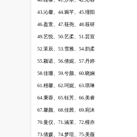
43.沁馨、44.琬芊、45.瑾阳
46.盈萱、47.筱尧、48.筱研
49.艺悦、50.艺柔、51.芸宣
52.茉辰、53.雪雅、54.韵柔
55.颖诺、56.倩妮、57.丹婷
58.佳珊、59.兮颜、60.晓娴
61.栩馨、62.珂妮、63.琪琳
64.秉蓉、65.钰芳、66.美睿
67.馨颜、68.佳茜、69.宛沐
70.曼仪、71.涵茉、72.槿亦
73.倩媛、74.梦瑄、75.美薇