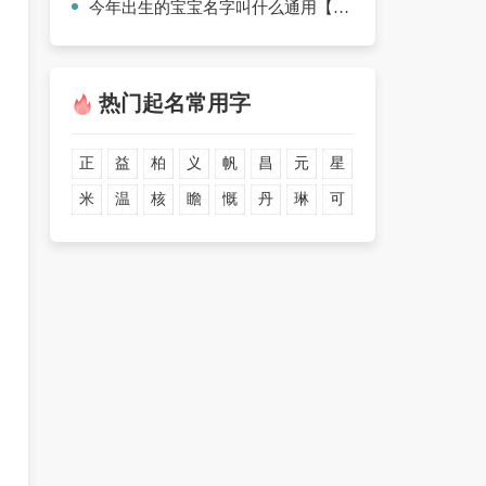
今年出生的宝宝名字叫什么通用【三篇】
热门起名常用字
正
益
柏
义
帆
昌
元
星
米
温
核
瞻
慨
丹
琳
可