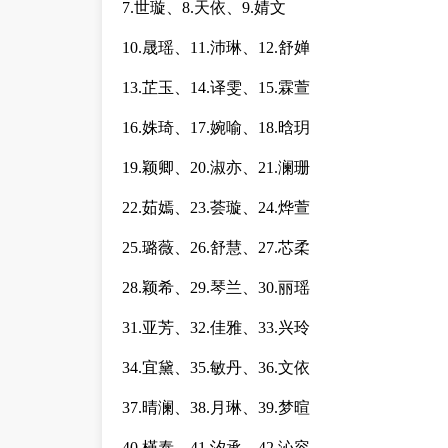
7.世璇、8.天依、9.婧文
10.晟瑶、11.沛琳、12.舒婵
13.芷玉、14.译雯、15.霖萱
16.姝琦、17.婉喻、18.晗玥
19.颖卿、20.淑亦、21.澜珊
22.茹嫣、23.荟璇、24.烨萱
25.璐薇、26.舒慧、27.芯柔
28.颖希、29.琴兰、30.丽瑶
31.亚芳、32.佳雅、33.兴玲
34.宜黛、35.敏丹、36.文依
37.晴澜、38.月琳、39.梦暄
40.槿泰、41.汐承、42.沁容