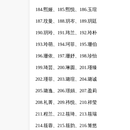
184.煕娅、185.煕悦、186.玉瑄
187.玟曼、188.玥岑、189.玥廷
190.玥玲、191.玮兰、192.玲朴
193.玲萌、194.珂菲、195.珊伯
196.珊依、197.珊妤、198.珍怡
199.琦芸、200.琳圆、201.瑾臻
202.瑾菲、203.璐瑄、204.璐诚
205.璐逸、206.璟娟、207.盈莉
208.礼菁、209.祎悦、210.祥莹
211.程兰、212.筱琦、213.筱瑞
214.筱蓉、215.筱韵、216.箐悠