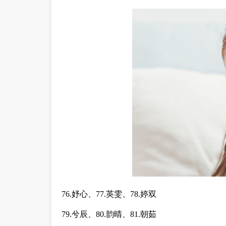
76.妤心、77.英雯、78.婷双
79.兮辰、80.韵晴、81.朝茹