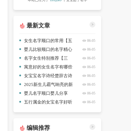
本站已经为了
193,203
个宝宝起了名字
最新文章
>
女生名字顺口的常用【五
06-05
篇】
婴儿比较顺口的名字精心
06-05
挑选【三篇】
名字女生特别推荐【三
06-05
篇】
寓意好的女生名字有哪些
06-05
分享【八篇】
女宝宝名字诗经楚辞古诗
06-05
通用【3篇】
2025新生儿霸气响亮的新
06-05
生儿名字精选名字【3篇】
婴儿名字顺口婴儿分享
06-05
【五篇】
五行属金的女宝名字好听
06-05
【三篇】
编辑推荐
>