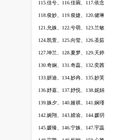
115.佳兮、116.佳琬、117.依念
118.俊妙、119.俊婕、120.健琳
121.允姝、122.兮萌、123.兰敏
124.凯萱、125.向莹、126.圣茹
127.坤兰、128.夏梦、129.天婷
130.奇娴、131.奇蕊、132.奕茜
133.妍迪、134.妙冉、135.妙芙
136.妤嘉、137.妤悦、138.妮娟
139.姝夕、140.娅祺、141.娴瑾
142.婉翔、143.婧渝、144.媛玥
145.媛臻、146.宁姝、147.宇蕊