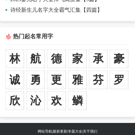
诗经新生儿名字大全霸气汇集【四篇】
热门起名常用字
林
航
德
家
承
豪
诚
勇
更
雅
芬
罗
欣
沁
欢
鳞
网站导航
|
最新更新
|
专题大全
|
关于我们