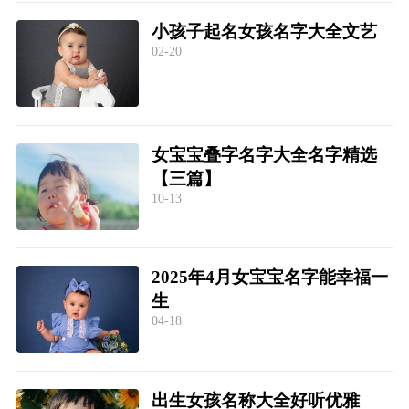
小孩子起名女孩名字大全文艺
02-20
女宝宝叠字名字大全名字精选
【三篇】
10-13
2025年4月女宝宝名字能幸福一
生
04-18
出生女孩名称大全好听优雅