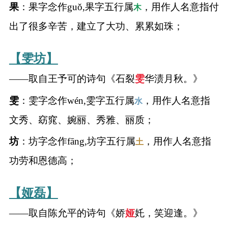
典
果
：果字念作guǒ,果字五行属
，用作人名意指付
木
出了很多辛苦，建立了大功、累累如珠；
【雯坊】
——取自王予可的诗句《石裂
雯
华渍月秋。》
宝
名
生
大
宝
字
辰
师
取
打
起
起
雯
：雯字念作wén,雯字五行属
，用作人名意指
水
名
分
名
名
文秀、窈窕、婉丽、秀雅、丽质；
坊
：坊字念作fāng,坊字五行属
，用作人名意指
土
功劳和恩德高；
【娅磊】
——取自陈允平的诗句《娇
娅
奼，笑迎逢。》