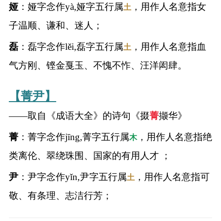
娅
：娅字念作yà,娅字五行属
，用作人名意指女
土
子温顺、谦和、迷人；
磊
：磊字念作lěi,磊字五行属
，用作人名意指血
土
气方刚、铿金戛玉、不愧不怍、汪洋闳肆。
【菁尹】
——取自《成语大全》的诗句《掇
菁
撷华》
菁
：菁字念作jīng,菁字五行属
，用作人名意指绝
木
类离伦、翠绕珠围、国家的有用人才 ；
尹
：尹字念作yǐn,尹字五行属
，用作人名意指可
土
敬、有条理、志洁行芳；