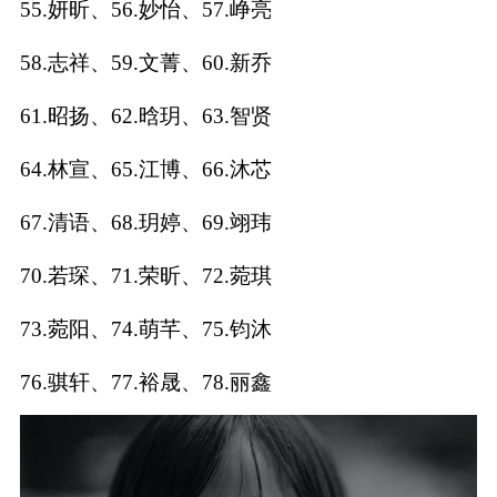
55.妍昕、56.妙怡、57.峥亮
典
58.志祥、59.文菁、60.新乔
61.昭扬、62.晗玥、63.智贤
64.林宣、65.江博、66.沐芯
宝
名
生
大
宝
字
辰
师
取
打
起
起
67.清语、68.玥婷、69.翊玮
名
分
名
名
70.若琛、71.荣昕、72.菀琪
73.菀阳、74.萌芊、75.钧沐
76.骐轩、77.裕晟、78.丽鑫