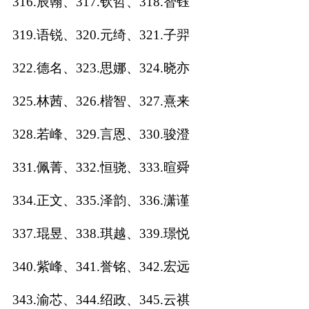
316.辰翰、317.钦哲、318.智钰
319.语锐、320.元绮、321.子羿
322.德名、323.思娜、324.晓亦
325.林茜、326.楷智、327.熹来
328.若峰、329.言恩、330.骏澄
331.佩菁、332.恒骁、333.暄舜
334.正文、335.泽韵、336.潇谨
337.琨昱、338.琪越、339.璟悦
340.紫峰、341.誉铭、342.宏远
343.渝芯、344.绍政、345.云祺