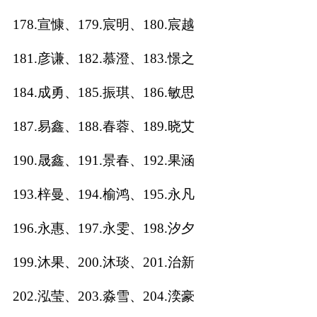
178.宣慷、179.宸明、180.宸越
181.彦谦、182.慕澄、183.憬之
184.成勇、185.振琪、186.敏思
187.易鑫、188.春蓉、189.晓艾
190.晟鑫、191.景春、192.果涵
193.梓曼、194.榆鸿、195.永凡
196.永惠、197.永雯、198.汐夕
199.沐果、200.沐琰、201.治新
202.泓莹、203.淼雪、204.湙豪