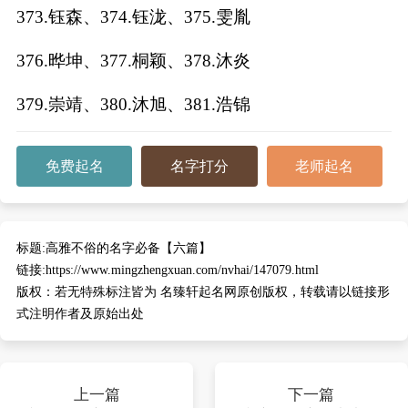
373.钰森、374.钰泷、375.雯胤
376.晔坤、377.桐颖、378.沐炎
379.崇靖、380.沐旭、381.浩锦
免费起名
名字打分
老师起名
标题:
高雅不俗的名字必备【六篇】
链接:
https://www.mingzhengxuan.com/nvhai/147079.html
版权：
若无特殊标注皆为 名臻轩起名网原创版权，转载请以链接形
式注明作者及原始出处
上一篇
下一篇