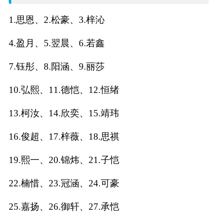
名
1.思恩、2.松豪、3.梓沁
字
4.盈月、5.翌晨、6.若鑫
打
7.钰彤、8.阳涵、9.丽莎
分
10.弘熙、11.德恺、12.恒绪
13.柯汝、14.欣奕、15.靖玮
男孩名字打分
16.俊超、17.梓薇、18.思祺
女孩名字打分
19.熙一、20.锦炜、21.子恺
生
22.楠惜、23.冠涵、24.可豪
肖
25.嘉扬、26.御轩、27.承恺
起