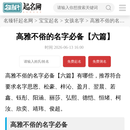
首
名臻轩起名网
>
宝宝起名
>
女孩名字
>
高雅不俗的名字必备,六篇
页
高雅不俗的名字必备【六篇】
宝
时间:2026-06-13 16:00
宝
免费起名
免费测名
起
高雅不俗的名字必备【六篇】有哪些，推荐符合
名
要求名字思恩、松豪、梓沁、盈月、翌晨、若
鑫、钰彤、阳涵、丽莎、弘熙、德恺、恒绪、柯
男孩名字
汝、欣奕、靖玮、俊超。
女孩名字
高雅不俗的名字必备