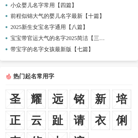
小众婴儿名字常用【四篇】
前程似锦大气的婴儿名字最新【十篇】
2025新生女宝名字通用【八篇】
宝宝带官运大气的名字2025简洁【三篇】
带宝字的名字女孩最新版【七篇】
热门起名常用字
圣
耀
远
铭
新
培
正
云
趾
请
衣
俐