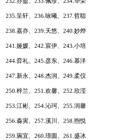
232.亦盈、233.佩珍、234.华荣
235.呈轩、236.咏曦、237.哲聪
238.嘉亦、239.天悠、240.妙烨
241.娅媛、242.宸伊、243.小培
244.弈礼、245.彦东、246.慕洋
247.新永、248.杰润、249.柔仪
250.梓兰、251.欢馨、252.欣滢
253.江彬、254.沁珂、255.润馨
256.淼寅、257.溪川、258.煦悦
259.琬宜、260.璟圆、261.盛冰