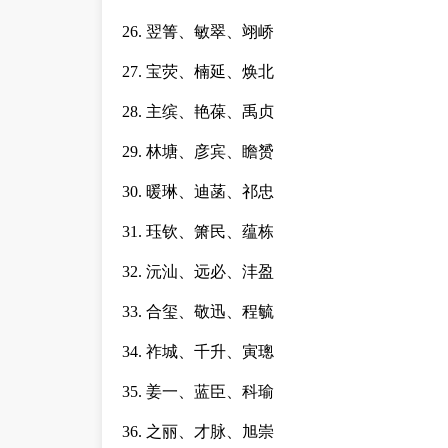
26. 翌箐、敏翠、翊峤
27. 宝荧、楠延、焕北
28. 主缤、艳葆、禹贞
29. 林塘、彦宾、瞻赟
30. 暖琳、迪菡、祁忠
31. 珏钦、箫民、蕴栋
32. 沅汕、远必、沣盈
33. 合玺、敬迅、程毓
34. 祚城、千升、寅璁
35. 姜一、蓝臣、科瑜
36. 之丽、才脉、旭崇