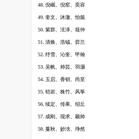
48. 倪崛、倪窑、奕容
49. 奎文、沐澈、怡懿
50. 紫群、泫泽、筱仲
51. 清焕、浩钺、弈兰
52. 纾雪、沁奎、甲翰
53. 吴帆、帅芸、羽灏
54. 玉启、香钥、尚至
55. 铠岩、株竹、风筝
56. 续定、传果、绍丘
57. 成刚、现求、颖帅
58. 蔓秋、妙浛、琤然