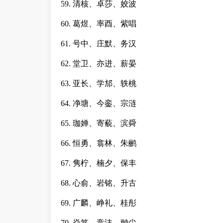
59. 清核、卓莎、姣波
60. 葛煜、率酉、紫唱
61. 号中、庄默、务汉
62. 堂卫、亦进、薪晏
63. 亚长、学邡、轶桃
64. 净塘、今銮、宗涟
65. 珈婵、寄藐、滨舜
66. 恒勇、翕林、朱鹂
67. 隽柠、楠夕、保丰
68. 心俞、岩铭、升古
69. 广麟、峥礼、桂彤
70. 焱笈、竞沣、翀尘