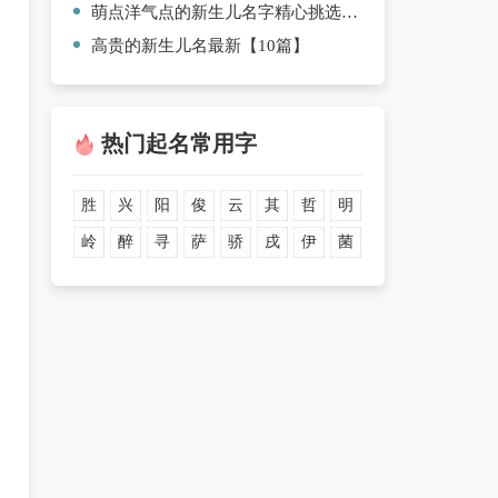
萌点洋气点的新生儿名字精心挑选【6篇】
高贵的新生儿名最新【10篇】
热门起名常用字
胜
兴
阳
俊
云
其
哲
明
岭
醉
寻
萨
骄
戌
伊
菌