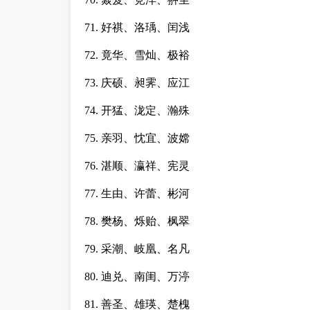
71. 好祺、洛瑀、闰浅
72. 竟华、雪灿、极裕
73. 庆硕、昶霁、应江
74. 开猛、泷定、瀚殊
75. 亲羽、忱宜、波嫦
76. 湛顺、瀛祥、宪灵
77. 生由、许蕾、彬河
78. 樊杨、烁贻、枫翠
79. 采潮、岐凰、名凡
80. 迪兑、南闺、万渟
81. 善圣、雄瑛、楚槐