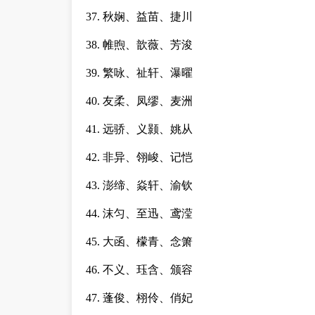
37. 秋娴、益苗、捷川
38. 帷煦、歆薇、芳浚
39. 繁咏、祉轩、瀑曜
40. 友柔、凤缪、麦洲
41. 远骄、义颢、姚从
42. 非异、翎峻、记恺
43. 澎缔、焱轩、渝钦
44. 沫匀、至迅、鸢滢
45. 大函、檬青、念箫
46. 不义、珏含、颁容
47. 蓬俊、栩伶、俏妃