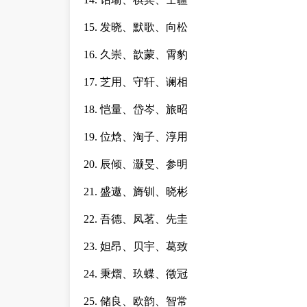
15. 发晓、默歌、向松
16. 久崇、歆蒙、霄豹
17. 芝用、守轩、谰相
18. 恺量、岱岑、旅昭
19. 位焓、淘子、淳用
20. 辰倾、灏旻、参明
21. 盛遨、旖钏、晓彬
22. 吾德、凤茗、先圭
23. 妲昂、贝宇、葛致
24. 秉熠、玖蝶、徵冠
25. 储良、欧韵、智常