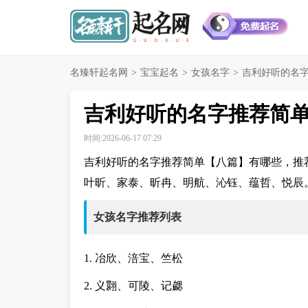
名臻轩起名网
>
宝宝起名
>
女孩名字
>
吉利好听的名字
吉利好听的名字推荐简
时间:2026-06-17 07:29
吉利好听的名字推荐简单【八篇】有哪些，推
叶昕、家泰、昕冉、明航、沁钰、蕴哲、悦辰
女孩名字推荐列表
1. 冶欣、涪宝、竺松
2. 义翾、可陵、记勰