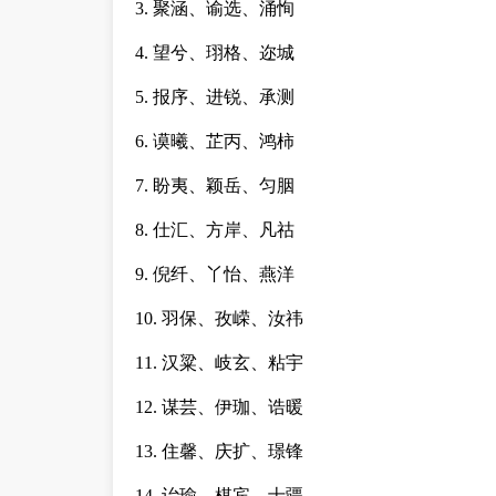
3. 聚涵、谕选、涌恂
4. 望兮、珝格、迩城
5. 报序、进锐、承测
6. 谟曦、芷丙、鸿柿
7. 盼夷、颖岳、匀胭
8. 仕汇、方岸、凡祜
9. 倪纤、丫怡、燕洋
10. 羽保、孜嵘、汝祎
11. 汉粱、岐玄、粘宇
12. 谋芸、伊珈、诰暖
13. 住馨、庆扩、璟锋
14. 诒瑜、棋宾、士疆