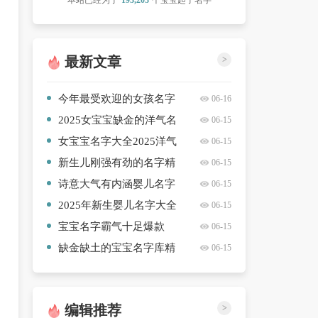
本站已经为了
193,203
个宝宝起了名字
最新文章
>
今年最受欢迎的女孩名字
06-16
精心挑选【四篇】
2025女宝宝缺金的洋气名
06-15
字合集【5篇】
女宝宝名字大全2025洋气
06-15
女宝宝推荐【五篇】
新生儿刚强有劲的名字精
06-15
选精选合集【10篇】
诗意大气有内涵婴儿名字
06-15
精心挑选【10篇】
2025年新生婴儿名字大全
06-15
高质量【九篇】
宝宝名字霸气十足爆款
06-15
【六篇】
缺金缺土的宝宝名字库精
06-15
选合集【8篇】
编辑推荐
>