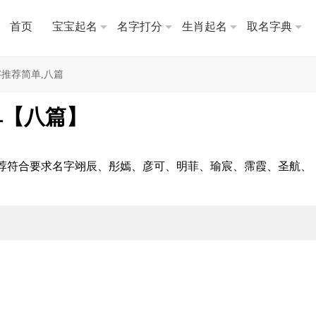
首页
宝宝起名
名字打分
生肖起名
取名字典
推荐简单,八篇
单【八篇】
荐符合要求名字翊辰、彤嫣、彦可、明菲、瑜宸、霈霞、圣航、
。