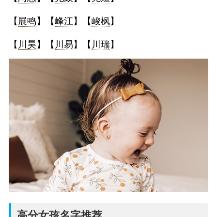
【
展鸣
】【
峰江
】【
峻枫
】
【
川昊
】【
川易
】【
川瑞
】
高分女孩名字推荐