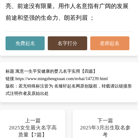
亮、前途没有限量。用作人名意指有广阔的发展
前途和坚强的生命力、朗若列眉 ；
免费起名
名字打分
老师起名
标题:
寓意一生平安健康的婴儿名字实用【四篇】
链接:
https://www.mingzhengxuan.com/nvhai/147239.html
版权：
若无特殊标注皆为 名臻轩起名网原创版权，转载请以链接形
式注明作者及原始出处
上一篇
下一篇
2025女生最火名字高
2025年3月出生取名参
质量【7篇】
考