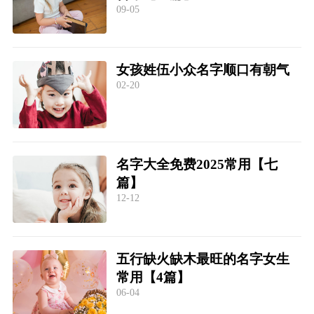
09-05
女孩姓伍小众名字顺口有朝气
02-20
名字大全免费2025常用【七
篇】
12-12
五行缺火缺木最旺的名字女生
常用【4篇】
06-04