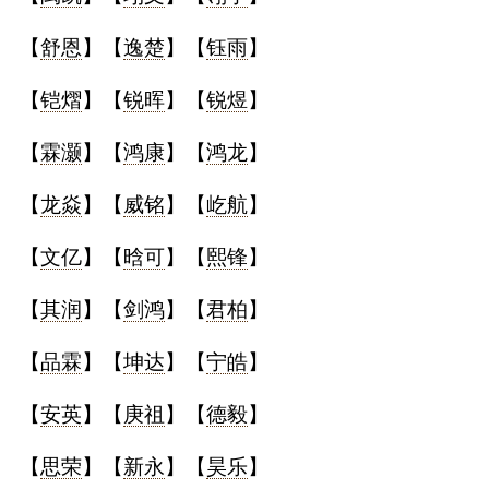
【
舒恩
】【
逸楚
】【
钰雨
】
【
铠熠
】【
锐晖
】【
锐煜
】
【
霖灏
】【
鸿康
】【
鸿龙
】
【
龙焱
】【
威铭
】【
屹航
】
【
文亿
】【
晗可
】【
熙锋
】
【
其润
】【
剑鸿
】【
君柏
】
【
品霖
】【
坤达
】【
宁皓
】
【
安英
】【
庚祖
】【
德毅
】
【
思荣
】【
新永
】【
昊乐
】