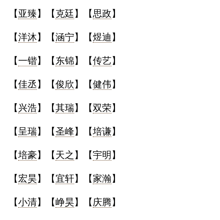
【
亚臻
】【
克廷
】【
思政
】
【
洋沐
】【
涵宁
】【
煜迪
】
【
一锴
】【
东锦
】【
传艺
】
【
佳丞
】【
俊欣
】【
健伟
】
【
兴浩
】【
其瑞
】【
双荣
】
【
呈瑞
】【
圣峰
】【
培谦
】
【
培豪
】【
天之
】【
宇明
】
【
宏昊
】【
宜轩
】【
家瀚
】
【
小清
】【
峥昊
】【
庆腾
】