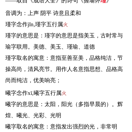
——取自《成语大全》的诗句《握瑜怀
瑾
》
音调为：上声 阴平 诗意且柔和
瑾字念作jǐn,瑾字五行属
火
瑾字的意思是：瑾字的意思是指美玉，古时常与
瑜字联用。美德、美玉、瑾瑜、道德
瑾字取名的寓意：意指至善至美，品格纯洁，节
操高尚，清风亮节。用作人名意指思想、品格高
尚而纯洁，优美响亮；
曦字念作xī,曦字五行属
火
曦字的意思是：太阳，阳光（多指早晨的）。辉
煌、曦光、光彩、光明
曦字取名的寓意：意指发出强烈的光，非常明