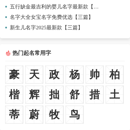
五行缺金最吉利的婴儿名字最新款【九篇】
名字大全女宝名字免费优选【三篇】
新生儿名字2025最新款【三篇】
热门起名常用字
豪
天
政
杨
帅
柏
楷
辉
拙
舒
措
土
蒂
蔚
牧
鸟