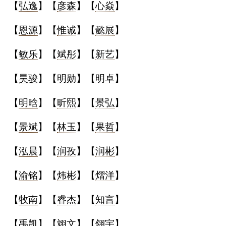
【
弘逸
】【
彦森
】【
心焱
】
【
恩源
】【
惟诚
】【
懿展
】
【
敏乐
】【
斌彤
】【
新艺
】
【
昊骏
】【
明勋
】【
明卓
】
【
明晗
】【
昕熙
】【
景弘
】
【
景斌
】【
林玉
】【
果哲
】
【
泓晨
】【
润孜
】【
润彬
】
【
渝铭
】【
炜彬
】【
熠洋
】
【
牧南
】【
睿杰
】【
知言
】
【
禹凯
】【
翊文
】【
翎宇
】