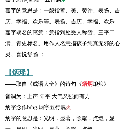
嘉字的意思是：一般指善、美、赞许、表扬、吉
庆、幸福、欢乐等。表扬、吉庆、幸福、欢乐
嘉字取名的寓意：意指到处受人称赞、三平二
满、青史标名。用作人名意指孩子纯真无邪的心
灵、喜悦舒畅 ；
【炳瑶】
——取自《成语大全》的诗句《
炳
炳
烺烺》
音调为：上声 阳平 大气又强而有力
炳字念作bǐng,炳字五行属
火
炳字的意思是：光明，显著，照耀，点燃，显