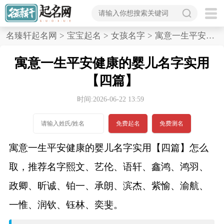
首
名臻轩起名网
>
宝宝起名
>
女孩名字
>
寓意一生平安健康的婴儿名字实用,四篇
页
寓意一生平安健康的婴儿名字实用
宝
【四篇】
宝
时间:2026-06-22 13:59
起
免费起名
免费测名
名
寓意一生平安健康的婴儿名字实用【四篇】怎么
取，推荐名字熙文、艺伦、语轩、鑫鸿、鸿羽、
男孩名字
政卿、昕诚、铂一、承朗、滨杰、紫愉、渝航、
女孩名字
一惟、润钦、钰林、奕斐。