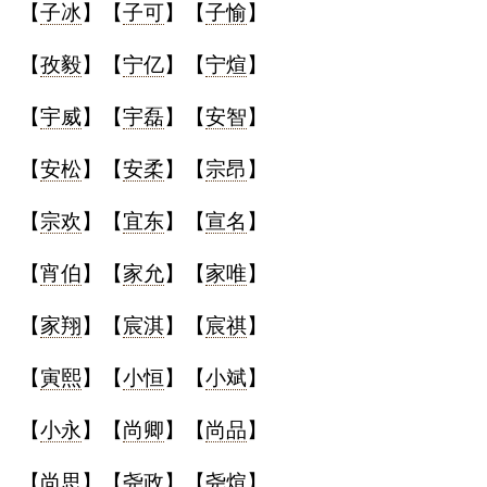
【
子冰
】【
子可
】【
子愉
】
【
孜毅
】【
宁亿
】【
宁煊
】
【
宇威
】【
宇磊
】【
安智
】
【
安松
】【
安柔
】【
宗昂
】
【
宗欢
】【
宜东
】【
宣名
】
【
宵伯
】【
家允
】【
家唯
】
【
家翔
】【
宸淇
】【
宸祺
】
【
寅熙
】【
小恒
】【
小斌
】
【
小永
】【
尚卿
】【
尚品
】
【
尚思
】【
尧政
】【
尧煊
】