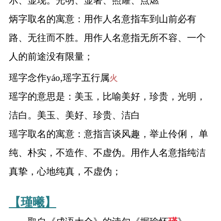
示、显现。光明、显著、照耀、点燃
炳字取名的寓意：用作人名意指车到山前必有
路、无往而不胜。用作人名意指无所不容、一个
人的前途没有限量；
瑶字念作yáo,瑶字五行属
火
瑶字的意思是：美玉，比喻美好，珍贵，光明，
洁白。美玉、美好、珍贵、洁白
瑶字取名的寓意：意指言谈风趣，举止伶俐， 单
纯、朴实，不造作、不虚伪。用作人名意指纯洁
真挚，心地纯真，不虚伪；
【瑾曦】