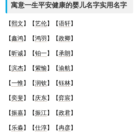
名
寓意一生平安健康的婴儿名字实用名字
字
【
熙文
】【
艺伦
】【
语轩
】
打
【
鑫鸿
】【
鸿羽
】【
政卿
】
分
【
昕诚
】【
铂一
】【
承朗
】
【
滨杰
】【
紫愉
】【
渝航
】
男孩名字打分
【
一惟
】【
润钦
】【
钰林
】
女孩名字打分
【
奕斐
】【
庆东
】【
弈宸
】
生
【
振嘉
】【
振江
】【
政君
】
肖
【
乐淼
】【
仕淳
】【
冉彦
】
起