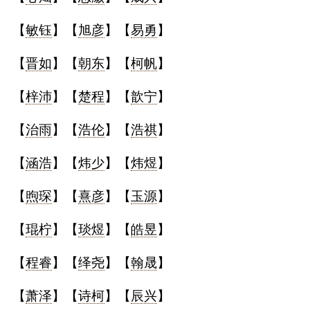
【
敏钰
】【
旭彦
】【
易勇
】
【
晋如
】【
朝东
】【
柯帆
】
【
梓沛
】【
楚程
】【
歆宁
】
【
治雨
】【
浩伦
】【
浩祺
】
【
涵浩
】【
炜少
】【
炜煜
】
【
煦琛
】【
熹彦
】【
玉源
】
【
琨柠
】【
琰煜
】【
皓昱
】
【
程睿
】【
绎尧
】【
翰晟
】
【
萧泽
】【
诗柯
】【
辰兴
】