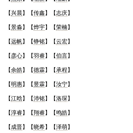
典
【
兴晨
】【
传鑫
】【
志庆
】
【
景淼
】【
烨宇
】【
荣楠
】
【
远帆
】【
铮铭
】【
云宏
】
宝
名
生
大
宝
字
辰
师
【
彦心
】【
羽睿
】【
伯言
】
取
打
起
起
名
分
名
名
【
余皓
】【
德霖
】【
承程
】
【
明惠
】【
昱霖
】【
汝宁
】
【
江晗
】【
沛铭
】【
洛琛
】
【
淳睿
】【
翔睿
】【
鸣皓
】
【
成晋
】【
晓希
】【
泽萌
】