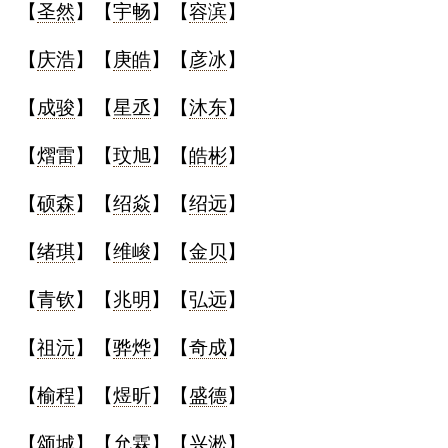
【
圣然
】【
宇畅
】【
容滨
】
【
庆浩
】【
庚皓
】【
彦冰
】
【
成骏
】【
星丞
】【
沐东
】
【
熠雷
】【
玟旭
】【
皓彬
】
【
硕森
】【
绍焱
】【
绍远
】
【
绪琪
】【
维峻
】【
金贝
】
【
青钦
】【
兆明
】【
弘远
】
【
祖沅
】【
骅烨
】【
奇成
】
【
榆程
】【
煜昕
】【
盛德
】
【
颂城
】【
允霖
】【
兴淞
】