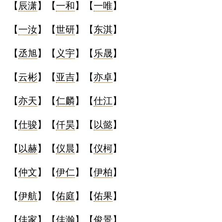
【
辰潇
】【
一和
】【
一唯
】
【
一汝
】【
世研
】【
东淇
】
【
丞旭
】【
义宇
】【
乐晟
】
【
云彬
】【
亚吉
】【
亦卓
】
【
亦天
】【
仁麟
】【
仕江
】
【
仕骏
】【
仟昊
】【
以懿
】
【
以赫
】【
仪晨
】【
仪柯
】
【
仲文
】【
伊仁
】【
伊柏
】
【
伊航
】【
佑庭
】【
佑果
】
【
佳家
】【
佳瀚
】【
俊景
】