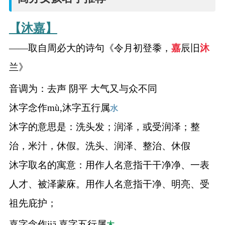
【沐嘉】
——取自周必大的诗句《令月初登黍，
嘉
辰旧
沐
兰》
音调为：去声 阴平 大气又与众不同
沐字念作mù,沐字五行属
水
沐字的意思是：洗头发；润泽，或受润泽；整
治，米汁，休假。洗头、润泽、整治、休假
沐字取名的寓意：用作人名意指干干净净、一表
人才、被泽蒙庥。用作人名意指干净、明亮、受
祖先庇护；
嘉字念作jiā,嘉字五行属
木