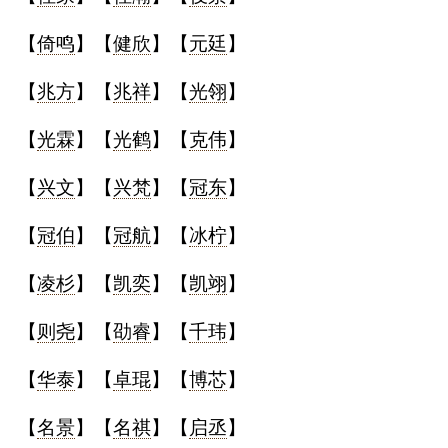
【
倚鸣
】【
健欣
】【
元廷
】
【
兆方
】【
兆祥
】【
光翎
】
【
光霖
】【
光鹤
】【
克伟
】
【
兴文
】【
兴梵
】【
冠东
】
【
冠伯
】【
冠航
】【
冰柠
】
【
凌杉
】【
凯奕
】【
凯翊
】
【
则尧
】【
劭睿
】【
千玮
】
【
华泰
】【
卓琨
】【
博芯
】
【
名景
】【
名祺
】【
启丞
】