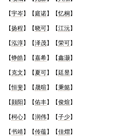
【
宇岑
】【
庭诺
】【
忆桐
】
【
扬程
】【
晓可
】【
江沅
】
【
泓淳
】【
泽茂
】【
荣可
】
【
铮皓
】【
嘉希
】【
鑫灏
】
【
克文
】【
夏可
】【
廷昱
】
【
恒斐
】【
晟暄
】【
秉懿
】
【
颢阳
】【
佑丰
】【
俊煊
】
【
柯心
】【
润伟
】【
子少
】
【
书靖
】【
传蕴
】【
佳熠
】