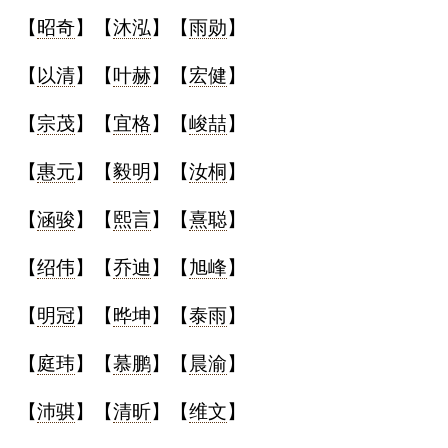
【
昭奇
】【
沐泓
】【
雨勋
】
【
以清
】【
叶赫
】【
宏健
】
【
宗茂
】【
宜格
】【
峻喆
】
【
惠元
】【
毅明
】【
汝桐
】
【
涵骏
】【
熙言
】【
熹聪
】
【
绍伟
】【
乔迪
】【
旭峰
】
【
明冠
】【
晔坤
】【
泰雨
】
【
庭玮
】【
慕鹏
】【
晨渝
】
【
沛骐
】【
清昕
】【
维文
】