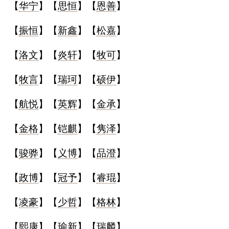
【
华宁
】【
思恒
】【
恩善
】
名
【
振恒
】【
新鑫
】【
松嘉
】
【
洛文
】【
炎轩
】【
牧可
】
蛇年起名
【
牧言
】【
瑞珂
】【
硕伊
】
龙年起名
【
航悦
】【
英辉
】【
金承
】
兔年起名
【
金格
】【
铠麒
】【
隽泽
】
虎年起名
【
骏骅
】【
义博
】【
品澄
】
取
【
政博
】【
冠予
】【
睿琨
】
名
【
凌豪
】【
少哲
】【
格林
】
字
【
熙康
】【
瑜新
】【
瑞麟
】