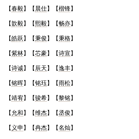
【
春毅
】【
晨仕
】【
楷锋
】
【
歆毅
】【
熙毅
】【
畅亦
】
【
皓跃
】【
秉俊
】【
秉格
】
【
紫林
】【
芯豪
】【
诗宣
】
【
诗诚
】【
辰天
】【
逸丰
】
【
铭晖
】【
铭珏
】【
雨松
】
【
靖宥
】【
骏希
】【
黎铭
】
【
允和
】【
维杰
】【
丞俊
】
【
义申
】【
冉杰
】【
名灿
】