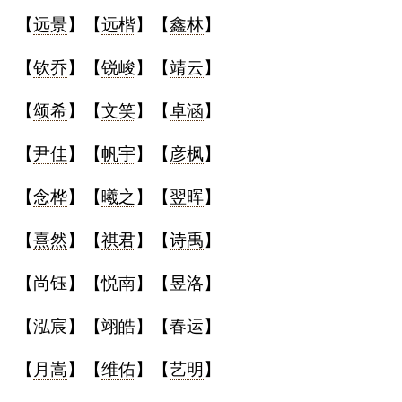
【
远景
】【
远楷
】【
鑫林
】
【
钦乔
】【
锐峻
】【
靖云
】
【
颂希
】【
文笑
】【
卓涵
】
【
尹佳
】【
帆宇
】【
彦枫
】
【
念桦
】【
曦之
】【
翌晖
】
【
熹然
】【
祺君
】【
诗禹
】
【
尚钰
】【
悦南
】【
昱洛
】
【
泓宸
】【
翊皓
】【
春运
】
【
月嵩
】【
维佑
】【
艺明
】