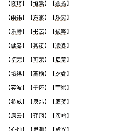
【
隆琦
】【
恒嵩
】【
鑫扬
】
【
雨锡
】【
东露
】【
乐奕
】
【
乐腾
】【
书艺
】【
俊晔
】
【
健容
】【
其诺
】【
凌淼
】
【
卓荣
】【
可荣
】【
启章
】
【
培祺
】【
堇榆
】【
夕睿
】
【
奕波
】【
子怀
】【
宇斌
】
【
希威
】【
庚炜
】【
庭贺
】
【
康云
】【
弈翔
】【
彦鸣
】
【
心灿
】【
思灏
】【
成兴
】