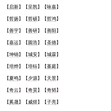
【
启新
】【
呈凯
】【
咏嘉
】
【
哲扬
】【
哲硕
】【
哲鸿
】
【
善宇
】【
善研
】【
善阳
】
【
嘉运
】【
圆浩
】【
圣德
】
【
坤锦
】【
城安
】【
城霖
】
【
培烨
】【
培钰
】【
堇庭
】
【
夏鸣
】【
夕源
】【
天景
】
【
奇云
】【
奇昊
】【
奇韬
】
【
奚晟
】【
威煜
】【
子亮
】