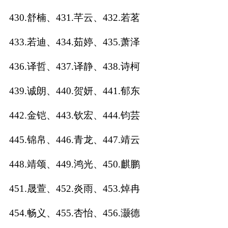
430.舒楠、431.芊云、432.若茗
433.若迪、434.茹婷、435.萧泽
436.译哲、437.译静、438.诗柯
439.诚朗、440.贺妍、441.郁东
442.金铠、443.钦宏、444.钧芸
445.锦帛、446.青龙、447.靖云
448.靖颂、449.鸿光、450.麒鹏
451.晟萱、452.炎雨、453.焯冉
454.畅义、455.杏怡、456.灏德