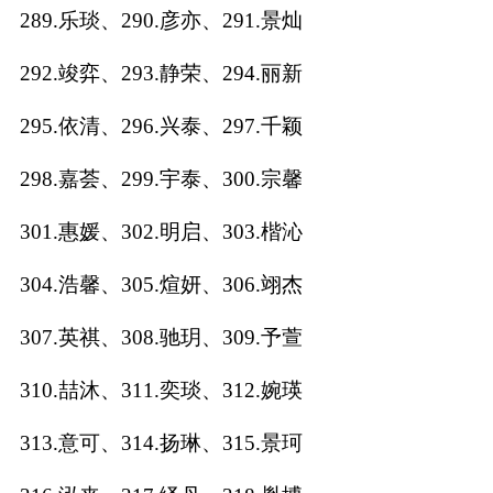
289.乐琰、290.彦亦、291.景灿
292.竣弈、293.静荣、294.丽新
295.依清、296.兴泰、297.千颖
298.嘉荟、299.宇泰、300.宗馨
301.惠媛、302.明启、303.楷沁
304.浩馨、305.煊妍、306.翊杰
307.英祺、308.驰玥、309.予萱
310.喆沐、311.奕琰、312.婉瑛
313.意可、314.扬琳、315.景珂