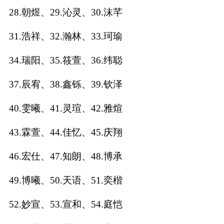
28.朝煜、29.沁灵、30.沫芊
名
31.浩祥、32.瀚林、33.珂瑜
蛇年起名
34.瑞阳、35.筱萱、36.纬聪
龙年起名
37.辰宥、38.鑫铄、39.钦泽
兔年起名
40.雯曦、41.灵瑄、42.雅煊
虎年起名
43.霖萱、44.佳忆、45.庆翔
取
46.宏仕、47.知朗、48.博承
名
49.博曦、50.天语、51.奕楷
52.妙宣、53.宣和、54.庭恺
字