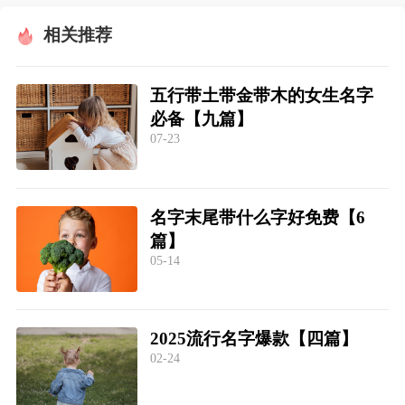
相关推荐
五行带土带金带木的女生名字
必备【九篇】
07-23
名字末尾带什么字好免费【6
篇】
05-14
2025流行名字爆款【四篇】
02-24