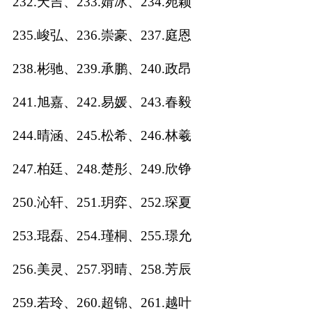
232.天吉、233.婧冰、234.宛颖
235.峻弘、236.崇豪、237.庭恩
238.彬驰、239.承鹏、240.政昂
241.旭嘉、242.易媛、243.春毅
244.晴涵、245.松希、246.林羲
247.柏廷、248.楚彤、249.欣铮
250.沁轩、251.玥弈、252.琛夏
253.琨磊、254.瑾桐、255.璟允
256.美灵、257.羽晴、258.芳辰
259.若玲、260.超锦、261.越叶