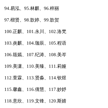
94.易泓、95.林麒、96.梓丽
97.楷贤、98.歆婷、99.歆贺
100.正麒、101.永川、102.洛梵
103.炎麒、104.珈辰、105.程语
106.筱嫣、107.纪涛、108.美岑
109.美潇、110.美臻、111.莉娅
112.萱霖、113.贤淼、114.钦煜
115.馨鑫、116.倩慧、117.妙妤
118.意欣、119.文锋、120.斯婧