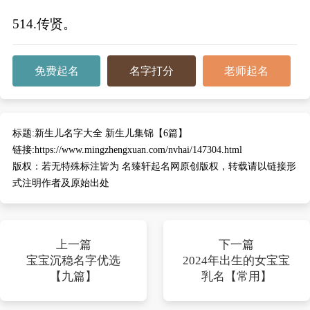
514.传贤。
免费起名
名字打分
老师起名
标题:
新生儿名字大全 新生儿集锦【6篇】
链接:
https://www.mingzhengxuan.com/nvhai/147304.html
版权：
若无特殊标注皆为 名臻轩起名网原创版权，转载请以链接形
式注明作者及原始出处
上一篇
下一篇
宝宝沉稳名字优选
2024年出生的女宝宝
【九篇】
乳名【常用】