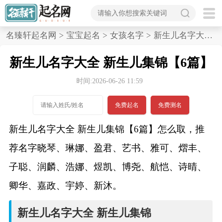
首
名臻轩起名网
>
宝宝起名
>
女孩名字
>
新生儿名字大全,新生儿集锦,6篇
页
新生儿名字大全 新生儿集锦【6篇】
宝
时间:2026-06-26 11:59
宝
免费起名
免费测名
起
新生儿名字大全 新生儿集锦【6篇】怎么取，推
名
荐名字晓琴、琳娜、盈君、艺书、雅可、熠丰、
子聪、润麟、浩娜、煜凯、博尧、航恺、诗晴、
男孩名字
卿华、嘉政、宇婷、新沐。
女孩名字
新生儿名字大全 新生儿集锦