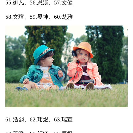
55.御凡、56.恩溪、57.文健
典
58.文瑄、59.昱坤、60.楚雅
宝
名
生
大
宝
字
辰
师
取
打
起
起
名
分
名
名
61.浩熙、62.玮煜、63.瑞宣