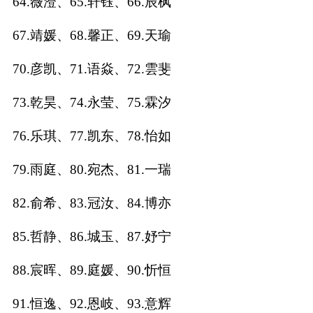
64.薇澄、65.轩钰、66.辰枫
67.靖媛、68.馨正、69.天瑜
70.彦凯、71.语焱、72.雲斐
73.乾昊、74.永莹、75.霖汐
76.乐琪、77.凯东、78.怡如
79.雨庭、80.宛杰、81.一瑞
82.俞希、83.冠汝、84.博亦
85.哲静、86.城玉、87.妤宁
88.宸晖、89.庭媛、90.忻恒
91.恒逸、92.恩岐、93.意辉