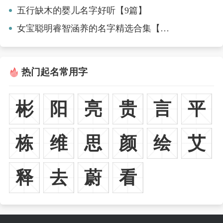
五行缺木的婴儿名字好听【9篇】
女宝聪明睿智涵养的名字精选合集【三篇】
热门起名常用字
彬
阳
亮
贵
言
平
栋
维
思
颜
绘
艾
释
去
蔚
看