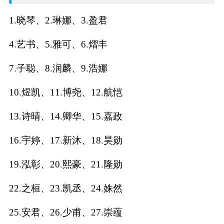
名
1.晓琴、2.琳娜、3.盈君
字
4.艺书、5.雅可、6.熠丰
打
7.子聪、8.润麟、9.浩娜
分
10.煜凯、11.博尧、12.航恺
13.诗晴、14.卿华、15.嘉政
男孩名字打分
16.宇婷、17.新沐、18.昊勋
女孩名字打分
19.泓彰、20.熙豪、21.隆勋
生
22.之桓、23.凯丞、24.姝然
肖
25.安君、26.少甫、27.崇蕴
起