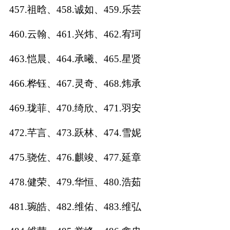
457.祖晗、458.诚如、459.乐芸
460.云翰、461.兴炜、462.宥珂
463.恺晨、464.承曦、465.星贤
466.桦钰、467.灵奇、468.炜承
469.珑菲、470.绮欣、471.羽安
472.芊言、473.跃林、474.雪妮
475.骁佐、476.麒竣、477.延章
478.健荣、479.华恒、480.浩茹
481.琬皓、482.维佑、483.维弘