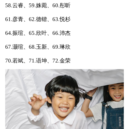
典
58.云睿、59.姝菀、60.彤昕
61.彦青、62.德锴、63.悦杉
64.振瑄、65.欣叶、66.沛杰
宝
名
生
大
67.灏瑄、68.玉新、69.琳欣
宝
字
辰
师
取
打
起
起
70.若斌、71.语坤、72.金荣
名
分
名
名