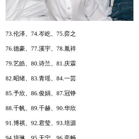
73.伦泽、74.岑屹、75.弈之
76.德豪、77.溪宇、78.胤祥
79.艺皓、80.诗兰、81.庆霖
82.昭绪、83.青瑶、84.一芸
85.予欣、86.俊娟、87.冠铮
88.千帆、89.千赫、90.华欣
91.博祺、92.君莹、93.培源
94.培琳、95.天宁、96.奕畅