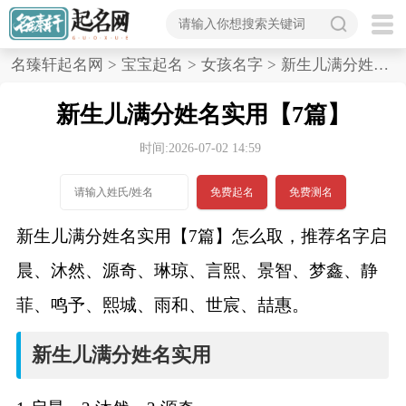
首
名臻轩起名网
>
宝宝起名
>
女孩名字
>
新生儿满分姓名实用,7篇
页
新生儿满分姓名实用【7篇】
宝
时间:2026-07-02 14:59
宝
免费起名
免费测名
起
新生儿满分姓名实用【7篇】怎么取，推荐名字启
名
晨、沐然、源奇、琳琼、言熙、景智、梦鑫、静
菲、鸣予、熙城、雨和、世宸、喆惠。
男孩名字
新生儿满分姓名实用
女孩名字