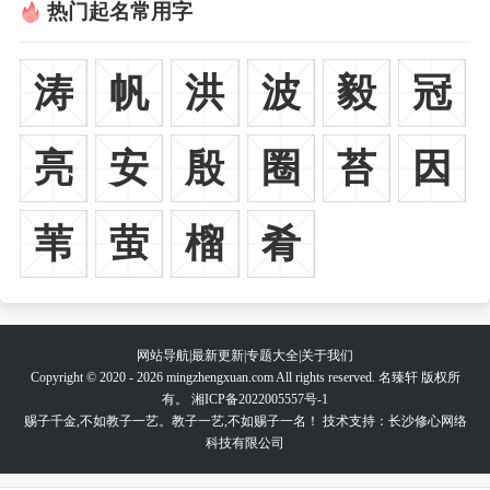
热门起名常用字
涛
帆
洪
波
毅
冠
亮
安
殷
圈
苔
因
苇
萤
榴
肴
网站导航
|
最新更新
|
专题大全
|
关于我们
Copyright © 2020 - 2026 mingzhengxuan.com All rights reserved. 名臻轩 版权所
有。
湘ICP备2022005557号-1
赐子千金,不如教子一艺。教子一艺,不如赐子一名！ 技术支持：长沙修心网络
科技有限公司