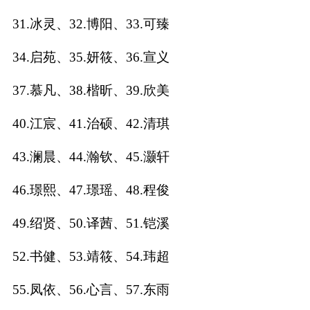
31.冰灵、32.博阳、33.可臻
名
34.启苑、35.妍筱、36.宣义
蛇年起名
37.慕凡、38.楷昕、39.欣美
龙年起名
40.江宸、41.治硕、42.清琪
兔年起名
43.澜晨、44.瀚钦、45.灏轩
虎年起名
46.璟熙、47.璟瑶、48.程俊
取
49.绍贤、50.译茜、51.铠溪
名
52.书健、53.靖筱、54.玮超
字
55.凤依、56.心言、57.东雨