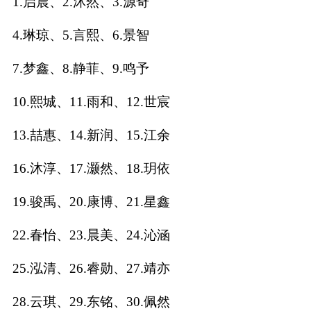
1.启晨、2.沐然、3.源奇
名
4.琳琼、5.言熙、6.景智
字
7.梦鑫、8.静菲、9.鸣予
打
10.熙城、11.雨和、12.世宸
分
13.喆惠、14.新润、15.江余
男孩名字打分
16.沐淳、17.灏然、18.玥依
女孩名字打分
19.骏禹、20.康博、21.星鑫
22.春怡、23.晨美、24.沁涵
生
25.泓清、26.睿勋、27.靖亦
肖
28.云琪、29.东铭、30.佩然
起