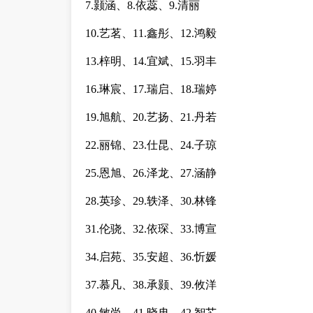
7.颢涵、8.依蕊、9.清丽
10.艺茗、11.鑫彤、12.鸿毅
13.梓明、14.宜斌、15.羽丰
16.琳宸、17.瑞启、18.瑞婷
19.旭航、20.艺扬、21.丹若
22.丽锦、23.仕昆、24.子琼
25.恩旭、26.泽龙、27.涵静
28.英珍、29.轶泽、30.林锋
31.伦骁、32.依琛、33.博宣
34.启苑、35.安超、36.忻媛
37.慕凡、38.承颢、39.攸洋
40.敏尚、41.晓冉、42.智芯