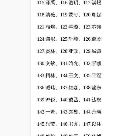
115.泽禹、116.浩玥、117.淇煜
118.清薇、119.灵玺、120.珈妮
121.相煊、122.芊璇、123.芯佩
124.谦彤、125.轩毅、126.馨柔
127.炎林、128.亚政、129.城谦
130.文钦、131.晗允、132.景煕
133.柯林、134.玉文、135.芊澄
136.诚玮、137.铂森、138.骏东
139.鸿锐、140.俊丞、141.达权
142.一希、143.东昱、144.丹瑛
145.乐莹、146.书亮、147.以沐