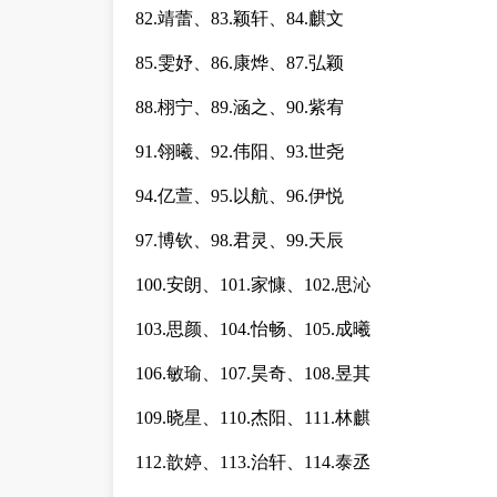
82.靖蕾、83.颖轩、84.麒文
85.雯妤、86.康烨、87.弘颖
88.栩宁、89.涵之、90.紫宥
91.翎曦、92.伟阳、93.世尧
94.亿萱、95.以航、96.伊悦
97.博钦、98.君灵、99.天辰
100.安朗、101.家慷、102.思沁
103.思颜、104.怡畅、105.成曦
106.敏瑜、107.昊奇、108.昱其
109.晓星、110.杰阳、111.林麒
112.歆婷、113.治轩、114.泰丞