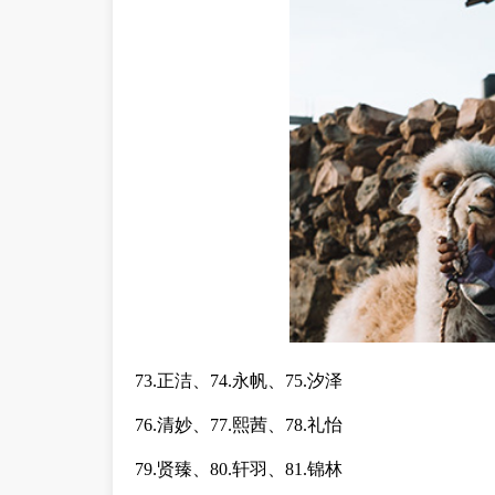
73.正洁、74.永帆、75.汐泽
76.清妙、77.熙茜、78.礼怡
79.贤臻、80.轩羽、81.锦林