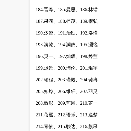
184.晋晔、185.曼思、186.林锴
187.果涵、188.梓茂、189.楷弘
190.汐娅、191.治勋、192.洛瑾
193.润乾、194.澜依、195.灏锐
196.灵一、197.灿辉、198.烨莹
199.煜景、200.玮伦、201.琨宇
202.瑞程、203.瑾毅、204.璐冉
205.知烨、206.维轩、207.羽灵
208.致彤、209.艺园、210.芷一
211.蓓熙、212.语乐、213.逸楚
214.青依、215.骏达、216.麒琛