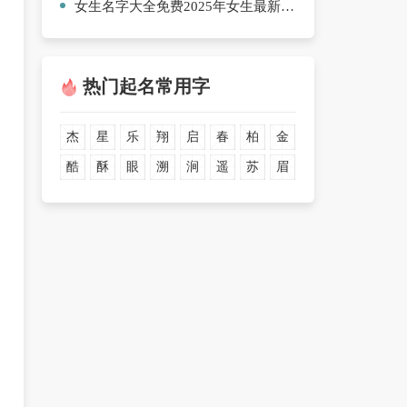
女生名字大全免费2025年女生最新【四篇】
热门起名常用字
杰
星
乐
翔
启
春
柏
金
酷
酥
眼
溯
涧
遥
苏
眉