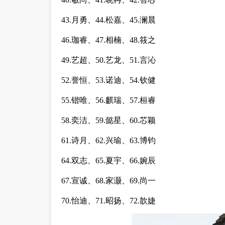
43.月勇、44.松嘉、45.澜晨
46.珈睿、47.相楠、48.筱之
49.艺超、50.艺龙、51.言沁
52.誉恒、53.诺迪、54.钦健
55.锴唯、56.麒瑞、57.桓睿
58.奕洁、59.懿星、60.芯颖
61.诗月、62.兴瑜、63.博钧
64.双志、65.夏宇、66.婉辰
67.宣诚、68.家灏、69.尚一
70.怡迪、71.昭扬、72.歆婕