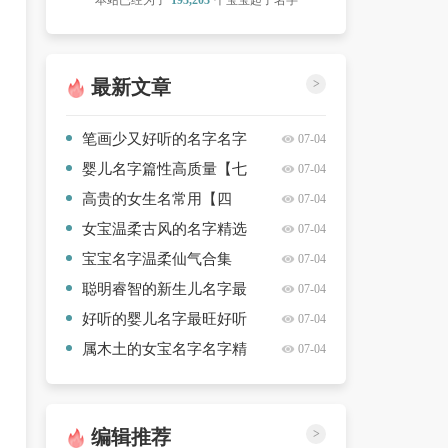
本站已经为了
193,203
个宝宝起了名字
最新文章
>
笔画少又好听的名字名字
07-04
精选【7篇】
婴儿名字篇性高质量【七
07-04
篇】
高贵的女生名常用【四
07-04
篇】
女宝温柔古风的名字精选
07-04
合集【9篇】
宝宝名字温柔仙气合集
07-04
【十篇】
聪明睿智的新生儿名字最
07-04
优【三篇】
好听的婴儿名字最旺好听
07-04
【四篇】
属木土的女宝名字名字精
07-04
选【3篇】
编辑推荐
>