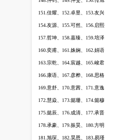
148.仲钧、149.仲雯、150.传旭
151.佳耀、152.卓昱、153.友兴
154.友源、155.可然、156.启熙
157.哲坤、158.嘉臻、159.培泽
160.奕甫、161.姝娴、162.娟语
163.宗乾、164.宸越、165.峻君
166.康语、167.彦桦、168.思格
169.意舒、170.意茜、171.意逸
172.慧焱、173.懿珊、174.懿穆
175.懿辰、176.成清、177.承晋
178.承豪、179.振昊、180.方明
181.旭琛、182.昊恩、183.易瑾