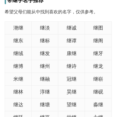
带继字名字推荐
名
希望父母们能从中找到喜欢的名字，仅供参考。
字
滟继
继淡
继诚
继图
打
继东
继标
继谭
继阁
分
继绒
继发
康继
继牙
男孩名字打分
继博
继州
继诗
继龙
女孩名字打分
米继
继融
冠继
继崭
生
继林
淳继
昊继
继砚
肖
继达
继塘
望继
淼继
起