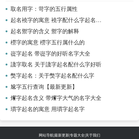
取名用字：苛字的五行属性
起名襓字的寓意 襓字配什么字起名好听
起名禦字的含义 禦字的解释
櫿字的寓意 櫿字五行属什么的
嵸字起名 带嵸字的好听名字大全
諓字取名 关于諓字起名配什么字好听
獘字起名：关于獘字起名配什么字
尮字五行查询【最新更新】
爘字起名含义 带爘字大气的名字大全
瑻字起名的寓意 用瑻字起名字
网站导航
|
最新更新
|
专题大全
|
关于我们