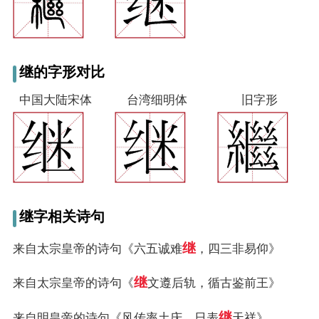
继的字形对比
中国大陆宋体
台湾细明体
旧字形
继字相关诗句
继
来自太宗皇帝的诗句《六五诚难
，四三非易仰》
继
来自太宗皇帝的诗句《
文遵后轨，循古鉴前王》
继
来自明皇帝的诗句《风传率土庆，日表
天祥》