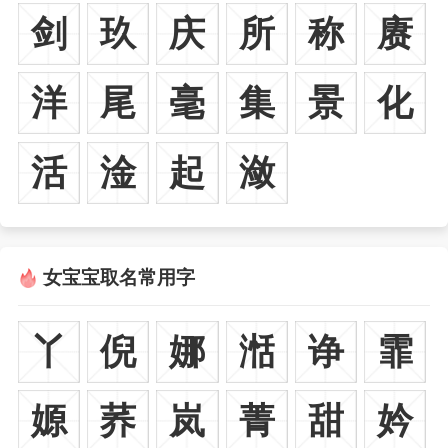
剑
玖
庆
所
称
赓
洋
尾
毫
集
景
化
活
淦
起
潋
女宝宝取名常用字
丫
倪
娜
湉
诤
霏
嫄
荞
岚
菁
甜
妗