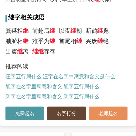
继字相关成语
箕裘相
继
前赴后
继
以夜
继
朝
断鹤
继
凫
舳舻相
继
难乎为
继
首尾相
继
兴废
继
绝
出震
继
离
继
继
存存
推荐阅读
汪字五行属什么 汪字在名字中寓意和含义是什么
舰字在名字里寓意和含义 舰字五行属什么
乘字在名字里寓意和含义 乘字五行属什么
免费起名
名字打分
老师起名