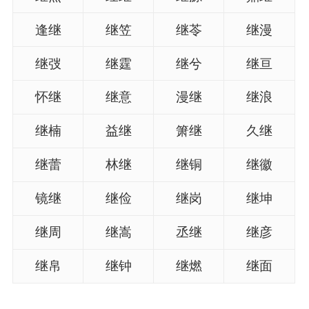
典
逢继
继笠
继苓
继漫
继弢
继霆
继兮
继亘
怀继
继意
漫继
继浪
宝
名
生
大
宝
字
辰
师
继楠
益继
箫继
久继
取
打
起
起
名
分
名
名
继蕾
林继
继铜
继徽
镜继
继俭
继岗
继坤
继周
继嵩
丞继
继彦
继帛
继钟
继燃
继面