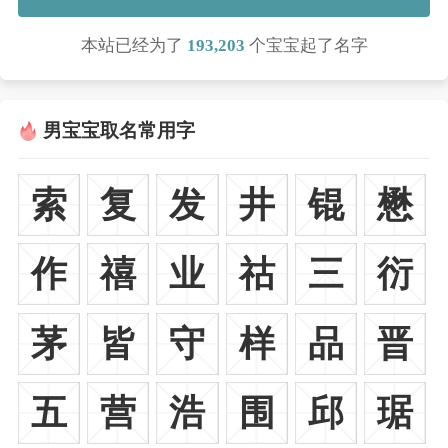
本站已经为了
193,203
个宝宝起了名字
男宝宝取名常用字
索
复
发
井
锟
懋
作
禧
业
祜
三
衍
茅
皆
守
样
品
晋
五
营
浩
围
邱
琚