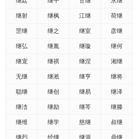
继廷
继平
甘继
永继
名
继射
继枫
江继
荷继
罡继
继之
继室
彦继
龙年起名
继弘
继胤
继璇
继何
蛇年起名
继宠
继祺
继涅
湘继
兔年起名
无继
继淞
继亨
继将
虎年起名
聪继
继创
继易
继泽
取
继浛
继励
继芩
继滕
名
继维
继学
慈继
叔继
字
继烈
经继
继源
鼎继