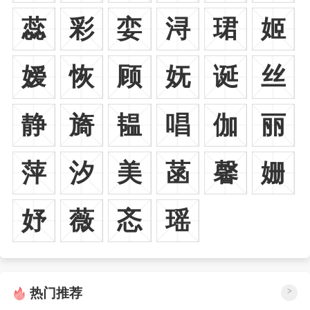
蕊
彩
娈
浔
珺
姬
嫒
恢
顾
妩
诞
丝
静
旖
韫
唱
伽
丽
萍
汐
美
菡
馨
姗
妤
薇
忞
瑶
热门推荐
>