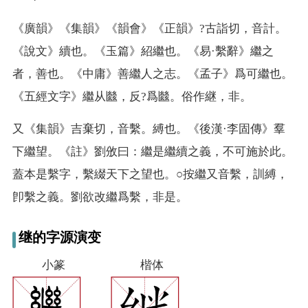
《廣韻》《集韻》《韻會》《正韻》?古詣切，音計。
《說文》續也。《玉篇》紹繼也。《易·繫辭》繼之
者，善也。《中庸》善繼人之志。《孟子》爲可繼也。
《五經文字》繼从㡭，反?爲㡭。俗作継，非。
又
《集韻》吉棄切，音繫。縛也。《後漢·李固傳》羣
下繼望。《註》劉攽曰：繼是繼續之義，不可施於此。
蓋本是繫字，繫綴天下之望也。○按繼又音繫，訓縛，
卽繫之義。劉欲改繼爲繫，非是。
继的字源演变
小篆
楷体