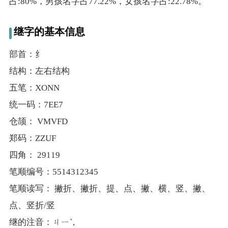
占:80%，男孩名字占77.22%，女孩名字占:22.78%。
继字的基本信息
部首：纟
结构：左右结构
五笔：XONN
统一码：7EE7
仓颉： VMVFD
郑码：ZZUF
四角： 29119
笔顺编号：5514312345
笔顺读写： 撇折、撇折、提、点、撇、横、竖、撇、
点、竖折/竖
继的注音：ㄐㄧˋ,