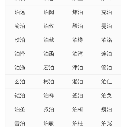
名
泊远
泊阅
炜泊
克泊
渝泊
泊攸
毅泊
雯泊
龙年起名
昳泊
泊献
泊樽
泊洺
蛇年起名
泊怿
泊函
泊湾
连泊
兔年起名
泊渔
宏泊
津泊
管泊
虎年起名
玄泊
彬泊
淞泊
泊仕
取
铠泊
泊祥
釜泊
泊奂
名
泊圣
叔泊
泊桓
巍泊
字
善泊
泊敏
泊柱
泊宽