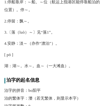
1.停船靠岸：～船。～位（航运上指港区能停靠船泊的
位置）。停～。
2.停留：飘～。
3.〔落（luò）～〕见“落1”。
4.安静：淡～（亦作“澹泊”）。
[ pō ]
湖：湖～。水～。血～（一大滩血）。
泊字的起名信息
泊字的拼音：bo阳平
泊的繁体字：濼（若无繁体，则显示本字）