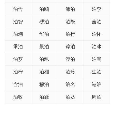
典
泊含
泊鸥
沛泊
泊李
泊智
砚泊
泊隐
茜泊
泊溯
华泊
泊行
泊怀
宝
名
生
大
宝
字
辰
师
承泊
景泊
谆泊
泊冰
取
打
起
起
名
分
名
名
泊芗
泊飒
淳泊
泊嵩
泊柠
泊棚
泊玲
生泊
含泊
穆泊
泊名
港泊
泊牧
泊跞
泊丞
周泊