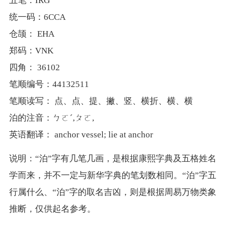
五笔：IRG
统一码：6CCA
仓颉： EHA
郑码：VNK
四角： 36102
笔顺编号：44132511
笔顺读写： 点、点、提、撇、竖、横折、横、横
泊的注音：ㄅㄛˊ,ㄆㄛ,
英语翻译： anchor vessel; lie at anchor
说明：“泊”字有几笔几画，是根据康熙字典及五格姓名
学而来，并不一定与新华字典的笔划数相同。“泊”字五
行属什么、“泊”字的取名吉凶，则是根据周易万物类象
推断，仅供起名参考。