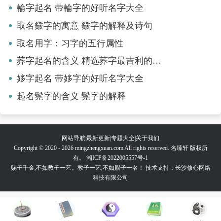
輪字起名 带輪字的好听名字大全
取名鼗字的寓意 鼗字的解释及诗句
取名用字：习字的五行属性
荞字起名的含义 精选荞字最吉利的名字
姼字起名 带姼字的好听名字大全
起名髨字的含义 髨字的解释
网站导航
|
最新更新
|
专题大全
|
关于我们
Copyright © 2020 - 2026 mingzhengxuan.com All rights reserved. 名臻轩 版权所
有。
湘ICP备2022005557号-1
赐子千金,不如教子一艺。教子一艺,不如赐子一名！ 技术支持：长沙修心网络
科技有限公司