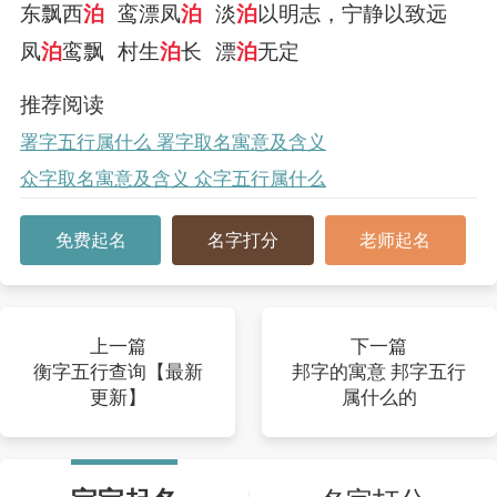
东飘西
泊
鸾漂凤
泊
淡
泊
以明志，宁静以致远
凤
泊
鸾飘
村生
泊
长
漂
泊
无定
推荐阅读
署字五行属什么 署字取名寓意及含义
众字取名寓意及含义 众字五行属什么
免费起名
名字打分
老师起名
上一篇
下一篇
衡字五行查询【最新
邦字的寓意 邦字五行
更新】
属什么的