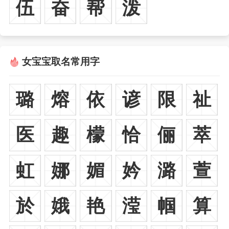
伍
奋
帮
泼
女宝宝取名常用字
璐
熔
依
谚
限
祉
医
趣
檬
恰
俪
萃
虹
娜
媚
妗
潞
萱
於
娥
艳
滢
帼
算