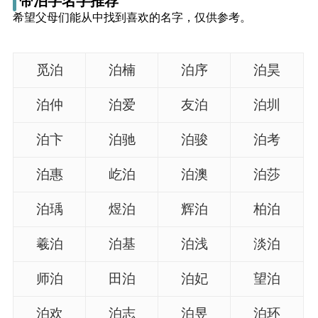
带泊字名字推荐
名
希望父母们能从中找到喜欢的名字，仅供参考。
字
觅泊
泊楠
泊序
泊昊
打
泊仲
泊爱
友泊
泊圳
分
泊卞
泊驰
泊骏
泊考
男孩名字打分
泊惠
屹泊
泊澳
泊莎
女孩名字打分
泊瑀
煜泊
辉泊
柏泊
生
羲泊
泊基
泊浅
淡泊
肖
师泊
田泊
泊妃
望泊
起
泊欢
泊志
泊昱
泊环