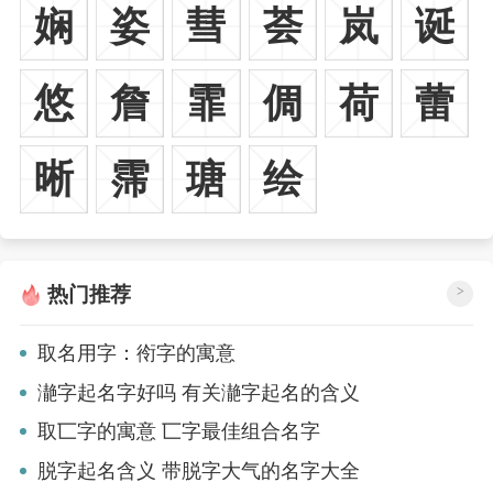
娴
姿
彗
荟
岚
诞
悠
詹
霏
倜
荷
蕾
晰
霈
瑭
绘
热门推荐
>
取名用字：衑字的寓意
濪字起名字好吗 有关濪字起名的含义
取匸字的寓意 匸字最佳组合名字
脱字起名含义 带脱字大气的名字大全