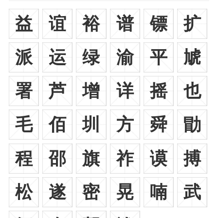
益
谊
裕
谱
镖
扩
派
运
绿
渝
平
虓
署
芦
增
详
摇
也
毛
佰
圳
方
舜
勖
程
邵
旗
祚
谟
搏
松
遂
密
晃
喃
武