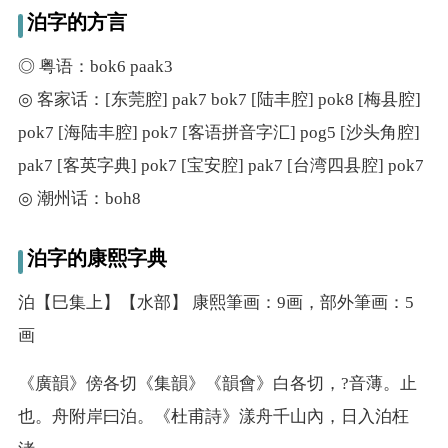
泊字的方言
◎ 粤语：bok6 paak3
◎ 客家话：[东莞腔] pak7 bok7 [陆丰腔] pok8 [梅县腔]
pok7 [海陆丰腔] pok7 [客语拼音字汇] pog5 [沙头角腔]
pak7 [客英字典] pok7 [宝安腔] pak7 [台湾四县腔] pok7
◎ 潮州话：boh8
泊字的康熙字典
泊【巳集上】【水部】 康熙筆画：9画，部外筆画：5
画
《廣韻》傍各切《集韻》《韻會》白各切，?音薄。止
也。舟附岸曰泊。《杜甫詩》漾舟千山內，日入泊枉