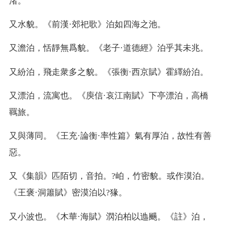
渚。
又
水貌。《前漢·郊祀歌》泊如四海之池。
又
澹泊，恬靜無爲貌。《老子·道德經》泊乎其未兆。
又
紛泊，飛走衆多之貌。《張衡·西京賦》霍繹紛泊。
又
漂泊，流寓也。《庾信·哀江南賦》下亭漂泊，高橋
羈旅。
又
與薄同。《王充·論衡·率性篇》氣有厚泊，故性有善
惡。
又
《集韻》匹陌切，音拍。?岶，竹密貌。或作漠泊。
《王褒·洞簫賦》密漠泊以?猭。
又
小波也。《木華·海賦》㴸泊柏以迆颺。《註》泊，