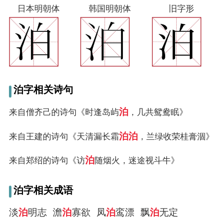
日本明朝体
韩国明朝体
旧字形
泊字相关诗句
泊
来自僧齐己的诗句《时逢岛屿
，几共鸳鸯眠》
泊
泊
来自王建的诗句《天清漏长霜
，兰绿收荣桂膏涸》
泊
来自郑绍的诗句《访
随烟火，迷途视斗牛》
泊字相关成语
淡
泊
明志
澹
泊
寡欲
凤
泊
鸾漂
飘
泊
无定