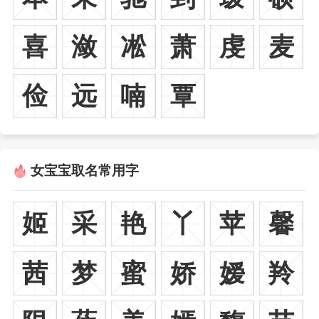
喜
潋
凇
萧
虔
麦
俭
远
喃
覃
女宝宝取名常用字
姬
采
艳
丫
苹
馨
茜
梦
蜜
娇
嫒
羚