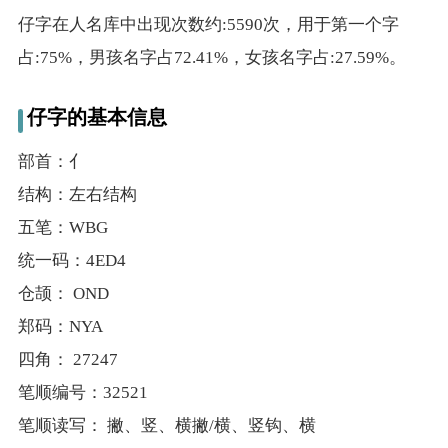
仔字在人名库中出现次数约:5590次，用于第一个字
占:75%，男孩名字占72.41%，女孩名字占:27.59%。
仔字的基本信息
部首：亻
结构：左右结构
五笔：WBG
统一码：4ED4
仓颉： OND
郑码：NYA
四角： 27247
笔顺编号：32521
笔顺读写： 撇、竖、横撇/横、竖钩、横