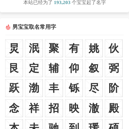
本站已经为了
193,203
个宝宝起了名字
男宝宝取名常用字
炅
泯
聚
有
姚
伙
艮
定
辅
仰
叙
弼
跃
渤
丰
铄
尽
阶
念
祥
招
映
澈
殿
本
未
驰
到
瑗
硕