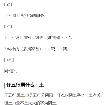
[ zī ]
〔～肩〕所担负的职务。
[ zǐ ]
1.〔～细〕周密，细致，如“办事～～”。
2.幼小的（多指家畜）：～鸡。～猪。
[ zǎi ]
同“崽”。
仔五行属什么：
土
仔五行属
土
,但是五行分阴阳，什么叫阴土字？与土有关
但土力量不是太大的字为阴土。