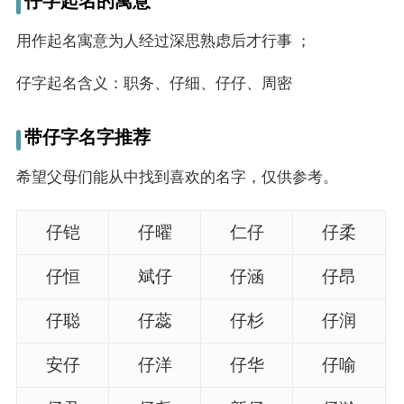
仔字起名的寓意
名
用作起名寓意为人经过深思熟虑后才行事 ；
字
仔字起名含义：职务、仔细、仔仔、周密
打
带仔字名字推荐
分
希望父母们能从中找到喜欢的名字，仅供参考。
男孩名字打分
仔铠
仔曜
仁仔
仔柔
女孩名字打分
仔恒
斌仔
仔涵
仔昂
生
仔聪
仔蕊
仔杉
仔润
肖
安仔
仔洋
仔华
仔喻
起