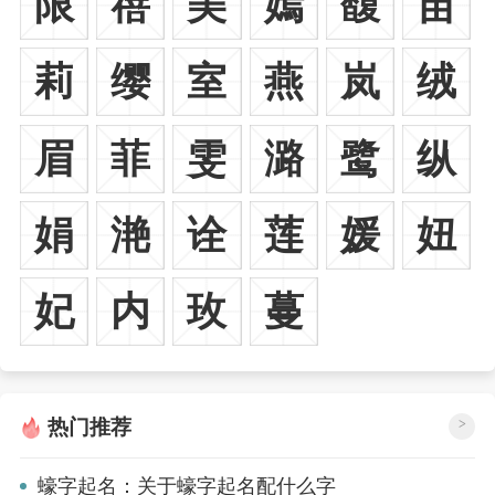
限
蓓
美
嫣
馥
苗
莉
缨
室
燕
岚
绒
眉
菲
雯
潞
鹭
纵
娟
滟
诠
莲
媛
妞
妃
内
玫
蔓
热门推荐
>
蠔字起名：关于蠔字起名配什么字