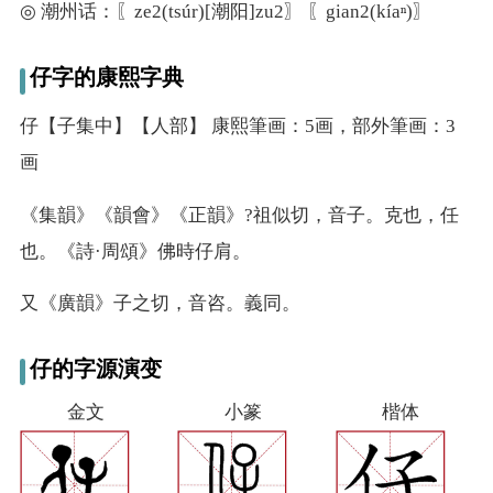
◎ 潮州话：〖ze2(tsúr)[潮阳]zu2〗 〖gian2(kíaⁿ)〗
仔字的康熙字典
仔【子集中】【人部】 康熙筆画：5画，部外筆画：3
画
《集韻》《韻會》《正韻》?祖似切，音子。克也，任
也。《詩·周頌》佛時仔肩。
又
《廣韻》子之切，音咨。義同。
仔的字源演变
金文
小篆
楷体