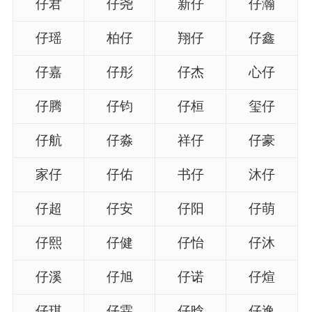
仔君
仔尧
新仔
仔瀚
名
仔瑶
柏仔
翔仔
仔鑫
仔嘉
仔彤
仔杰
心仔
龙年起名
仔腾
仔钧
仔桓
玺仔
蛇年起名
仔航
仔淼
祥仔
仔豪
兔年起名
家仔
仔佑
书仔
沐仔
虎年起名
仔超
仔安
仔阳
仔萌
取
仔熙
仔健
仔怡
仔沐
名
仔溪
仔旭
仔诺
仔煊
字
仔琪
仔霖
仔晗
仔逸