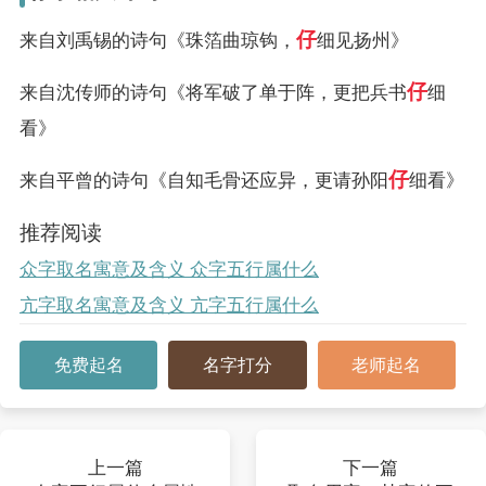
仔
来自刘禹锡的诗句《珠箔曲琼钩，
细见扬州》
仔
来自沈传师的诗句《将军破了单于阵，更把兵书
细
看》
仔
来自平曾的诗句《自知毛骨还应异，更请孙阳
细看》
推荐阅读
众字取名寓意及含义 众字五行属什么
亢字取名寓意及含义 亢字五行属什么
免费起名
名字打分
老师起名
上一篇
下一篇