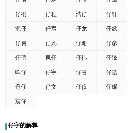
典
仔桐
仔程
浩仔
仔轩
源仔
仔宸
仔龙
仔懿
仔易
仔凡
仔珊
仔彦
宝
名
生
大
宝
字
辰
师
取
打
起
起
仔瑞
凤仔
仔祎
仔锋
名
分
名
名
晖仔
仔宇
仔睿
仔皓
丹仔
仔文
仔仪
仔耀
宸仔
仔字的解释