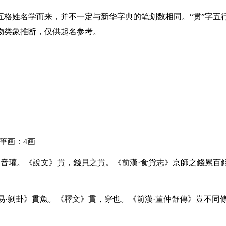
五格姓名学而来，并不一定与新华字典的笔划数相同。“贯”字五
物类象推断，仅供起名参考。
筆画：4画
，音瓘。《說文》貫，錢貝之貫。《前漢·食貨志》京師之錢累百
易·剝卦》貫魚。《釋文》貫，穿也。《前漢·董仲舒傳》豈不同