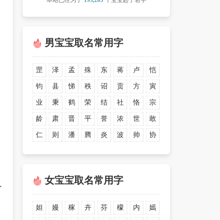
本站已经为了
193,203
个宝宝起了名字
男宝宝取名常用字
罡
泽
孟
殊
东
蒋
卢
恺
钧
县
悌
秩
诏
贡
方
寅
业
秉
鹤
荣
结
社
恪
宗
龄
肃
晋
平
誉
浓
世
敢
仁
则
潘
腾
炎
波
帅
协
女宝宝取名常用字
～
妲
嫚
稼
卉
芬
檬
内
嫣