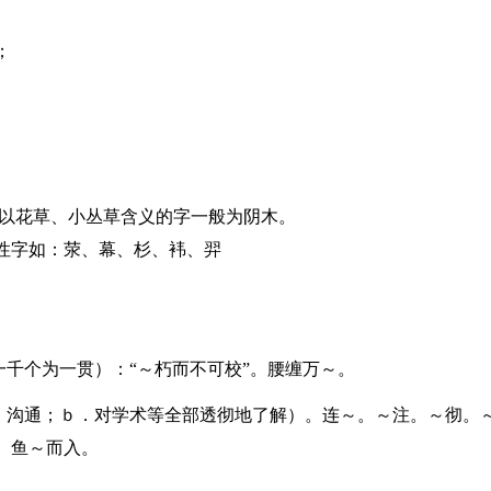
；
？以花草、小丛草含义的字一般为阴木。
性字如：荥、幕、杉、袆、羿
一千个为一贯）：“～朽而不可校”。腰缠万～。
接，沟通；ｂ．对学术等全部透彻地了解）。连～。～注。～彻。
。鱼～而入。