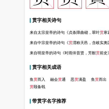
贯字相关诗句
来自太宗皇帝的诗句《贞条障曲砌，翠叶
贯
寒
来自中宗皇帝的诗句《
贯
渭称天邑，含岐实奥
来自明皇帝的诗句《时雨侔昔贤，芳猷
贯
前史
贯字相关成语
鱼
贯
而入
融会
贯
通
恶
贯
满盈
鱼
贯
而出
贯
颐备戟
带贯字名字推荐