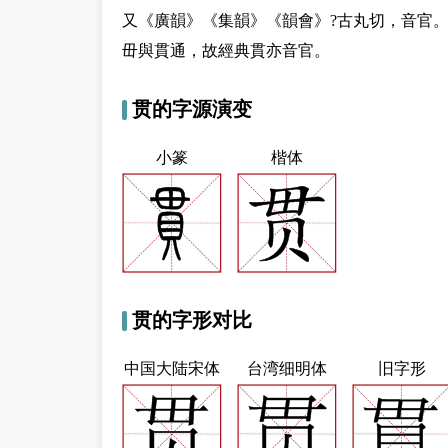
又
《廣韻》《集韻》《韻會》?古丸切，音官
毌與貫通，故經典貫亦音官。
贯的字源演变
小篆
楷体
贯的字形对比
中国大陆宋体
台湾细明体
旧字形