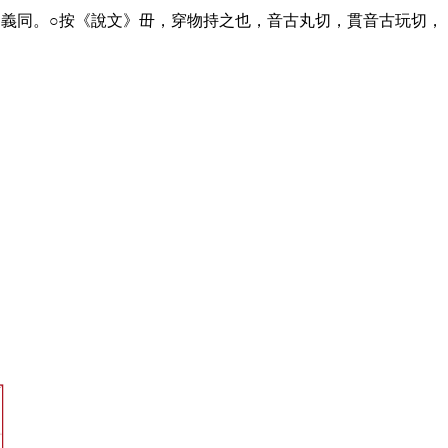
。義同。○按《說文》毌，穿物持之也，音古丸切，貫音古玩切，