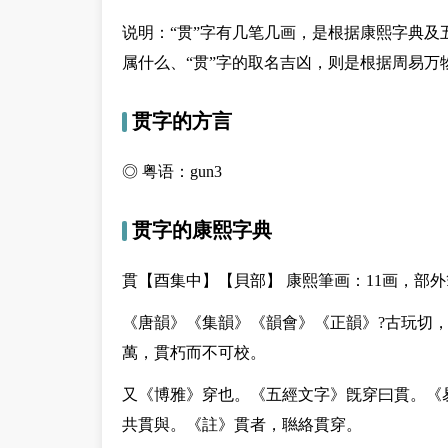
说明：“贯”字有几笔几画，是根据康熙字典及
属什么、“贯”字的取名吉凶，则是根据周易万
贯字的方言
◎ 粤语：gun3
贯字的康熙字典
貫【酉集中】【貝部】 康熙筆画：11画，部外
《唐韻》《集韻》《韻會》《正韻》?古玩切
萬，貫朽而不可校。
又
《博雅》穿也。《五經文字》旣穿曰貫。《
共貫與。《註》貫者，聮絡貫穿。