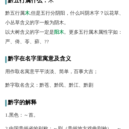
黔五行属什么：
木
名
黔五行属
木
,但是五行分阴阳，什么叫阴木字？以花草、
字
小丛草含义的字一般为阴木。
以大树含义的字一定是
阳木
。更多五行属木属性字如：
打
严、倚、苓、蘚、??
分
黔字在名字里寓意及含义
男孩名字打分
用作取名寓意平平淡淡、简单，百事大吉；
女孩名字打分
黔字取名含义：黔苍、黔民、黔江、黔剧
生
黔字的解释
肖
1.黑色：～首。
起
2.中国贵州省的别称：～剧（贵州地方戏曲剧种）。～