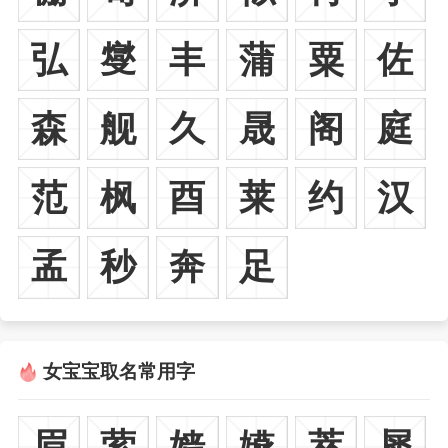
弘
燮
丰
蒲
粟
佐
森
舰
久
晟
阁
庭
范
枫
酉
莱
约
汉
孟
秒
奔
足
女宝宝取名常用字
眉
萦
嫱
嬿
萃
犀