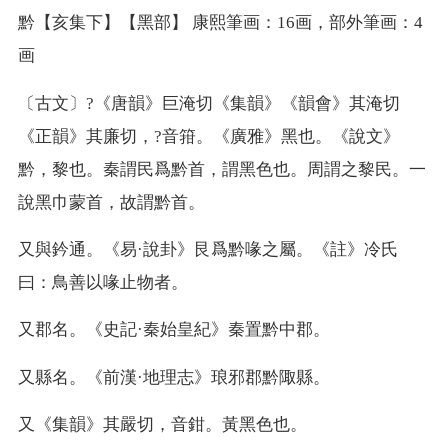
黔【亥集下】【黑部】 康熙筆画：16画，部外筆画：4
画
〔古文〕?《唐韻》巨淹切《集韻》《韻會》其淹切
《正韻》其廉切，?音箝。《廣雅》黑也。《說文》
黔，黎也。秦謂民爲黔首，謂黑色也。周謂之黎民。一
說黑巾蒙首，故謂黔首。
又
與鈐通。《易·說卦》艮爲黔喙之屬。《註》冷氏
曰：鳥善以喙止物者。
又
郡名。《史記·秦始皇紀》秦置黔中郡。
又
縣名。《前漢·地理志》琅邪郡黔陬縣。
又
《集韻》其嚴切，音鉗。黃黑色也。