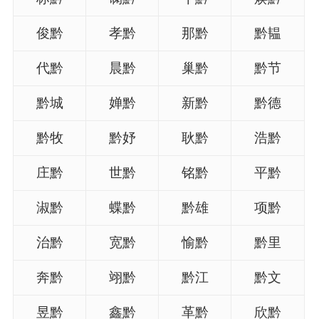
俊黔
孝黔
那黔
黔韫
代黔
晨黔
巢黔
黔节
黔城
婵黔
新黔
黔德
黔牧
黔妤
耿黔
浩黔
庄黔
世黔
铭黔
平黔
淑黔
蝶黔
黔雄
项黔
治黔
宽黔
愉黔
黔里
奔黔
翊黔
黔江
黔文
昱黔
鑫黔
革黔
欣黔