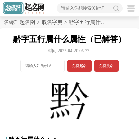
首
名臻轩起名网
>
取名字典
>
黔字五行属什么属性,已解答
页
黔字五行属什么属性（已解答）
宝
时间:2023-04-20 06:33
宝
免费起名
免费测名
起
名
男孩名字
女孩名字