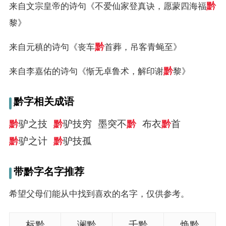
黔
来自文宗皇帝的诗句《不爱仙家登真诀，愿蒙四海福
黎》
黔
来自元稹的诗句《丧车
首葬，吊客青蝇至》
黔
来自李嘉佑的诗句《惭无卓鲁术，解印谢
黎》
黔字相关成语
黔
驴之技
黔
驴技穷
墨突不
黔
布衣
黔
首
黔
驴之计
黔
驴技孤
带黔字名字推荐
希望父母们能从中找到喜欢的名字，仅供参考。
标黔
谰黔
千黔
焕黔