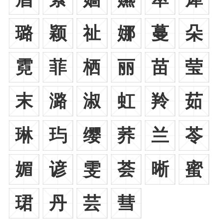
璐
颖
祉
娜
蔓
朵
霓
菲
栖
丽
苗
莹
末
潞
淑
虹
羚
茹
琳
玙
缨
荞
兰
苓
媚
谚
雯
荟
晰
蜜
珺
丹
芸
彗