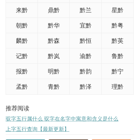
来黔
鼎黔
黔兰
星黔
朝黔
黔华
宜黔
黔粤
麟黔
黔森
黔恒
黔英
记黔
黔岚
渝黔
鲁黔
报黔
明黔
黔韵
黔宁
孟黔
青黔
黔泽
理黔
推荐阅读
驭字五行属什么 驭字在名字中寓意和含义是什么
上字五行查询【最新更新】