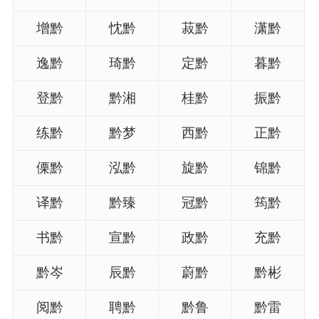
增黔
忱黔
菽黔
潇黔
逸黔
琦黔
定黔
暮黔
登黔
黔湘
桂黔
振黔
练黔
黔梦
西黔
正黔
傈黔
泓黔
旋黔
锦黔
译黔
黔臻
冠黔
筠黔
书黔
宣黔
政黔
充黔
黔岑
辰黔
蔚黔
黔彬
阅黔
聘黔
黔鲁
黔雷