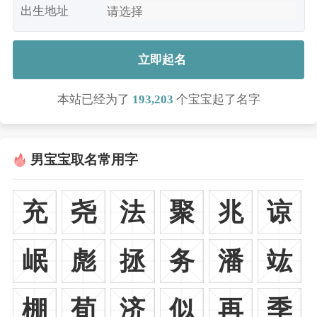
出生地址
立即起名
本站已经为了
193,203
个宝宝起了名字
男宝宝取名常用字
充
尧
法
聚
兆
谅
岷
彪
拯
务
潘
竑
棚
荀
济
似
再
季