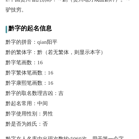
驴技穷。
名
黔字的起名信息
龙年起名
黔字的拼音：qian阳平
蛇年起名
黔的繁体字：黔（若无繁体，则显示本字）
黔字笔画数：16
兔年起名
黔字繁体笔画数：16
虎年起名
黔字康熙笔画数：16
黔字的取名数理吉凶：吉
取
黔起名常用：中间
名
黔字使用性别：男性
黔是否为姓氏：否
字
黔字在人名库中出现次数约:5060次，用于第一个字