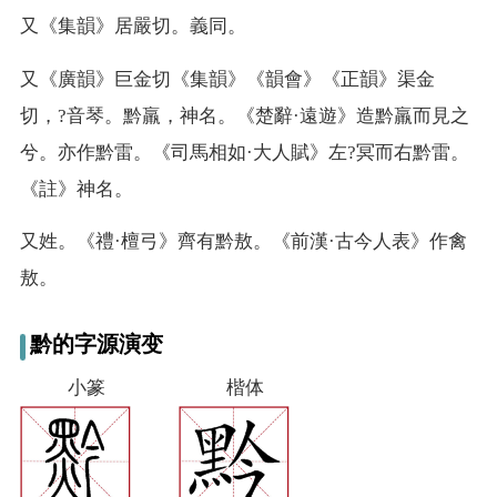
又
《集韻》居嚴切。義同。
又
《廣韻》巨金切《集韻》《韻會》《正韻》渠金
切，?音琴。黔羸，神名。《楚辭·遠遊》造黔羸而見之
兮。亦作黔雷。《司馬相如·大人賦》左?冥而右黔雷。
《註》神名。
又
姓。《禮·檀弓》齊有黔敖。《前漢·古今人表》作禽
敖。
黔的字源演变
小篆
楷体