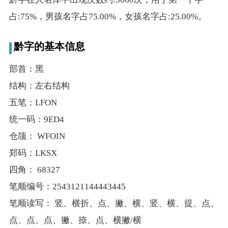
典
占:75%，男孩名字占75.00%，女孩名字占:25.00%。
黔字的基本信息
部首：黑
宝
名
生
大
结构：左右结构
宝
字
辰
师
取
打
起
起
五笔：LFON
名
分
名
名
统一码：9ED4
仓颉： WFOIN
郑码：LKSX
四角： 68327
笔顺编号：2543121144443445
笔顺读写： 竖、横折、点、撇、横、竖、横、提、点、
点、点、点、撇、捺、点、横撇/横