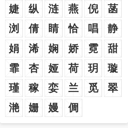
婕
纵
涟
燕
倪
菡
浏
倩
睛
恰
唱
静
娟
浠
娴
娇
霓
甜
霏
杏
娅
荷
玥
璇
瑾
稼
娈
兰
觅
翠
滟
姗
嫚
倜