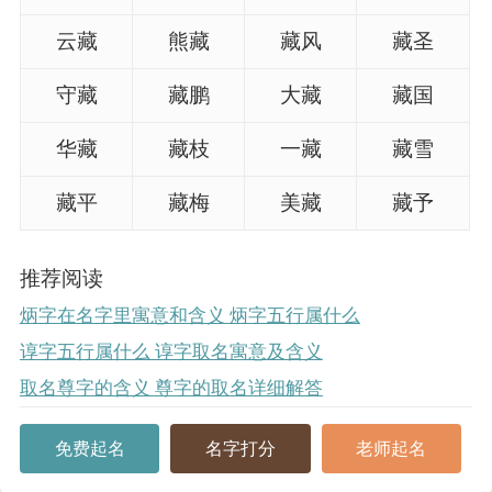
云藏
熊藏
藏风
藏圣
守藏
藏鹏
大藏
藏国
华藏
藏枝
一藏
藏雪
藏平
藏梅
美藏
藏予
推荐阅读
炳字在名字里寓意和含义 炳字五行属什么
谆字五行属什么 谆字取名寓意及含义
取名尊字的含义 尊字的取名详细解答
免费起名
名字打分
老师起名