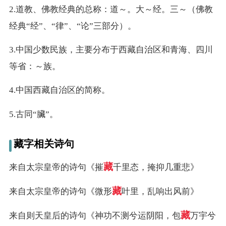
2.道教、佛教经典的总称：道～。大～经。三～（佛教
名
经典“经”、“律”、“论”三部分）。
3.中国少数民族，主要分布于西藏自治区和青海、四川
龙年起名
等省：～族。
蛇年起名
4.中国西藏自治区的简称。
兔年起名
5.古同“臟”。
虎年起名
藏字相关诗句
取
藏
来自太宗皇帝的诗句《摧
千里态，掩抑几重悲》
名
藏
来自太宗皇帝的诗句《微形
叶里，乱响出风前》
字
藏
来自则天皇后的诗句《神功不测兮运阴阳，包
万宇兮