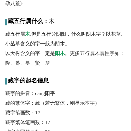
典
孕八荒》
藏五行属什么：
木
藏五行属
木
,但是五行分阴阳，什么叫阴木字？以花草、
小丛草含义的字一般为阴木。
宝
名
生
大
宝
字
辰
师
以大树含义的字一定是
阳木
。更多五行属木属性字如：
取
打
起
起
名
分
名
名
降、蓦、蔓、贤、箩
藏字的起名信息
藏字的拼音：cang阳平
藏的繁体字：藏（若无繁体，则显示本字）
藏字笔画数：17
藏字繁体笔画数：17