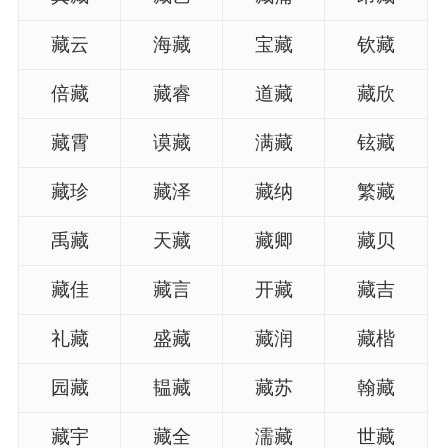
藏云
海藏
宝藏
钦藏
倍藏
藏睿
道藏
藏欣
藏霄
谟藏
满藏
铉藏
藏珍
藏泽
藏纳
繁藏
禹藏
天藏
藏卿
藏贝
藏佳
藏言
开藏
藏吉
礼藏
盛藏
藏润
藏楷
园藏
韫藏
藏苏
翰藏
藏宇
藏全
濡藏
世藏