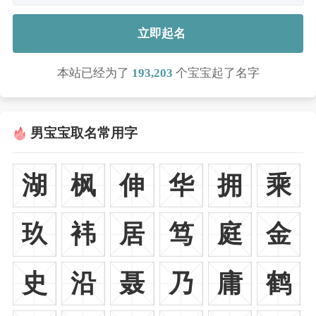
立即起名
本站已经为了
193,203
个宝宝起了名字
男宝宝取名常用字
湖
枫
伸
华
拥
乘
玖
袆
居
笃
庭
金
史
沿
聂
乃
庸
鹤