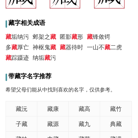
藏字相关成语
藏
垢纳污
邺架之
藏
匿影
藏
形
藏
锋敛锷
多
藏
厚亡
神枢鬼
藏
藏
器待时
一山不
藏
二虎
藏
踪蹑迹
纳垢
藏
污
带藏字名字推荐
希望父母们能从中找到喜欢的名字，仅供参考。
藏沅
藏康
藏高
藏竹
子藏
藏源
藏九
典藏