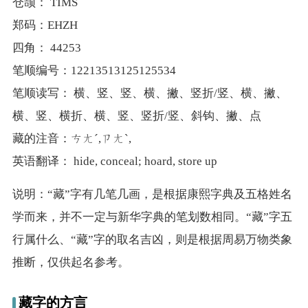
仓颉： TIMS
郑码：EHZH
四角： 44253
笔顺编号：12213513125125534
笔顺读写： 横、竖、竖、横、撇、竖折/竖、横、撇、
横、竖、横折、横、竖、竖折/竖、斜钩、撇、点
藏的注音：ㄘㄤˊ,ㄗㄤˋ,
英语翻译： hide, conceal; hoard, store up
说明：“藏”字有几笔几画，是根据康熙字典及五格姓名
学而来，并不一定与新华字典的笔划数相同。“藏”字五
行属什么、“藏”字的取名吉凶，则是根据周易万物类象
推断，仅供起名参考。
藏字的方言