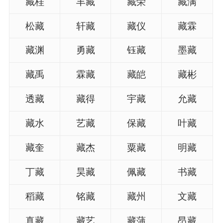
藏桂
丰藏
藏荣
藏满
松藏
轩藏
藏仪
藏霖
藏渊
勇藏
钰藏
墨藏
藏禹
霖藏
藏皑
藏彬
透藏
藏得
宇藏
允藏
藏水
艺藏
保藏
叶藏
藏奎
藏杰
粟藏
明藏
丁藏
昊藏
佩藏
书藏
稻藏
铭藏
藏州
文藏
真藏
藏艺
藏蒲
昂藏