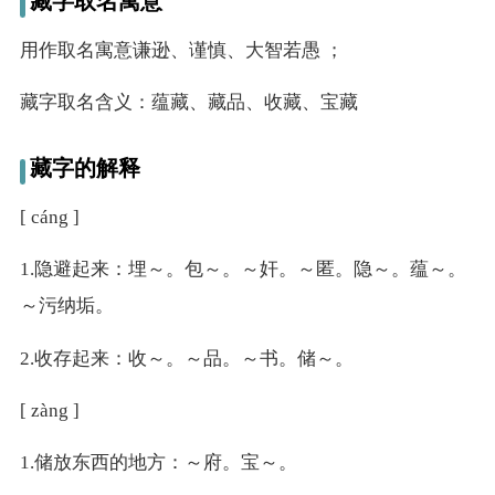
藏字取名寓意
名
用作取名寓意谦逊、谨慎、大智若愚 ；
字
藏字取名含义：蕴藏、藏品、收藏、宝藏
打
藏字的解释
分
[ cáng ]
男孩名字打分
1.隐避起来：埋～。包～。～奸。～匿。隐～。蕴～。
～污纳垢。
女孩名字打分
2.收存起来：收～。～品。～书。储～。
生
[ zàng ]
肖
1.储放东西的地方：～府。宝～。
起