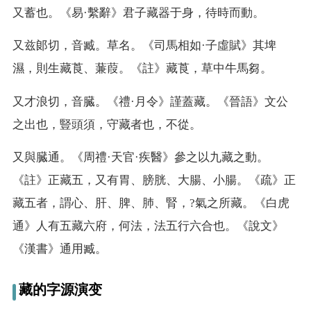
又
蓄也。《易·繫辭》君子藏器于身，待時而動。
又
兹郞切，音臧。草名。《司馬相如·子虛賦》其埤
濕，則生藏莨、蒹葭。《註》藏莨，草中牛馬芻。
又
才浪切，音臓。《禮·月令》謹蓋藏。《晉語》文公
之出也，豎頭須，守藏者也，不從。
又
與臓通。《周禮·天官·疾醫》參之以九藏之動。
《註》正藏五，又有胃、膀胱、大腸、小腸。《疏》正
藏五者，謂心、肝、脾、肺、腎，?氣之所藏。《白虎
通》人有五藏六府，何法，法五行六合也。《說文》
《漢書》通用臧。
藏的字源演变