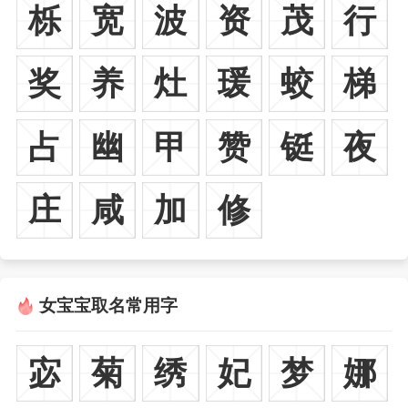
栎
宽
波
资
茂
行
奖
养
灶
瑗
蛟
梯
占
幽
甲
赞
铤
夜
庄
咸
加
修
女宝宝取名常用字
宓
菊
绣
妃
梦
娜