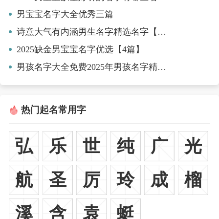
男宝宝名字大全优秀三篇
诗意大气有内涵男生名字精选名字【6篇】
2025缺金男宝宝名字优选【4篇】
男孩名字大全免费2025年男孩名字精选【5篇】
热门起名常用字
弘
乐
世
纯
广
光
航
圣
厉
玲
成
榴
溪
含
袁
蜓