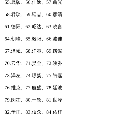
55.晟硕、56.佳逸、57.俞光
典
58.君琰、59.延喆、60.彦清
61.德阳、62.昭达、63.晓言
64.朝峰、65.毅阳、66.波佳
宝
名
生
大
宝
字
辰
师
取
打
起
起
67.泽曦、68.洋睿、69.诺懿
名
分
名
名
70.云华、71.昊金、72.映乔
73.泽左、74.璟扬、75.皓嘉
76.维克、77.航盛、78.廷波
79.闵笙、80.一钦、81.世泽
82.予正、83.仪念、84.佑梓