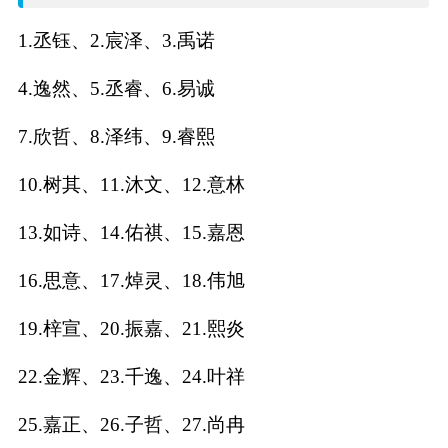
名
1.丞钰、2.宸泽、3.禹诺
字
4.逸然、5.丞睿、6.易诚
打
7.欣哲、8.泽纬、9.睿熙
分
10.树其、11.沐文、12.意林
13.如诗、14.佑祺、15.嘉恩
男孩名字打分
16.思意、17.焯灵、18.伟旭
女孩名字打分
19.梓宣、20.振嘉、21.熙炎
生
22.金辉、23.千逸、24.叶祥
肖
25.嘉正、26.子哲、27.尚冉
起