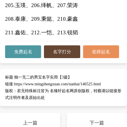
205.玉瑛、206.绎帆、207.荣涛
208.泰康、209.秉懿、210.豪鑫
211.鑫佑、212.一恺、213.锐韬
免费起名
名字打分
老师起名
标题:
独一无二的男宝名字实用【3篇】
链接:
https://www.mingzhengxuan.com/nanhai/146525.html
版权：
若无特殊标注皆为 名臻轩起名网原创版权，转载请以链接形
式注明作者及原始出处
上一篇
下一篇