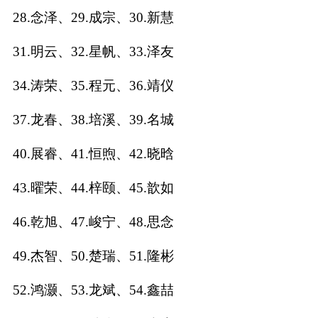
28.念泽、29.成宗、30.新慧
名
31.明云、32.星帆、33.泽友
蛇年起名
34.涛荣、35.程元、36.靖仪
龙年起名
37.龙春、38.培溪、39.名城
兔年起名
40.展睿、41.恒煦、42.晓晗
虎年起名
43.曜荣、44.梓颐、45.歆如
取
46.乾旭、47.峻宁、48.思念
名
49.杰智、50.楚瑞、51.隆彬
52.鸿灏、53.龙斌、54.鑫喆
字