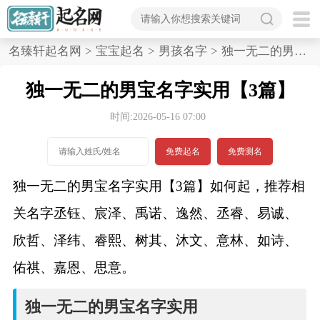
首
名臻轩起名网
>
宝宝起名
>
男孩名字
>
独一无二的男宝名字实用,3篇
页
独一无二的男宝名字实用【3篇】
宝
时间:2026-05-16 07:00
宝
免费起名
免费测名
起
独一无二的男宝名字实用【3篇】如何起，推荐相
名
关名字丞钰、宸泽、禹诺、逸然、丞睿、易诚、
欣哲、泽纬、睿熙、树其、沐文、意林、如诗、
男孩名字
佑祺、嘉恩、思意。
女孩名字
独一无二的男宝名字实用