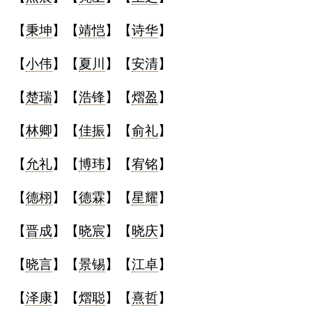
典
【
秉坤
】【
靖恺
】【
诗华
】
【
小伟
】【
夏川
】【
安清
】
【
楚瑞
】【
浩锋
】【
熠盈
】
宝
名
生
大
宝
字
辰
师
【
林卿
】【
佳振
】【
俞礼
】
取
打
起
起
名
分
名
名
【
允礼
】【
博玮
】【
宥铭
】
【
德栩
】【
德霖
】【
星耀
】
【
晋成
】【
晓宸
】【
晓庆
】
【
晓言
】【
景锡
】【
江卓
】
【
泽康
】【
熠聪
】【
熹哲
】