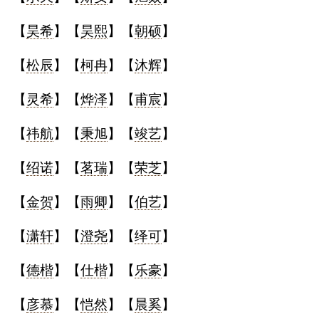
【
昊希
】【
昊熙
】【
朝硕
】
【
松辰
】【
柯冉
】【
沐辉
】
【
灵希
】【
烨泽
】【
甫宸
】
【
祎航
】【
秉旭
】【
竣艺
】
【
绍诺
】【
茗瑞
】【
荣芝
】
【
金贺
】【
雨卿
】【
伯艺
】
【
潇轩
】【
澄尧
】【
绎可
】
【
德楷
】【
仕楷
】【
乐豪
】
【
彦慕
】【
恺然
】【
晨奚
】