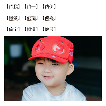
【
传鹏
】【
伯一
】【
佑伊
】
【
佩紫
】【
俊韬
】【
倚嘉
】
【
倚宁
】【
倾澄
】【
健晨
】