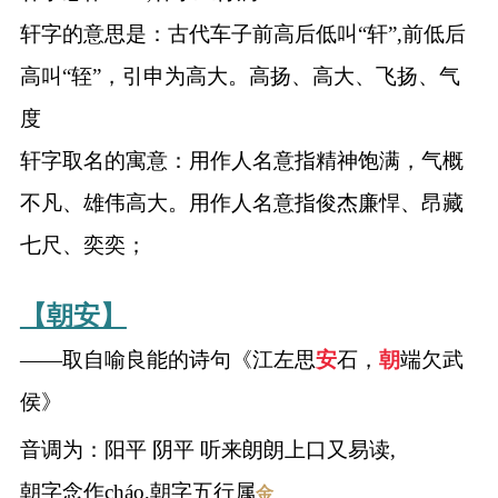
轩字的意思是：古代车子前高后低叫“轩”,前低后
高叫“轾”，引申为高大。高扬、高大、飞扬、气
度
轩字取名的寓意：用作人名意指精神饱满，气概
不凡、雄伟高大。用作人名意指俊杰廉悍、昂藏
七尺、奕奕；
【朝安】
——取自喻良能的诗句《江左思
安
石，
朝
端欠武
侯》
音调为：阳平 阴平 听来朗朗上口又易读,
朝字念作cháo,朝字五行属
金