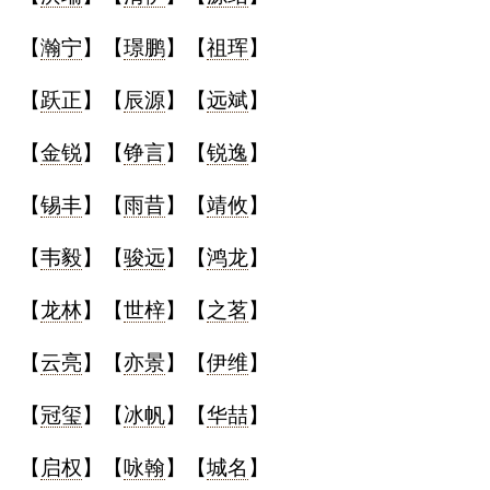
【
瀚宁
】【
璟鹏
】【
祖珲
】
【
跃正
】【
辰源
】【
远斌
】
【
金锐
】【
铮言
】【
锐逸
】
【
锡丰
】【
雨昔
】【
靖攸
】
【
韦毅
】【
骏远
】【
鸿龙
】
【
龙林
】【
世梓
】【
之茗
】
【
云亮
】【
亦景
】【
伊维
】
【
冠玺
】【
冰帆
】【
华喆
】
【
启权
】【
咏翰
】【
城名
】