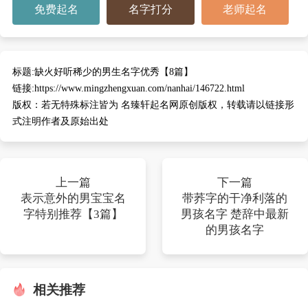
免费起名
名字打分
老师起名
标题:
缺火好听稀少的男生名字优秀【8篇】
链接:
https://www.mingzhengxuan.com/nanhai/146722.html
版权：
若无特殊标注皆为 名臻轩起名网原创版权，转载请以链接形
式注明作者及原始出处
上一篇
下一篇
表示意外的男宝宝名
带荞字的干净利落的
字特别推荐【3篇】
男孩名字 楚辞中最新
的男孩名字
相关推荐