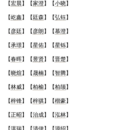
【
宏晨
】【
家澄
】【
小晓
】
【
屹鑫
】【
廷森
】【
弘钰
】
【
彦廷
】【
彦朗
】【
慕澄
】
【
承璟
】【
星佑
】【
星铄
】
【
春晖
】【
昱贤
】【
晋楚
】
【
晓煊
】【
晟楠
】【
智腾
】
【
林威
】【
柏榆
】【
柏颉
】
【
梓锋
】【
梓骐
】【
楷豪
】
【
正昭
】【
治成
】【
泓林
】
【
淇瑞
】【
清伊
】【
源绍
】