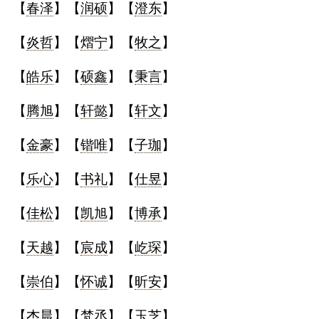
【
春泽
】【
润硕
】【
澄东
】
名
【
炎哲
】【
熠宁
】【
牧之
】
【
皓乐
】【
硕鑫
】【
秉言
】
蛇年起名
【
腾旭
】【
轩懿
】【
轩文
】
龙年起名
【
金豪
】【
锴唯
】【
子珈
】
兔年起名
【
乐心
】【
书礼
】【
仕昱
】
虎年起名
【
佳松
】【
凯旭
】【
博承
】
取
【
天越
】【
宸成
】【
屹琛
】
名
【
崇伯
】【
怀诚
】【
昕安
】
字
【
杰晨
】【
梵丞
】【
玉芝
】