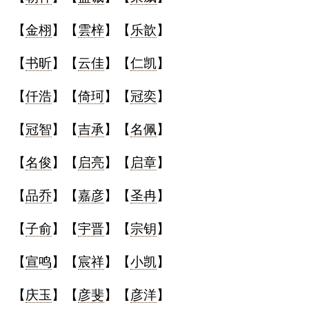
【
金栩
】【
雲梓
】【
乐歆
】
【
书昕
】【
云佳
】【
仁凯
】
【
仟浩
】【
倚珂
】【
冠奕
】
【
冠智
】【
吉承
】【
名佩
】
【
名俊
】【
启亮
】【
启章
】
【
品乔
】【
嘉彦
】【
圣冉
】
【
子俞
】【
宇晋
】【
宗钥
】
【
宣鸣
】【
宸祥
】【
小凯
】
【
庆玉
】【
彦斐
】【
彦洋
】