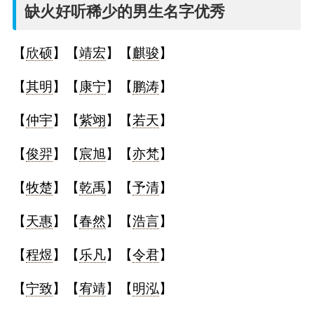
名
缺火好听稀少的男生名字优秀
字
【
欣硕
】【
靖宏
】【
麒骏
】
打
【
其明
】【
康宁
】【
鹏涛
】
分
【
仲宇
】【
紫翊
】【
若天
】
【
俊羿
】【
宸旭
】【
亦梵
】
男孩名字打分
【
牧楚
】【
乾禹
】【
予清
】
女孩名字打分
【
天惠
】【
春然
】【
浩言
】
生
【
程煜
】【
乐凡
】【
令君
】
肖
【
宁致
】【
宥靖
】【
明泓
】
起