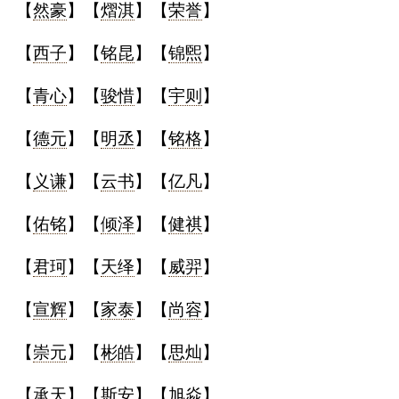
【
然豪
】【
熠淇
】【
荣誉
】
【
西子
】【
铭昆
】【
锦煕
】
【
青心
】【
骏惜
】【
宇则
】
【
德元
】【
明丞
】【
铭格
】
【
义谦
】【
云书
】【
亿凡
】
【
佑铭
】【
倾泽
】【
健祺
】
【
君珂
】【
天绎
】【
威羿
】
【
宣辉
】【
家泰
】【
尚容
】
【
崇元
】【
彬皓
】【
思灿
】
【
承天
】【
斯安
】【
旭焱
】