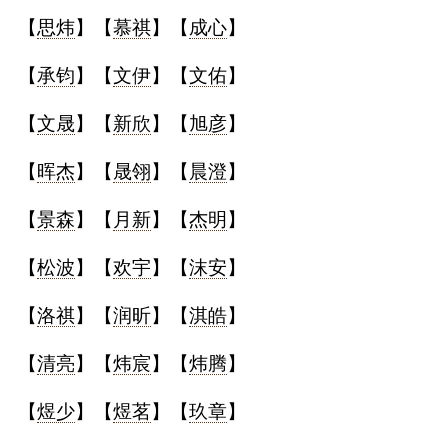
【
思炜
】【
慕祺
】【
成心
】
【
承钧
】【
文伊
】【
文佑
】
【
文晟
】【
新欣
】【
旭彦
】
【
晖杰
】【
晟翎
】【
晨澄
】
【
景森
】【
月新
】【
杰明
】
【
松波
】【
欢宇
】【
沫安
】
【
洛祺
】【
润昕
】【
淇皓
】
【
清亮
】【
炜宸
】【
炜腾
】
【
煜少
】【
煜茗
】【
玖章
】