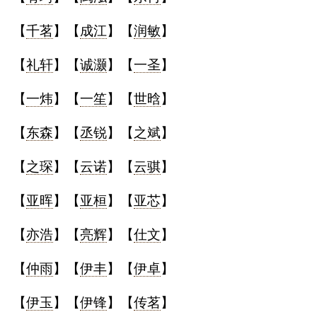
【
千茗
】【
成江
】【
润敏
】
【
礼轩
】【
诚灏
】【
一圣
】
【
一炜
】【
一笙
】【
世晗
】
【
东森
】【
丞锐
】【
之斌
】
【
之琛
】【
云诺
】【
云骐
】
【
亚晖
】【
亚桓
】【
亚芯
】
【
亦浩
】【
亮辉
】【
仕文
】
【
仲雨
】【
伊丰
】【
伊卓
】
【
伊玉
】【
伊锋
】【
传茗
】