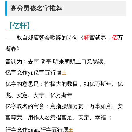
高分男孩名字推荐
【亿轩】
——取自郊庙朝会歌辞的诗句《
轩
宫就养，
亿
万
斯春》
音调为：去声 阴平 听来朗朗上口又易读,
亿字念作yì,亿字五行属
土
亿字的意思是：指极大的数目，如亿万斯年。亿
兆、安定、安宁、亿万斯年
亿字取名的寓意：意指腰缠万贯、万事如意、安
富尊荣。用作人名意指富足、安定、幸福 ；
轩字念作xuān,轩字五行属
土