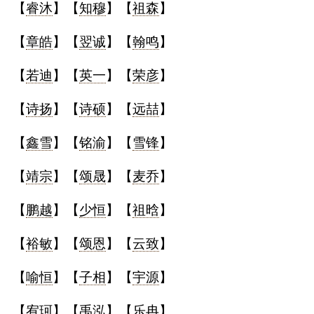
【
睿沐
】【
知穆
】【
祖森
】
【
章皓
】【
翌诚
】【
翰鸣
】
【
若迪
】【
英一
】【
荣彦
】
【
诗扬
】【
诗硕
】【
远喆
】
【
鑫雪
】【
铭渝
】【
雪锋
】
【
靖宗
】【
颂晟
】【
麦乔
】
【
鹏越
】【
少恒
】【
祖晗
】
【
裕敏
】【
颂恩
】【
云致
】
【
喻恒
】【
子相
】【
宇源
】
【
宥珂
】【
禹泓
】【
乐冉
】