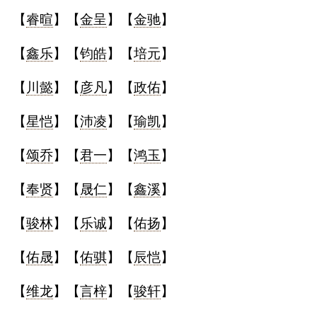
【
睿暄
】【
金呈
】【
金驰
】
【
鑫乐
】【
钧皓
】【
培元
】
【
川懿
】【
彦凡
】【
政佑
】
【
星恺
】【
沛凌
】【
瑜凯
】
【
颂乔
】【
君一
】【
鸿玉
】
【
奉贤
】【
晟仁
】【
鑫溪
】
【
骏林
】【
乐诚
】【
佑扬
】
【
佑晟
】【
佑骐
】【
辰恺
】
【
维龙
】【
言梓
】【
骏轩
】