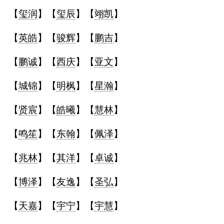
【
玺润
】【
玺辰
】【
翊凯
】
【
英皓
】【
骏辉
】【
鹏吉
】
【
鹏诚
】【
西庆
】【
亚文
】
【
城锦
】【
明枫
】【
星瀚
】
【
贤宸
】【
皓曦
】【
慧林
】
【
鸣笙
】【
东翰
】【
佩泽
】
【
兆林
】【
其洋
】【
卓诚
】
【
博泽
】【
友逸
】【
圣弘
】
【
天嘉
】【
宇宁
】【
宇慧
】