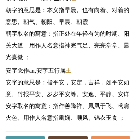
朝字的意思是：本义指早晨。也有向着、对着的
意思。朝气、朝阳、早晨、朝霞
朝字取名的寓意：指正处在年轻有为的时期、阳
关大道。用作人名意指神完气足、亮亮堂堂、晨
光熹微 ；
安字念作ān,安字五行属
土
安字的意思是：指平安，安定，吉祥，如平安如
意、竹报平安、岁岁平安等。安逸、平静、安详
安字取名的寓意：指作善降祥、凤凰于飞、鸢肩
火色。用作人名意指幽娴、顺风、锦衣玉食 ；