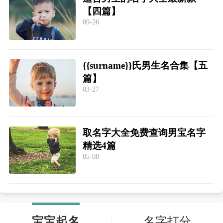
【四篇】
09-26
{{surname}}氏男生名合集【五
篇】
03-27
取名字大全免费查询男宝名字
精选4篇
05-08
宝宝起名
名字打分