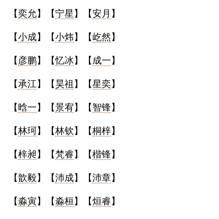
【
奕允
】【
宁星
】【
安月
】
【
小成
】【
小炜
】【
屹然
】
【
彦鹏
】【
忆冰
】【
成一
】
【
承江
】【
昊祖
】【
星奕
】
【
晗一
】【
景宥
】【
智锋
】
【
林珂
】【
林钦
】【
桐梓
】
【
梓昶
】【
梵睿
】【
楷锋
】
【
歆毅
】【
沛成
】【
沛章
】
【
淼寅
】【
淼桓
】【
烜睿
】