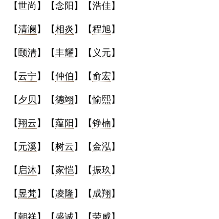
【
世尚
】【
念阳
】【
浩佳
】
【
清澜
】【
相炎
】【
程旭
】
【
颐清
】【
丰耀
】【
义元
】
【
云宁
】【
仲伯
】【
俞宏
】
【
夕贝
】【
德翊
】【
愉熙
】
【
翔云
】【
蕴阳
】【
铮楠
】
【
元溪
】【
树云
】【
金泓
】
【
启沐
】【
家恺
】【
振玖
】
【
昱梵
】【
凌隆
】【
成翔
】
【
朝祥
】【
盛诚
】【
荣威
】