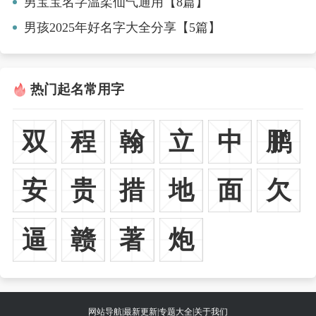
男宝宝名字温柔仙气通用【8篇】
男孩2025年好名字大全分享【5篇】
热门起名常用字
双
程
翰
立
中
鹏
安
贵
措
地
面
欠
逼
赣
著
炮
网站导航
|
最新更新
|
专题大全
|
关于我们