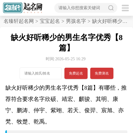
首
名臻轩起名网
>
宝宝起名
>
男孩名字
>
缺火好听稀少的男生名字优秀,8篇
页
缺火好听稀少的男生名字优秀【8
宝
篇】
宝
时间:2026-05-25 16:29
起
免费起名
免费测名
名
缺火好听稀少的男生名字优秀【8篇】有哪些，推
荐符合要求名字欣硕、靖宏、麒骏、其明、康
男孩名字
宁、鹏涛、仲宇、紫翊、若天、俊羿、宸旭、亦
女孩名字
梵、牧楚、乾禹。