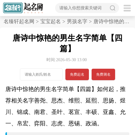
首
名臻轩起名网
>
宝宝起名
>
男孩名字
>
唐诗中惊艳的男生名字简单,四篇
页
唐诗中惊艳的男生名字简单【四
宝
篇】
宝
时间:2026-05-30 13:00
起
免费起名
免费测名
名
唐诗中惊艳的男生名字简单【四篇】如何起，推
荐相关名字善尧、思杰、维熙、延熙、思扬、煜
男孩名字
川、锦成、南君、圣叶、茗宣、丰硕、亚鑫、允
女孩名字
一、帛宏、弈阳、志虎、恩锡、政涵。