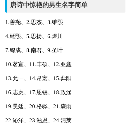
名
唐诗中惊艳的男生名字简单
字
1.善尧、2.思杰、3.维熙
打
4.延熙、5.思扬、6.煜川
分
7.锦成、8.南君、9.圣叶
10.茗宣、11.丰硕、12.亚鑫
男孩名字打分
13.允一、14.帛宏、15.弈阳
女孩名字打分
16.志虎、17.恩锡、18.政涵
生
19.昊廷、20.格骅、21.森雨
肖
22.沁洋、23.淞恩、24.清莱
起