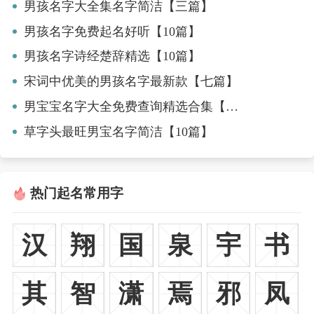
男孩名字大全集名字简洁【三篇】
男孩名字免费起名好听【10篇】
男孩名字诗经楚辞精选【10篇】
宋词中优美的男孩名字最新款【七篇】
男宝宝名字大全免费查询精选合集【5篇】
草字头最旺男宝名字简洁【10篇】
热门起名常用字
汉
翔
国
泉
宇
书
其
智
潇
焉
邪
凤