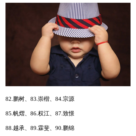
82.鹏树、83.崇楷、84.宗源
85.帆熠、86.权江、87.致憬
88.越承、89.霖斐、90.鹏锦