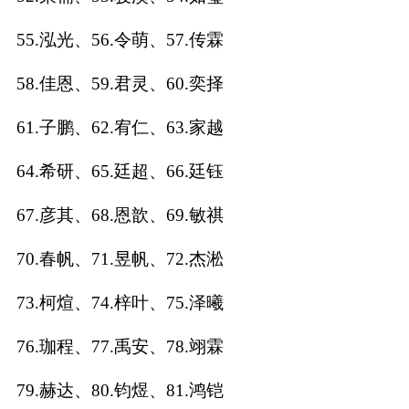
典
55.泓光、56.令萌、57.传霖
58.佳恩、59.君灵、60.奕择
61.子鹏、62.宥仁、63.家越
宝
名
生
大
宝
字
辰
师
64.希研、65.廷超、66.廷钰
取
打
起
起
名
分
名
名
67.彦其、68.恩歆、69.敏祺
70.春帆、71.昱帆、72.杰淞
73.柯煊、74.梓叶、75.泽曦
76.珈程、77.禹安、78.翊霖
79.赫达、80.钧煜、81.鸿铠