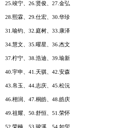
25.竣宁、26.贤俊、27.金弘
名
28.熙霖、29.仕宏、30.华珍
31.喻钧、32.庭树、33.康泽
蛇年起名
34.慧文、35.曜星、36.杰文
龙年起名
37.柠宁、38.浩迪、39.瑜新
兔年起名
40.宇申、41.天骐、42.安森
虎年起名
43.帛玉、44.志庆、45.松沅
取
46.栩润、47.桐皓、48.皓庆
名
49.祖耀、50.舒恒、51.荣怀
字
52.荣楠、53.骏溪、54.如玺