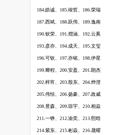
184.皓诚、185.竣哲、186.荣瑞
187.西斌、188.跃伟、189.逸南
190.钦荣、191.熠涵、192.云奚
193.彦亦、194.成天、195.文玺
196.可钦、197.亦铭、198.伊星
199.卿程、200.安盈、201.朗杰
202.梓宵、203.殷东、204.烨澄
205.伟恒、206.扬豪、207.政威
208.昱森、209.琼宇、210.相焱
211.一铮、212.渝奕、213.熙晗
214.紫东、215.彬焱、216.晟曜