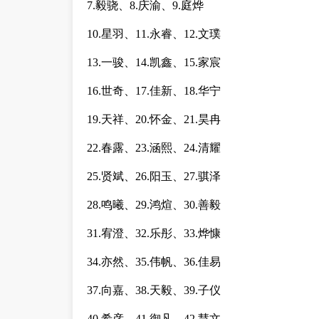
7.毅骁、8.庆渝、9.庭烨
10.星羽、11.永睿、12.文璞
13.一骏、14.凯鑫、15.家宸
16.世奇、17.佳新、18.华宁
19.天祥、20.怀金、21.昊冉
22.春露、23.涵熙、24.清耀
25.贤斌、26.阳玉、27.骐泽
28.鸣曦、29.鸿煊、30.善毅
31.宥澄、32.乐彤、33.烨慷
34.亦然、35.伟帆、36.佳易
37.向嘉、38.天毅、39.子仪
40.希彦、41.御凡、42.慧文