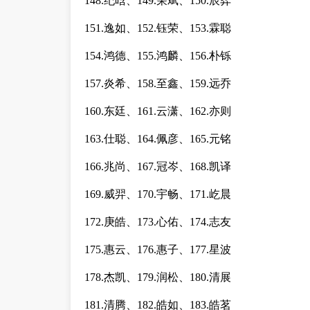
148.纪晗、149.荣斌、150.辰弈
151.逸如、152.钰荣、153.霖聪
154.鸿德、155.鸿麟、156.朴铄
157.炎希、158.至鑫、159.远乔
160.东廷、161.云潇、162.亦则
163.仕聪、164.佩彦、165.元铭
166.兆尚、167.冠岑、168.凯译
169.威羿、170.宇畅、171.屹晨
172.庚皓、173.心佑、174.志友
175.惠云、176.惠子、177.星波
178.杰凯、179.润松、180.清展
181.清腾、182.皓如、183.皓茗