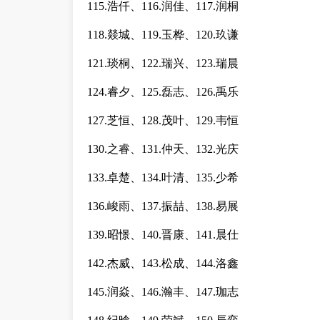
115.浩仟、116.润佳、117.润桐
118.燚城、119.玉桦、120.玖谦
121.琰桐、122.瑞兴、123.瑞晨
124.睿夕、125.磊志、126.禹乐
127.芝恒、128.茂叶、129.韦恒
130.之睿、131.仲天、132.光庆
133.卓楚、134.叶清、135.少希
136.峻雨、137.振喆、138.易展
139.昭憬、140.晋康、141.晨仕
142.杰威、143.松成、144.洛鑫
145.润焱、146.瀚丰、147.珈志