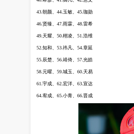
43.朝颜、44.玉敏、45.珈勋
46.贤臻、47.雨霖、48.雷希
49.天耀、50.栩凌、51.浩维
52.知和、53.祎凡、54.章延
55.辰楚、56.靖倚、57.光皓
58.元曜、59.城玉、60.天易
61.宇成、62.宏洋、63.宣达
64.宥成、65.小青、66.晋成