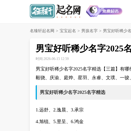
名臻轩起名网
>
宝宝起名
>
男孩名字
>
男宝好听稀少名字
男宝好听稀少名字2025
时间:2026-06-15 12:59
男宝好听稀少名字2025名字精选【三篇】有
毅骁、庆渝、庭烨、星羽、永睿、文璞、一骏
男宝好听稀少名字2025名字精选
1.远舒、2.逸晨、3.承宗
4.旭锐、5.昱呈、6.鸿金