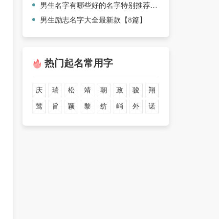
男生名字有哪些好的名字特别推荐【六篇】
男生励志名字大全最新款【8篇】
热门起名常用字
庆
瑞
松
靖
朝
政
骏
翔
莺
旨
颖
黎
纺
峭
外
诺