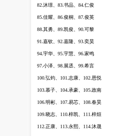
82.沐璟、83.书品、84.仁俊
85.佳耀、86.俊桐、87.俊英
88.其勇、89.凯俊、90.可黎
91.嘉钦、92.嘉隆、93.奕昊
94.宇华、95.宇慧、96.家鸣
97.小泽、98.展丞、99.希言
100.弘钧、101.志康、102.恩悦
103.慕子、104.承豪、105.政南
106.明彬、107.易芯、108.春昊
109.晓志、110.梓凯、111.梓烜
112.正康、113.永熙、114.沐晟