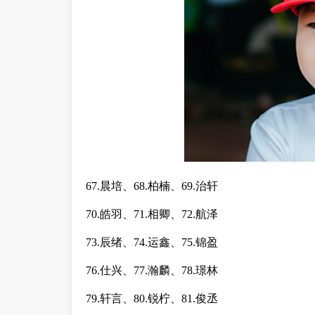
67.晨培、68.柏楠、69.治轩
70.皓羽、71.相卿、72.航泽
73.辰绪、74.运鑫、75.锦盈
76.仕兴、77.瀚麟、78.璟林
79.轩言、80.锐柠、81.俊丞