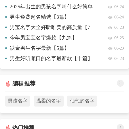
【四篇】
2025年出生的男孩名字叫什么好简单
06-24
【3篇】
男生免费起名精选【3篇】
06-24
男宝名字大全好听唯美的高质量【7
06-23
篇】
今年男宝宝名字爆款【九篇】
06-23
缺金男生名字最新【5篇】
06-23
男生好听顺口的名字最新款【十篇】
06-23
编辑推荐
>
男孩名字
温柔的名字
仙气的名字
热门推荐
>