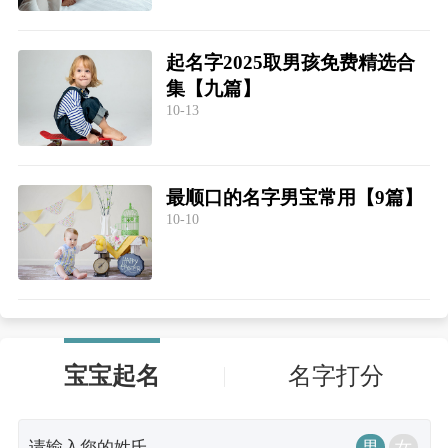
起名字2025取男孩免费精选合
集【九篇】
10-13
最顺口的名字男宝常用【9篇】
10-10
宝宝起名
名字打分
男
女