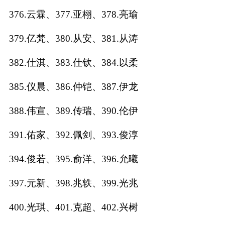
376.云霖、377.亚栩、378.亮瑜
379.亿梵、380.从安、381.从涛
382.仕淇、383.仕钦、384.以柔
385.仪晨、386.仲铠、387.伊龙
388.伟宣、389.传瑞、390.伦伊
391.佑家、392.佩剑、393.俊淳
394.俊若、395.俞洋、396.允曦
397.元新、398.兆轶、399.光兆
400.光琪、401.克超、402.兴树