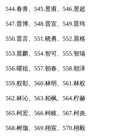
544.春青、545.昱甫、546.昱超
547.晋博、548.晋宜、549.晋玮
550.晋言、551.晓勇、552.晨格
553.晨麟、554.智可、555.智瑞
556.曜祖、557.朝春、558.朝泽
559.权彰、560.林明、561.林权
562.林沁、563.柏枫、564.柠赫
565.柯宏、566.柯岐、567.柯炎
568.树珈、569.栩宸、570.栩毅