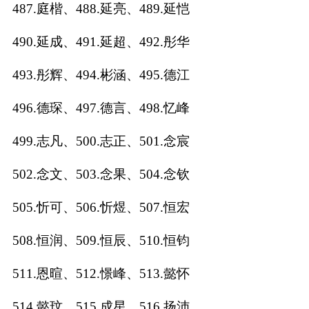
487.庭楷、488.延亮、489.延恺
490.延成、491.延超、492.彤华
493.彤辉、494.彬涵、495.德江
496.德琛、497.德言、498.忆峰
499.志凡、500.志正、501.念宸
502.念文、503.念果、504.念钦
505.忻可、506.忻煜、507.恒宏
508.恒润、509.恒辰、510.恒钧
511.恩暄、512.憬峰、513.懿怀
514.懿玟、515.成星、516.扬沛