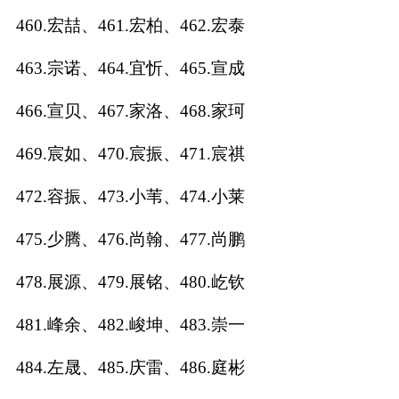
460.宏喆、461.宏柏、462.宏泰
463.宗诺、464.宜忻、465.宣成
466.宣贝、467.家洛、468.家珂
469.宸如、470.宸振、471.宸祺
472.容振、473.小苇、474.小莱
475.少腾、476.尚翰、477.尚鹏
478.展源、479.展铭、480.屹钦
481.峰余、482.峻坤、483.崇一
484.左晟、485.庆雷、486.庭彬