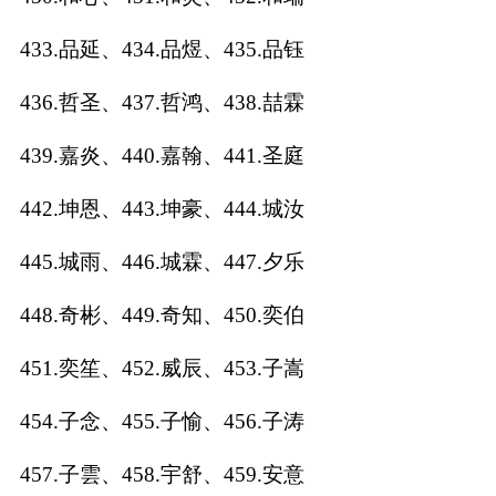
433.品延、434.品煜、435.品钰
436.哲圣、437.哲鸿、438.喆霖
439.嘉炎、440.嘉翰、441.圣庭
442.坤恩、443.坤豪、444.城汝
445.城雨、446.城霖、447.夕乐
448.奇彬、449.奇知、450.奕伯
451.奕笙、452.威辰、453.子嵩
454.子念、455.子愉、456.子涛
457.子雲、458.宇舒、459.安意