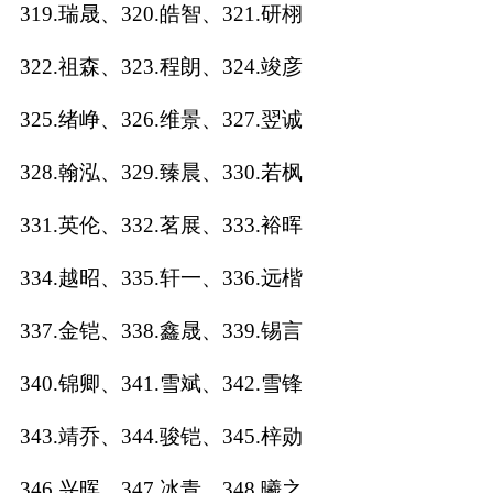
319.瑞晟、320.皓智、321.研栩
322.祖森、323.程朗、324.竣彦
325.绪峥、326.维景、327.翌诚
328.翰泓、329.臻晨、330.若枫
331.英伦、332.茗展、333.裕晖
334.越昭、335.轩一、336.远楷
337.金铠、338.鑫晟、339.锡言
340.锦卿、341.雪斌、342.雪锋
343.靖乔、344.骏铠、345.梓勋
346.兴晖、347.冰青、348.曦之