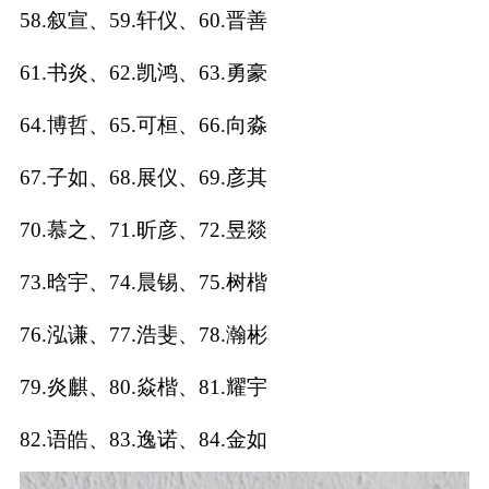
典
58.叙宣、59.轩仪、60.晋善
61.书炎、62.凯鸿、63.勇豪
64.博哲、65.可桓、66.向淼
宝
名
生
大
67.子如、68.展仪、69.彦其
宝
字
辰
师
取
打
起
起
70.慕之、71.昕彦、72.昱燚
名
分
名
名
73.晗宇、74.晨锡、75.树楷
76.泓谦、77.浩斐、78.瀚彬
79.炎麒、80.焱楷、81.耀宇
82.语皓、83.逸诺、84.金如