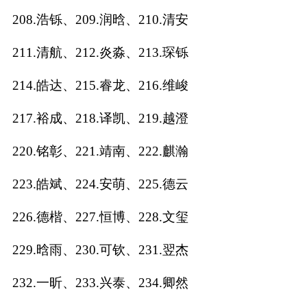
208.浩铄、209.润晗、210.清安
211.清航、212.炎淼、213.琛铄
214.皓达、215.睿龙、216.维峻
217.裕成、218.译凯、219.越澄
220.铭彰、221.靖南、222.麒瀚
223.皓斌、224.安萌、225.德云
226.德楷、227.恒博、228.文玺
229.晗雨、230.可钦、231.翌杰
232.一昕、233.兴泰、234.卿然