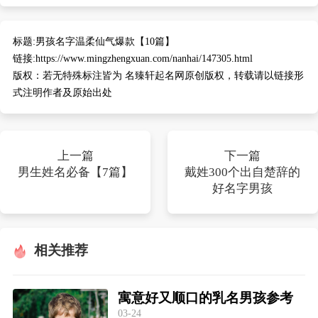
标题:
男孩名字温柔仙气爆款【10篇】
链接:
https://www.mingzhengxuan.com/nanhai/147305.html
版权：
若无特殊标注皆为 名臻轩起名网原创版权，转载请以链接形
式注明作者及原始出处
上一篇
下一篇
男生姓名必备【7篇】
戴姓300个出自楚辞的
好名字男孩
相关推荐
寓意好又顺口的乳名男孩参考
03-24