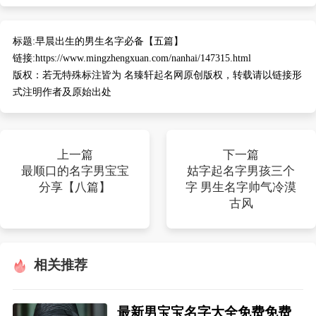
标题:
早晨出生的男生名字必备【五篇】
链接:
https://www.mingzhengxuan.com/nanhai/147315.html
版权：
若无特殊标注皆为 名臻轩起名网原创版权，转载请以链接形
式注明作者及原始出处
上一篇
下一篇
最顺口的名字男宝宝
姑字起名字男孩三个
分享【八篇】
字 男生名字帅气冷漠
古风
相关推荐
最新男宝宝名字大全免费免费