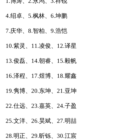
1.博涛、2.永鸿、3.祥锐
名
4.绍卓、5.枫林、6.坤鹏
字
7.庆华、8.智柏、9.浩恺
打
10.紫灵、11.凌俊、12.译星
分
13.俊磊、14.朝睿、15.毅帆
男孩名字打分
16.泽程、17.煜博、18.耀鑫
女孩名字打分
19.隽博、20.东坤、21.亚坤
22.仕远、23.嘉英、24.子盈
生
25.文洋、26.昊斌、27.明喆
肖
28.明正、29.昕铄、30.江宸
起