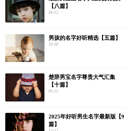
【八篇】
04-12
男孩的名字好听精选【五篇】
10-30
楚辞男宝名字尊贵大气汇集
【十篇】
05-22
2025年好听男生名字最新版【9
篇】
12-12