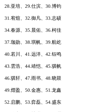
28.亚培、29.仕滨、30.博钧
名
31.宥煊、32.御凡、33.志硕
蛇年起名
34.春源、35.晨佑、36.柯佳
龙年起名
37.珈勋、38.琪帆、39.航屹
兔年起名
40.若川、41.远洋、42.钰鸣
虎年起名
43.雲浩、44.靖恺、45.骐帆
取
46.骐轩、47.雨书、48.晓燚
名
49.熠盈、50.金惠、51.龙鑫
52.启鹏、53.弈磊、54.盛东
字