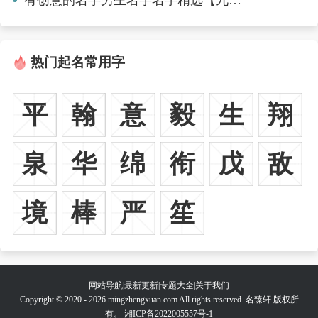
热门起名常用字
平
翰
意
毅
生
翔
泉
华
绵
衔
戊
敌
境
棒
严
笙
网站导航
|
最新更新
|
专题大全
|
关于我们
Copyright © 2020 - 2026 mingzhengxuan.com All rights reserved. 名臻轩 版权所
有。
湘ICP备2022005557号-1