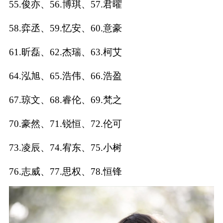
55.俊亦、56.博琪、57.君曜
典
58.弈丞、59.忆安、60.意豪
61.昕磊、62.杰瑞、63.柯艾
64.泓旭、65.浩伟、66.浩盈
宝
名
生
大
宝
字
辰
师
取
打
起
起
67.琼文、68.睿伦、69.梵之
名
分
名
名
70.豪然、71.锐恒、72.伦可
73.凌辰、74.宥东、75.小树
76.志威、77.思权、78.恒锋