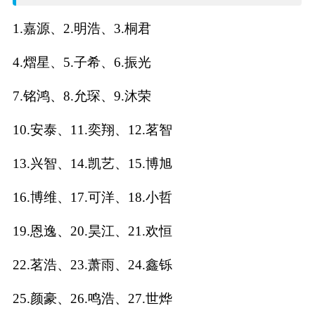
名
1.嘉源、2.明浩、3.桐君
字
4.熠星、5.子希、6.振光
打
7.铭鸿、8.允琛、9.沐荣
分
10.安泰、11.奕翔、12.茗智
13.兴智、14.凯艺、15.博旭
男孩名字打分
16.博维、17.可洋、18.小哲
女孩名字打分
19.恩逸、20.昊江、21.欢恒
生
22.茗浩、23.萧雨、24.鑫铄
肖
25.颜豪、26.鸣浩、27.世烨
起